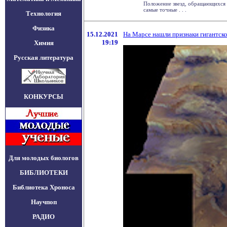
Положение звезд, обращающихся 
самые точные . . .
Технология
Физика
15.12.2021
На Марсе нашли признаки гигантско
19:19
Химия
Русская литература
КОНКУРСЫ
Для молодых биологов
БИБЛИОТЕКИ
Библиотека Хроноса
Научпоп
РАДИО