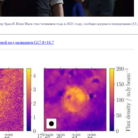
р SpaceX Илон Маск стал человеком года в 2021 году, сообщил журнал в понедельник (13 дека
вой под названием G17.8+16.7