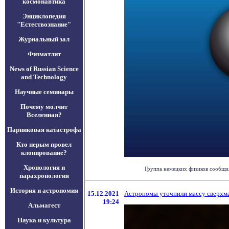
космонавтика
Энциклопедия
"Естествознание"
Журнальный зал
Физматлит
News of Russian Science
and Technology
Научные семинары
Почему молчит
Вселенная?
Парниковая катастрофа
Кто перым провел
клонирование?
Хронология и
Группа немецких физиков сообщил
парахронология
История и астрономия
15.12.2021
Астрономы уточнили массу сверхм
19:24
Альмагест
Наука и культура