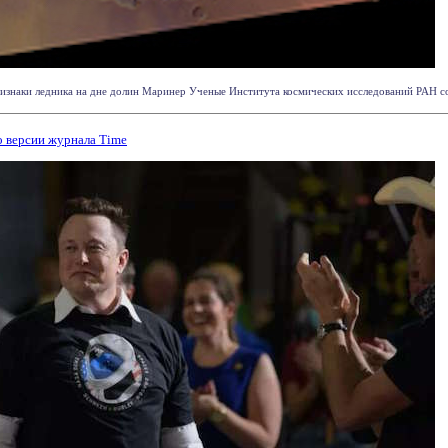
признаки ледника на дне долин Маринер Ученые Института космических исследований РАН с
о версии журнала Time