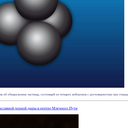
а об обнаружении частицы, состоящей из четырех нейтронов с достоверностью три стандар
ассивной черной дыры в центре Млечного Пути