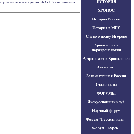
ИСТОРИЯ
 Астрономы из коллаборации GRAVITY опубликовали
ХРОНОС
История России
История в МГУ
Слово о полку Игореве
Хронология и
парахронология
Астрономия и Хронология
Альмагест
Запечатленная Россия
Сталиниана
ФОРУМЫ
Дискуссионный клуб
Научный форум
Форум "Русская идея"
Форум "Курск"