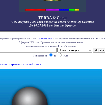
TERRA & Comp
С 07 августа 2003 года обозрение ведет Александр Семенов
До 10.07.2002 вел Кирилл Крылов
 переплет" зарегистрирован как СМИ.
Свидетельство
о регистрации в Министерстве печати РФ: Эл. #77-4
5 февраля 2001 года. При полном или частичном использовании
материалов ссылка на www.pereplet.ru обязательна.
Тип запроса:
"И"
"Или"
ожном открытии тетранейтрона