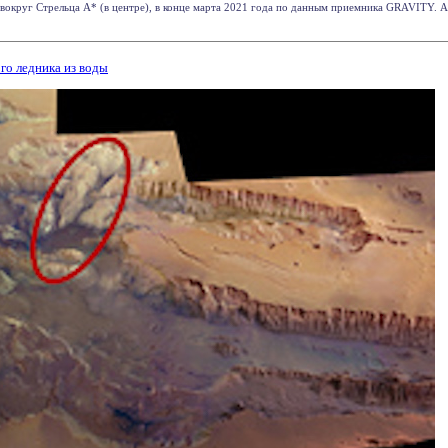
вокруг Стрельца A* (в центре), в конце марта 2021 года по данным приемника GRAVITY.
го ледника из воды