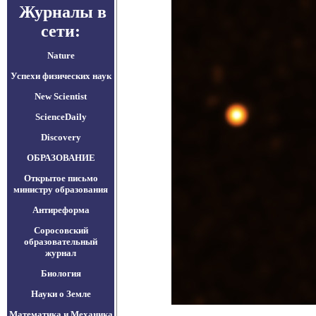
Журналы в
сети:
Nature
Успехи физических наук
New Scientist
ScienceDaily
Discovery
ОБРАЗОВАНИЕ
Открытое письмо
министру образования
Антиреформа
Соросовский
образовательный
журнал
Биология
Науки о Земле
Математика и Механика