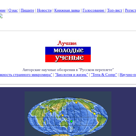
ние
|
О нас
|
Пишите
|
Новости
|
Книжная лавка
|
Голосование
|
Топ-лист
|
Регис
Авторские научные обозрения в "Русском переплете"
жность странного микромира"
|
"Биология и жизнь"
|
"Terra & Comp"
|
Научно-п
Семинары - Конференции - Симпозиумы - Конкурсы