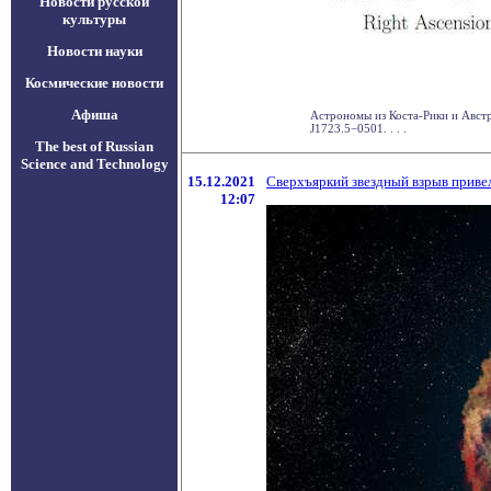
Новости русской
культуры
Новости науки
Космические новости
Афиша
Астрономы из Коста-Рики и Австр
J1723.5−0501. . . .
The best of Russian
Science and Technology
15.12.2021
Сверхъяркий звездный взрыв приве
12:07