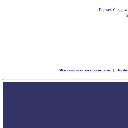
Портал
|
Содержа
"Физические явления на небесах"
|
"Неизбе