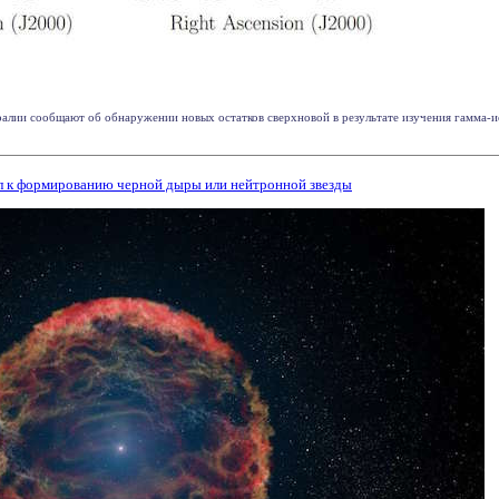
алии сообщают об обнаружении новых остатков сверхновой в результате изучения гамма-и
л к формированию черной дыры или нейтронной звезды