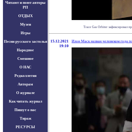
Читают и поют авторы
РП
ОТДЫХ
Музеи
Trace Gas Orbiter зафиксировал 
Игры
15.12.2021
Илон Маск назван человеком года п
Песни русского застолья
19:10
Народное
Смешное
О НАС
Редколлегия
Авторам
О журнале
Как читать журнал
Пишут о нас
Тираж
РЕСУРСЫ