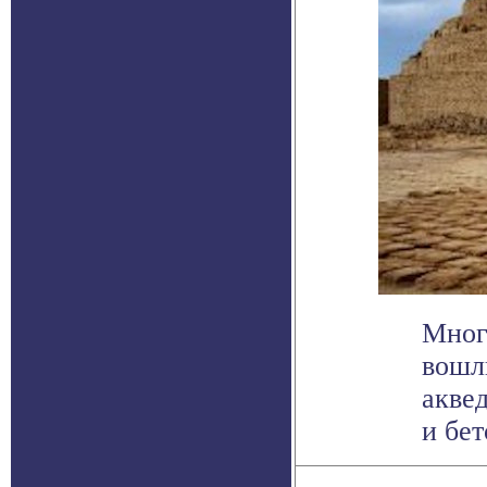
Мног
вошл
акве
и бет