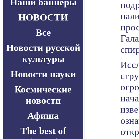
Наши баннеры
подр
нали
НОВОСТИ
прос
Все
Гала
Новости русской
спир
культуры
Исс
Новости науки
стру
огро
Космические
нача
новости
изве
Афиша
озна
The best of
откр