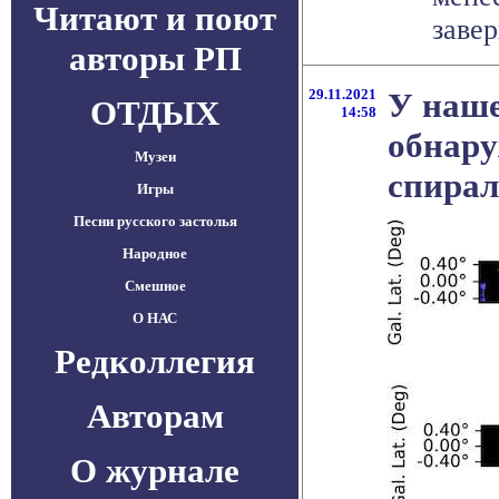
Читают и поют
завер
авторы РП
29.11.2021
У наше
ОТДЫХ
14:58
обнару
Музеи
спирал
Игры
Песни русского застолья
Народное
Смешное
О НАС
Редколлегия
Авторам
О журнале