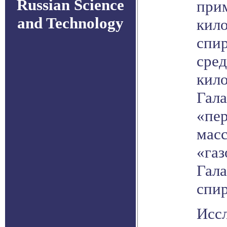
Russian Science
прим
and Technology
кил
спир
сред
кил
Гала
«пер
масс
«газ
Гала
спир
Исс