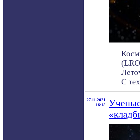
Косми
(LRO
Лето
С тех
27.11.2021
Ученые
16:18
«кладб