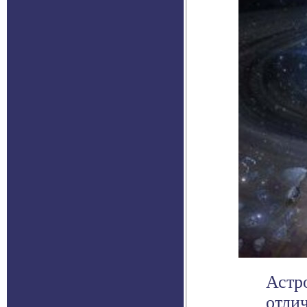
Астр
отлич