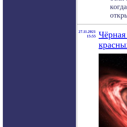
когд
откры
27.11.2021
Чёрная
15:55
красны