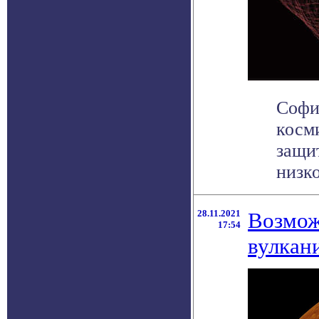
Софи
косм
защи
низко
28.11.2021
Возмож
17:54
вулкан