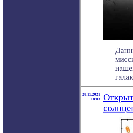
Данн
мисси
наше
галак
28.11.2021
Открыт
18:03
солнце