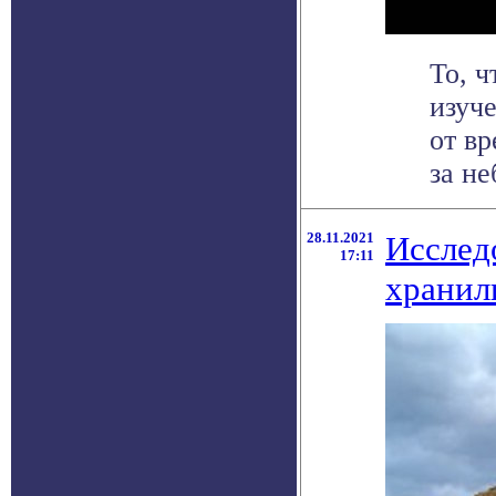
То, ч
изуче
от в
за неб
28.11.2021
Исслед
17:11
хранил