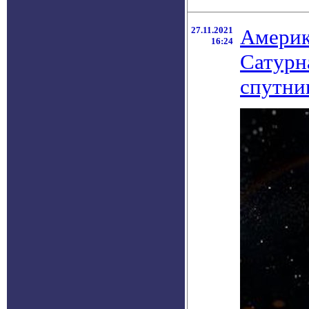
27.11.2021
Америк
16:24
Сатурн
спутни