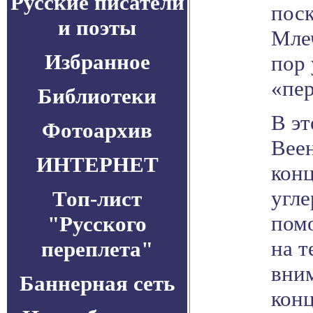
Русские писатели
пос
и поэты
Млеч
Избранное
пор 
«пер
Библиотеки
В эт
Фотоархив
Веен
ИНТЕРНЕТ
конц
угл
Топ-лист
пом
"Русского
на т
переплета"
вни
Баннерная сеть
конц