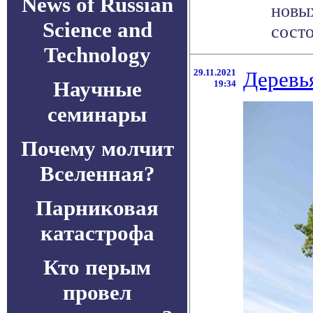
News of Russian
новых
Science and
состо
Technology
29.11.2021
Деревь
Научные
19:34
семинары
Почему молчит
Вселенная?
Парниковая
катастрофа
Кто перым
провел