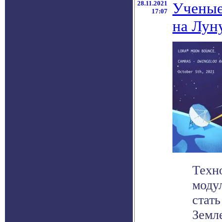
28.11.2021
Ученые
17:07
на Лун
Техн
моду
стат
Земле