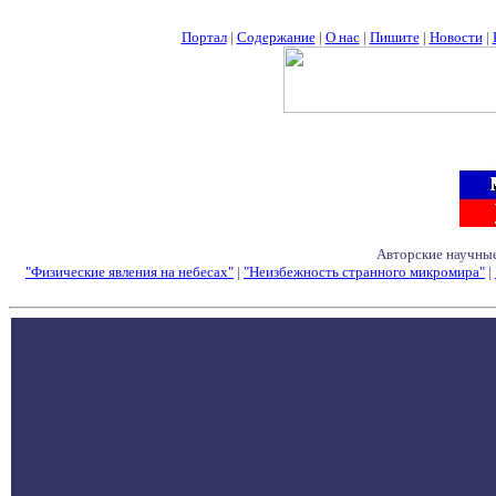
Портал
|
Содержание
|
О нас
|
Пишите
|
Новости
|
Авторские научные
"Физические явления на небесах"
|
"Неизбежность странного микромира"
|
Семинары - Конфе