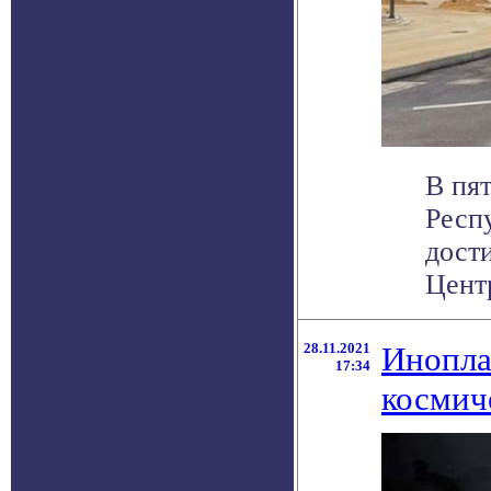
В пя
Респ
дост
Центр
28.11.2021
Инопла
17:34
космич