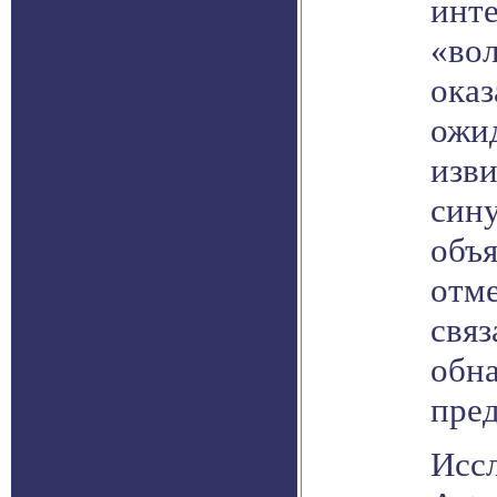
инте
«вол
оказ
ожид
изви
сину
объя
отме
связ
обна
пред
Исс