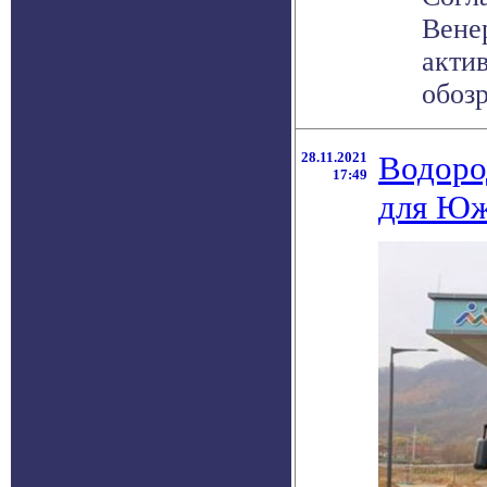
Вене
актив
обозр
28.11.2021
Водоро
17:49
для Юж