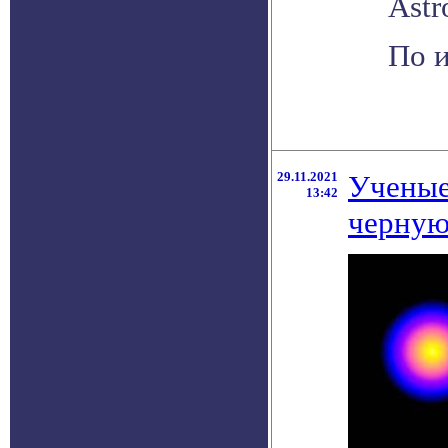
Astr
По и
29.11.2021
Ученые
13:42
черную