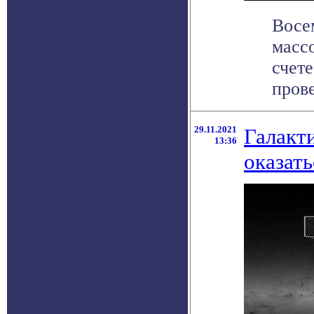
Восе
масс
счете
пров
29.11.2021
Галакт
13:36
оказат