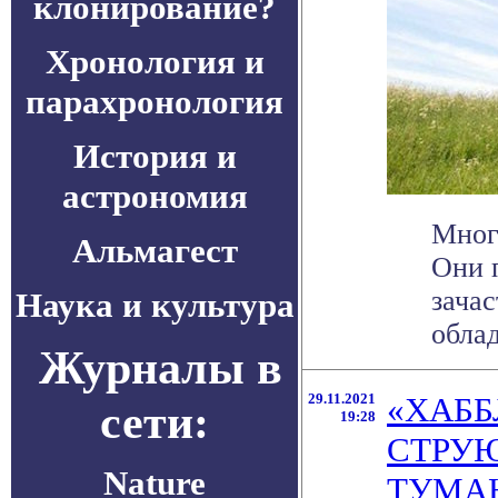
клонирование?
Хронология и
парахронология
История и
астрономия
Мног
Альмагест
Они 
зача
Наука и культура
облад
Журналы в
29.11.2021
«ХАББ
сети:
19:28
СТРУЮ
Nature
ТУМА