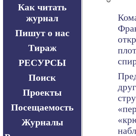
Как читать
Кома
журнал
Фра
Пишут о нас
отк
Тираж
плот
спир
РЕСУРСЫ
Пре
Поиск
друг
Проекты
стр
Посещаемость
«пер
«крю
Журналы
набл