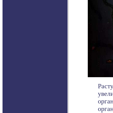
Раст
увел
орга
орган