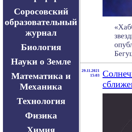
Соросовский
образовательный
«Хаб
журнал
звез
опуб
Биология
Бегущ
Науки о Земле
29.11.2021
Солнеч
Математика и
15:03
сближе
Механика
Технология
Физика
Химия