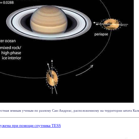
естная земным ученым по разлому Сан-Андреас, расположенному на территории штата Кали
аружена при помощи спутника TESS