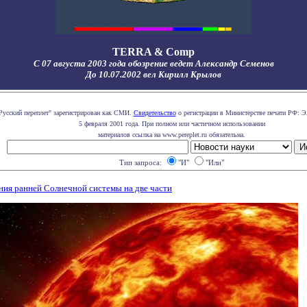
TERRA & Comp
С 07 августа 2003 года обозрение ведет Александр Семенов
До 10.07.2002 вел Кирилл Крылов
Русский переплет" зарегистрирован как СМИ.
Свидетельство
о регистрации в Министерстве печати РФ: Э
5 февраля 2001 года. При полном или частичном использовании
материалов ссылка на www.pereplet.ru обязательна.
Тип запроса:
"И"
"Или"
ния ранней Солнечной системы на две части