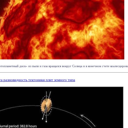
опланетный диск» из пыли и газа вращался вокруг Солнца и в конечном счете коалесцировал 
а разновидность тектоники плит земного типа