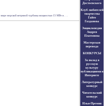
Достоевского
Клуб любителей
творчества
 мире морской ветряной турбины мощностью 15 МВт в . . .
Гайто
Газданова
Энциклопедия
Андрея
Платонова
Мастерская
перевода
КОНКУРСЫ
За вклад в
русскую
культуру
публикациями в
Интернете
Литературный
конкурс
Читательский
конкурс
Илья-Премия