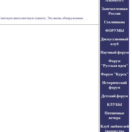
Альмагест
Запечатленная
Россия
гантскую внесолнечную планету. Эта вновь обнаруженная . . .
Сталиниана
ФОРУМЫ
Дискуссионный
клуб
Научный форум
Форум
"Русская идея"
Форум "Курск"
Исторический
форум
Детский форум
КЛУБЫ
Пятничные
вечера
Клуб любителей
творчества