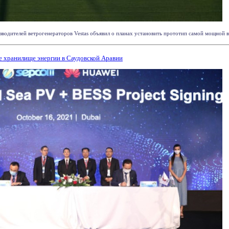
водителей ветрогенераторов Vestas объявил о планах установить прототип самой мощной в
е хранилище энергии в Саудовской Аравии