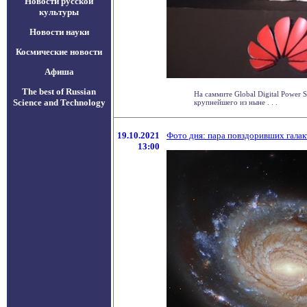
Новости русской
культуры
Новости науки
Космические новости
Афиша
The best of Russian
На саммите Global Digital Power 
Science and Technology
крупнейшего из ныне . . .
19.10.2021
Фото дня: пара повздоривших галак
13:00