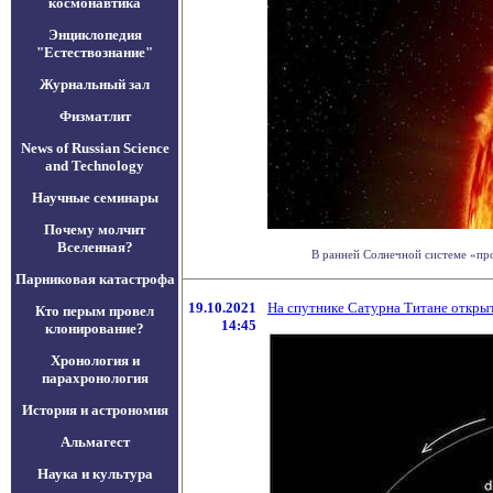
космонавтика
Энциклопедия
"Естествознание"
Журнальный зал
Физматлит
News of Russian Science
and Technology
Научные семинары
Почему молчит
Вселенная?
В ранней Солнечной системе «прот
Парниковая катастрофа
19.10.2021
На спутнике Сатурна Титане открыт
Кто перым провел
14:45
клонирование?
Хронология и
парахронология
История и астрономия
Альмагест
Наука и культура