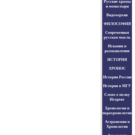
Русские храмы
и монастыри
Видеоархив
ФИЛОСОФИЯ
Современная
русская мысль
Искания и
размышления
ИСТОРИЯ
ХРОНОС
История России
История в МГУ
Слово о полку
Игореве
Хронология и
парахронология
Астрономия и
Хронология