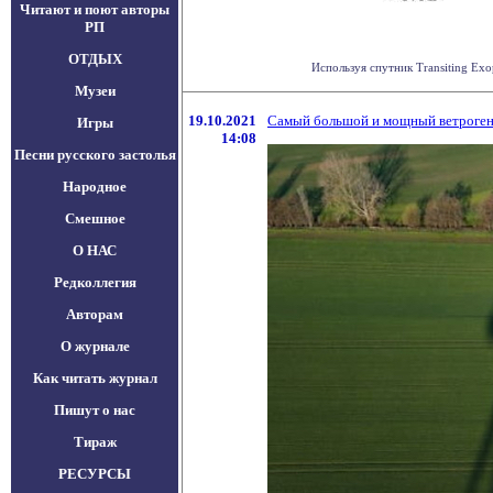
Читают и поют авторы
РП
ОТДЫХ
Используя спутник Transiting Exo
Музеи
19.10.2021
Самый большой и мощный ветрогене
Игры
14:08
Песни русского застолья
Народное
Смешное
О НАС
Редколлегия
Авторам
О журнале
Как читать журнал
Пишут о нас
Тираж
РЕСУРСЫ