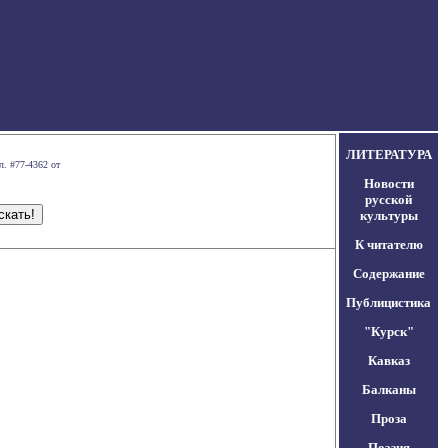
ЛИТЕРАТУРА
л. #77-4362 от
Новости
русской
культуры
К читателю
Содержание
Публицистика
"Курск"
Кавказ
Балканы
Проза
Поэзия