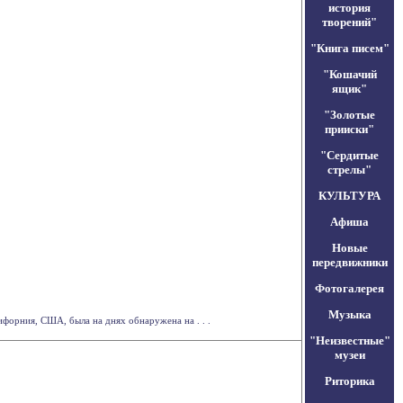
история
творений"
"Книга писем"
"Кошачий
ящик"
"Золотые
прииски"
"Сердитые
стрелы"
КУЛЬТУРА
Афиша
Новые
передвижники
Фотогалерея
Музыка
форния, США, была на днях обнаружена на . . .
"Неизвестные"
музеи
Риторика