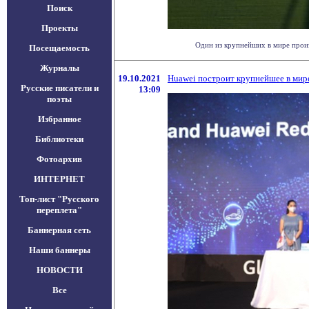
Поиск
Проекты
Один из крупнейших в мире произ
Посещаемость
Журналы
19.10.2021
Huawei построит крупнейшее в мир
Русские писатели и
13:09
поэты
Избранное
Библиотеки
Фотоархив
ИНТЕРНЕТ
Топ-лист "Русского
переплета"
Баннерная сеть
Наши баннеры
НОВОСТИ
Все