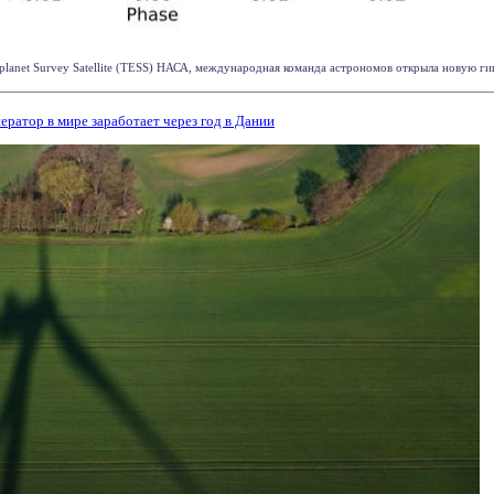
planet Survey Satellite (TESS) НАСА, международная команда астрономов открыла новую ги
ратор в мире заработает через год в Дании