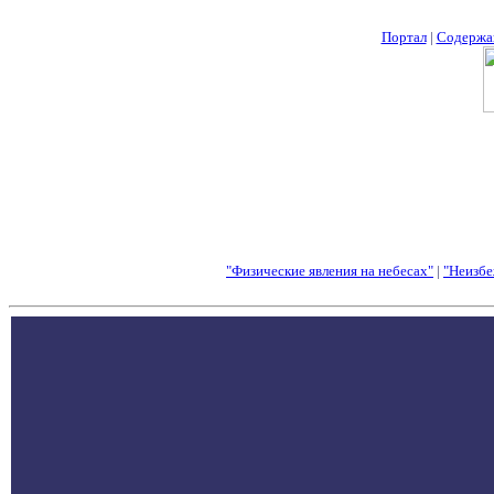
Портал
|
Содержа
"Физические явления на небесах"
|
"Неизбе