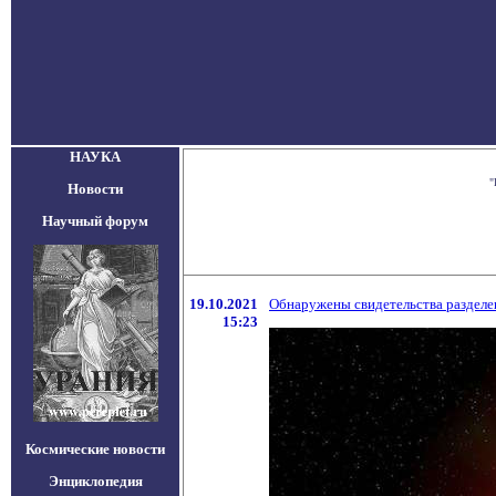
НАУКА
"
Новости
Научный форум
19.10.2021
Обнаружены свидетельства разделе
15:23
Космические новости
Энциклопедия