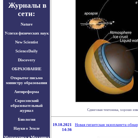
Журналы в
сети:
Nature
Успехи физических наук
New Scientist
ScienceDaily
Discovery
ОБРАЗОВАНИЕ
Открытое письмо
министру образования
Антиреформа
Соросовский
образовательный
Сдвиговая тектоника, хорошо изв
журнал
Биология
19.10.2021
Новая гигантская экзопланета обн
Науки о Земле
14:36
Математика и Механика