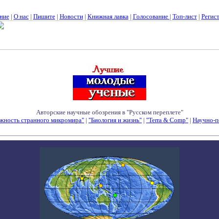
ние
|
О нас
|
Пишите
|
Новости
|
Книжная лавка
|
Голосование
|
Топ-лист
|
Регис
Авторские научные обозрения в "Русском переплете"
жность странного микромира"
|
"Биология и жизнь"
|
"Terra & Comp"
|
Научно-п
Семинары - Конференции - Симпозиумы - Конкурсы