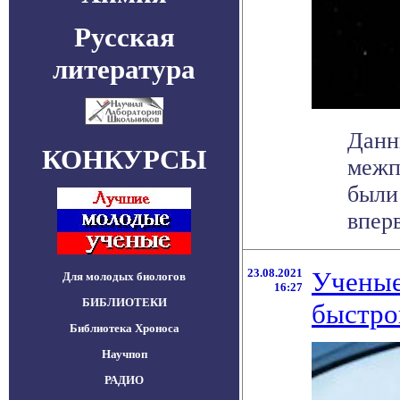
Русская
литература
Данн
КОНКУРСЫ
межп
были
вперв
23.08.2021
Ученые
Для молодых биологов
16:27
БИБЛИОТЕКИ
быстро
Библиотека Хроноса
Научпоп
РАДИО