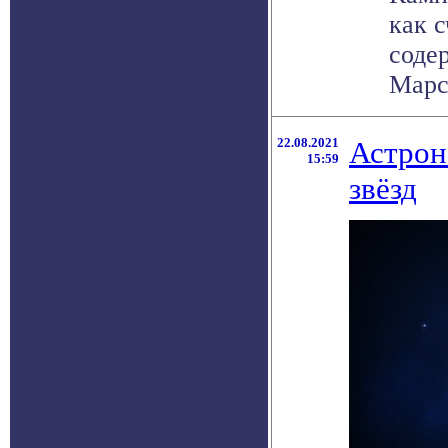
как 
соде
Марсе
22.08.2021
Астрон
15:59
звёзд