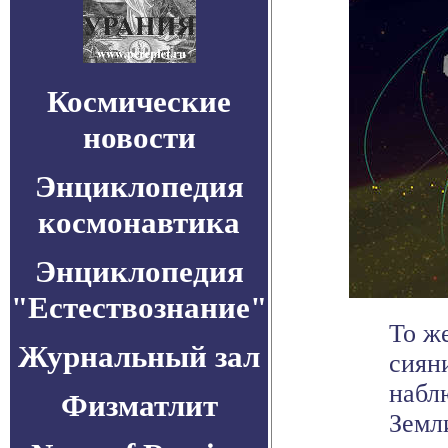
Космические
новости
Энциклопедия
космонавтика
Энциклопедия
"Естествознание"
То ж
Журнальный зал
сиян
набл
Физматлит
Земли