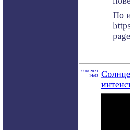
пове
По 
http
pag
22.08.2021
Солнце
14:02
интенс