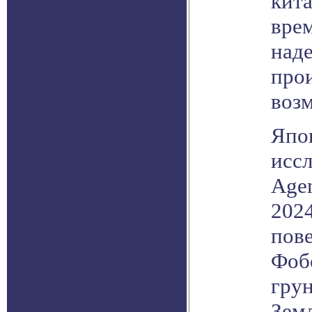
кит
врем
над
про
воз
Япо
иссл
Agen
2024
пов
Фобо
грун
Земл