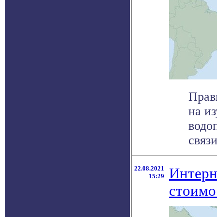
Прав
на и
водо
связи
22.08.2021
Интерне
15:29
стоимо