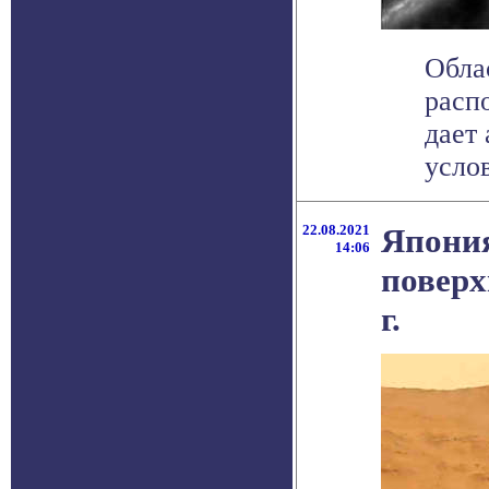
Обла
расп
дает
услов
22.08.2021
Япония
14:06
поверх
г.