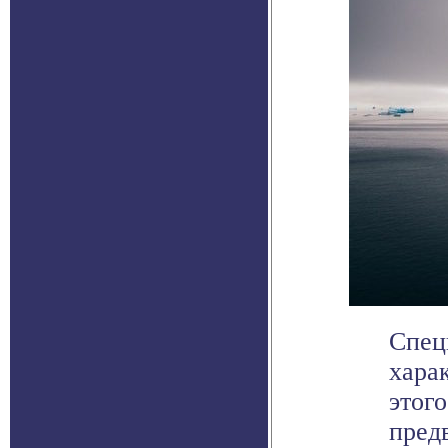
Спец
хара
этог
предв