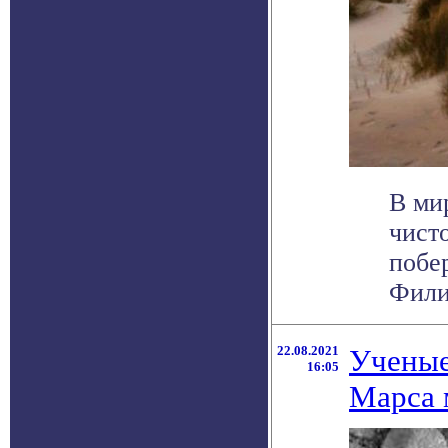
В ми
чист
побе
Филип
22.08.2021
Ученые
16:05
Марса 