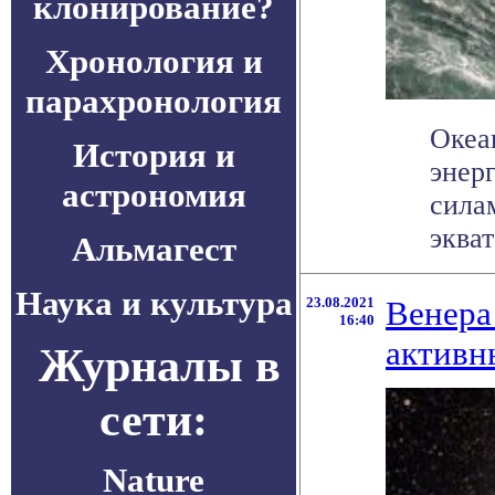
клонирование?
Хронология и
парахронология
Океа
История и
энер
астрономия
сила
экват
Альмагест
Наука и культура
23.08.2021
Венера
16:40
активн
Журналы в
сети:
Nature