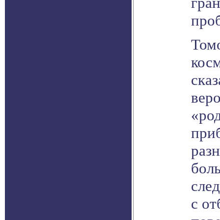
гран
проб
Том
кос
сказ
веро
«род
при
раз
бол
след
с от