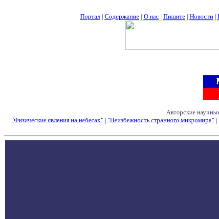
Портал
|
Содержание
|
О нас
|
Пишите
|
Новости
|
Авторские научные
"Физические явления на небесах"
|
"Неизбежность странного микромира"
|
Семинары - Конфе