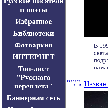
Русские писатели
и поэты
Избранное
Библиотеки
Фотоархив
В 19
свет
ИНТЕРНЕТ
подр
намаг
Топ-лист
"Русского
23.08.2021
Назван
переплета"
16:19
Баннерная сеть