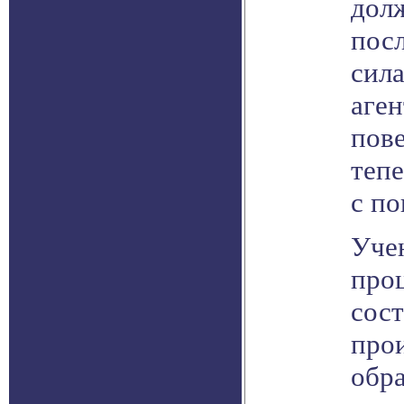
долж
пос
сил
аген
пове
тепе
с по
Уче
проц
сост
прои
обра