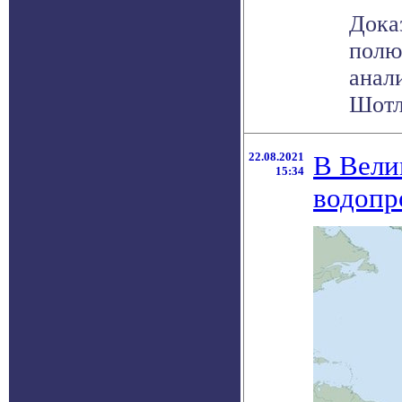
Дока
полю
анал
Шотла
22.08.2021
В Вели
15:34
водопр