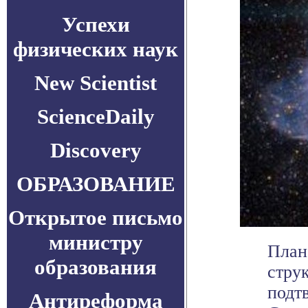
Успехи
физических наук
New Scientist
ScienceDaily
Discovery
ОБРАЗОВАНИЕ
Открытое письмо
министру
План
образования
стру
подтв
Антиреформа