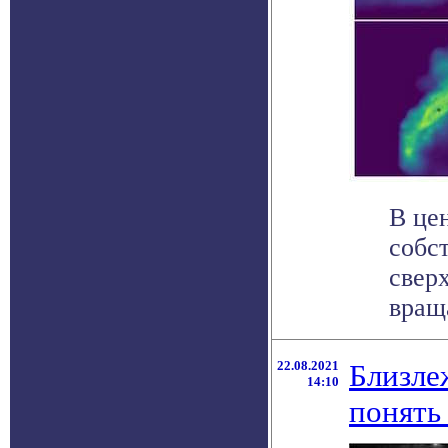
В це
собс
свер
вращ
22.08.2021
Близле
14:10
понять