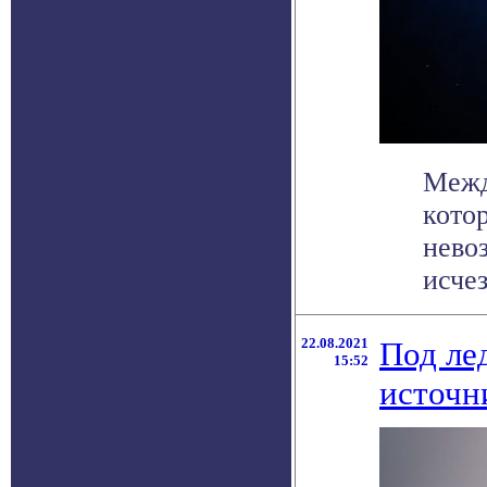
Межд
кото
нево
исчез
22.08.2021
Под ле
15:52
источн