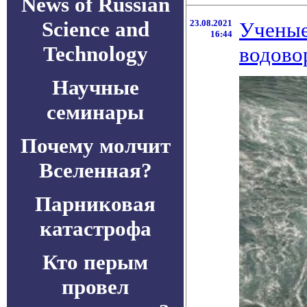
News of Russian
Science and
23.08.2021
Ученые
16:44
Technology
водово
Научные
семинары
Почему молчит
Вселенная?
Парниковая
катастрофа
Кто перым
провел