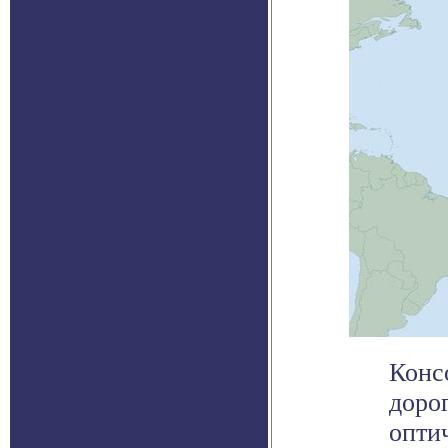
Конс
доро
опти