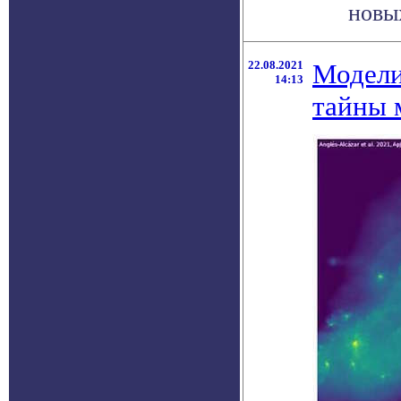
новых
22.08.2021
Модели
14:13
тайны 