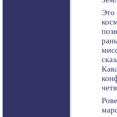
Это
косм
поз
рань
мисс
сказ
Кава
кон
четв
Рове
марс