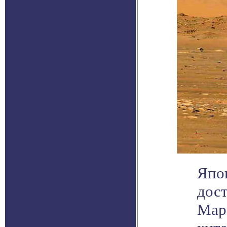
Япо
дост
Мар