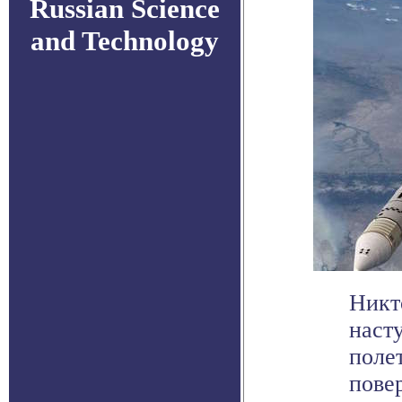
Russian Science
and Technology
Никт
наст
поле
повер