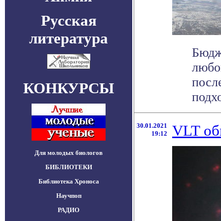
Русская
литература
Бюдж
любо
посл
КОНКУРСЫ
подхо
30.01.2021
VLT об
19:12
Для молодых биологов
БИБЛИОТЕКИ
Библиотека Хроноса
Научпоп
РАДИО