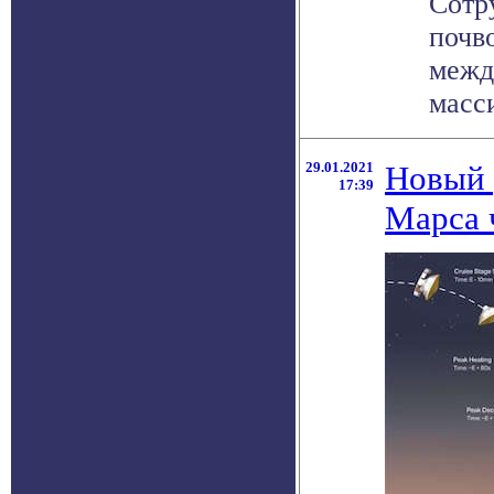
Сотр
почв
межд
масси
29.01.2021
Новый 
17:39
Марса 