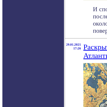
И сп
посл
окол
повер
29.01.2021
Раскры
17:26
Атлант