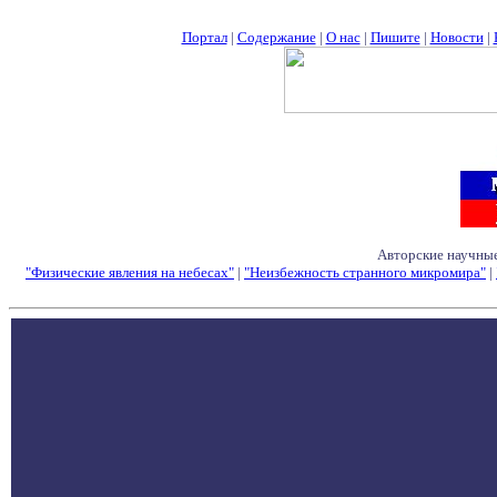
Портал
|
Содержание
|
О нас
|
Пишите
|
Новости
|
Авторские научные
"Физические явления на небесах"
|
"Неизбежность странного микромира"
|
Семинары - Конфе