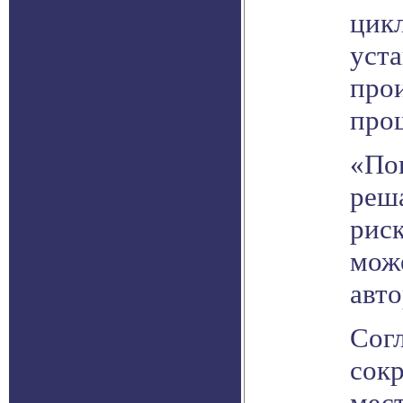
цикл
уста
прои
про
«По
реша
рис
мож
авто
Сог
сок
мес