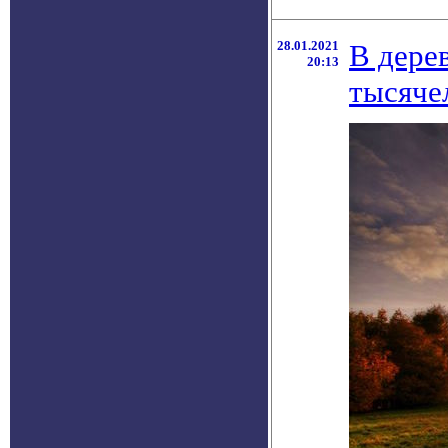
28.01.2021
В дере
20:13
тысяче