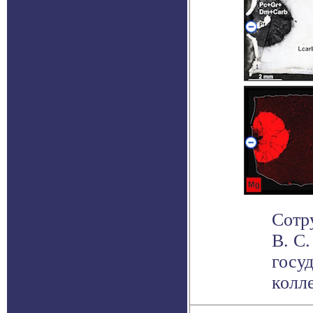
Сотр
В. С
госу
колле