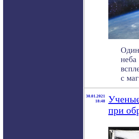
Один
неба
вспл
с маг
30.01.2021
Ученые
18:48
при об