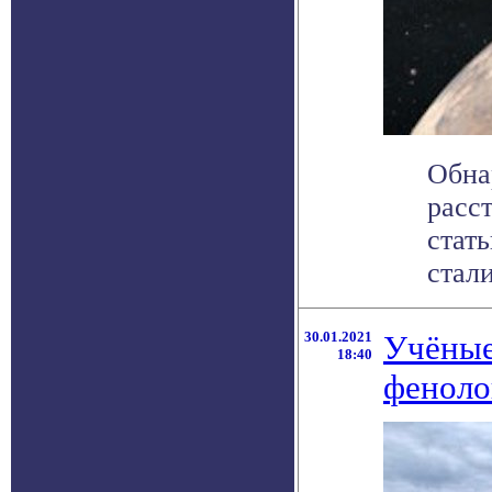
Обна
расс
стать
стали
30.01.2021
Учёные
18:40
феноло