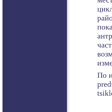
цик
рай
пок
антр
час
воз
изм
По и
pred
tsik