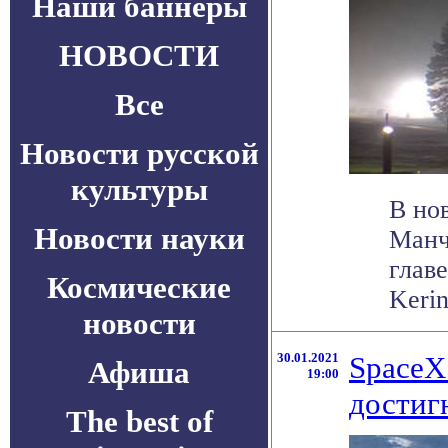
Наши баннеры
НОВОСТИ
Все
Новости русской
культуры
В но
Новости науки
Манч
глав
Космические
Kerin
новости
30.01.2021
SpaceX
Афиша
19:00
достиг
The best of