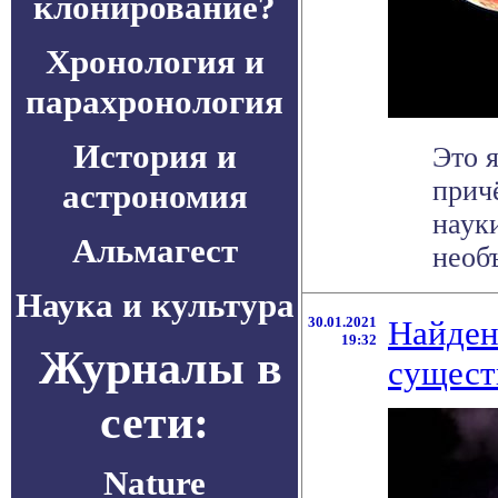
клонирование?
Хронология и
парахронология
История и
Это 
прич
астрономия
наук
Альмагест
необъ
Наука и культура
30.01.2021
Найден
19:32
Журналы в
сущест
сети:
Nature