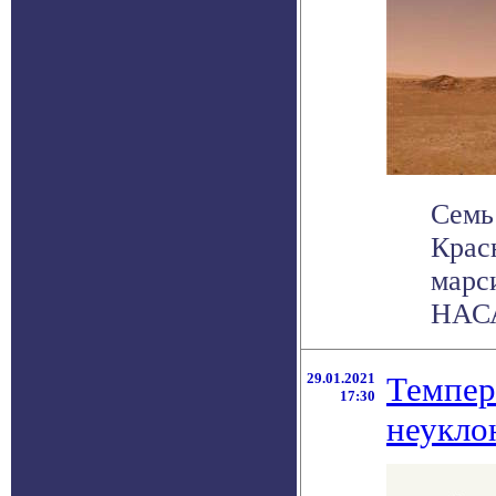
Семь
Крас
марс
НАСА
29.01.2021
Темпер
17:30
неукло