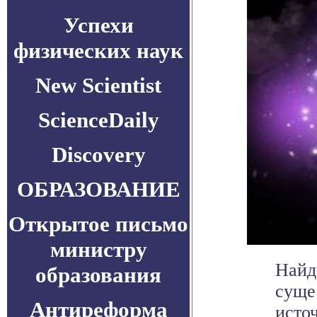
Успехи
физических наук
New Scientist
ScienceDaily
Discovery
ОБРАЗОВАНИЕ
Открытое письмо
министру
Найд
образования
суще
Антиреформа
исто