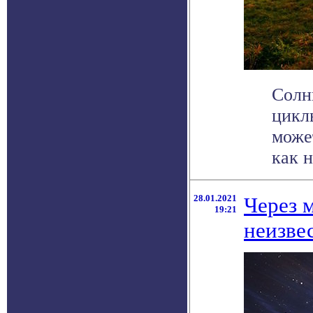
Солн
цикл
може
как н
28.01.2021
Через 
19:21
неизве