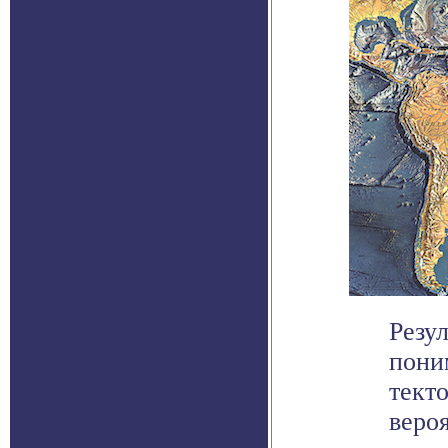
Резу
пони
тект
вероя