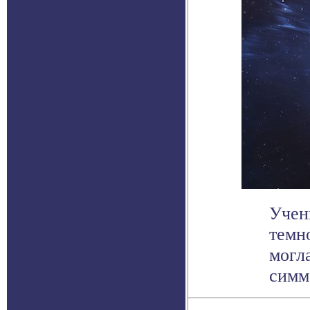
Учен
темно
могл
симме