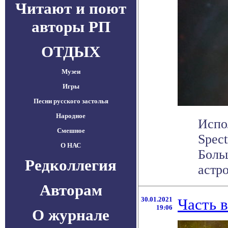
Читают и поют
авторы РП
ОТДЫХ
Музеи
Игры
Песни русского застолья
Народное
Испо
Смешное
Spect
О НАС
Боль
Редколлегия
астр
Авторам
30.01.2021
Часть 
19:06
О журнале