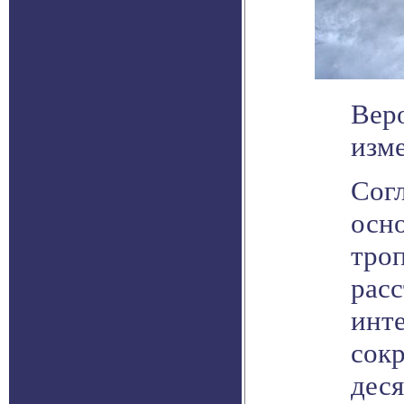
Веро
изм
Согл
осн
троп
рас
инт
сок
деся