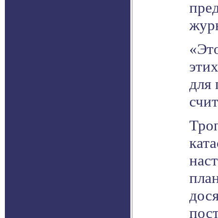
пред
журн
«Эт
эти
для
счит
Тро
кат
наст
план
дося
пос