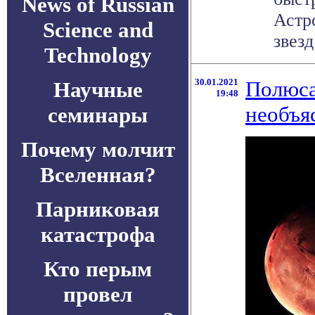
News of Russian
Астр
Science and
звезд
Technology
30.01.2021
Полюса
Научные
19:48
необъя
семинары
Почему молчит
Вселенная?
Парниковая
катастрофа
Кто перым
провел