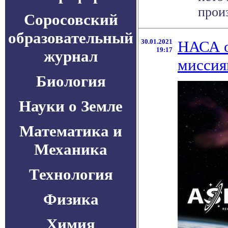
произ
Соросовский
образовательный
30.01.2021
НАСА о
19:17
журнал
миссиям
Биология
Науки о Земле
Математика и
Механика
Технология
Физика
Химия