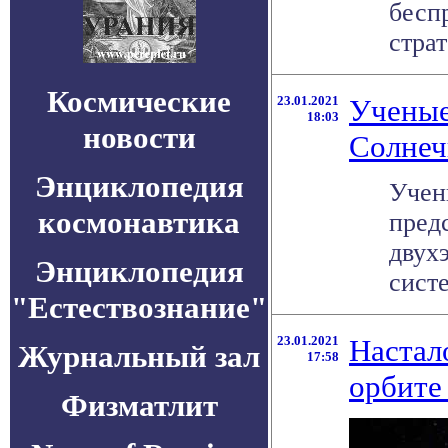
бесп
страт
Космические
23.01.2021
Ученые
18:03
новости
Солнеч
Энциклопедия
Учен
космонавтика
пред
двух
Энциклопедия
систе
"Естествознание"
23.01.2021
Настал
Журнальный зал
17:58
орбите 
Физматлит