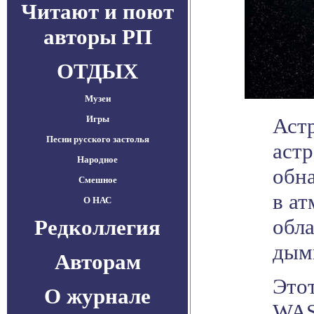
Читают и поют
авторы РП
ОТДЫХ
Музеи
Игры
Аст
Песни русского застолья
аст
Народное
обн
Смешное
в ат
О НАС
обла
Редколлегия
дым
Авторам
Этот
О журнале
WAS