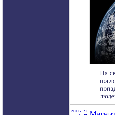
На с
погл
попа
людей
21.01.2021
Магнит