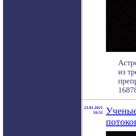
Астр
из т
препр
16878
23.01.2021
Ученые
16:51
потоков