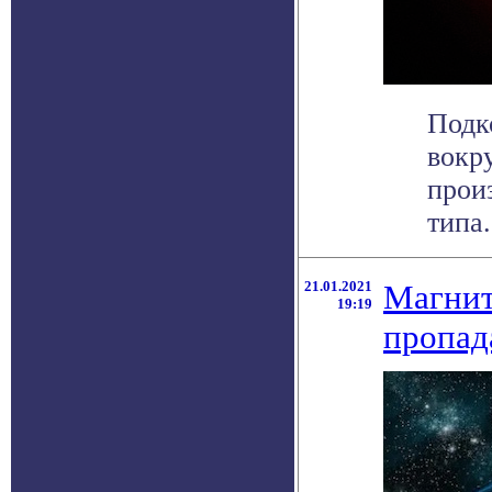
Подк
вокр
прои
типа.
21.01.2021
Магнит
19:19
пропад