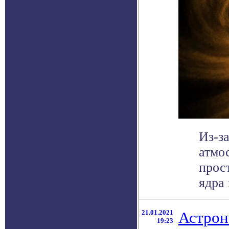
Из-за
атмо
прос
ядра 
21.01.2021
Астрон
19:23