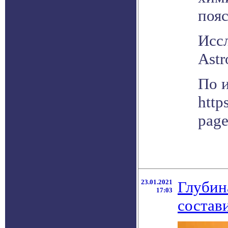
поя
Исс
Astr
По 
http
pag
23.01.2021
Глубин
17:03
состав