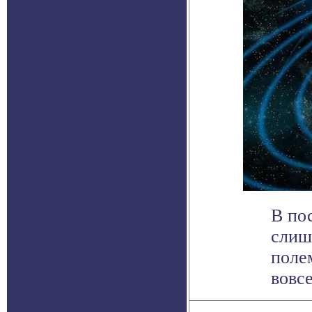
В по
слиш
поле
вовсе