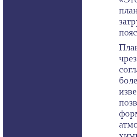
пла
зат
пояс
Пла
чрез
сог
боле
изве
поз
фор
атмо
хими