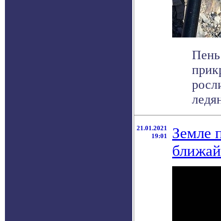
Пень
прик
росл
ледян
21.01.2021
Земле 
19:01
ближа