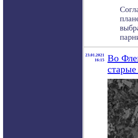
Согл
план
выбр
парни
23.01.2021
Во Фле
16:15
старые