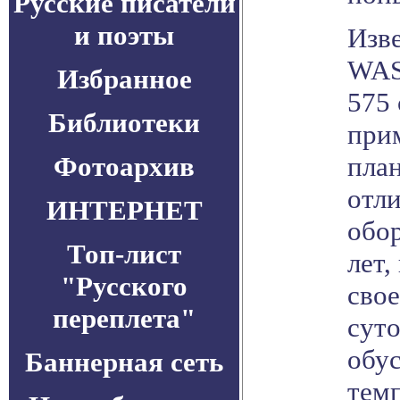
Русские писатели
и поэты
Изве
WAS
Избранное
575 
Библиотеки
при
Фотоархив
пла
отл
ИНТЕРНЕТ
обор
Топ-лист
лет,
"Русского
свое
переплета"
суто
обу
Баннерная сеть
тем