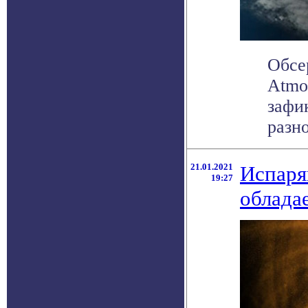
Обсе
Atmos
зафи
разно
21.01.2021
Испаря
19:27
облада