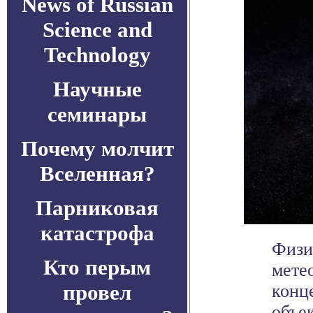
News of Russian
Science and
Technology
Научные
семинары
Почему молчит
Вселенная?
Парниковая
катастрофа
Физи
Кто перым
мете
провел
конц
объек