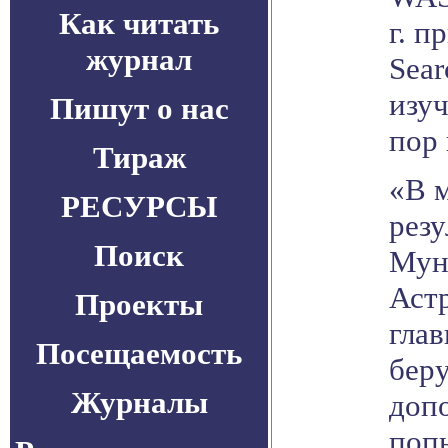
Как читать
г. п
журнал
Sear
изу
Пишут о нас
пор 
Тираж
«В 
РЕСУРСЫ
резу
Поиск
Мун
Аст
Проекты
глав
Посещаемость
бер
Журналы
доп
поп