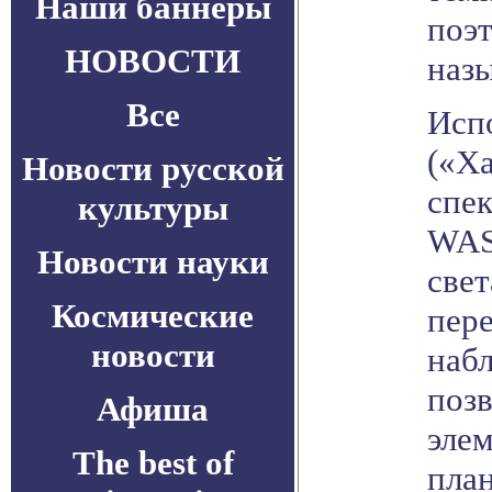
Наши баннеры
поэт
НОВОСТИ
наз
Все
Исп
(«Ха
Новости русской
спе
культуры
WAS
Новости науки
свет
Космические
пере
новости
наб
позв
Афиша
элем
The best of
пла