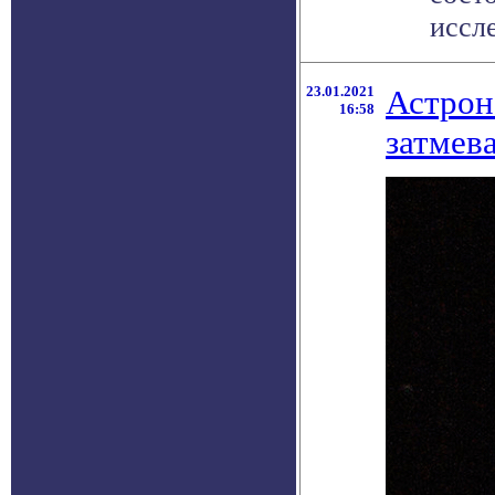
иссле
23.01.2021
Астрон
16:58
затмев