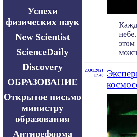
Успехи
физических наук
Кажд
небе
New Scientist
этом
ScienceDaily
можн
Discovery
23.01.2021
Экспери
17:48
ОБРАЗОВАНИЕ
космос
Открытое письмо
министру
образования
Антиреформа