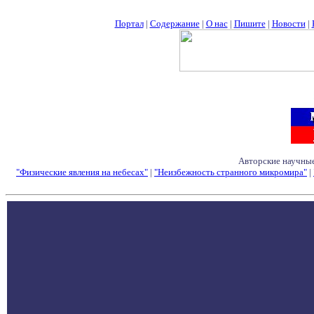
Портал
|
Содержание
|
О нас
|
Пишите
|
Новости
|
Авторские научные
"Физические явления на небесах"
|
"Неизбежность странного микромира"
|
Семинары - Конфе