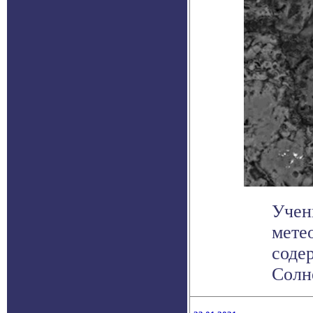
Учен
мете
соде
Солне