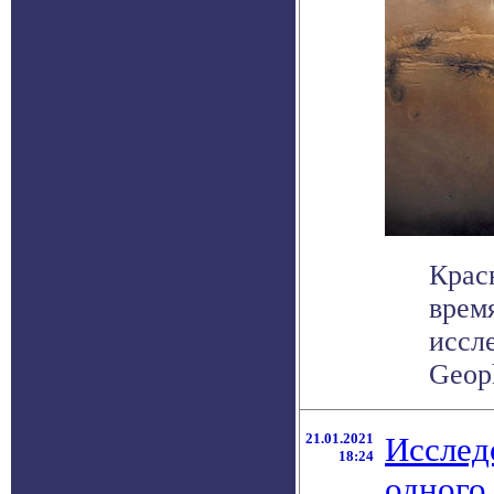
Крас
врем
иссл
Geoph
21.01.2021
Исслед
18:24
одного