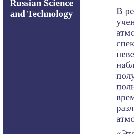
Russian Science
В р
and Technology
учен
атм
спе
нев
набл
полу
полн
вре
разл
атмо
«Это