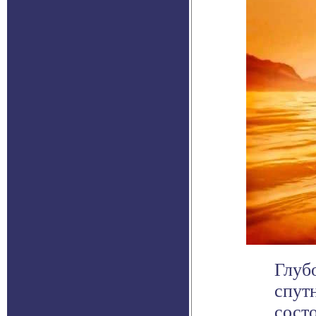
Глуб
спут
сост