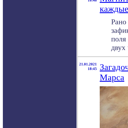
18:48
каждые
Рано
зафи
поля
двух 
21.01.2021
Загадо
18:45
Марса