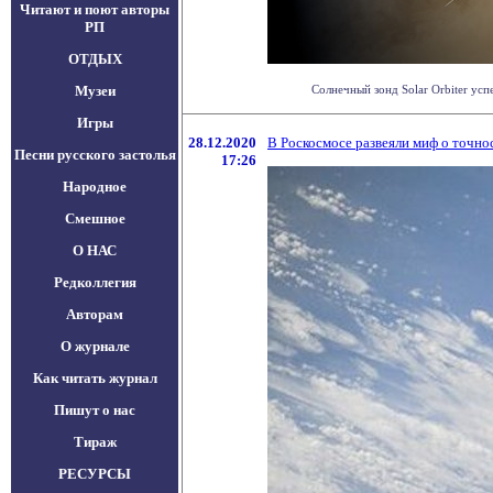
Читают и поют авторы
РП
ОТДЫХ
Музеи
Солнечный зонд Solar Orbiter ус
Игры
28.12.2020
В Роскосмосе развеяли миф о точн
Песни русского застолья
17:26
Народное
Смешное
О НАС
Редколлегия
Авторам
О журнале
Как читать журнал
Пишут о нас
Тираж
РЕСУРСЫ