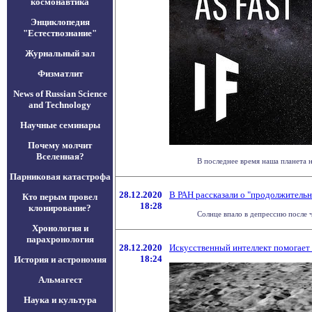
космонавтика
Энциклопедия
"Естествознание"
Журнальный зал
Физматлит
News of Russian Science
and Technology
Научные семинары
Почему молчит
Вселенная?
В последнее время наша планета н
Парниковая катастрофа
28.12.2020
В РАН рассказали о "продолжительн
Кто перым провел
18:28
клонирование?
Солнце впало в депрессию после ч
Хронология и
парахронология
28.12.2020
Искусственный интеллект помогает
18:24
История и астрономия
Альмагест
Наука и культура