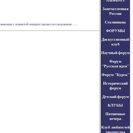
Альмагест
Запечатленная
Россия
Сталиниана
ижения с планетой аппарат провел исследования . . .
ФОРУМЫ
Дискуссионный
клуб
Научный форум
Форум
"Русская идея"
Форум "Курск"
Исторический
форум
Детский форум
КЛУБЫ
Пятничные
вечера
Клуб любителей
творчества