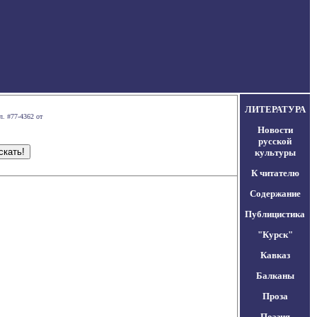
ЛИТЕРАТУРА
л. #77-4362 от
Новости
русской
культуры
К читателю
Содержание
Публицистика
"Курск"
Кавказ
Балканы
Проза
Поэзия