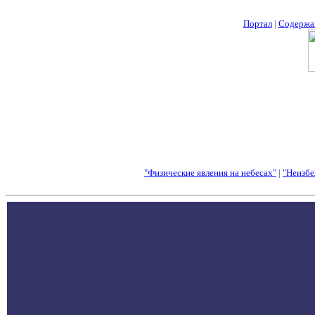
Портал
|
Содержа
"Физические явления на небесах"
|
"Неизбе