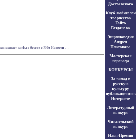
Достоевского
Клуб любителей
творчества
Гайто
Газданова
Энциклопедия
Андрея
Платонова
«киношные» мифы в беседе с РИА Новости . . .
Мастерская
перевода
КОНКУРСЫ
За вклад в
русскую
культуру
публикациями в
Интернете
Литературный
конкурс
Читательский
конкурс
Илья-Премия