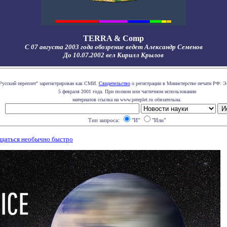
TERRA & Comp
С 07 августа 2003 года обозрение ведет Александр Семенов
До 10.07.2002 вел Кирилл Крылов
Русский переплет" зарегистрирован как СМИ.
Свидетельство
о регистрации в Министерстве печати РФ: Э
5 февраля 2001 года. При полном или частичном использовании
материалов ссылка на www.pereplet.ru обязательна.
Тип запроса:
"И"
"Или"
ращаться необычно быстро