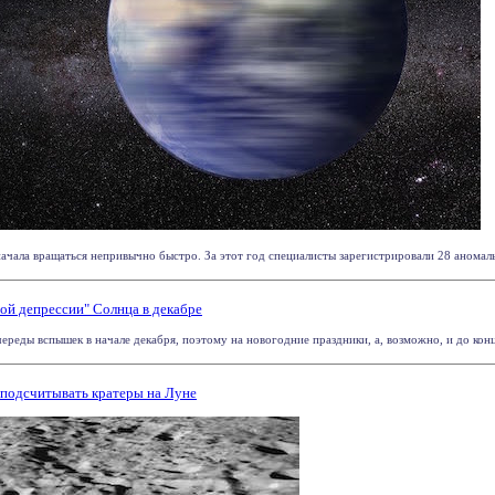
ачала вращаться непривычно быстро. За этот год специалисты зарегистрировали 28 аномальн
ой депрессии" Солнца в декабре
ереды вспышек в начале декабря, поэтому на новогодние праздники, а, возможно, и до конца 
 подсчитывать кратеры на Луне