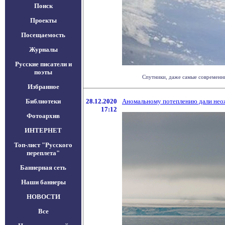
Поиск
Проекты
Посещаемость
Журналы
Русские писатели и
поэты
Спутники, даже самые современны
Избранное
Библиотеки
28.12.2020
Аномальному потеплению дали нео
17:12
Фотоархив
ИНТЕРНЕТ
Топ-лист "Русского
переплета"
Баннерная сеть
Наши баннеры
НОВОСТИ
Все