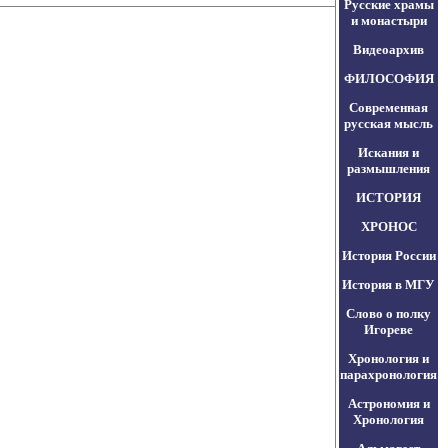
Русские храмы
и монастыри
Видеоархив
ФИЛОСОФИЯ
Современная
русская мысль
Искания и
размышления
ИСТОРИЯ
ХРОНОС
История России
История в МГУ
Слово о полку
Игореве
Хронология и
парахронология
Астрономия и
Хронология