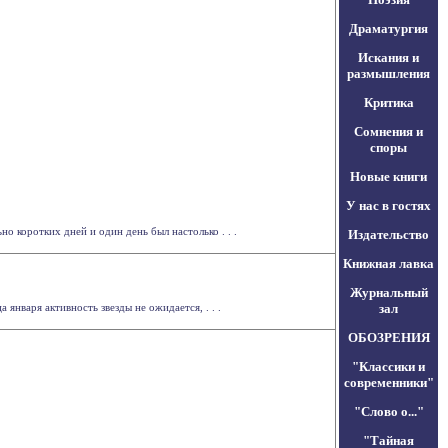
Драматургия
Искания и
размышления
Критика
Сомнения и
споры
Новые книги
У нас в гостях
о коротких дней и один день был настолько . . .
Издательство
Книжная лавка
Журнальный
января активность звезды не ожидается, . . .
зал
ОБОЗРЕНИЯ
"Классики и
современники"
"Слово о..."
"Тайная