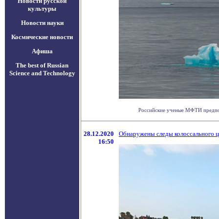
Новости русской
культуры
Новости науки
Космические новости
Афиша
The best of Russian
Science and Technology
Российские ученые МФТИ предполо
28.12.2020
Обнаружены следы колоссального 
16:50