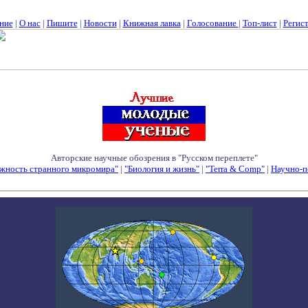
ние
|
О нас
|
Пишите
|
Новости
|
Книжная лавка
|
Голосование
|
Топ-лист
|
Регис
Авторские научные обозрения в "Русском переплете"
жность странного микромира"
|
"Биология и жизнь"
|
"Terra & Comp"
|
Научно-п
Семинары - Конференции - Симпозиумы - Конкурсы