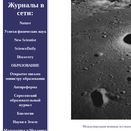
Журналы в
сети:
Nature
Успехи физических наук
New Scientist
ScienceDaily
Discovery
ОБРАЗОВАНИЕ
Открытое письмо
министру образования
Антиреформа
Соросовский
образовательный
журнал
Биология
Науки о Земле
Международная команда исследова
Математика и Механика