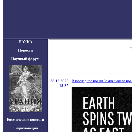
НАУКА
"
Новости
Научный форум
28.12.2020
В последнее время Земля начала в
18:35
Космические новости
Энциклопедия