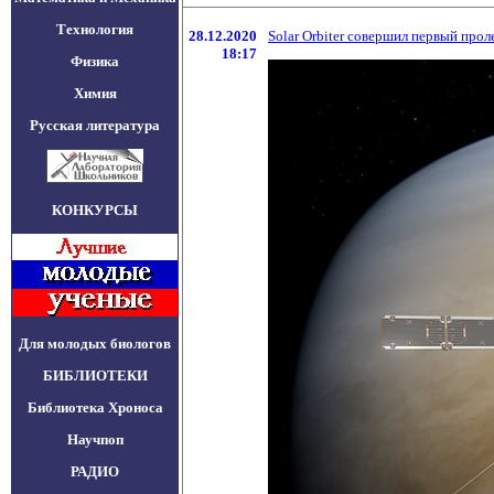
Технология
28.12.2020
Solar Orbiter совершил первый про
18:17
Физика
Химия
Русская литература
КОНКУРСЫ
Для молодых биологов
БИБЛИОТЕКИ
Библиотека Хроноса
Научпоп
РАДИО