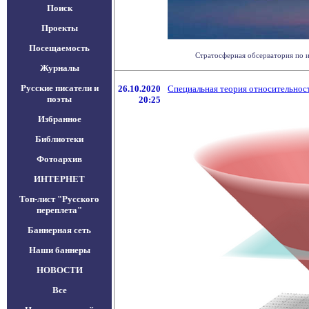
Поиск
Проекты
Посещаемость
Стратосферная обсерватория по и
Журналы
Русские писатели и
26.10.2020
Специальная теория относительнос
поэты
20:25
Избранное
Библиотеки
Фотоархив
ИНТЕРНЕТ
Топ-лист "Русского
переплета"
Баннерная сеть
Наши баннеры
НОВОСТИ
Все