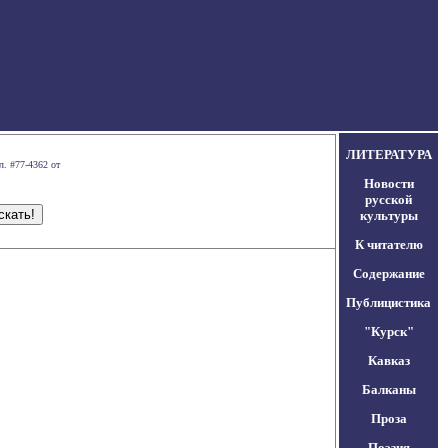
ЛИТЕРАТУРА
л. #77-4362 от
Новости
русской
культуры
К читателю
Содержание
Публицистика
"Курск"
Кавказ
Балканы
Проза
Поэзия