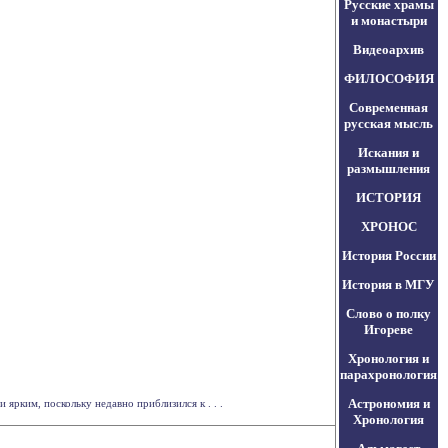
Русские храмы
и монастыри
Видеоархив
ФИЛОСОФИЯ
Современная
русская мысль
Искания и
размышления
ИСТОРИЯ
ХРОНОС
История России
История в МГУ
Слово о полку
Игореве
Хронология и
парахронология
Астрономия и
 ярким, поскольку недавно приблизился к . . .
Хронология