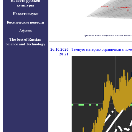
Новости русской
культуры
Новости науки
Космические новости
Афиша
Британские специалисты по машин
The best of Russian
Science and Technology
26.10.2020
Темную материю ограничили с пом
20:21