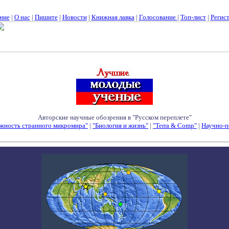
ние
|
О нас
|
Пишите
|
Новости
|
Книжная лавка
|
Голосование
|
Топ-лист
|
Регис
Авторские научные обозрения в "Русском переплете"
жность странного микромира"
|
"Биология и жизнь"
|
"Terra & Comp"
|
Научно-п
Семинары - Конференции - Симпозиумы - Конкурсы