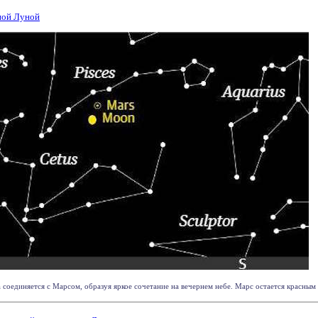
лной Луной
 соединяется с Марсом, образуя яркое сочетание на вечернем небе. Марс остается красным и