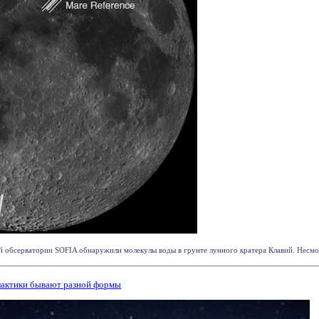
бсерватории SOFIA обнаружили молекулы воды в грунте лунного кратера Клавий. Несмотря 
лактики бывают разной формы