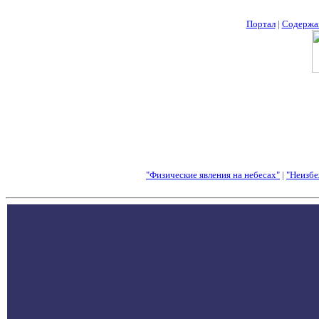
Портал
|
Содержа
"Физические явления на небесах"
|
"Неизбе