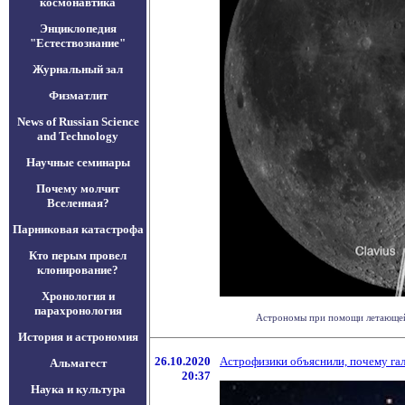
космонавтика
Энциклопедия
"Естествознание"
Журнальный зал
Физматлит
News of Russian Science
and Technology
Научные семинары
Почему молчит
Вселенная?
Парниковая катастрофа
Кто перым провел
клонирование?
Хронология и
парахронология
Астрономы при помощи летающей о
История и астрономия
26.10.2020
Астрофизики объяснили, почему га
Альмагест
20:37
Наука и культура