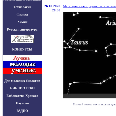
26.10.2020
Марс ярко сияет рядом с почти по
Технология
20:30
Физика
Химия
Русская литература
КОНКУРСЫ
Для молодых биологов
БИБЛИОТЕКИ
Библиотека Хроноса
Научпоп
На этой неделе почти полная луна
РАДИО