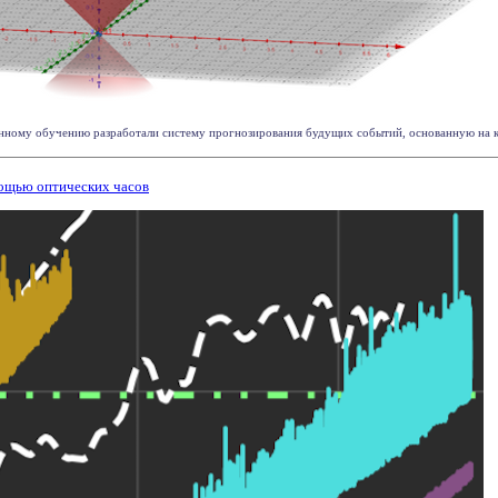
ному обучению разработали систему прогнозирования будущих событий, основанную на кон
ощью оптических часов