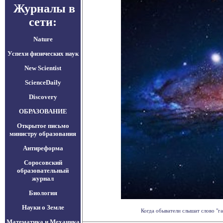
Журналы в
сети:
Nature
Успехи физических наук
New Scientist
ScienceDaily
Discovery
ОБРАЗОВАНИЕ
Открытое письмо
министру образования
Антиреформа
Соросовский
образовательный
журнал
Биология
Науки о Земле
Когда обыватели слышат слово "га
Математика и Механика