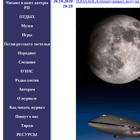
26.10.2020
SOFIA НАСА обнаруживает воду на
Читают и поют авторы
20:28
РП
ОТДЫХ
Музеи
Игры
Песни русского застолья
Народное
Смешное
О НАС
Редколлегия
Авторам
О журнале
Как читать журнал
Пишут о нас
Тираж
РЕСУРСЫ