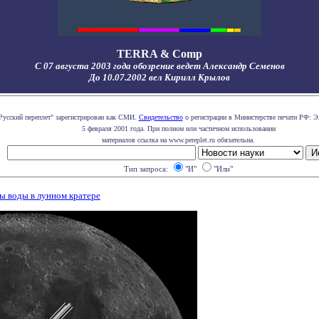
TERRA & Comp
С 07 августа 2003 года обозрение ведет Александр Семенов
До 10.07.2002 вел Кирилл Крылов
Русский переплет" зарегистрирован как СМИ.
Свидетельство
о регистрации в Министерстве печати РФ: Э
5 февраля 2001 года. При полном или частичном использовании
материалов ссылка на www.pereplet.ru обязательна.
Тип запроса:
"И"
"Или"
ы воды в лунном кратере