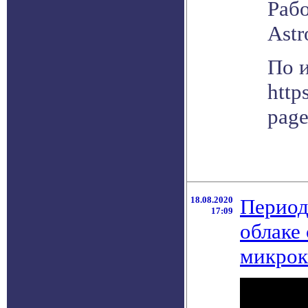
Рабо
Astr
По 
http
pag
18.08.2020
Период
17:09
облаке
микрок