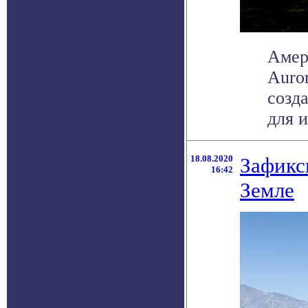
Амер
Auro
созд
для и
18.08.2020
Зафикс
16:42
Земле