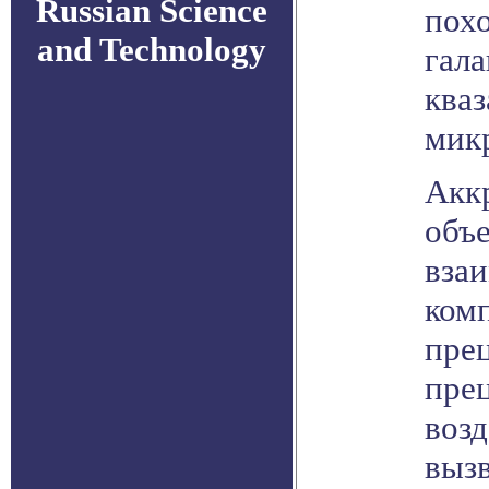
Russian Science
пох
and Technology
гала
кваз
мик
Акк
объе
вза
комп
прец
пре
возд
вызв