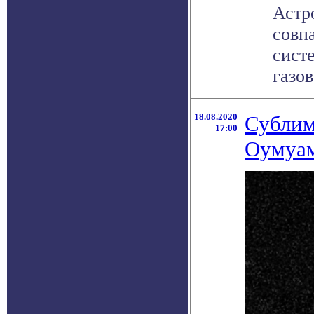
Астр
совп
сист
газов
18.08.2020
Сублим
17:00
Оумуам