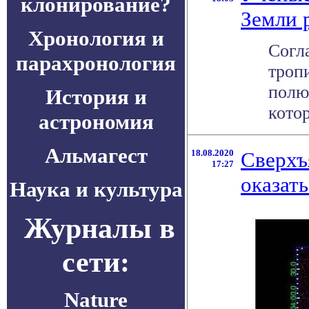
клонирование?
Земли 
Хронология и
Согл
парахронология
троп
полю
История и
котор
астрономия
Альмагест
18.08.2020
Сверхъ
17:27
оказат
Наука и культура
Журналы в
сети:
Nature