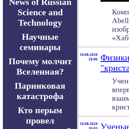
News of Russian
Science and
Комп
Abell
Technology
изоб
Научные
«Хабб
семинары
18.08.2020
Физики
Почему молчит
18:06
"крист
Вселенная?
Учен
Парниковая
впер
катастрофа
взаи
крист
Кто перым
провел
18.08.2020
Ученые
18:03