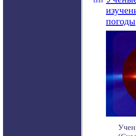
13:13
изучен
погоды
Учен