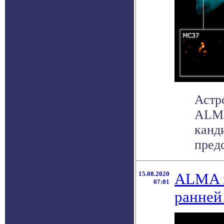
Астр
ALMA
канд
пред
15.08.2020
ALMA н
07:01
ранней