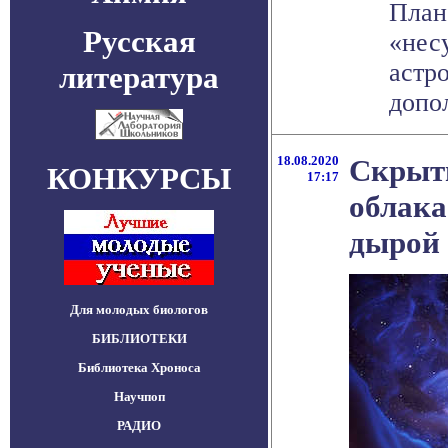
План
Русская
«нес
астр
литература
допол
18.08.2020
Скрыт
КОНКУРСЫ
17:17
облака
дырой
Для молодых биологов
БИБЛИОТЕКИ
Библиотека Хроноса
Научпоп
РАДИО