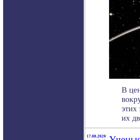
В це
вокр
этих
их дв
17.08.2020
Ученые