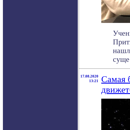
Учен
Прит
нашл
сущес
17.08.2020
Самая б
13:21
движет