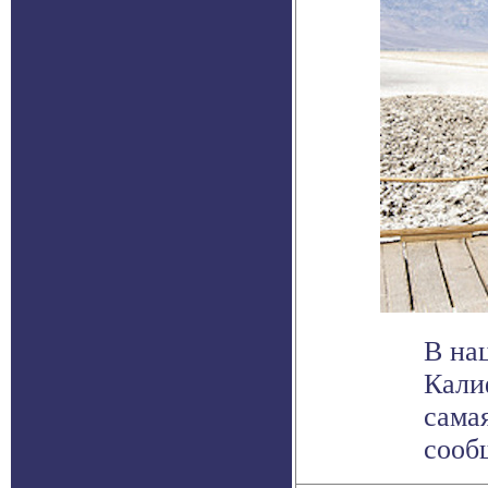
В на
Кали
сама
сообщ