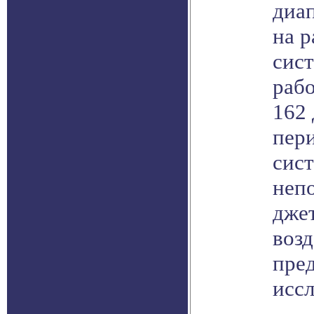
диап
на р
сис
рабо
162 
пер
сист
неп
дже
возд
пре
иссл