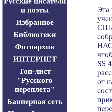
Русские писатели
Эта
и поэты
учен
Избранное
США
Библиотеки
соб
НАСА
Фотоархив
что
ИНТЕРНЕТ
SS 4
Топ-лист
расс
"Русского
от н
переплета"
сост
при
Баннерная сеть
пер