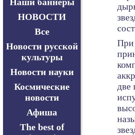
Наши баннеры
дыры
НОВОСТИ
зве
сост
Все
При
Новости русской
при
культуры
ком
Новости науки
аккр
две
Космические
исп
новости
высо
Афиша
назы
The best of
звез