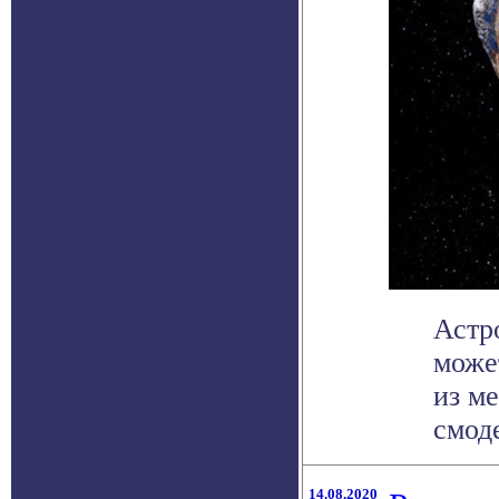
Астр
може
из м
смоде
14.08.2020