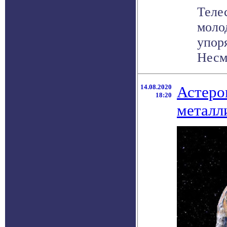
Теле
моло
упор
Несмо
14.08.2020
Астеро
18:20
металл