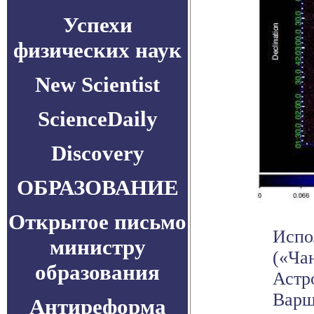
Успехи
физических наук
New Scientist
ScienceDaily
Discovery
ОБРАЗОВАНИЕ
Открытое письмо
Испо
министру
(«Ча
образования
Астр
Варша
Антиреформа