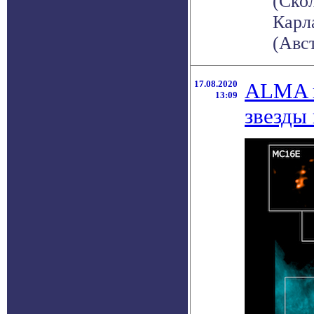
(Ско
Карл
(Авст
17.08.2020
ALMA н
13:09
звезды 