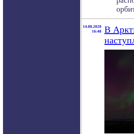
расп
орби
14.08.2020
В Аркт
16:48
наступ