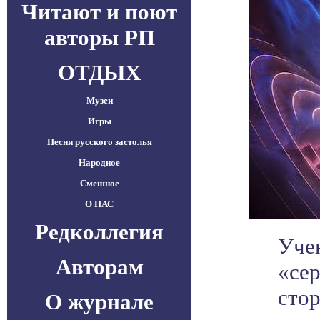
Читают и поют
авторы РП
ОТДЫХ
Музеи
Игры
Песни русского застолья
Народное
Смешное
О НАС
Редколлегия
Уче
Авторам
«сер
стор
О журнале