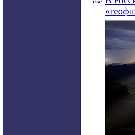
В Росс
16:47
«геофи