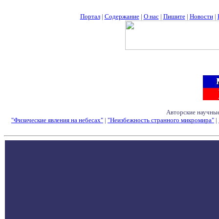
Портал
|
Содержание
|
О нас
|
Пишите
|
Новости
|
Авторские научные
"Физические явления на небесах"
|
"Неизбежность странного микромира"
|
Семинары - Конфе