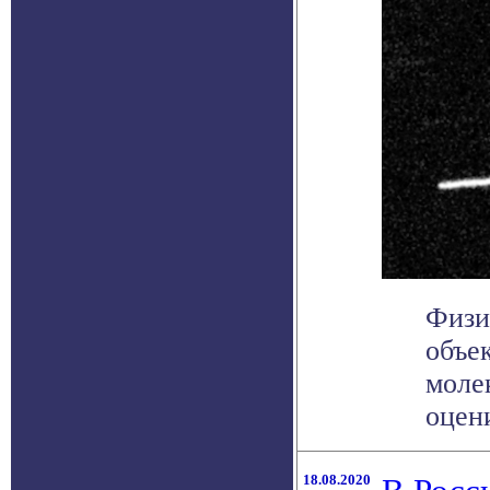
Физи
объек
моле
оцени
18.08.2020