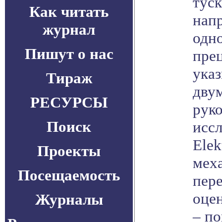
туск
Как читать
напр
журнал
одн
Пишут о нас
пре
указ
Тираж
двум
РЕСУРСЫ
руко
Поиск
иссл
Elek
Проекты
меха
Посещаемость
пере
оце
Журналы
– по