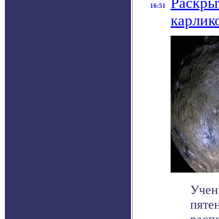
Раскры
16:51
карлик
Учен
пяте