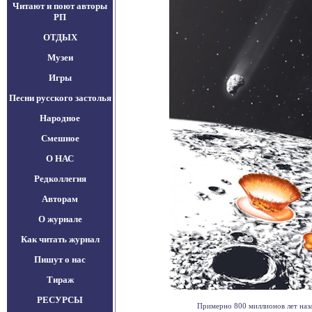
Читают и поют авторы
РП
ОТДЫХ
Музеи
Игры
Песни русского застолья
Народное
Смешное
О НАС
Редколлегия
Авторам
О журнале
Как читать журнал
Пишут о нас
Тираж
РЕСУРСЫ
Примерно 800 миллионов лет наза