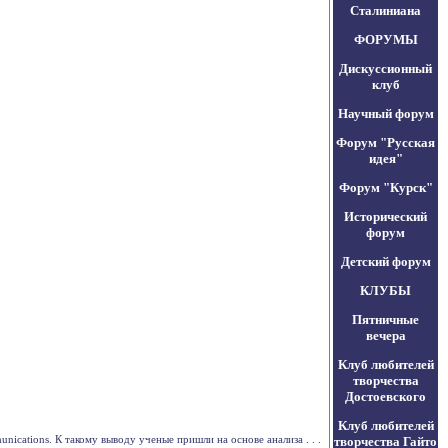
Сталиниана
ФОРУМЫ
Дискуссионный
клуб
Научный форум
Форум "Русская
идея"
Форум "Курск"
Исторический
форум
Детский форум
КЛУБЫ
Пятничные
вечера
Клуб любителей
творчества
Достоевского
Клуб любителей
cations. К такому выводу ученые пришли на основе анализа . . .
творчества Гайто