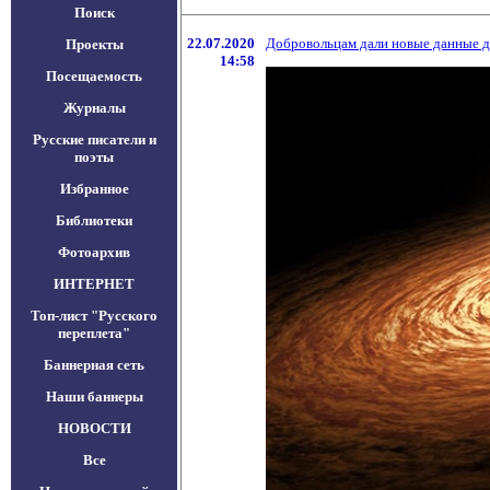
Поиск
22.07.2020
Добровольцам дали новые данные дл
Проекты
14:58
Посещаемость
Журналы
Русские писатели и
поэты
Избранное
Библиотеки
Фотоархив
ИНТЕРНЕТ
Топ-лист "Русского
переплета"
Баннерная сеть
Наши баннеры
НОВОСТИ
Все