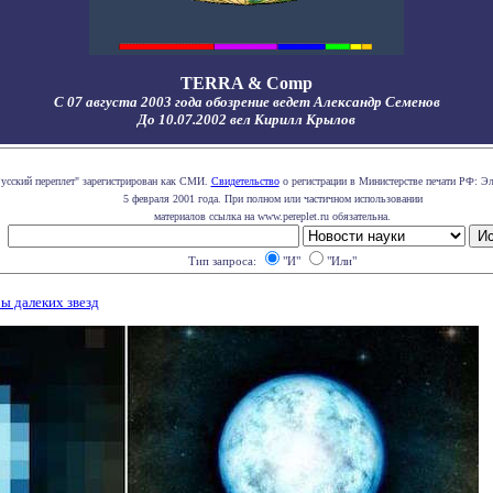
TERRA & Comp
С 07 августа 2003 года обозрение ведет Александр Семенов
До 10.07.2002 вел Кирилл Крылов
усский переплет" зарегистрирован как СМИ.
Свидетельство
о регистрации в Министерстве печати РФ: Эл
5 февраля 2001 года. При полном или частичном использовании
материалов ссылка на www.pereplet.ru обязательна.
Тип запроса:
"И"
"Или"
ы далеких звезд