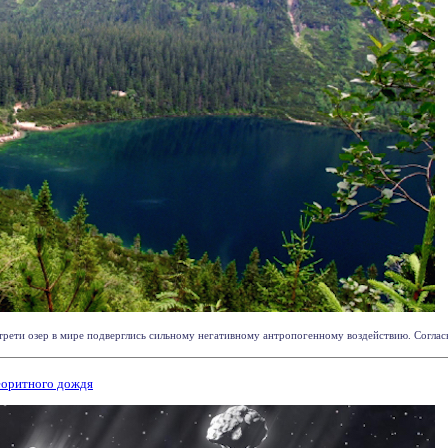
трети озер в мире подверглись сильному негативному антропогенному воздействию. Согласно
еоритного дождя