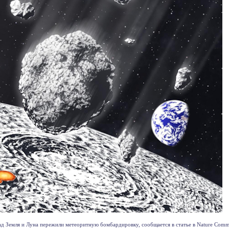
д Земля и Луна пережили метеоритную бомбардировку, сообщается в статье в Nature Communi