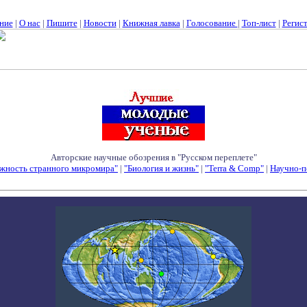
ние
|
О нас
|
Пишите
|
Новости
|
Книжная лавка
|
Голосование
|
Топ-лист
|
Регис
Авторские научные обозрения в "Русском переплете"
жность странного микромира"
|
"Биология и жизнь"
|
"Terra & Comp"
|
Научно-п
Семинары - Конференции - Симпозиумы - Конкурсы