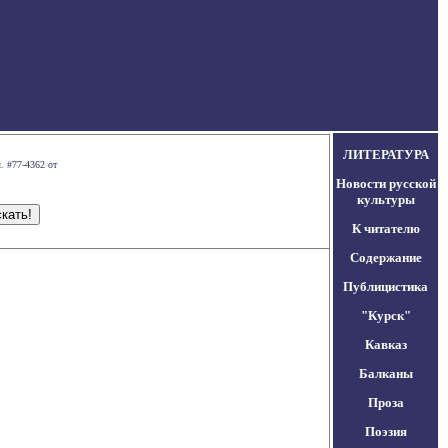
ЛИТЕРАТУРА
. #77-4362 от
Новости русской
культуры
К читателю
Содержание
Публицистика
"Курск"
Кавказ
Балканы
Проза
Поэзия