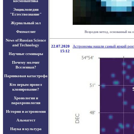
космонавтика
Энциклопедия
"Естествознание"
Журнальный зал
Физматлит
Возродив метод, основанный на о
News of Russian Science
and Technology
22.07.2020
Астрономы нашли самый яркий рен
15:12
Научные семинары
Почему молчит
Вселенная?
Парниковая катастрофа
Кто перым провел
клонирование?
Хронология и
парахронология
История и астрономия
Альмагест
Наука и культура