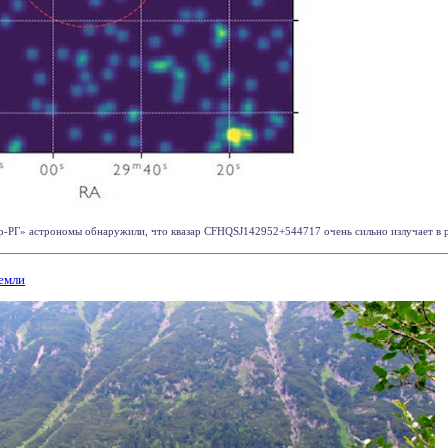
РГ» астрономы обнаружили, что квазар CFHQSJ142952+544717 очень сильно излучает в рент
Земли