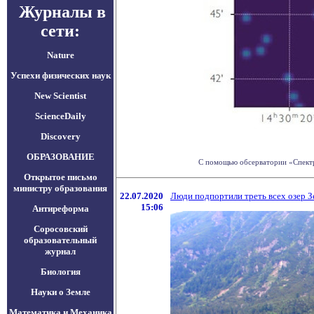
Журналы в
сети:
Nature
Успехи физических наук
New Scientist
ScienceDaily
Discovery
ОБРАЗОВАНИЕ
С помощью обсерватории «Спектр-
Открытое письмо
министру образования
22.07.2020
Люди подпортили треть всех озер 
15:06
Антиреформа
Соросовский
образовательный
журнал
Биология
Науки о Земле
Математика и Механика