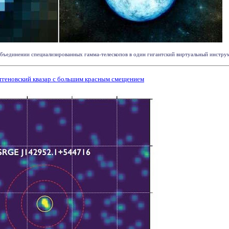
бъединении специализированных гамма-телескопов в один гигантский виртуальный инструме
тгеновский квазар с большим красным смещением