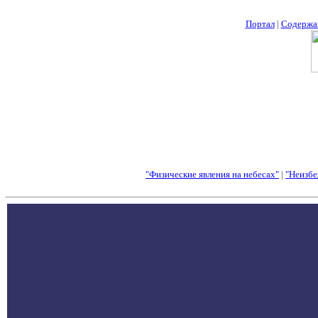
Портал
|
Содержа
"Физические явления на небесах"
|
"Неизбе