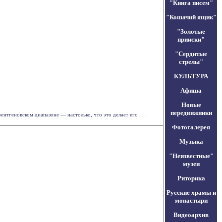
"Книга писем"
"Кошачий ящик"
"Золотые
прииски"
"Сердитые
стрелы"
КУЛЬТУРА
Афиша
Новые
передвижники
геновском диапазоне — настолько, что это делает его . . .
Фотогалерея
Музыка
"Неизвестные"
музеи
Риторика
Русские храмы и
монастыри
Видеоархив