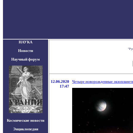
НАУКА
"Ру
Новости
Научный форум
12.06.2020
Четыре новорожденные экзопланет
17:47
Космические новости
Энциклопедия