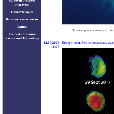
Новости русской
культуры
Новости науки
Космические новости
Афиша
Экологи пришли к выводу, что ко
The best of Russian
Science and Technology
12.06.2020
Поверхность Фобоса оказалась мел
16:27