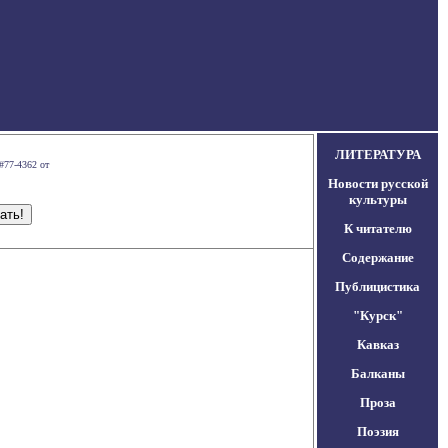
ЛИТЕРАТУРА
#77-4362 от
Новости русской
культуры
К читателю
Содержание
Публицистика
"Курск"
Кавказ
Балканы
Проза
Поэзия