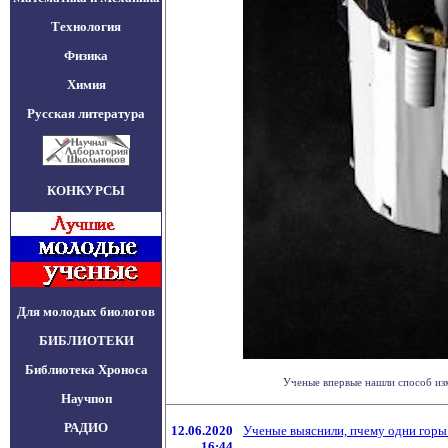
Технология
Физика
Химия
Русская литература
КОНКУРСЫ
Для молодых биологов
БИБЛИОТЕКИ
Библиотека Хроноса
Ученые впервые нашли способ изме
Научпоп
РАДИО
12.06.2020
Ученые выяснили, пчему одни горы
16:44