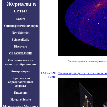
Журналы в
сети:
Nature
Успехи физических наук
New Scientist
ScienceDaily
Discovery
ОБРАЗОВАНИЕ
Открытое письмо
После получения телеметрических
министру образования
Антиреформа
12.06.2020
Ученые проводят первое космическ
17:00
Соросовский
образовательный
журнал
Биология
Науки о Земле
Математика и Механика