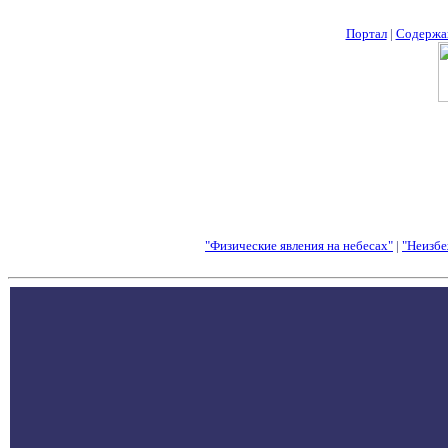
Портал
|
Содержа
"Физические явления на небесах"
|
"Неизбе