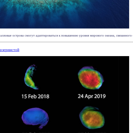
ралловые острова смогут адаптироваться к повышению уровня мирового океана, связанного с
козернистой