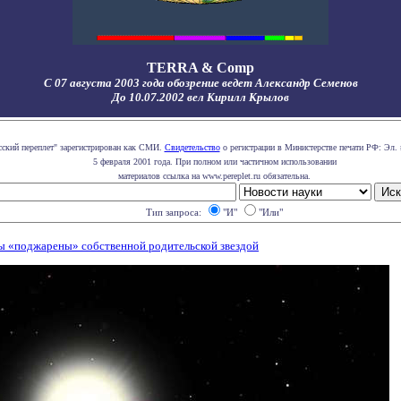
TERRA & Comp
С 07 августа 2003 года обозрение ведет Александр Семенов
До 10.07.2002 вел Кирилл Крылов
сский переплет" зарегистрирован как СМИ.
Свидетельство
о регистрации в Министерстве печати РФ: Эл. 
5 февраля 2001 года. При полном или частичном использовании
материалов ссылка на www.pereplet.ru обязательна.
Тип запроса:
"И"
"Или"
ы «поджарены» собственной родительской звездой