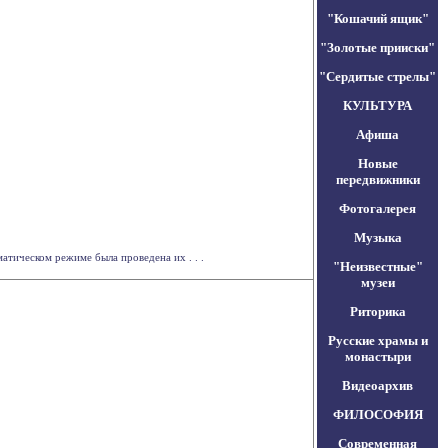
"Кошачий ящик"
"Золотые прииски"
"Сердитые стрелы"
КУЛЬТУРА
Афиша
Новые
передвижники
Фотогалерея
Музыка
атическом режиме была проведена их . . .
"Неизвестные"
музеи
Риторика
Русские храмы и
монастыри
Видеоархив
ФИЛОСОФИЯ
Современная