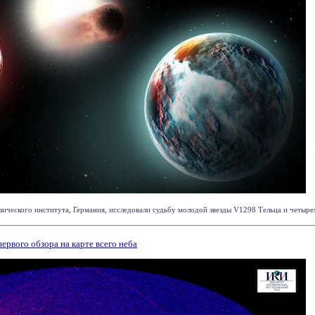
ического института, Германия, исследовали судьбу молодой звезды V1298 Тельца и четырех
ервого обзора на карте всего неба