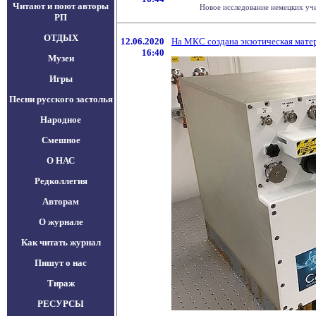
Читают и поют авторы
Новое исследование немецких уче
РП
ОТДЫХ
12.06.2020
На МКС создана экзотическая мате
16:40
Музеи
Игры
Песни русского застолья
Народное
Смешное
О НАС
Редколлегия
Авторам
О журнале
Как читать журнал
Пишут о нас
Тираж
РЕСУРСЫ