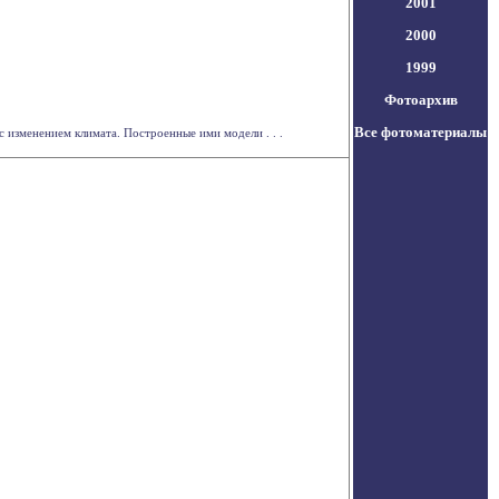
2001
2000
1999
Фотоархив
Все фотоматериалы
 изменением климата. Построенные ими модели . . .