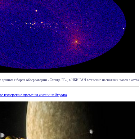
 данных с борта обсерватории «Спектр-РГ», в ИКИ РАН в течение нескольких часов в автом
ое измерение времени жизни нейтрона