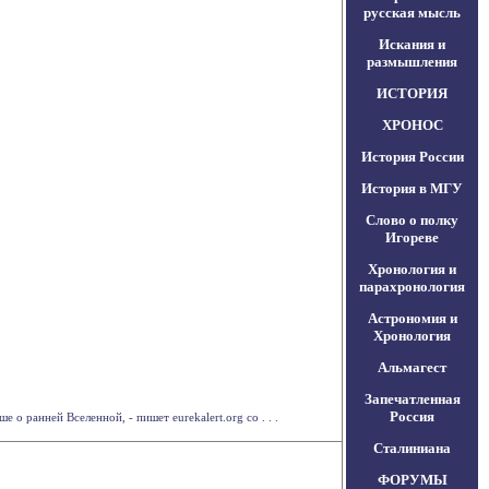
русская мысль
Искания и
размышления
ИСТОРИЯ
ХРОНОС
История России
История в МГУ
Слово о полку
Игореве
Хронология и
парахронология
Астрономия и
Хронология
Альмагест
Запечатленная
Россия
о ранней Вселенной, - пишет eurekalert.org со . . .
Сталиниана
ФОРУМЫ