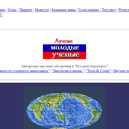
ние
|
О нас
|
Пишите
|
Новости
|
Книжная лавка
|
Голосование
|
Топ-лист
|
Регис
Авторские научные обозрения в "Русском переплете"
жность странного микромира"
|
"Биология и жизнь"
|
"Terra & Comp"
|
Научно-п
Семинары - Конференции - Симпозиумы - Конкурсы