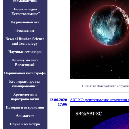
космонавтика
Энциклопедия
"Естествознание"
Журнальный зал
Физматлит
News of Russian Science
and Technology
Научные семинары
Почему молчит
Вселенная?
Парниковая катастрофа
Кто перым провел
клонирование?
Ученые из Потсдамского астрофиз
Хронология и
парахронология
12.06.2020
ART-XC: рентгеновские источники п
17:06
История и астрономия
Альмагест
Наука и культура