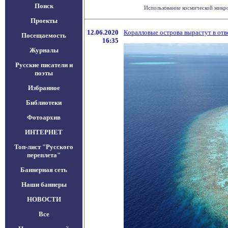
Поиск
Использование космической микро
Проекты
12.06.2020
Коралловые острова вырастут в отв
Посещаемость
16:35
Журналы
Русские писатели и
поэты
Избранное
Библиотеки
Фотоархив
ИНТЕРНЕТ
Топ-лист "Русского
переплета"
Баннерная сеть
Наши баннеры
НОВОСТИ
Все