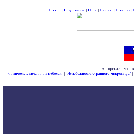
Портал
|
Содержание
|
О нас
|
Пишите
|
Новости
|
Авторские научные
"Физические явления на небесах"
|
"Неизбежность странного микромира"
|
Семинары - Конфе