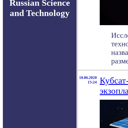
Russian Science
and Technology
Иссл
техн
назв
разме
10.06.2020
Кубсат
15:24
экзопл