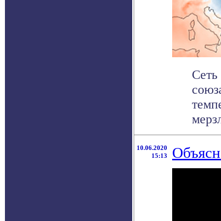
Сеть
союз
темп
мерзл
10.06.2020
Объясн
15:13