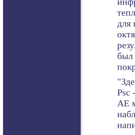
инф
теп
для 
октя
рез
был
пок
"Зде
Psc 
АЕ 
наб
напи