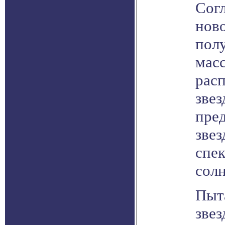
Согл
нов
пол
масс
расп
звез
пред
звез
спек
сол
Пыт
звез