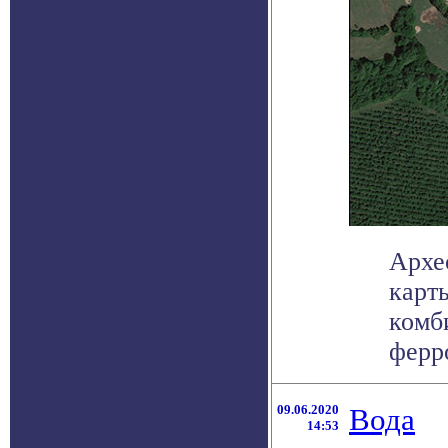
Архе
карт
комб
ферро
09.06.2020
Вода
14:53