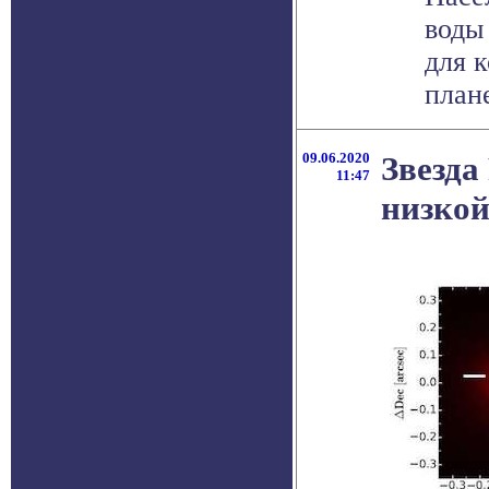
воды 
для 
плане
09.06.2020
Звезда
11:47
низкой