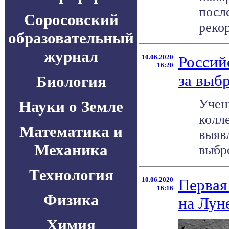
посл
Соросовский
рекор
образовательный
журнал
10.06.2020
Россий
16:20
за выб
Биология
Учен
Науки о Земле
колл
Математика и
выяв
Механика
выбро
Технология
10.06.2020
Первая
16:16
Физика
на Лун
Химия