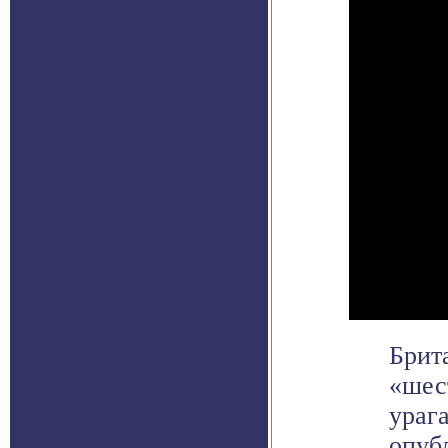
Брит
«шес
ураг
опубл