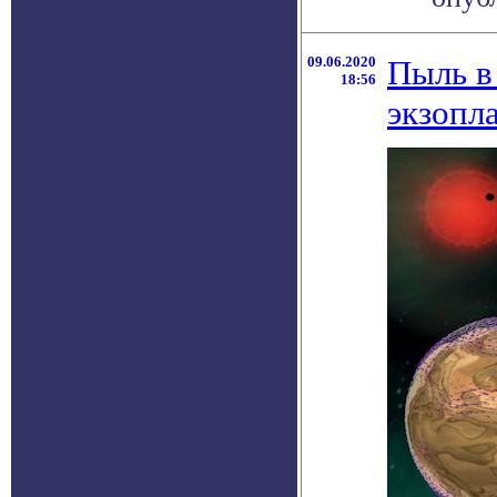
09.06.2020
Пыль в
18:56
экзопл