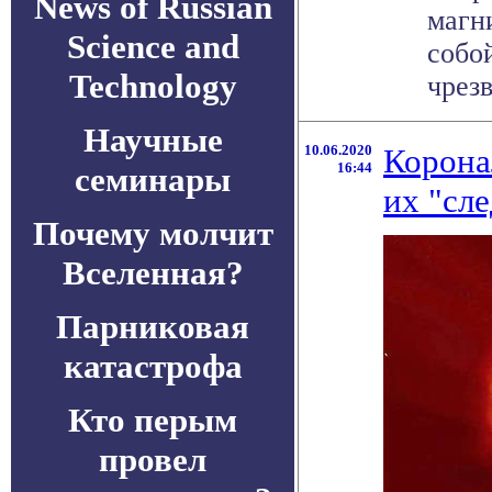
News of Russian
магн
Science and
собо
Technology
чрезв
Научные
10.06.2020
Корона
16:44
семинары
их "сл
Почему молчит
Вселенная?
Парниковая
катастрофа
Кто перым
провел