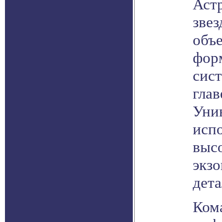
Аст
звез
объ
фор
сист
глав
Уни
исп
выс
экз
дета
Ком