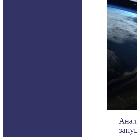
Анал
запу