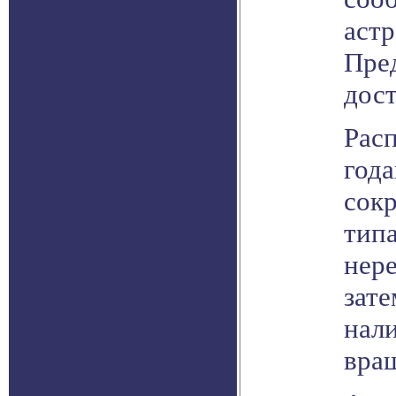
аст
Пре
дост
Рас
года
сокр
тип
нер
зате
нали
вра