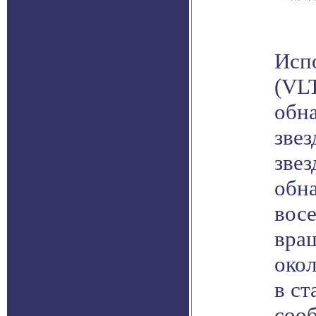
Исп
(VL
обн
зве
звез
обн
вос
вращ
око
в ст
соо