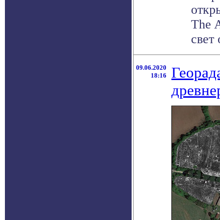
откр
The A
свет 
09.06.2020
Георад
18:16
древне