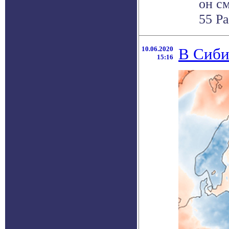
он с
55 Ра
10.06.2020
В Сиби
15:16