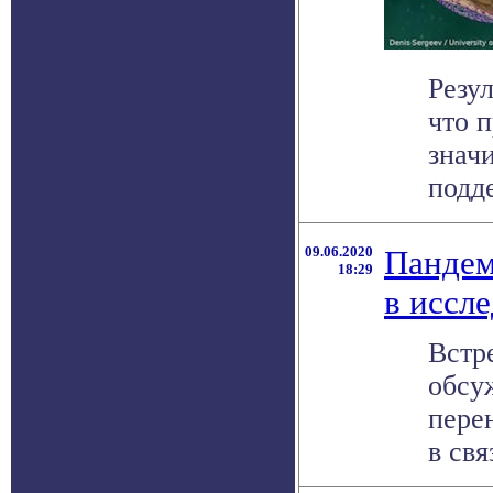
Резу
что 
знач
подде
09.06.2020
Пандем
18:29
в иссл
Встр
обсу
перен
в свя