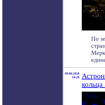
По з
стра
Мерк
единс
09.06.2020
Астрон
18:20
кольца