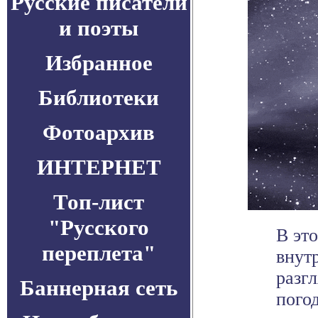
Русские писатели
и поэты
Избранное
Библиотеки
Фотоархив
ИНТЕРНЕТ
Топ-лист
"Русского
В эт
переплета"
внут
разг
Баннерная сеть
погод