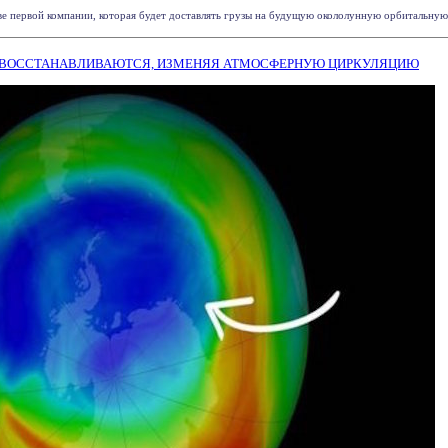
е первой компании, которая будет доставлять грузы на будущую окололунную орбитальную с
 ВОССТАНАВЛИВАЮТСЯ, ИЗМЕНЯЯ АТМОСФЕРНУЮ ЦИРКУЛЯЦИЮ