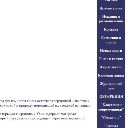
Драматургия
Искания и
размышления
Критика
Сомнения и
споры
Новые книги
У нас в гостях
Издательство
Книжная лавка
Журнальный
зал
ОБОЗРЕНИЯ
а для изучения ярких остатков сверхновой, известных
"Классики и
сверхновой и природу породившей их звездной вспышки.
современники"
 взрывах сверхновых. Они содержат материал,
"Слово о..."
оторый был увлечен проходящей через него взрывной
"Тайная