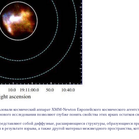
зовали космический аппарат XMM-Newton Европейского космического агентств
 нового исследования позволяют глубже понять свойства этих ярких остатков 
редставляют собой диффузные, расширяющиеся структуры, образующиеся при
в результате взрыва, а также другой материал межзвездного пространства, к