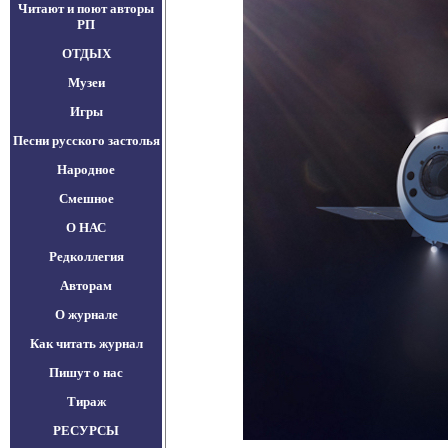
Читают и поют авторы
РП
ОТДЫХ
Музеи
Игры
Песни русского застолья
Народное
Смешное
О НАС
Редколлегия
Авторам
О журнале
Как читать журнал
Пишут о нас
Тираж
РЕСУРСЫ