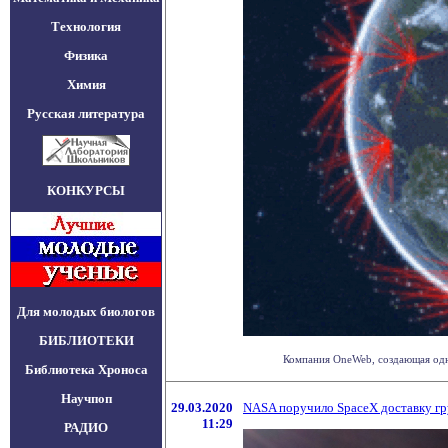
Технология
Физика
Химия
Русская литература
КОНКУРСЫ
Для молодых биологов
БИБЛИОТЕКИ
Компания OneWeb, создающая одно
Библиотека Хроноса
Научпоп
29.03.2020
NASA поручило SpaceX доставку гр
11:29
РАДИО