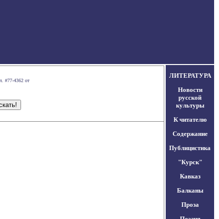
ЛИТЕРАТУРА
л. #77-4362 от
Новости
русской
культуры
К читателю
Содержание
Публицистика
"Курск"
Кавказ
Балканы
Проза
Поэзия