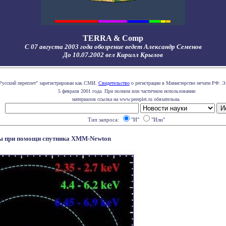
TERRA & Comp
С 07 августа 2003 года обозрение ведет Александр Семенов
До 10.07.2002 вел Кирилл Крылов
Русский переплет" зарегистрирован как СМИ.
Свидетельство
о регистрации в Министерстве печати РФ: Э
5 февраля 2001 года. При полном или частичном использовании
материалов ссылка на www.pereplet.ru обязательна.
Тип запроса:
"И"
"Или"
ны при помощи спутника XMM-Newton