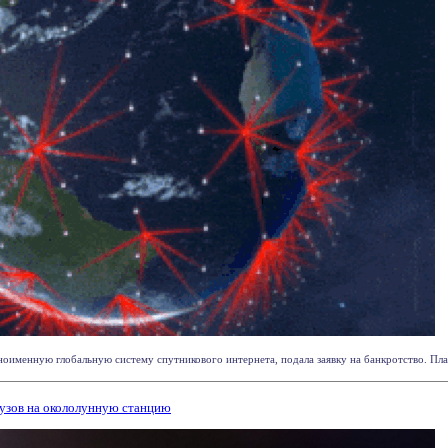
именную глобальную систему спутникового интернета, подала заявку на банкротство. Планир
узов на окололунную станцию