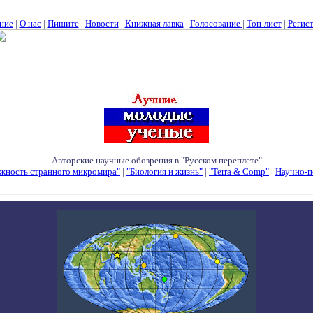
ние
|
О нас
|
Пишите
|
Новости
|
Книжная лавка
|
Голосование
|
Топ-лист
|
Регис
Авторские научные обозрения в "Русском переплете"
жность странного микромира"
|
"Биология и жизнь"
|
"Terra & Comp"
|
Научно-п
Семинары - Конференции - Симпозиумы - Конкурсы