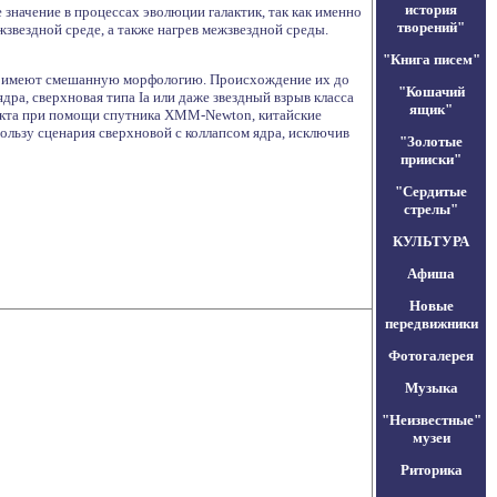
история
значение в процессах эволюции галактик, так как именно
творений"
жзвездной среде, а также нагрев межзвездной среды.
"Книга писем"
49B имеют смешанную морфологию. Происхождение их до
"Кошачий
ра, сверхновая типа Ia или даже звездный взрыв класса
ящик"
екта при помощи спутника XMM-Newton, китайские
пользу сценария сверхновой с коллапсом ядра, исключив
"Золотые
прииски"
"Сердитые
стрелы"
КУЛЬТУРА
Афиша
Новые
передвижники
Фотогалерея
Музыка
"Неизвестные"
музеи
Риторика