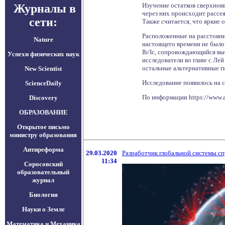
Изучение остатков сверхновы
Журналы в
через них происходит рассея
сети:
Также считается, что яркие 
Расположенные на расстояни
Nature
настоящего времени не было 
Ib/Ic, сопровождающийся в
Успехи физических наук
исследователи во главе с Ле
остальные альтернативные г
New Scientist
Исследование появилось на с
ScienceDaily
По информации https://www.
Discovery
ОБРАЗОВАНИЕ
Открытое письмо
министру образования
Антиреформа
29.03.2020
Разработчик глобальной системы с
11:34
Соросовский
образовательный
журнал
Биология
Науки о Земле
Математика и Механика