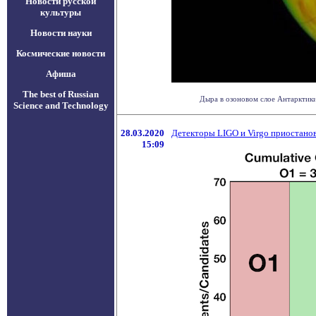
Новости русской
культуры
Новости науки
Космические новости
Афиша
The best of Russian
Дыра в озоновом слое Антарктики
Science and Technology
28.03.2020
Детекторы LIGO и Virgo приостанов
15:09