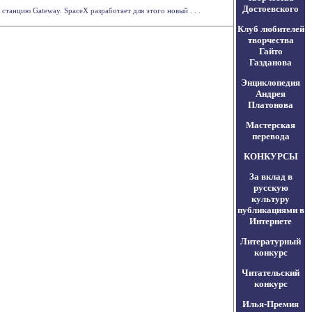
Достоевского
танцию Gateway. SpaceX разработает для этого новый . . .
Клуб любителей
творчества
Гайто
Газданова
Энциклопедия
Андрея
Платонова
Мастерская
перевода
КОНКУРСЫ
За вклад в
русскую
культуру
публикациями в
Интернете
Литературный
конкурс
Читательский
конкурс
Илья-Премия