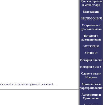
Русские храмы
и монастыри
Видеоархив
ФИЛОСОФИЯ
Современная
русская мысль
Искания и
размышления
ИСТОРИЯ
ХРОНОС
История России
История в МГУ
Слово о полку
Игореве
Хронология и
овалось, что компания разместит на низкой . . .
парахронология
Астрономия и
Хронология