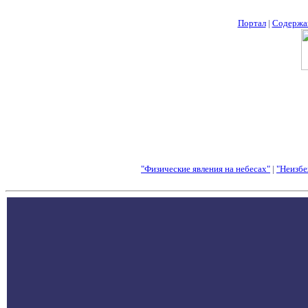
Портал
|
Содержа
"Физические явления на небесах"
|
"Неизбе