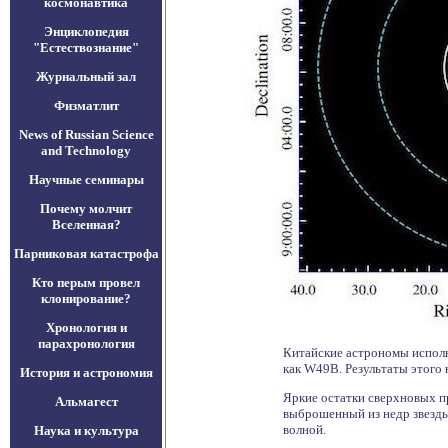
космонавтика
Энциклопедия
"Естествознание"
Журнальный зал
Физматлит
News of Russian Science
and Technology
Научные семинары
Почему молчит
Вселенная?
Парниковая катастрофа
Кто перым провел
клонирование?
Хронология и
парахронология
Китайские астрономы исполь
как W49B. Результаты этого
История и астрономия
Яркие остатки сверхновых п
Альмагест
выброшенный из недр звезды 
волной.
Наука и культура