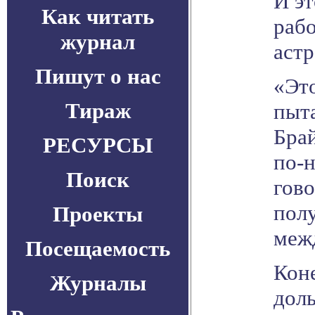
И эт
Как читать
рабо
журнал
астр
Пишут о нас
«Это
Тираж
пыта
Бра
РЕСУРСЫ
по-
Поиск
гово
пол
Проекты
меж
Посещаемость
Коне
Журналы
дол