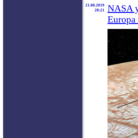
21.08.2019
NASA у
20:21
Europa 