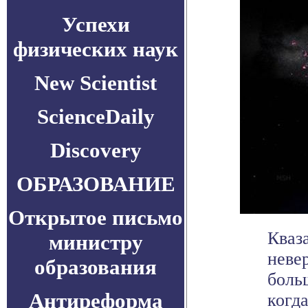
Успехи
физических наук
New Scientist
ScienceDaily
Discovery
ОБРАЗОВАНИЕ
Открытое письмо
Кваз
министру
неве
образования
больш
Антиреформа
когда