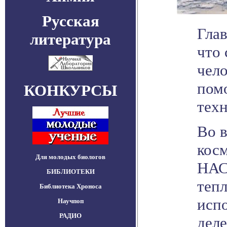
Русская
Гла
литература
что
чел
пом
КОНКУРСЫ
тех
Во 
косм
Для молодых биологов
НАС
БИБЛИОТЕКИ
тепл
Библиотека Хроноса
испо
Научпоп
РАДИО
деле