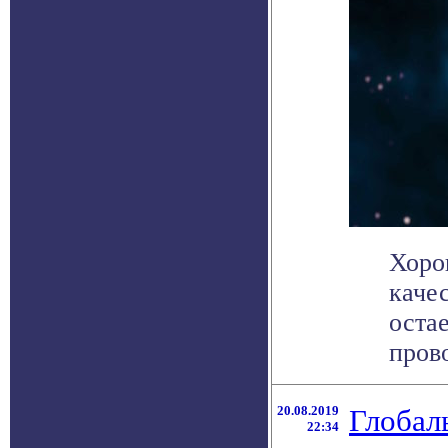
Хоро
каче
оста
прово
20.08.2019
Глобал
22:34