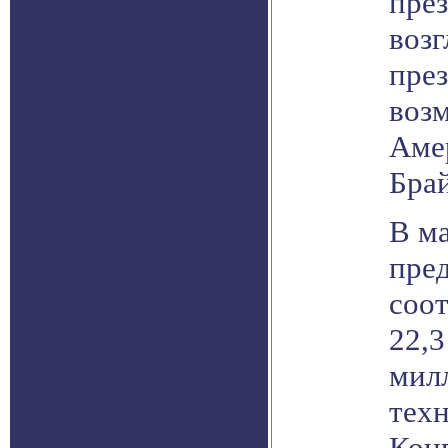
пре
возг
през
воз
Амер
Бра
В м
пред
соо
22,3
мил
тех
Кон