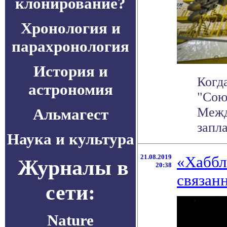
клонирование?
Хронология и
парахронология
История и
Когд
астрономия
"Союз
Межд
Альмагест
запла
Наука и культура
21.08.2019
«Хаббл
Журналы в
20:38
связан
сети:
Nature