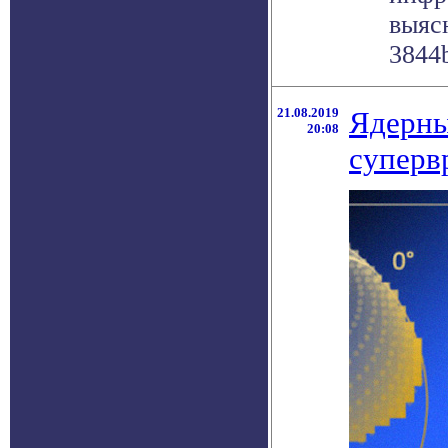
выяс
3844b
21.08.2019
Ядерны
20:08
суперв