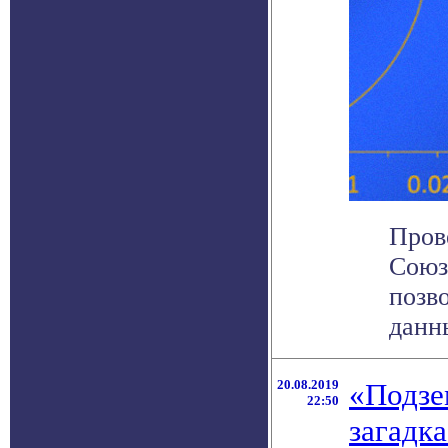
Пров
Союз
позв
данны
20.08.2019
«Подзе
22:50
загадк