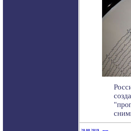
Росс
созд
"про
сним
20.08.2019