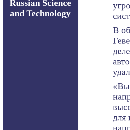
Russian Science
угр
and Technology
сист
В о
Геве
дел
авт
уда
«Вы,
нап
высо
для 
напр