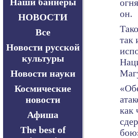
Наши баннеры
огня
он.
НОВОСТИ
Тако
Все
так 
Новости русской
исп
культуры
Нац
Маг
Новости науки
«Об
Космические
ата
новости
как 
Афиша
сде
The best of
бою»