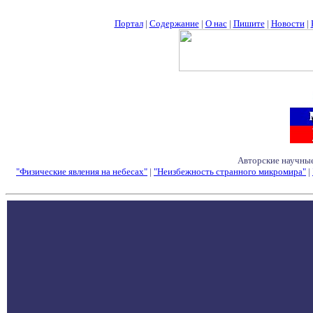
Портал
|
Содержание
|
О нас
|
Пишите
|
Новости
|
Авторские научные
"Физические явления на небесах"
|
"Неизбежность странного микромира"
|
Семинары - Конфе