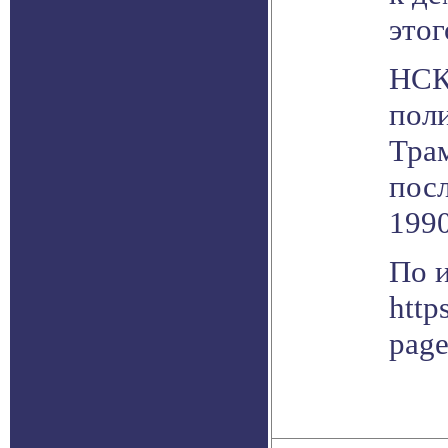
это
НСК
пол
Трам
посл
1990
По 
http
pag