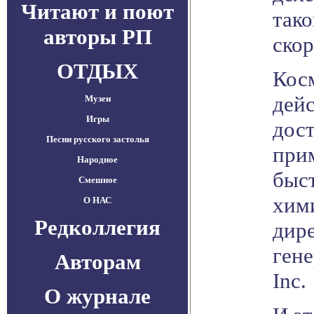
Читают и поют
тако
авторы РП
скор
ОТДЫХ
Кос
дей
Музеи
Игры
дост
Песни русского застолья
при
Народное
быс
Смешное
хими
О НАС
Редколлегия
дире
ген
Авторам
Inc.
О журнале