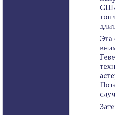
США
топл
длит
Эта
вни
Геве
тех
асте
Пот
случ
Зате