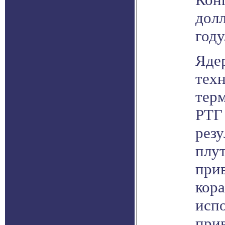
долл
году
Ядер
тех
терм
РТГ 
резу
плут
при
кор
исп
прив