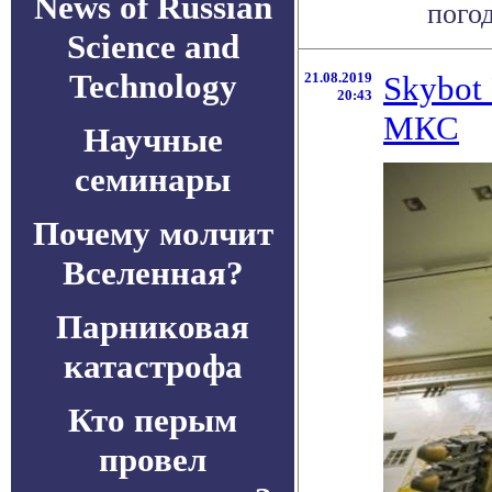
News of Russian
погод
Science and
Technology
21.08.2019
Skybot
20:43
МКС
Научные
семинары
Почему молчит
Вселенная?
Парниковая
катастрофа
Кто перым
провел