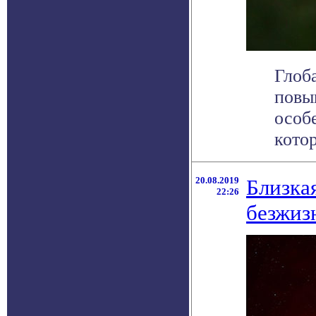
Глоб
повы
особ
котор
20.08.2019
Близкая
22:26
безжиз