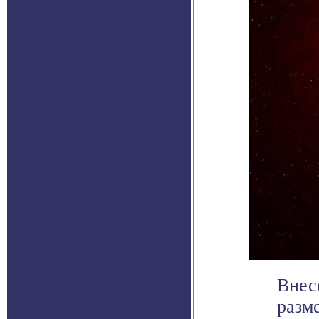
Внес
разм