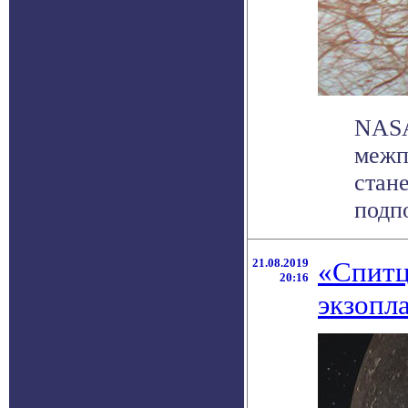
NASA
межп
стан
подпо
21.08.2019
«Спитц
20:16
экзопл