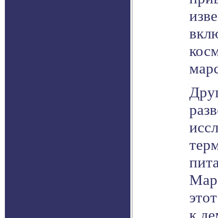
изве
вкл
косм
марс
Дру
разв
исс
тер
пита
Марс
этот
к де