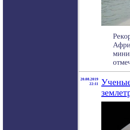
Реко
Афри
мини
отмеч
20.08.2019
Ученые
22:11
землет