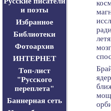
Русские писатели
косм
и поэты
маг
иссл
Избранное
рад
Библиотеки
лет
Фотоархив
мозг
спос
ИНТЕРНЕТ
Бра
Топ-лист
яде
"Русского
ближ
переплета"
мощ
Баннерная сеть
орб