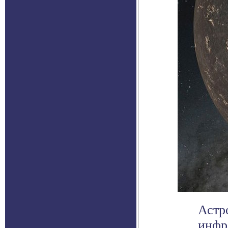
Астр
инфр