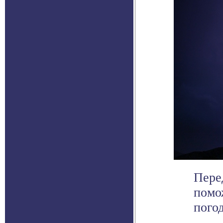
Пере
помо
погод