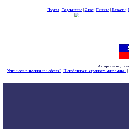
Портал
|
Содержание
|
О нас
|
Пишите
|
Новости
|
Авторские научные
"Физические явления на небесах"
|
"Неизбежность странного микромира"
|
Семинары - Конфе