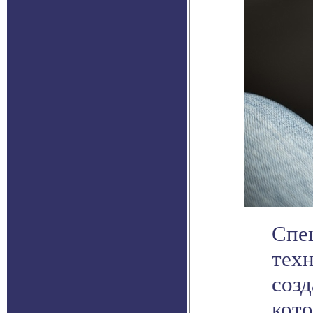
Спе
тех
созд
кото