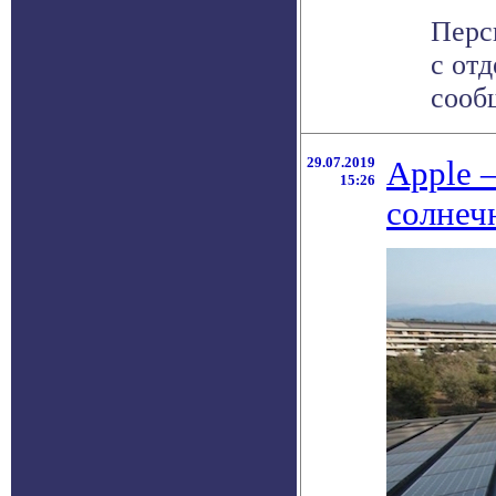
Перс
с от
сооб
29.07.2019
Apple 
15:26
солнеч