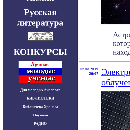
Русская
литература
Астр
кото
КОНКУРСЫ
наход
06.08.2019
Электр
20:07
облуче
Для молодых биологов
БИБЛИОТЕКИ
Библиотека Хроноса
Научпоп
РАДИО