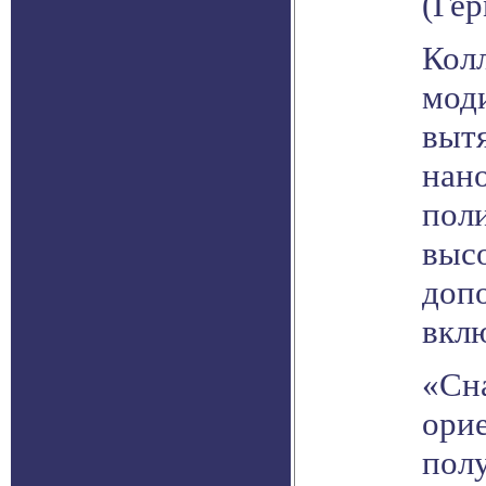
(Гер
Колл
мод
выт
нан
пол
выс
допо
вкл
«Сн
ори
пол