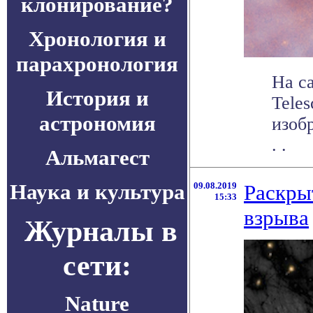
клонирование?
Хронология и
парахронология
На с
История и
Tele
астрономия
изобр
. .
Альмагест
Наука и культура
09.08.2019
Раскры
15:33
взрыва
Журналы в
сети:
Nature