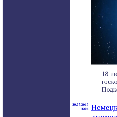
18 и
госк
Подк
29.07.2019
Немецк
16:04
атомно