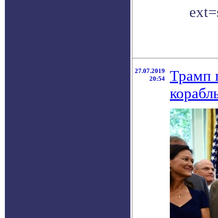
ext=
27.07.2019
Трамп 
20:54
корабл