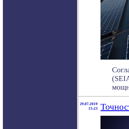
Согл
(SEI
мощно
29.07.2019
Точнос
15:23