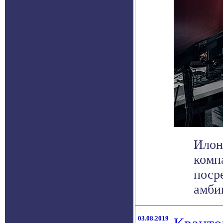
Илон
комп
поср
амбиц
03.08.2019