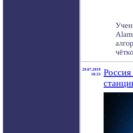
Учен
Alam
алго
чёткое
29.07.2019
Россия
18:33
станц