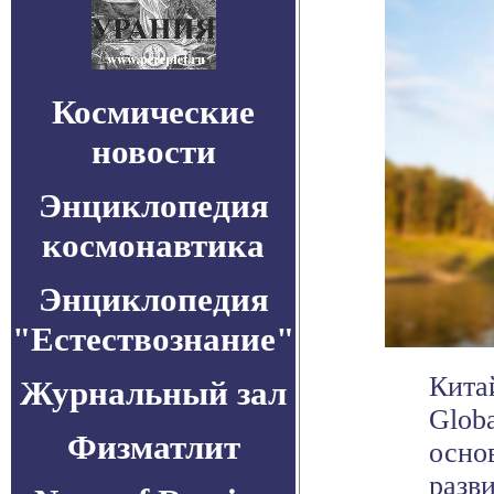
Космические
новости
Энциклопедия
космонавтика
Энциклопедия
"Естествознание"
Кита
Журнальный зал
Globa
Физматлит
осно
разви