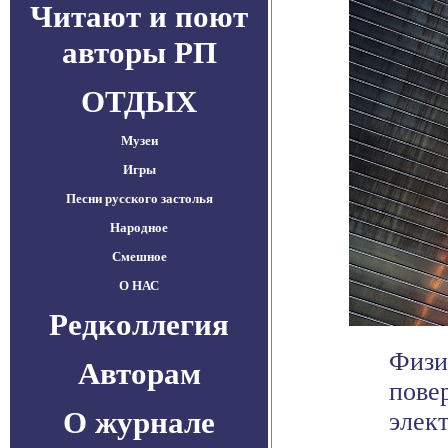
Читают и поют
авторы РП
ОТДЫХ
Музеи
Игры
Песни русского застолья
Народное
Смешное
О НАС
Редколлегия
Физи
Авторам
пове
О журнале
элект