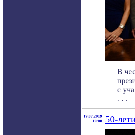
В че
през
с уч
. . .
19.07.2019
50-лет
19:08