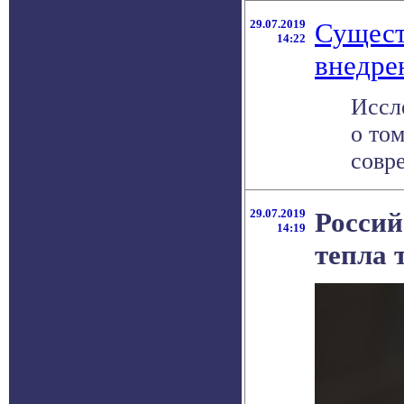
29.07.2019
Сущест
14:22
внедре
Иссл
о то
совр
29.07.2019
Россий
14:19
тепла 