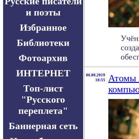
Русские писатели
и поэты
Избранное
Учён
Библиотеки
созд
Фотоархив
обесп
ИНТЕРНЕТ
06.08.2019
Атомы 
18:55
Топ-лист
компью
"Русского
переплета"
Баннерная сеть