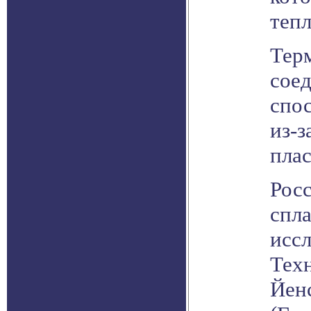
тепл
Тер
соед
спо
из-з
пла
Рос
спла
исс
Тех
Йен