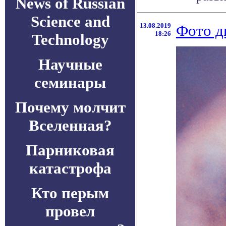
News of Russian
Science and
13.08.2019
Фото д
18:26
Technology
Научные
семинары
Почему молчит
Вселенная?
Парниковая
катастрофа
Кто перым
провел