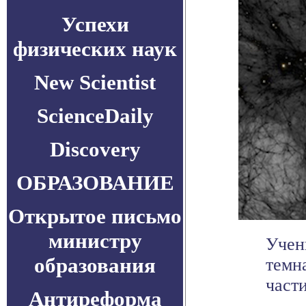
Успехи
физических наук
New Scientist
ScienceDaily
Discovery
ОБРАЗОВАНИЕ
Открытое письмо
министру
Учен
образования
темн
части
Антиреформа