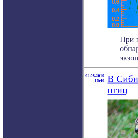
При 
обна
экзо
04.08.2019
В Сиби
16:40
птиц