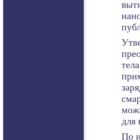
выт
нан
пуб
Утв
прео
тела
прим
зар
смар
можн
для 
По и