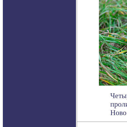
Четы
прол
Ново