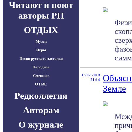
Читают и поют
авторы РП
Физи
ОТДЫХ
скоп
свер
Музеи
фазо
Игры
симме
Песни русского застолья
Народное
15.07.2019
Объясн
Смешное
21:14
О НАС
Земле
Редколлегия
Авторам
Межд
О журнале
прич