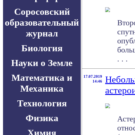
Соросовский
образовательный
Втор
спут
журнал
опуб
Биология
боль
. . .
Науки о Земле
Математика и
17.07.2019
Неболь
14:46
Механика
астеро
Технология
Физика
Асте
отно
Химия