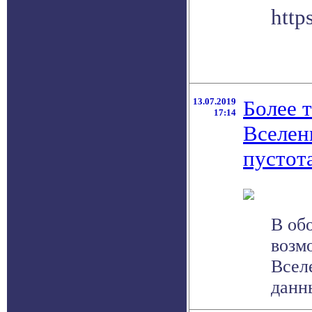
http
13.07.2019
Более 
17:14
Вселен
пустот
В об
возм
Всел
данны