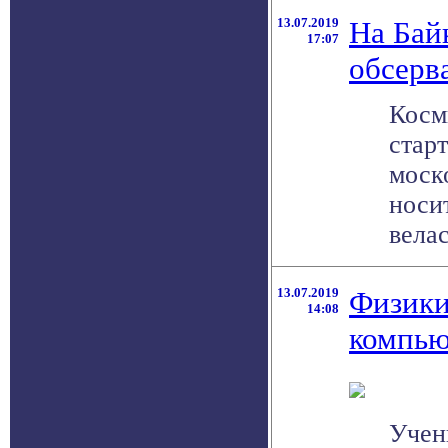
13.07.2019
На Бай
17:07
обсерв
Косм
стар
моск
носи
велась
13.07.2019
Физики
14:08
компью
Учен