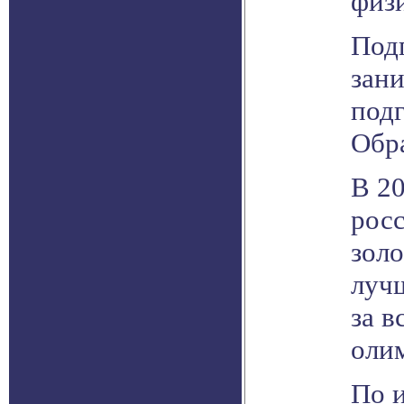
физ
Под
зан
под
Обр
В 2
рос
золо
луч
за в
оли
По 