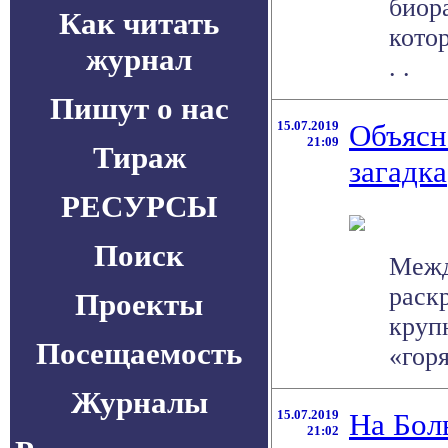
биор
Как читать
кото
журнал
. .
Пишут о нас
15.07.2019
Объясн
21:09
Тираж
загадка
РЕСУРСЫ
Поиск
Межд
раск
Проекты
круп
Посещаемость
«горя
Журналы
15.07.2019
На Бол
21:02