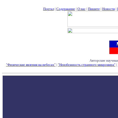
Портал
|
Содержание
|
О нас
|
Пишите
|
Новости
|
Авторские научные
"Физические явления на небесах"
|
"Неизбежность странного микромира"
|
Семинары - Конфе