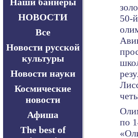
Наши баннеры
золо
НОВОСТИ
50-
олим
Все
Ави
Новости русской
про
культуры
шко
Новости науки
рез
Лисс
Космические
четы
новости
Олим
Афиша
по 
The best of
«Ол