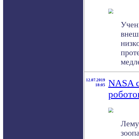
Учен
внеш
низк
проте
медле
12.07.2019
NASA с
18:05
робото
Лемур
зооп