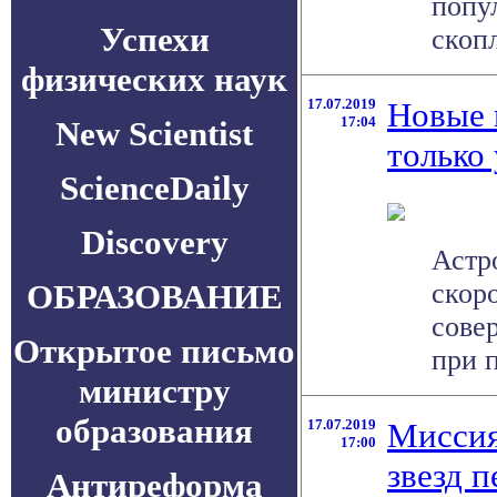
попу
Успехи
скоп
физических наук
17.07.2019
Новые 
17:04
New Scientist
только
ScienceDaily
Discovery
Астр
ОБРАЗОВАНИЕ
скор
сове
Открытое письмо
при 
министру
образования
17.07.2019
Миссия
17:00
звезд 
Антиреформа