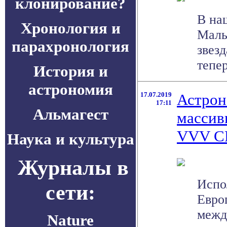
клонирование?
В на
Хронология и
Малы
парахронология
звезд
тепер
История и
астрономия
17.07.2019
Астрон
17:11
Альмагест
массив
VVV C
Наука и культура
Журналы в
Испо
сети:
Евро
межд
Nature