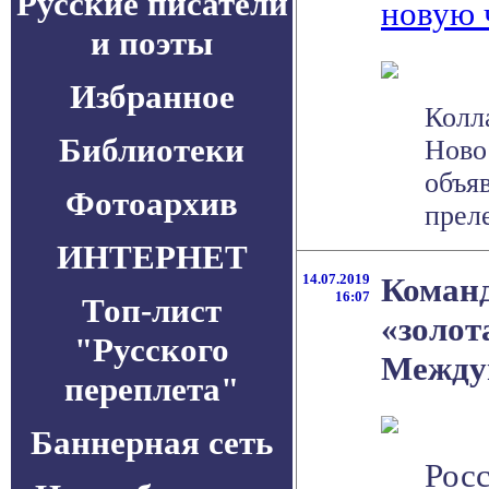
Русские писатели
новую 
и поэты
Избранное
Колл
Библиотеки
Ново
объя
Фотоархив
преле
ИНТЕРНЕТ
14.07.2019
Команд
16:07
Топ-лист
«золот
"Русского
Между
переплета"
Баннерная сеть
Росс