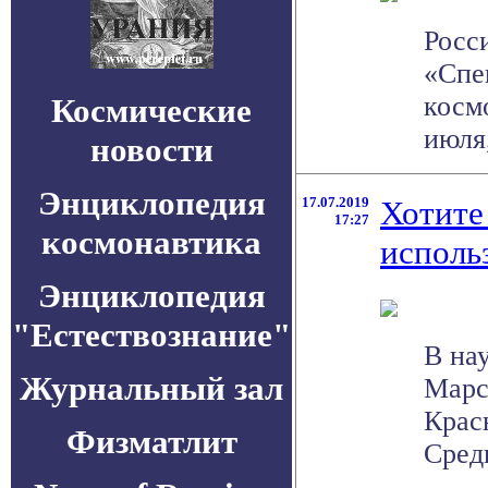
Росс
«Спе
косм
Космические
июля,
новости
Энциклопедия
17.07.2019
Хотите
17:27
космонавтика
исполь
Энциклопедия
"Естествознание"
В на
Журнальный зал
Марс
Крас
Физматлит
Среди