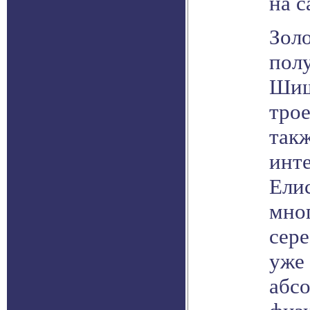
на 
Зол
пол
Шиш
трое
так
инт
Елис
мно
сере
уже 
абсо