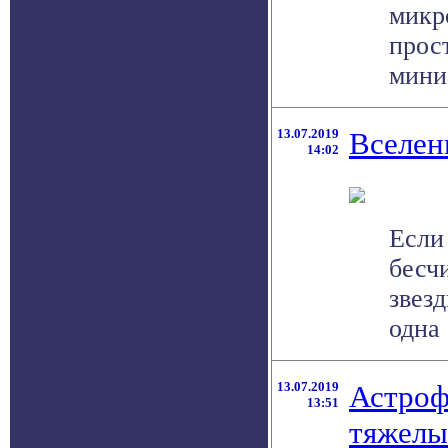
микр
прос
мини
13.07.2019
Вселен
14:02
Если
бесч
звезд
одна 
13.07.2019
Астроф
13:51
тяжелы