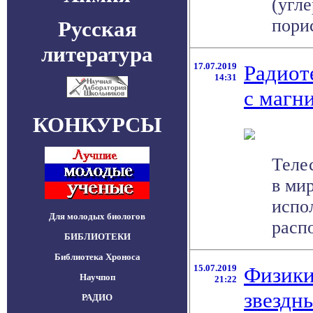
(угл
порис
Русская
литература
17.07.2019
Радиот
14:31
с магн
КОНКУРСЫ
Теле
в ми
испо
Для молодых биологов
распо
БИБЛИОТЕКИ
Библиотека Хроноса
15.07.2019
Физики
Научпоп
21:22
звездн
РАДИО