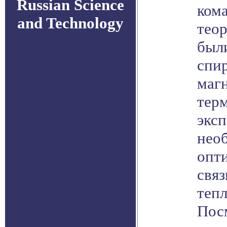
Russian Science
кома
and Technology
тео
был
спи
маг
терм
экс
нео
опти
связ
теп
Пос