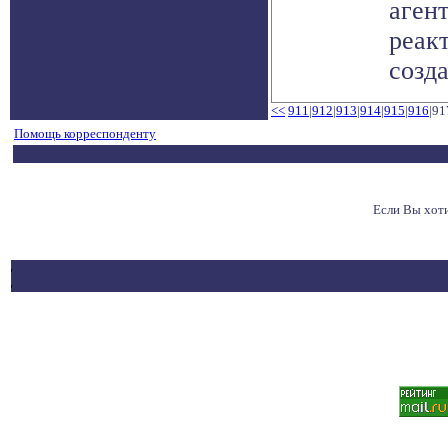
аген
реак
созда
<<
911
|
912
|
913
|
914
|
915
|
916
|91
Помощь корреспонденту
Если Вы хот