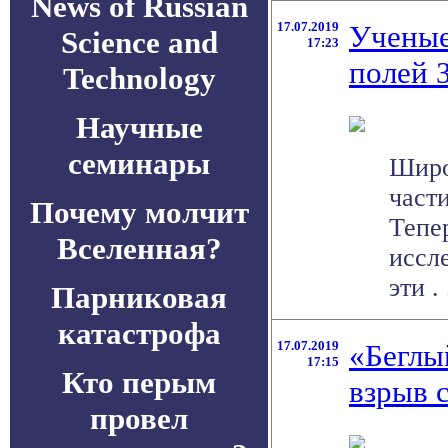
News of Russian
17.07.2019
Ученые
Science and
17:23
полей 
Technology
Научные
семинары
Широ
част
Почему молчит
Тепе
Вселенная?
иссл
эти . 
Парниковая
катастрофа
17.07.2019
«Беглы
17:15
Кто перым
взрыв 
провел