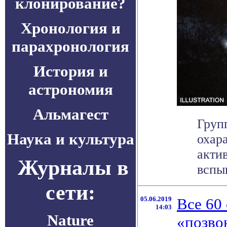
клонирование?
Хронология и
парахронология
История и
астрономия
Альмагест
Груп
Наука и культура
охар
акти
Журналы в
вспыш
сети:
05.06.2019
Все 60
14:03
Nature
«позво