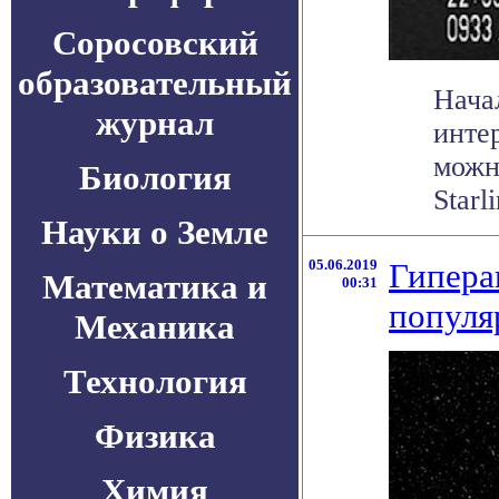
Соросовский
образовательный
Нача
журнал
инте
можн
Биология
Starl
Науки о Земле
05.06.2019
Гипера
Математика и
00:31
популя
Механика
Технология
Физика
Химия