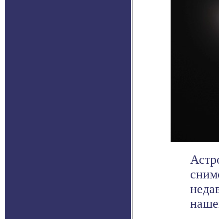
Астр
сним
неда
нашей