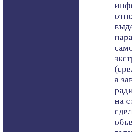
инф
отно
выде
пар
само
экст
(сре
а за
ради
на 
сдел
объ