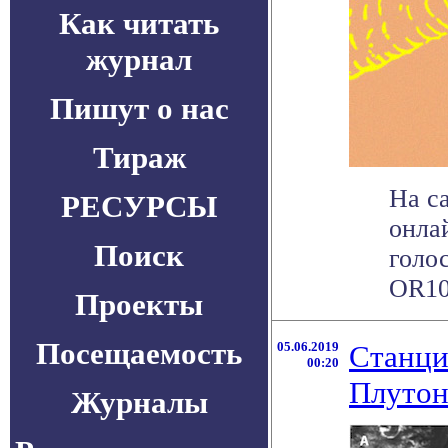
Как читать
журнал
Пишут о нас
Тираж
На с
РЕСУРСЫ
онла
Поиск
голос
OR10,
Проекты
Посещаемость
05.06.2019
Станци
00:20
Плутон
Журналы