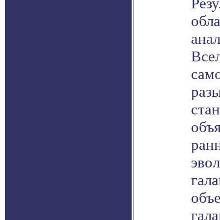
Резу
обла
ана
Всел
сам
разы
стан
объ
ран
эво
гала
объе
гала