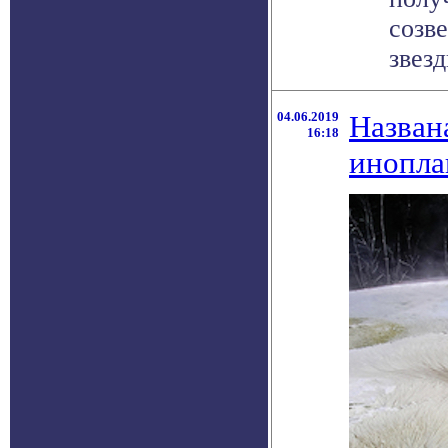
созв
звезд
04.06.2019
Назван
16:18
инопла