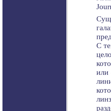
Jour
Сущ
гала
пре
С те
цел
кот
или 
лини
кот
линз
разд