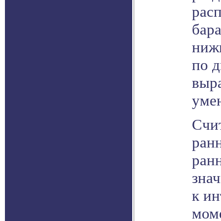
рас
бара
ниж
по д
выра
уме
Счит
ранн
ранн
знач
к ин
моме