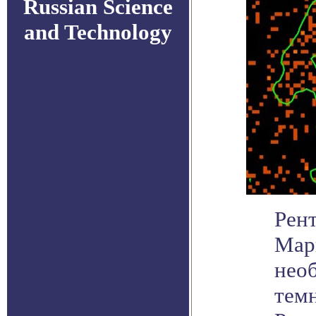
Russian Science
and Technology
Рент
Марк
нео
темн