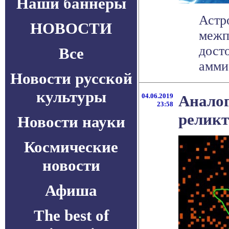
Наши баннеры
Астр
НОВОСТИ
межп
дост
Все
аммиа
Новости русской
культуры
04.06.2019
Аналог
23:58
реликт
Новости науки
Космические
новости
Афиша
The best of