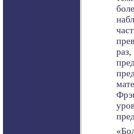
боле
набл
част
пре
раз,
пред
пре
мат
Фрэ
уро
пред
«Бо