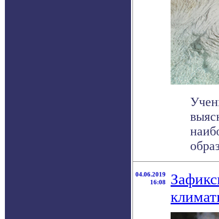
Учен
выяс
наиб
образ
04.06.2019
Зафикс
16:08
климат