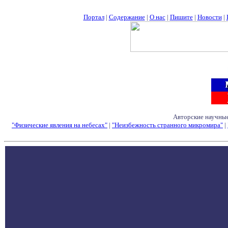
Портал
|
Содержание
|
О нас
|
Пишите
|
Новости
|
Авторские научные
"Физические явления на небесах"
|
"Неизбежность странного микромира"
|
Семинары - Конфе