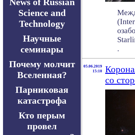
News of Russian
Science and
Межд
(Inte
Technology
озаб
Научные
Starl
семинары
.
Почему молчит
05.06.2019
Корона
15:10
Вселенная?
со сто
Парниковая
катастрофа
Кто перым
провел