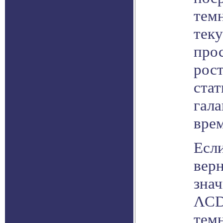
темн
тек
про
рост
стат
гала
вре
Если
верн
знач
ΛCD
тем