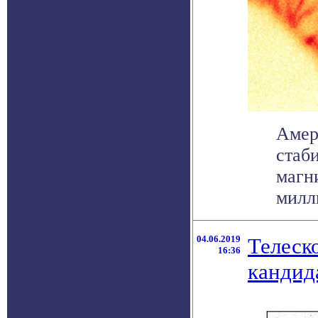
Амер
стаб
магн
милли
04.06.2019
Телеск
16:36
кандид