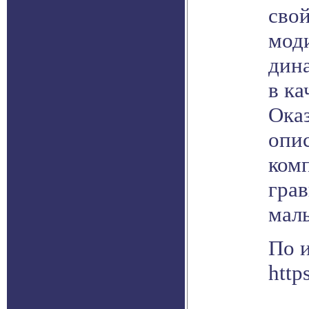
свой
мод
дин
в ка
Оказ
опис
комп
грав
мал
По 
http