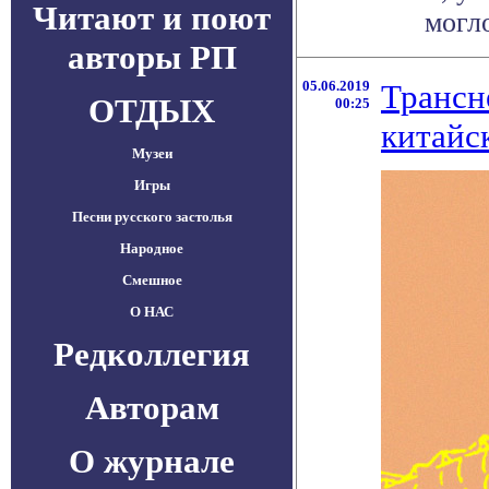
Читают и поют
могло
авторы РП
05.06.2019
Трансн
ОТДЫХ
00:25
китайс
Музеи
Игры
Песни русского застолья
Народное
Смешное
О НАС
Редколлегия
Авторам
О журнале