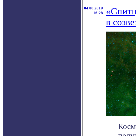
04.06.2019
«Спитц
16:28
в созв
Косм
полу