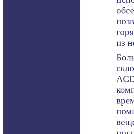
обс
поз
горя
из н
Бол
скл
ΛCD
ком
врем
пом
вещ
пос