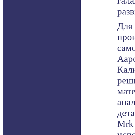
гал
разв
Для
про
само
Ааро
Кал
реш
мате
ана
дета
Mrk
исп