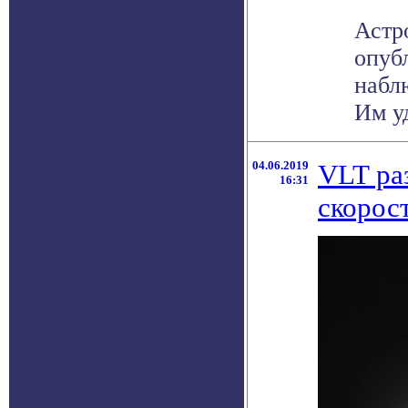
Астр
опуб
набл
Им уд
04.06.2019
VLT ра
16:31
скорос