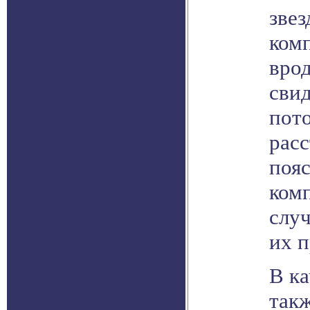
звез
ком
вро
свид
пот
рас
пояс
ком
случ
их 
В ка
так