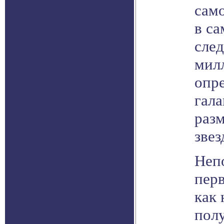
само
в са
сле
мил
опр
гала
разм
звез
Непо
перв
как 
пол