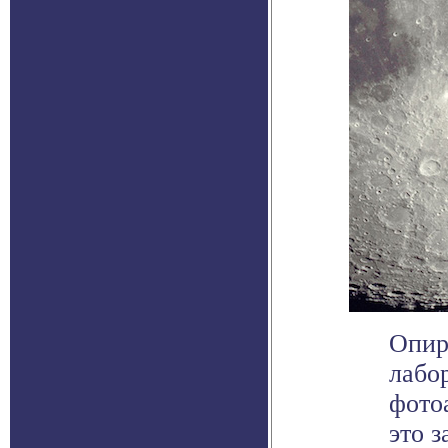
Опир
лабо
фото
это з