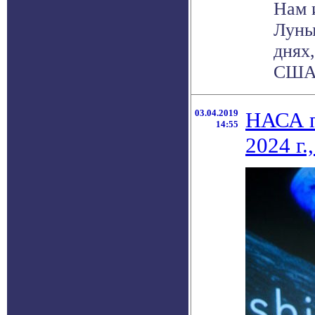
Нам 
Луны
днях
США, 
03.04.2019
НАСА п
14:55
2024 г.