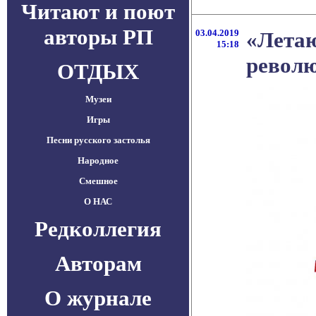
Читают и поют
авторы РП
03.04.2019
«Лета
15:18
револю
ОТДЫХ
Музеи
Игры
Песни русского застолья
Народное
Смешное
О НАС
Редколлегия
Авторам
О журнале