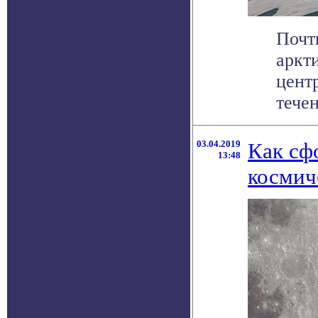
Почт
аркти
цент
течен
03.04.2019
Как сф
13:48
космич