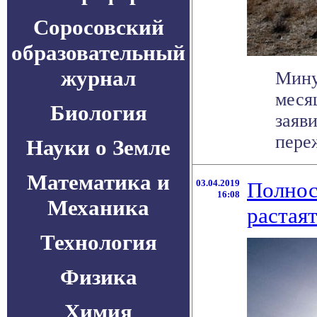
Соросовский
образовательный
журнал
Мину
меся
Биология
заяв
переж
Науки о Земле
Математика и
03.04.2019
Полнос
16:08
Механика
растая
Технология
Физика
Химия