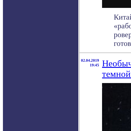
Кита
«раб
рове
готов
02.04.2019
Необыч
19:45
темной