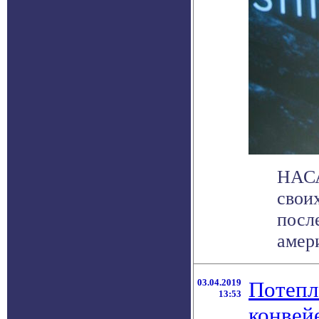
НАСА
своих
посл
амери
03.04.2019
Потепл
13:53
конвей