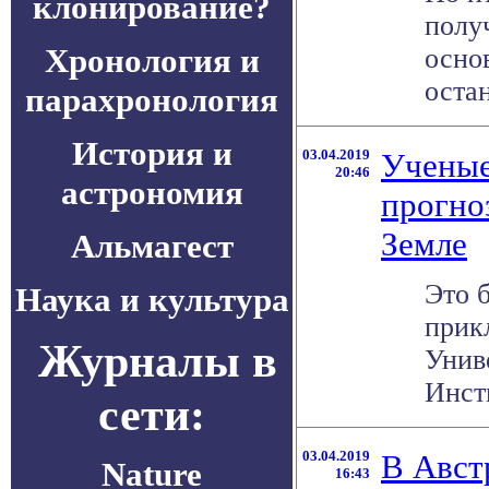
клонирование?
полу
Хронология и
осно
остан
парахронология
История и
03.04.2019
Ученые
20:46
астрономия
прогно
Земле
Альмагест
Это 
Наука и культура
прик
Журналы в
Унив
Инст
сети:
03.04.2019
В Авст
Nature
16:43