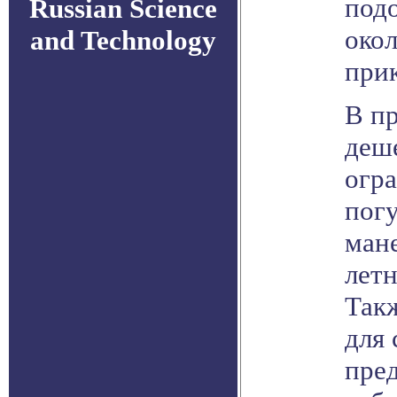
под
Russian Science
окол
and Technology
при
В п
деше
огра
погу
мане
летн
Такж
для 
пред