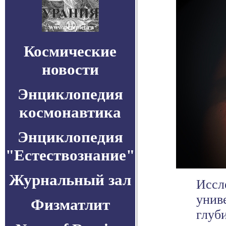
Космические
новости
Энциклопедия
космонавтика
Энциклопедия
"Естествознание"
Журнальный зал
Иссл
унив
Физматлит
глуб