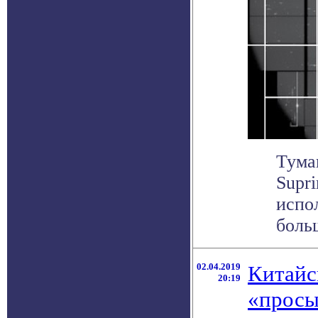
Тума
Supr
испо
больш
02.04.2019
Китайс
20:19
«просы