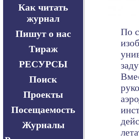
Как читать
журнал
По 
Пишут о нас
изоб
Тираж
уни
РЕСУРСЫ
зад
Вмес
Поиск
рук
Проекты
аэр
Посещаемость
инс
дей
Журналы
лета