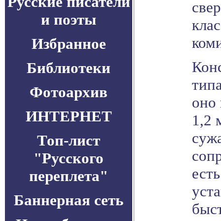
Русские писатели
свер
и поэты
клас
коми
Избранное
Кон
Библиотеки
тип
Фотоархив
оно 
ИНТЕРНЕТ
1,2 
суж
Топ-лист
сопр
"Русского
есть
переплета"
уст
Баннерная сеть
быст