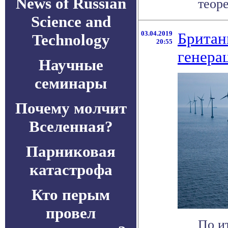
News of Russian
теоре
Science and
03.04.2019
Британ
Technology
20:55
генера
Научные
семинары
Почему молчит
Вселенная?
Парниковая
катастрофа
Кто перым
провел
По и