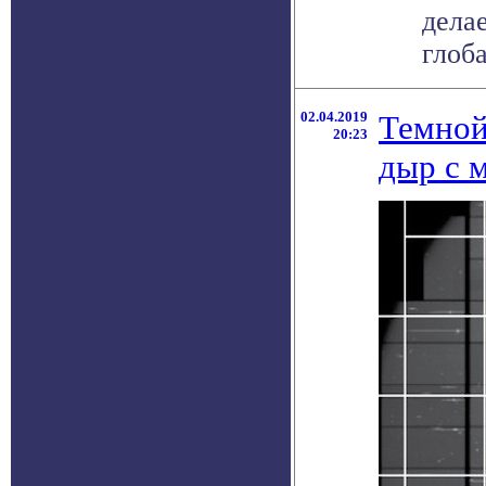
дела
глоба
02.04.2019
Темной
20:23
дыр с 