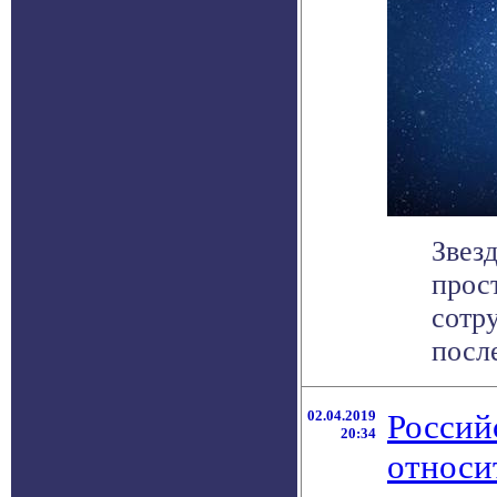
Звез
прос
сотр
после
02.04.2019
Россий
20:34
относи