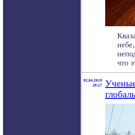
Кваз
небе
непо
что э
02.04.2019
Ученые
20:27
глобал