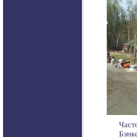
Част
Бэнкс