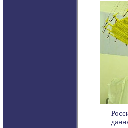
Росс
данн