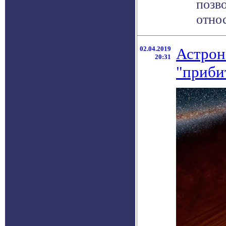
позв
относ
02.04.2019
Астрон
20:31
"приби