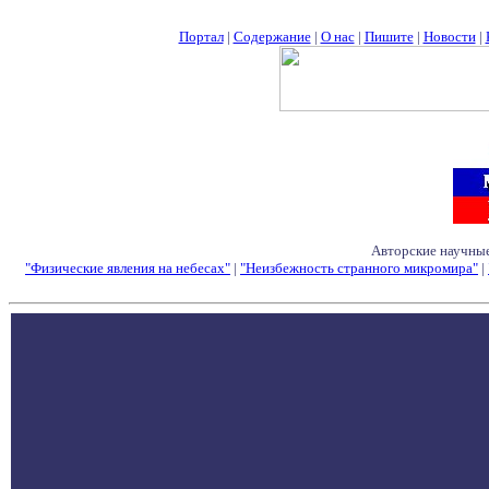
Портал
|
Содержание
|
О нас
|
Пишите
|
Новости
|
Авторские научные
"Физические явления на небесах"
|
"Неизбежность странного микромира"
|
Семинары - Конфе