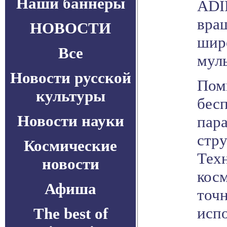
Наши баннеры
ADI
вращ
НОВОСТИ
шир
Все
мул
Новости русской
Пом
культуры
бес
Новости науки
пар
стру
Космические
Тех
новости
косм
Афиша
точн
испо
The best of