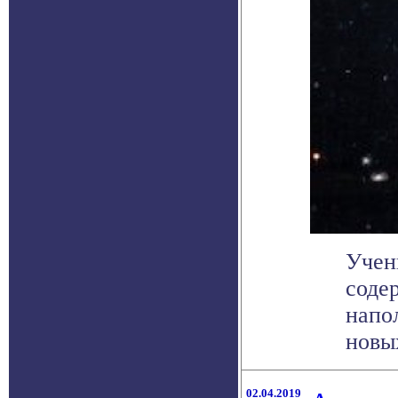
Учен
соде
напо
новых
02.04.2019