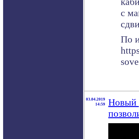
каби
с м
сдв
По 
http
sove
03.04.2019
Новый 
14:59
позвол