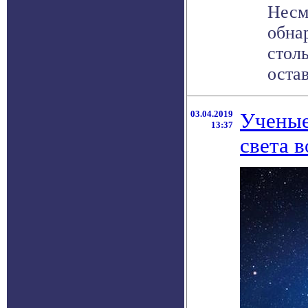
Несм
обна
стол
остав
03.04.2019
Ученые
13:37
света 