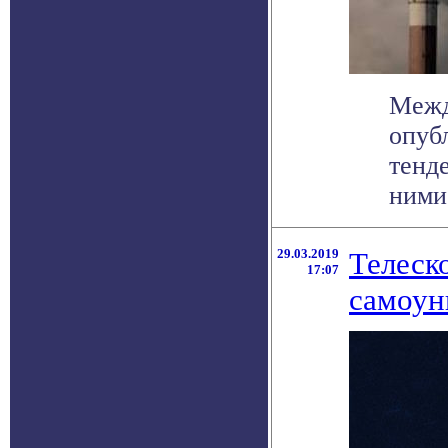
Межд
опуб
тенд
ними 
29.03.2019
Телеск
17:07
самоун