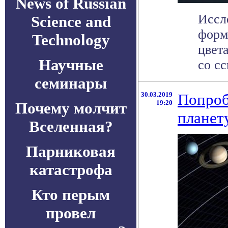
News of Russian
Иссл
Science and
форм
Technology
цвета
Научные
со сс
семинары
30.03.2019
Попроб
19:20
Почему молчит
планет
Вселенная?
Парниковая
катастрофа
Кто перым
провел