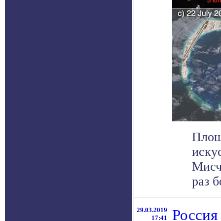
Площ
иску
Мисч
раз б
29.03.2019
Россия
17:41