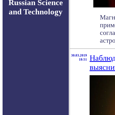
Russian Science
and Technology
Магн
прим
согл
астро
30.03.2019
Наблюд
18:51
выясни