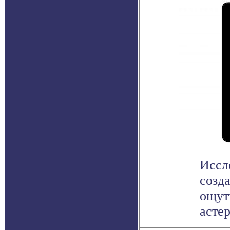
Иссл
созд
ощут
астер