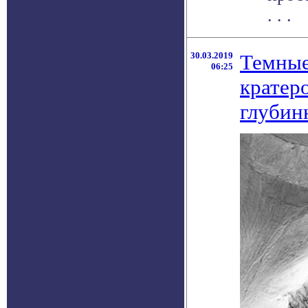
. . .
30.03.2019
Темные
06:25
кратер
глубин