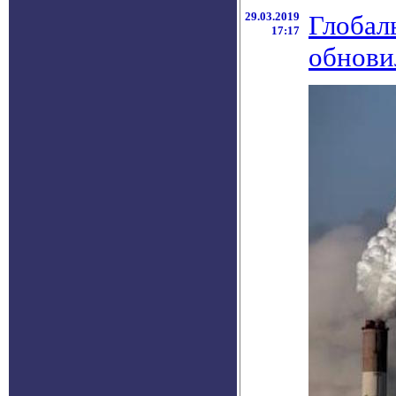
29.03.2019
Глобал
17:17
обнови