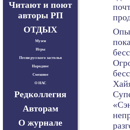
Читают и поют
почт
авторы РП
прод
ОТДЫХ
Опы
пок
Музеи
Игры
бесс
Песни русского застолья
Огро
Народное
бесс
Смешное
Хайя
О НАС
Редколлегия
Суп
«Сэн
Авторам
неп
О журнале
разг