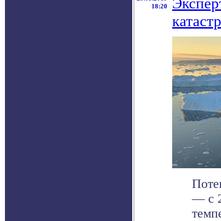
Экспер
18:20
катаст
Поте
— с 
темп