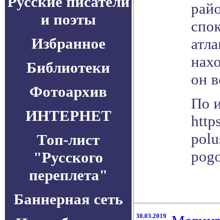
Русские писатели
рай
и поэты
спо
Избранное
атла
нахо
Библиотеки
он в
Фотоархив
По 
ИНТЕРНЕТ
http
polu
Топ-лист
pogo
"Русского
переплета"
Баннерная сеть
30.03.2019