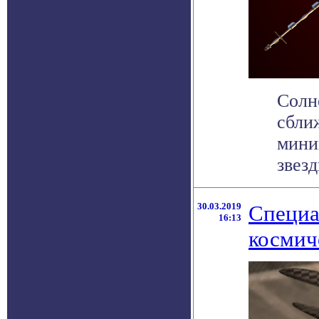
Солн
сбли
мини
звезд
30.03.2019
Специа
16:13
космич