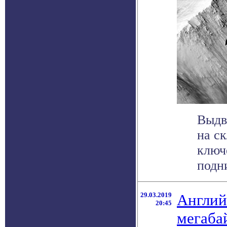
Выдв
на с
ключ
подн
29.03.2019
Англий
20:45
мегаба