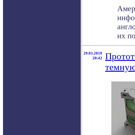
Амер
инфо
англ
их по
29.03.2019
Прото
20:42
темную