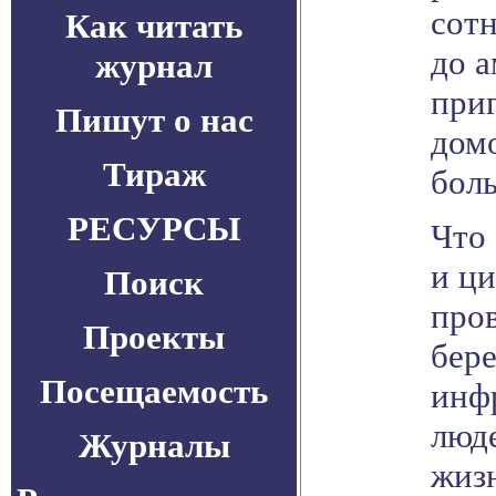
сот
Как читать
до а
журнал
приг
Пишут о нас
дом
Тираж
боль
РЕСУРСЫ
Что
и ц
Поиск
про
Проекты
бер
Посещаемость
инф
люд
Журналы
жизн