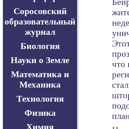
Бей
Соросовский
жите
образовательный
неде
журнал
уни
Это
Биология
про
Науки о Земле
что
Математика и
реги
Механика
стал
штор
Технология
подо
Физика
план
Химия