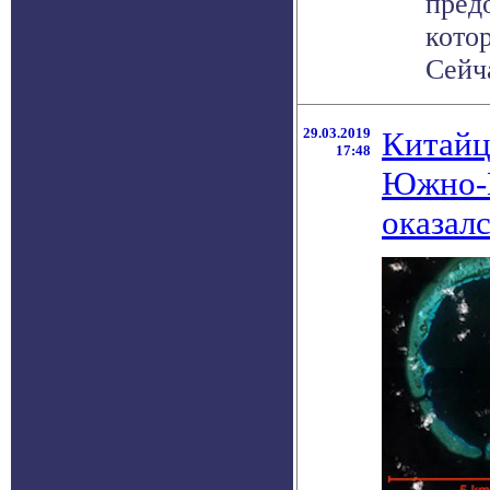
пред
кото
Сейча
29.03.2019
Китайц
17:48
Южно-К
оказал