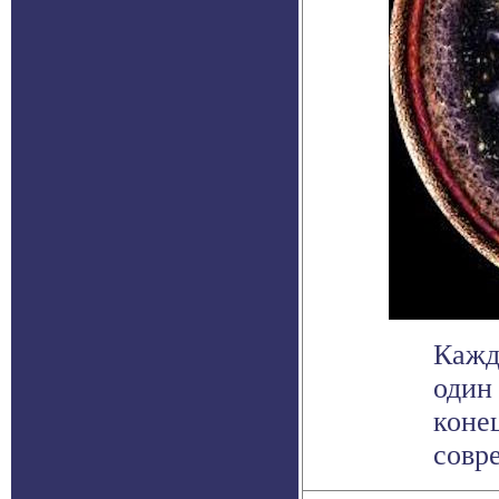
Кажд
один
коне
совр