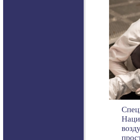
Спец
Наци
возд
прос