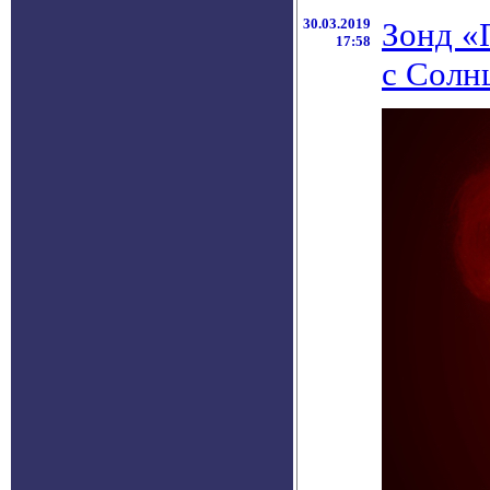
30.03.2019
Зонд «
17:58
с Солн