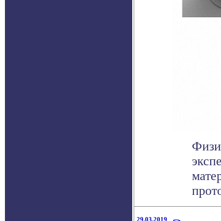
Физи
эксп
мате
прото
29.03.2019