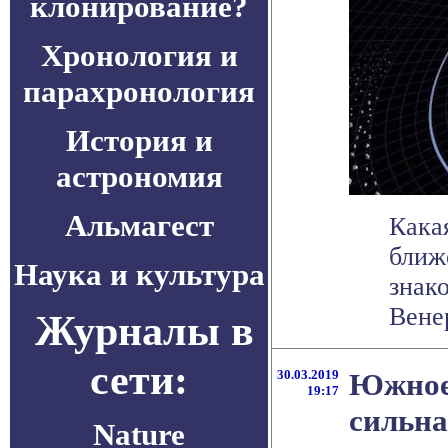
клонирование?
Хронология и
парахронология
История и
астрономия
Альмагест
Кака
ближ
Наука и культура
знак
Венер
Журналы в
сети:
30.03.2019
Южное
19:17
сильна
Nature