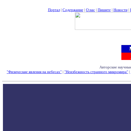
Портал
|
Содержание
|
О нас
|
Пишите
|
Новости
|
Авторские научные
"Физические явления на небесах"
|
"Неизбежность странного микромира"
|
Семинары - Конфе