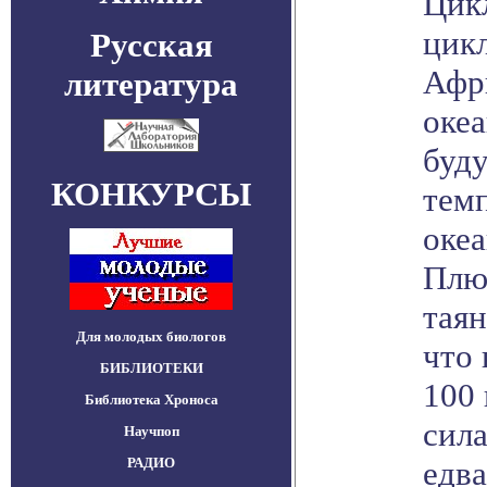
Цикл
цик
Русская
Афр
литература
океа
буд
КОНКУРСЫ
темп
океа
Плю
тая
Для молодых биологов
что 
БИБЛИОТЕКИ
100 
Библиотека Хроноса
сил
Научпоп
РАДИО
едва