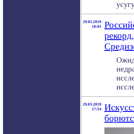
усугу
29.03.2019
Россий
18:05
рекорд
Средиз
Ожид
недра
иссл
иссле
29.03.2019
Искусс
17:54
борютс