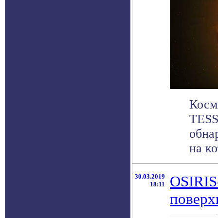
Косм
TESS 
обна
на ко
30.03.2019
OSIRIS
18:11
поверх