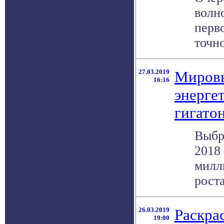
волн
перв
точно
27.03.2019
Мировы
16:16
энерге
гигато
Выбр
2018 
милл
роста
26.03.2019
Раскра
19:00