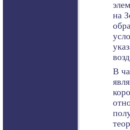
элем
на 
обр
усло
указ
возд
В ча
явл
кор
отн
полу
теор