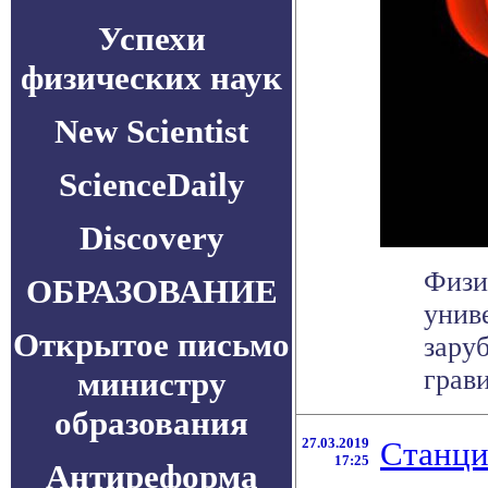
Успехи
физических наук
New Scientist
ScienceDaily
Discovery
Физи
ОБРАЗОВАНИЕ
унив
Открытое письмо
зару
грави
министру
образования
27.03.2019
Станци
17:25
Антиреформа