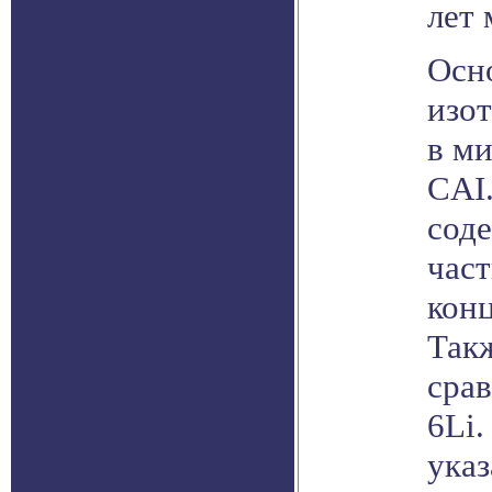
лет
Осн
изот
в м
CAI
соде
час
кон
Такж
сра
6Li.
ука