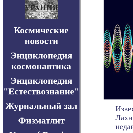
Космические
новости
Энциклопедия
космонавтика
Энциклопедия
"Естествознание"
Журнальный зал
Изве
Лахн
Физматлит
неда