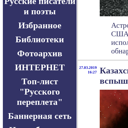
Русские писатели
и поэты
Избранное
Астр
США,
Библиотеки
испо
обнар
Фотоархив
ИНТЕРНЕТ
27.03.2019
Казахс
16:27
вспыш
Топ-лист
"Русского
переплета"
Баннерная сеть