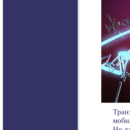
Тран
моби
Но д