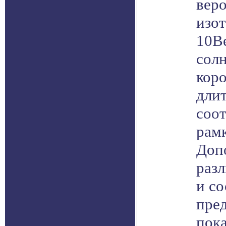
вер
изо
10B
сол
кор
дли
соо
рам
Доп
раз
и со
пре
пока