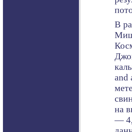
пот
В р
Миш
Кос
Джо
кал
and 
мет
сви
на 
— 4,
дан