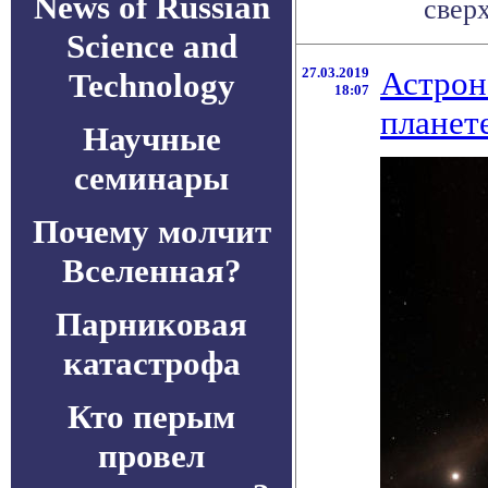
News of Russian
сверх
Science and
27.03.2019
Астрон
Technology
18:07
планете
Научные
семинары
Почему молчит
Вселенная?
Парниковая
катастрофа
Кто перым
провел