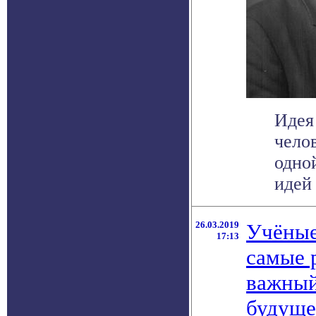
Идея
челов
одно
идей 
26.03.2019
Учёные
17:13
самые 
важный
будуще