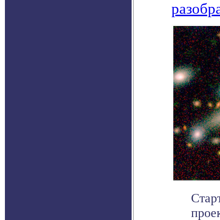
разобр
Стар
прое