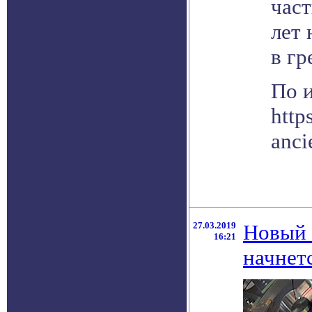
част
лет 
в гр
По 
http
anci
27.03.2019
Новый 
16:21
начнетс