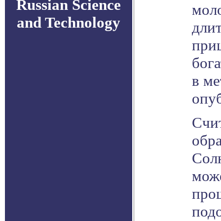
Russian Science
мол
and Technology
дли
при
бог
в ме
опуб
Счи
обра
Сол
мож
про
под