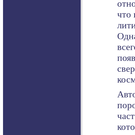
отно
что
лити
Одна
всег
появ
све
кос
Авт
пор
част
кото