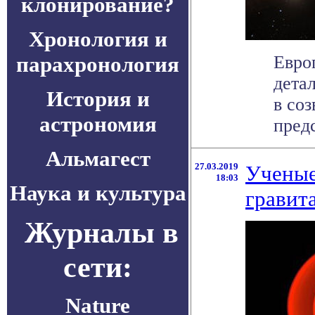
клонирование?
Хронология и
парахронология
Евро
дета
История и
в со
астрономия
предс
Альмагест
27.03.2019
Ученые
18:03
Наука и культура
гравит
Журналы в
сети:
Nature