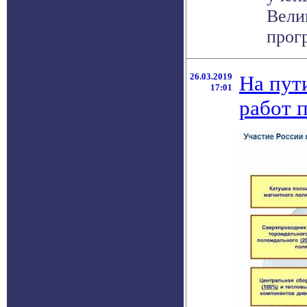
Вели
прог
26.03.2019
На пут
17:01
работ 