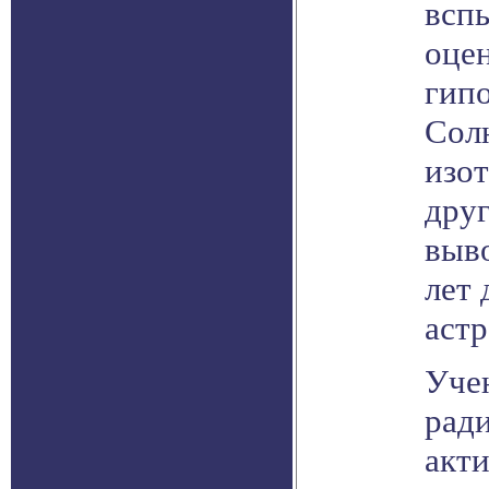
всп
оце
гип
Сол
изот
друг
выво
лет 
аст
Уче
рад
акт