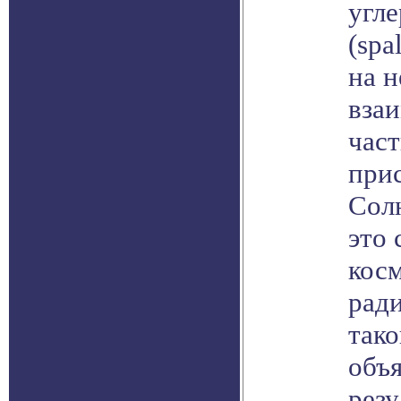
угле
(spa
на н
вза
час
прис
Солн
это
кос
ради
так
объя
резу