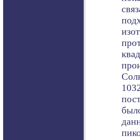
связ
под
изот
прот
ква
про
Сол
1032
пос
было
данн
пик