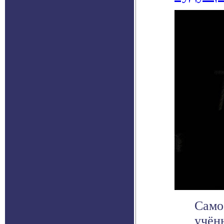
Само
учён