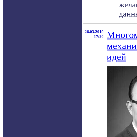
жела
данны
26.03.2019
Многом
17:20
механи
идей