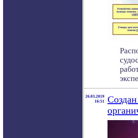
Расп
судо
рабо
экспе
26.03.2019
Создан
16:51
органи