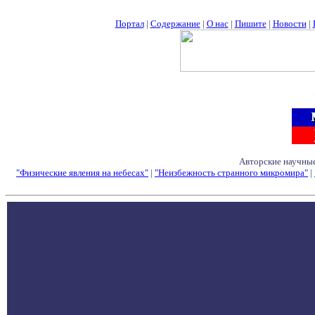
Портал
|
Содержание
|
О нас
|
Пишите
|
Новости
|
Авторские научные
"Физические явления на небесах"
|
"Неизбежность странного микромира"
|
Семинары - Конфе