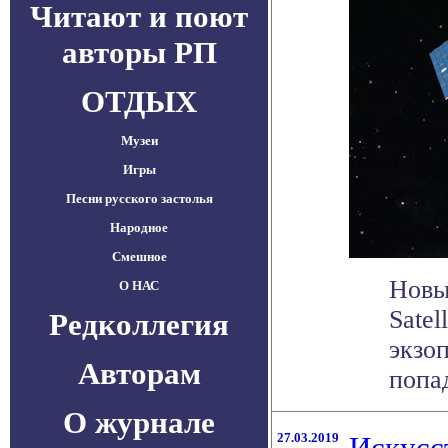
Читают и поют
авторы РП
ОТДЫХ
Музеи
Игры
Песни русского застолья
Народное
Смешное
Новы
О НАС
Satel
Редколлегия
экзоп
Авторам
попа
О журнале
27.03.2019
Искусс