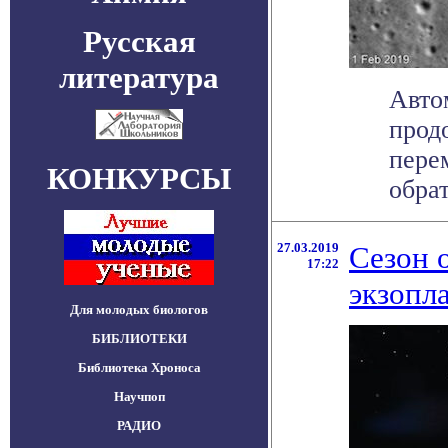
Русская
литература
Авто
прод
пере
КОНКУРСЫ
обрат
27.03.2019
Сезон 
17:22
экзопл
Для молодых биологов
БИБЛИОТЕКИ
Библиотека Хроноса
Научпоп
РАДИО