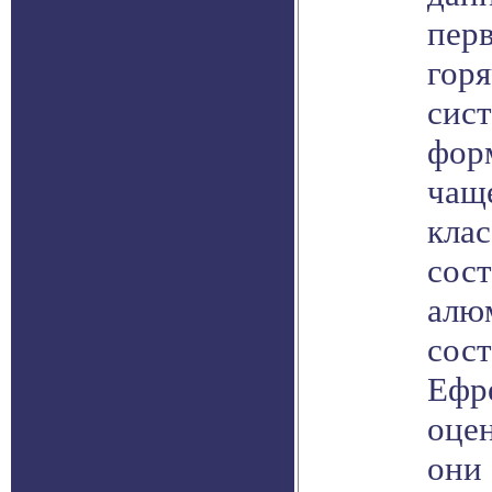
пер
гор
сист
форм
чаще
клас
сост
алю
сос
Ефре
оце
они