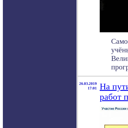
Само
учён
Вели
прог
26.03.2019
На пут
17:01
работ 