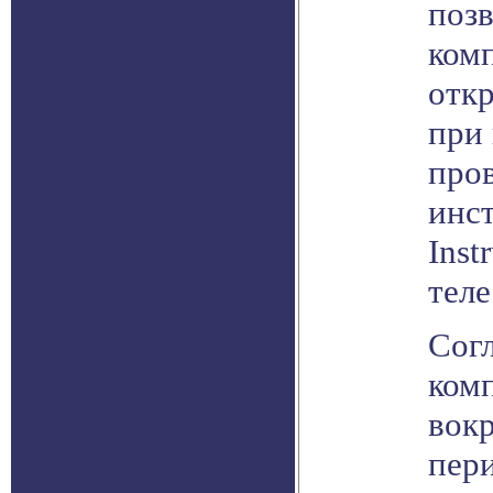
поз
комп
отк
при
про
инст
Inst
теле
Сог
ком
вокр
пери