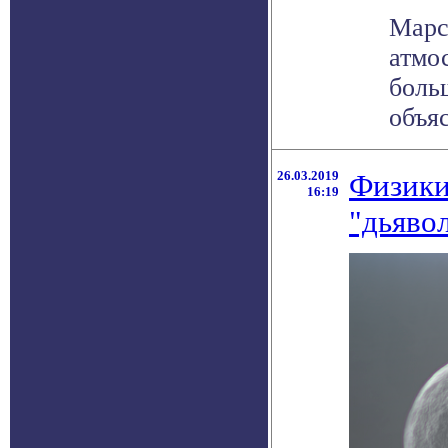
Марс
атмо
боль
объяс
26.03.2019
Физики
16:19
"дьяво