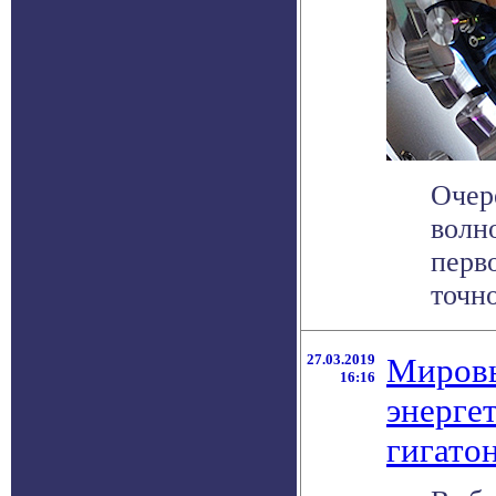
Очер
волн
перв
точно
27.03.2019
Мировы
16:16
энерге
гигато