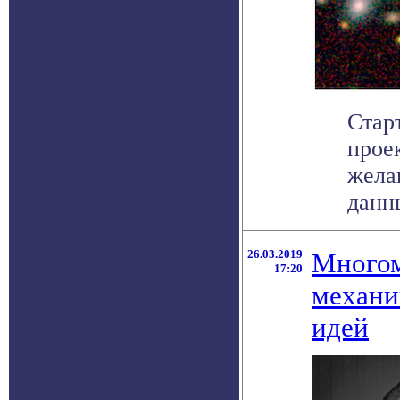
Стар
прое
жела
данны
26.03.2019
Многом
17:20
механи
идей