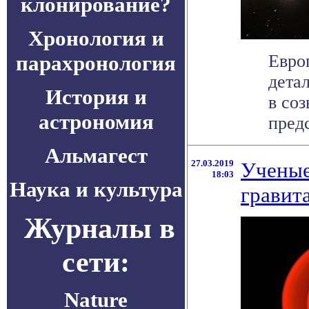
клонирование?
Хронология и
парахронология
Евро
дета
История и
в со
астрономия
предс
Альмагест
27.03.2019
Ученые
18:03
Наука и культура
гравит
Журналы в
сети:
Nature