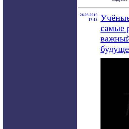
26.03.2019
Учёные
17:13
самые 
важный
будуще