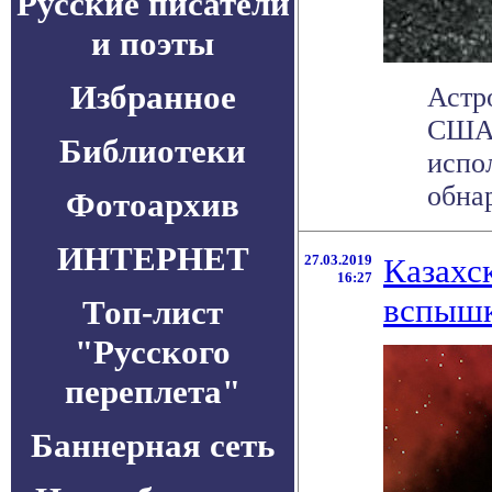
Русские писатели
и поэты
Избранное
Астр
США,
Библиотеки
испо
обнар
Фотоархив
ИНТЕРНЕТ
27.03.2019
Казахс
16:27
вспышк
Топ-лист
"Русского
переплета"
Баннерная сеть