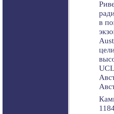
Рив
рад
в по
экзо
Aust
цел
выс
UCL
Авс
Авс
Кам
118