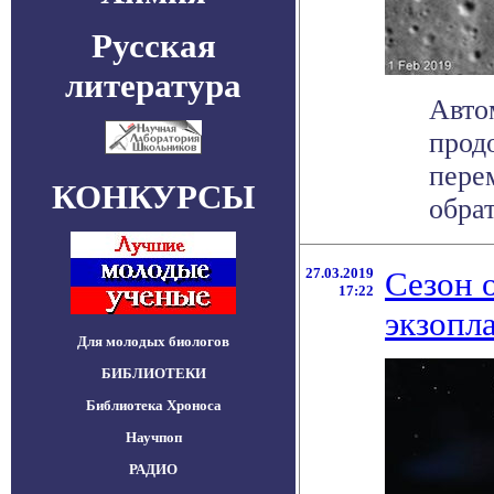
Русская
литература
Авто
прод
пере
КОНКУРСЫ
обрат
27.03.2019
Сезон 
17:22
экзопл
Для молодых биологов
БИБЛИОТЕКИ
Библиотека Хроноса
Научпоп
РАДИО