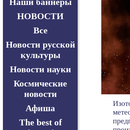
Наши баннеры
НОВОСТИ
Все
Новости русской
культуры
Новости науки
Космические
новости
Изот
Афиша
мете
пред
The best of
прои