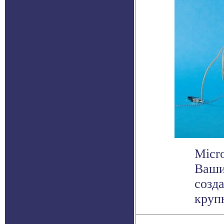
Micr
Ваши
созд
круп