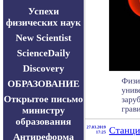
Успехи
физических наук
New Scientist
ScienceDaily
Discovery
Физи
ОБРАЗОВАНИЕ
унив
Открытое письмо
зару
грави
министру
образования
27.03.2019
Станци
17:25
Антиреформа