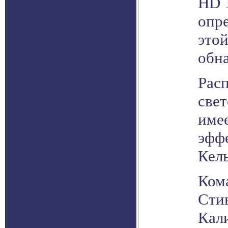
HD 1
опр
это
обн
Расп
свет
имее
эфф
Кель
Ком
Стив
Кал