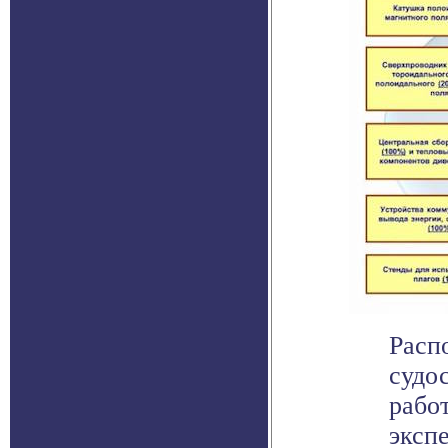
Расп
судо
рабо
экспе