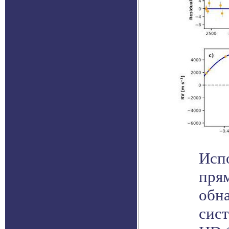
Исп
пря
обн
сист