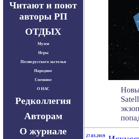
Читают и поют
авторы РП
ОТДЫХ
Музеи
Игры
Песни русского застолья
Народное
Смешное
Новы
О НАС
Satel
Редколлегия
экзоп
Авторам
попа
О журнале
27.03.2019
Искусс