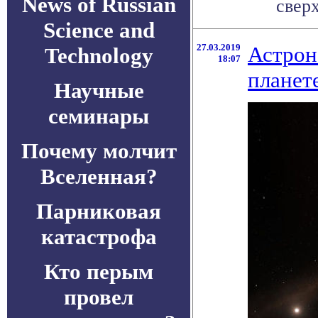
News of Russian
сверх
Science and
27.03.2019
Астрон
Technology
18:07
планете
Научные
семинары
Почему молчит
Вселенная?
Парниковая
катастрофа
Кто перым
провел