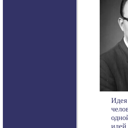
Идея
челов
одно
идей 