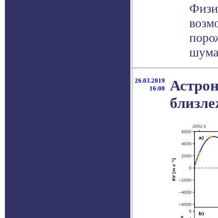
Физи
возм
поро
шума 
26.03.2019
Астрон
16:08
близле