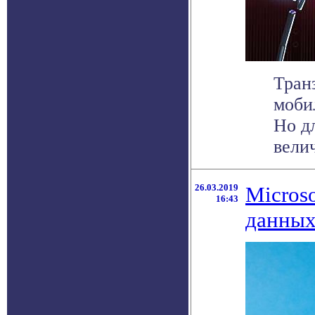
Тран
моби
Но д
велич
26.03.2019
Micros
16:43
данных