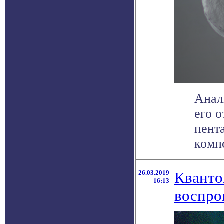
Анал
его 
пент
компо
26.03.2019
Кванто
16:13
воспро