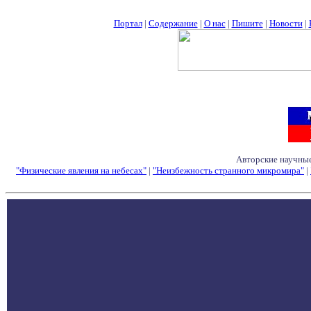
Портал
|
Содержание
|
О нас
|
Пишите
|
Новости
|
Авторские научные
"Физические явления на небесах"
|
"Неизбежность странного микромира"
|
Семинары - Конфе