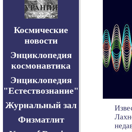
Космические
новости
Энциклопедия
космонавтика
Энциклопедия
"Естествознание"
Журнальный зал
Изве
Лахн
Физматлит
неда