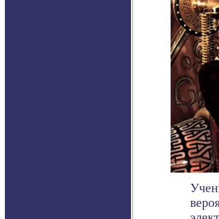
Учен
веро
элек