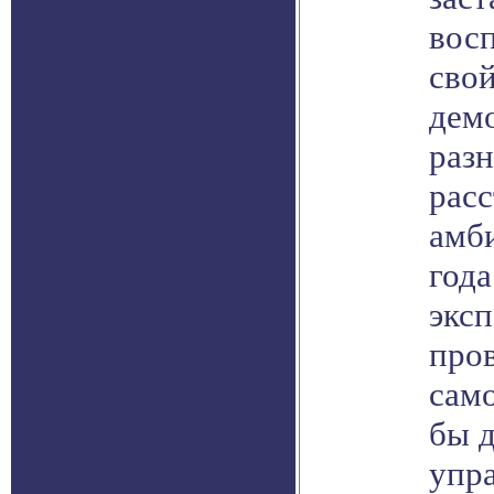
вос
свой
демо
раз
расс
амб
год
эксп
пров
само
бы 
упр