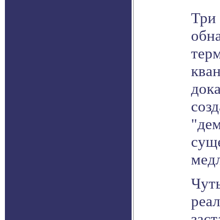
Три 
обна
тер
ква
дока
созд
"дем
сущ
мед
Чут
реал
заст