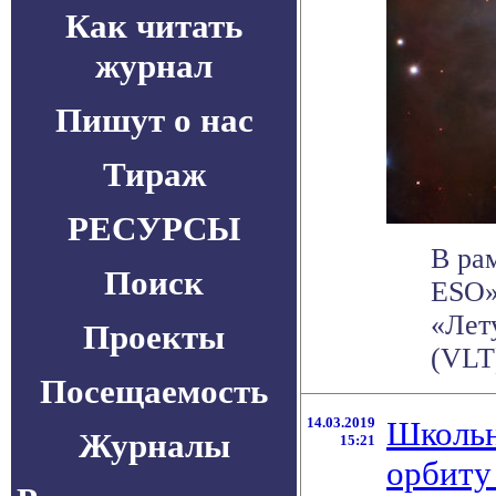
Как читать
журнал
Пишут о нас
Тираж
РЕСУРСЫ
В ра
Поиск
ESO»
«Лет
Проекты
(VLT
Посещаемость
14.03.2019
Школьн
Журналы
15:21
орбиту