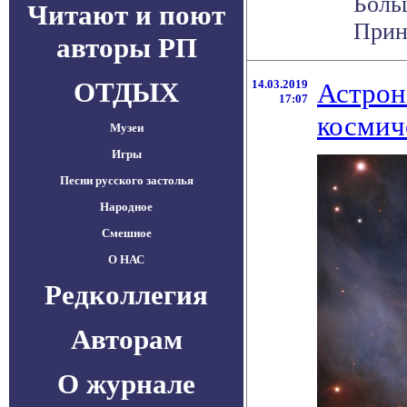
Боль
Читают и поют
Принс
авторы РП
ОТДЫХ
14.03.2019
Астрон
17:07
космич
Музеи
Игры
Песни русского застолья
Народное
Смешное
О НАС
Редколлегия
Авторам
О журнале