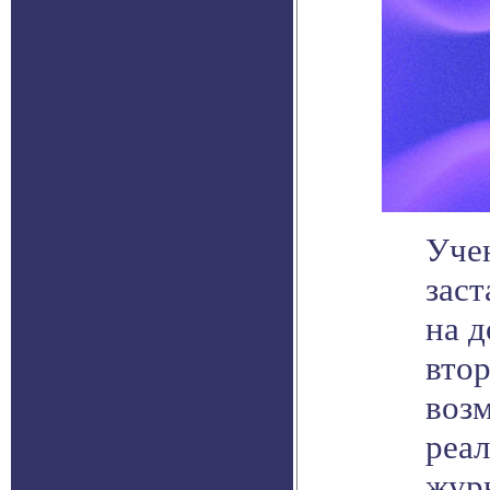
Уче
зас
на 
вто
возм
реа
журн