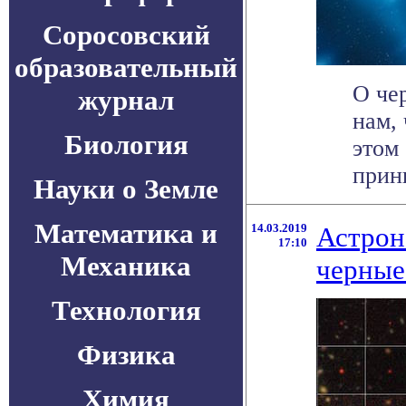
Соросовский
образовательный
О че
журнал
нам,
Биология
этом
принц
Науки о Земле
Математика и
14.03.2019
Астрон
17:10
Механика
черные
Технология
Физика
Химия