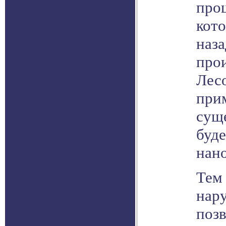
прош
кот
наза
прои
Лесо
прим
сущ
буде
нан
Тем 
нар
поз