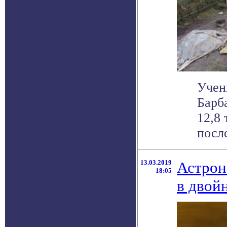
Учен
Барб
12,8
после
13.03.2019
Астрон
18:05
в двой