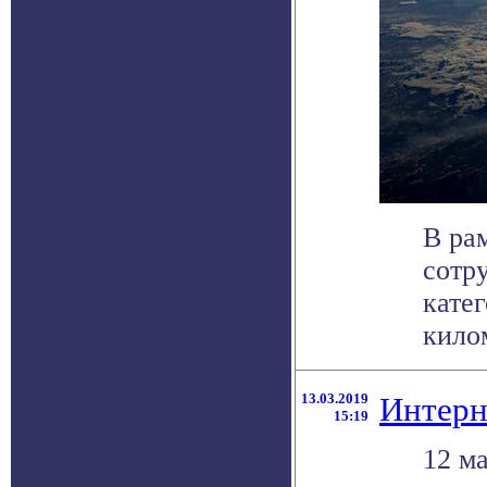
В ра
сотр
кате
килом
13.03.2019
Интерне
15:19
12 м