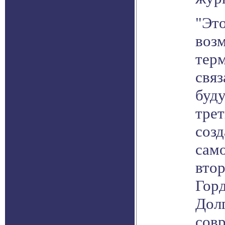
"Это
воз
тер
свя
буд
тре
созд
само
втор
Горд
Дол
сов