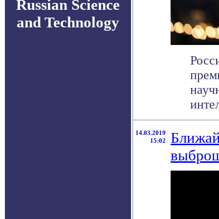
Russian Science
and Technology
Росс
прем
науч
интел
14.03.2019
Ближай
15:02
выброш