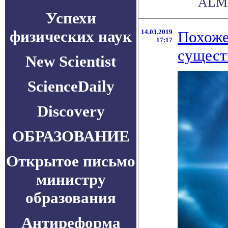
ALMA
Успехи
физических наук
14.03.2019
Похоже
17:17
сущест
New Scientist
ScienceDaily
Discovery
ОБРАЗОВАНИЕ
Открытое письмо
министру
образования
Антиреформа