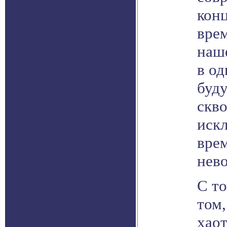
кон
врем
наш
в од
буд
скв
иск
врем
нев
С то
том,
хаот