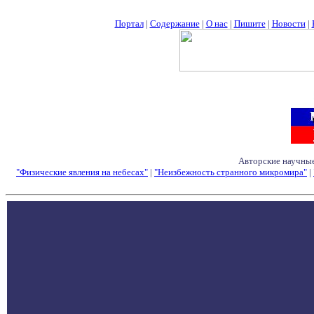
Портал
|
Содержание
|
О нас
|
Пишите
|
Новости
|
Авторские научные
"Физические явления на небесах"
|
"Неизбежность странного микромира"
|
Семинары - Конфе