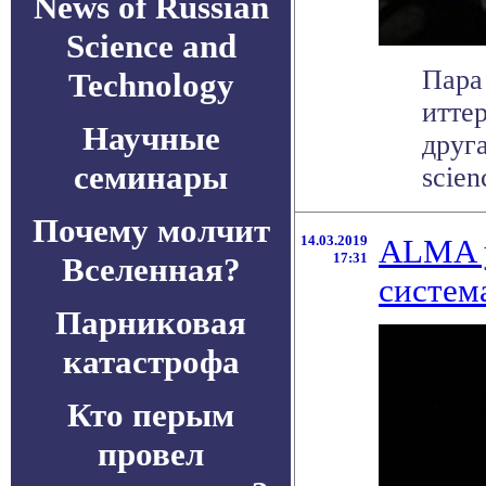
News of Russian
Science and
Пара
Technology
иттер
Научные
друг
семинары
scien
Почему молчит
14.03.2019
ALMA у
17:31
Вселенная?
систем
Парниковая
катастрофа
Кто перым
провел