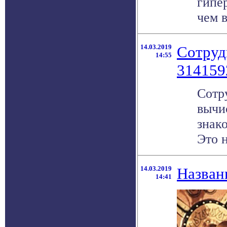
гипе
чем в
14.03.2019
Сотруд
14:55
314159
Сотр
вычи
знако
Это н
14.03.2019
Назван
14:41