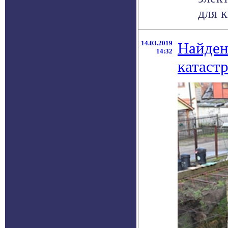
для к
14.03.2019
Найден
14:32
катаст