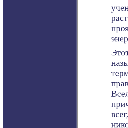
уче
раст
проя
эне
Это
наз
тер
пра
Всел
прич
всег
нико