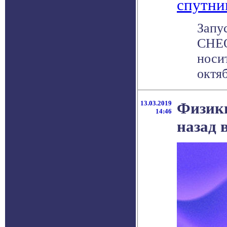
спутни
Запу
CHEO
носи
октяб
13.03.2019
Физики
14:46
назад 