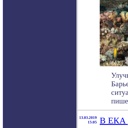
Улуч
Барь
ситуа
пишет
13.03.2019
В ЕКА 
15:05