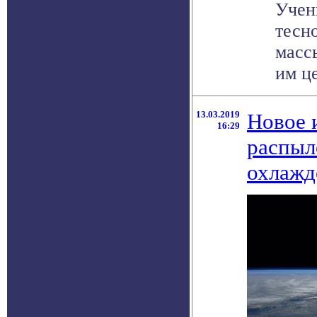
Учен
тесн
масс
им ц
13.03.2019
Новое 
16:29
распыл
охлажд