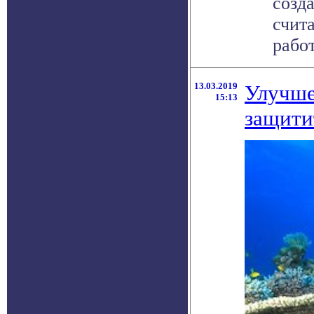
созд
счит
работ
13.03.2019
Улучше
15:13
защити