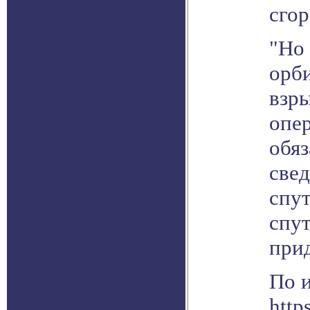
сгор
"Но 
орби
взр
опе
обяз
свед
спут
спу
прид
По 
http