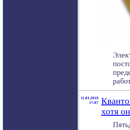
Элек
пост
пред
работ
11.03.2019
Кванто
17:07
хотя о
Пять