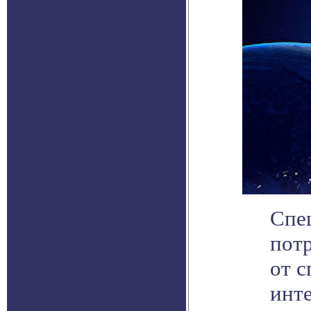
Спе
пот
от с
инт