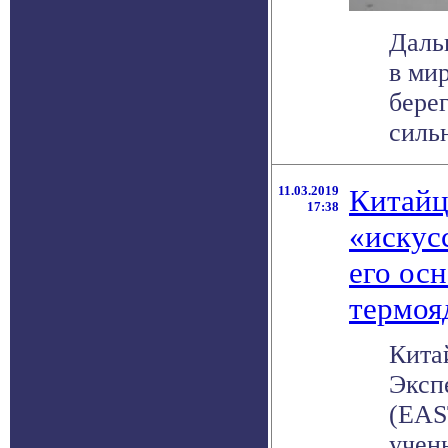
Даль
в мир
бере
сильн
11.03.2019
Китайц
17:38
«искус
его осн
термоя
Кита
Эксп
(EAS
учены