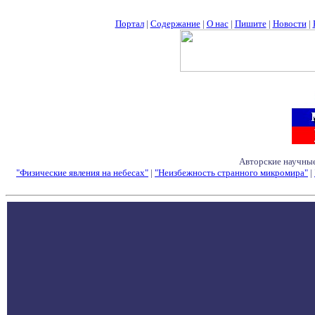
Портал
|
Содержание
|
О нас
|
Пишите
|
Новости
|
Авторские научные
"Физические явления на небесах"
|
"Неизбежность странного микромира"
|
Семинары - Конфе