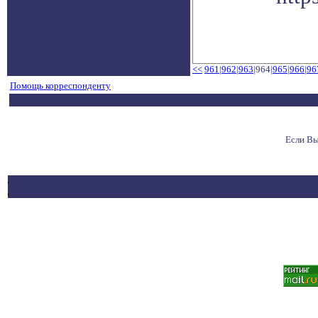
<<
961
|
962
|
963
|964|
965
|
966
|
96
Помощь корреспонденту
Если Вы