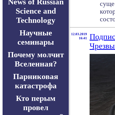
News of Russian
суще
Science and
кото
состо
Technology
Научные
12.03.2019
Подпис
16:41
семинары
Чрезвы
Почему молчит
Вселенная?
Парниковая
катастрофа
Кто перым
провел