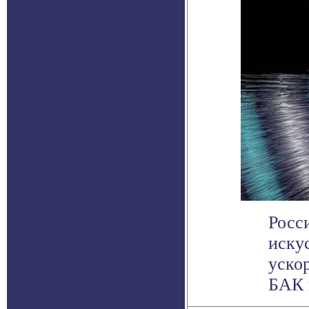
Росс
иску
уско
БАК и