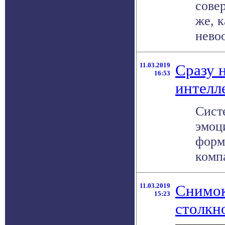
сове
же, 
нево
11.03.2019
Сразу 
16:53
интелл
Сист
эмоц
форм
компа
11.03.2019
Снимок
15:23
столкн