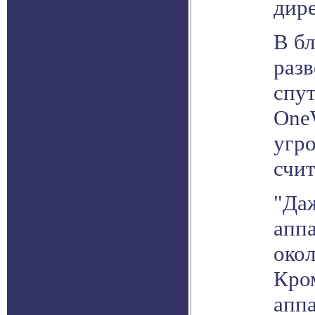
дир
В б
раз
спу
OneW
угро
счит
"Да
аппа
окол
Кро
аппа