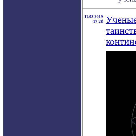
11.03.2019
Ученые
17:28
таинст
контин