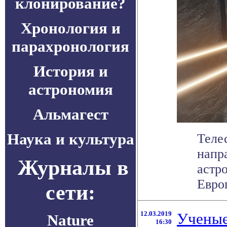
клонирование?
Хронология и
парахронология
История и
астрономия
Альмагест
Наука и культура
Теле
напр
Журналы в
астр
Европ
сети:
12.03.2019
Ученые
Nature
16:30