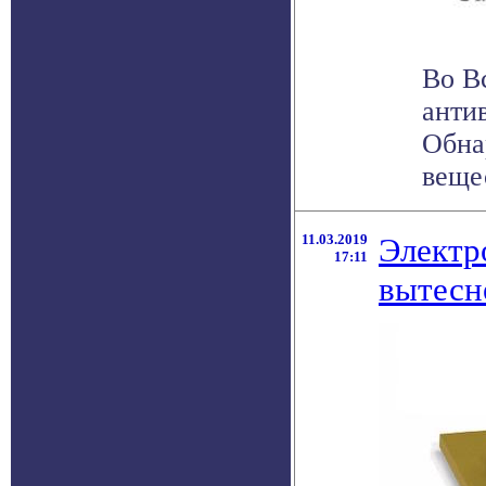
Во В
анти
Обна
вещес
11.03.2019
Электр
17:11
вытесн