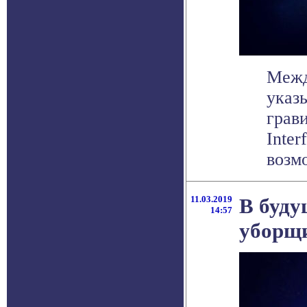
Межд
указ
грав
Inter
возмо
11.03.2019
В буду
14:57
уборщи