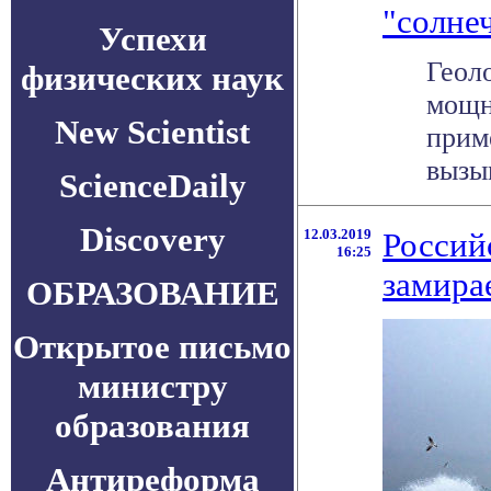
"солне
Успехи
Геол
физических наук
мощн
New Scientist
прим
вызыв
ScienceDaily
Discovery
12.03.2019
Россий
16:25
замира
ОБРАЗОВАНИЕ
Открытое письмо
министру
образования
Антиреформа