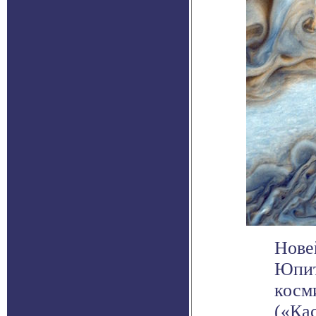
Нове
Юпит
косм
(«Кас