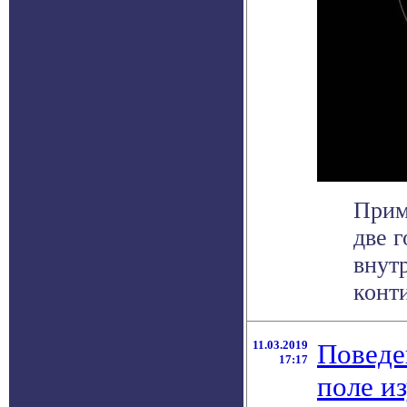
Прим
две 
внут
конти
11.03.2019
Поведе
17:17
поле и