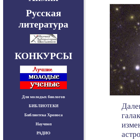
Русская
литература
КОНКУРСЫ
Для молодых биологов
Дале
БИБЛИОТЕКИ
галак
Библиотека Хроноса
изме
Научпоп
астро
РАДИО