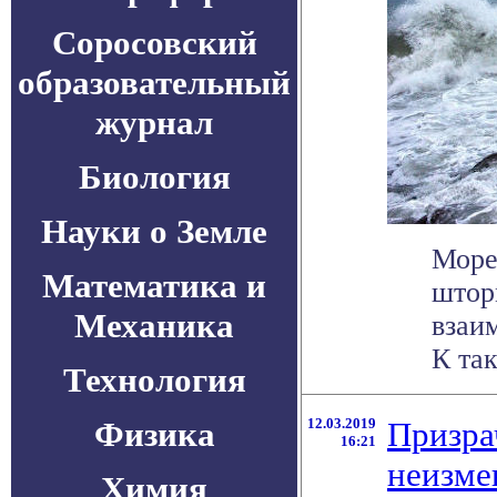
Соросовский
образовательный
журнал
Биология
Науки о Земле
Море
Математика и
штор
Механика
взаи
К та
Технология
Физика
12.03.2019
Призра
16:21
неизме
Химия