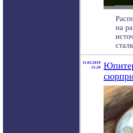
Расп
на р
исто
сталк
11.03.2019
Юпитер
15:20
сюрпр