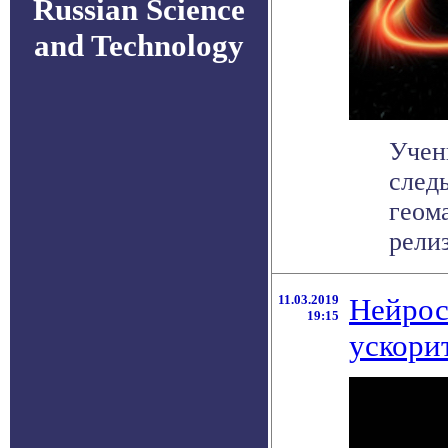
Russian Science
and Technology
Учен
след
геом
релиз
11.03.2019
Нейрос
19:15
ускори