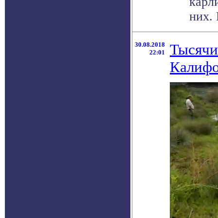
карл
них. 
30.08.2018
Тысячи
22:01
Калифо