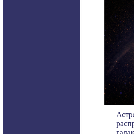
Астр
расп
гала