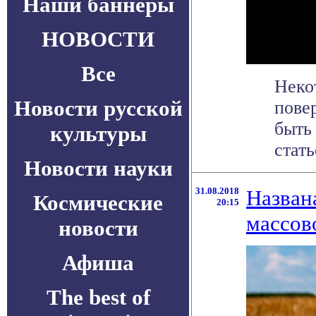
Наши баннеры
НОВОСТИ
Все
Неко
Новости русской
пове
быть
культуры
стать
Новости науки
31.08.2018
Назван
Космические
20:15
массов
новости
Афиша
The best of