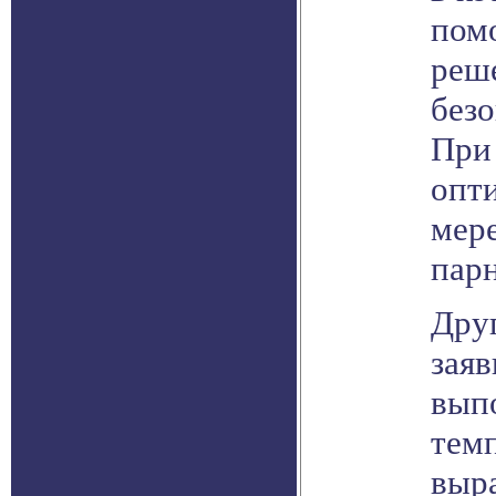
пом
реше
без
При
опти
мер
пар
Друг
заяв
вып
темп
выра