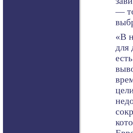
зави
— то
выб
«В 
для 
ест
выво
врем
цели
нед
сок
кото
Евро