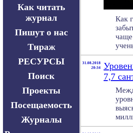
Как читать
журнал
Как 
забы
Пишут о нас
чаще
учены
Тираж
РЕСУРСЫ
31.08.2018
Уровен
20:34
Поиск
7,7 са
Проекты
Межд
уров
Посещаемость
выясн
милли
Журналы