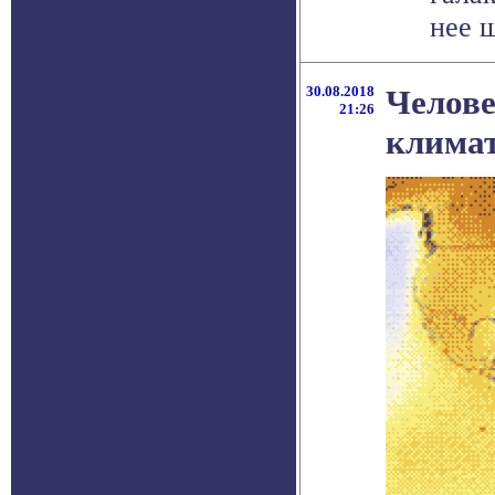
нее ш
30.08.2018
Челове
21:26
климат