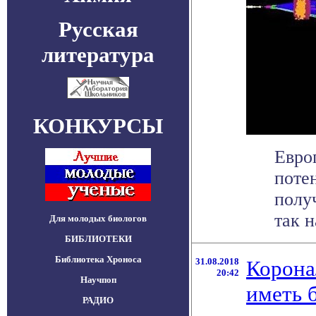
Русская
литература
КОНКУРСЫ
Евро
поте
полу
так н
Для молодых биологов
БИБЛИОТЕКИ
Библиотека Хроноса
31.08.2018
Корона
20:42
Научпоп
иметь 
РАДИО