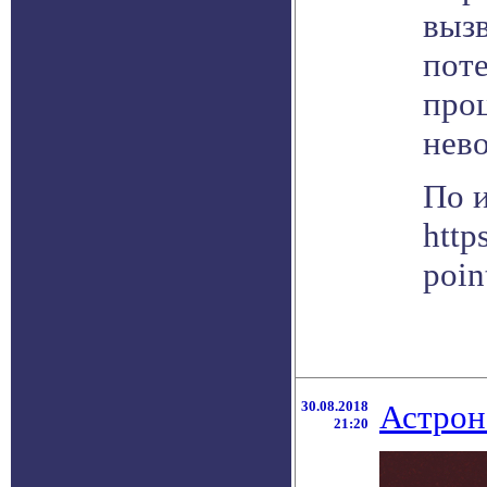
выз
поте
проц
нев
По 
http
poin
30.08.2018
Астрон
21:20