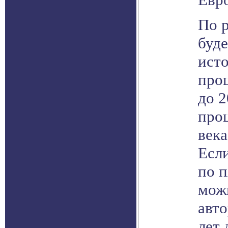
По р
буд
исто
проц
до 2
про
века
Если
по п
можн
авто
лет