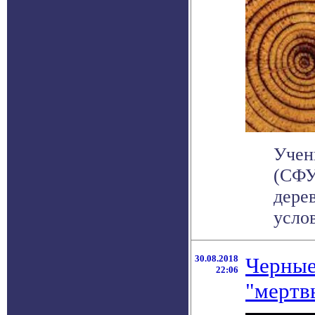
Учен
(СФУ
дере
услов
30.08.2018
Черные
22:06
"мертв