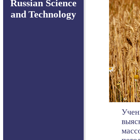
Russian Science
and Technology
Учен
выяс
масс