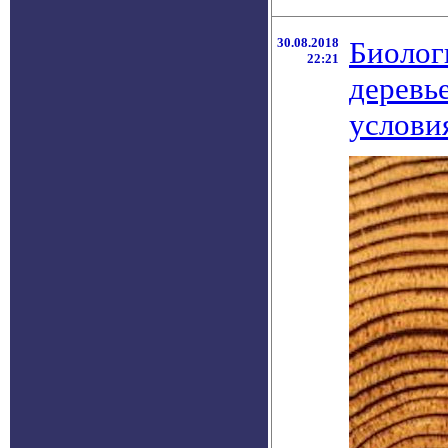
30.08.2018
Биолог
22:21
деревь
услови