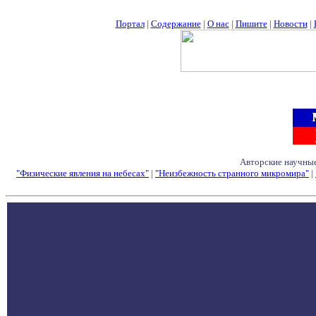
Портал
|
Содержание
|
О нас
|
Пишите
|
Новости
|
Авторские научные
"Физические явления на небесах"
|
"Неизбежность странного микромира"
|
Семинары - Конфе