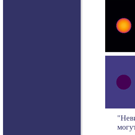
"Нев
могу