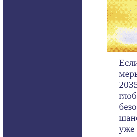
Если
меры
2035
гло
без
шанс
уже 