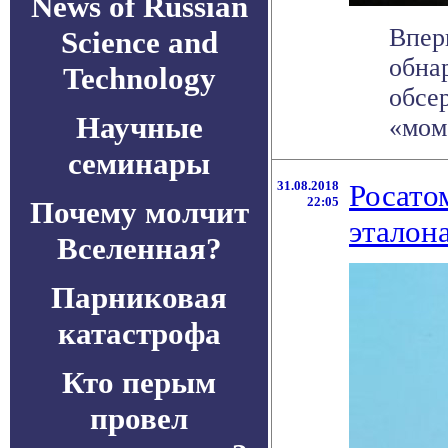
News of Russian
Впер
Science and
обна
Technology
обсе
Научные
«мом
семинары
31.08.2018
Росато
22:05
Почему молчит
эталон
Вселенная?
Парниковая
катастрофа
Кто перым
провел