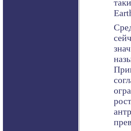
так
Eart
Сре
сей
знач
наз
При
согл
огр
рос
антр
прев