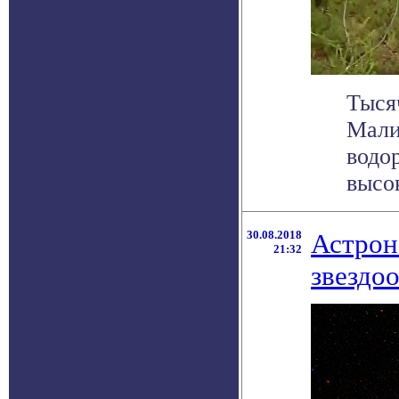
Тыся
Мали
водо
высок
30.08.2018
Астрон
21:32
звездо