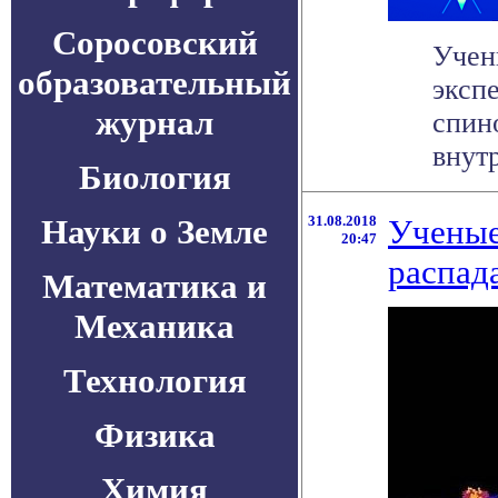
Соросовский
Учен
образовательный
эксп
журнал
спин
внутр
Биология
Науки о Земле
31.08.2018
Ученые
20:47
распад
Математика и
Механика
Технология
Физика
Химия