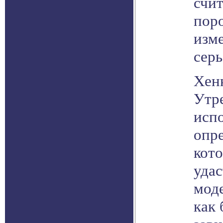
счи
поро
изме
сер
Хенк
Утре
исп
опре
кото
уда
моде
как 