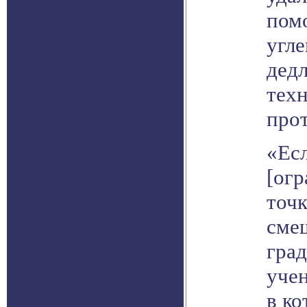
пом
угле
дедл
техн
про
«Ес
[огр
точк
смещ
гра
уче
в ко