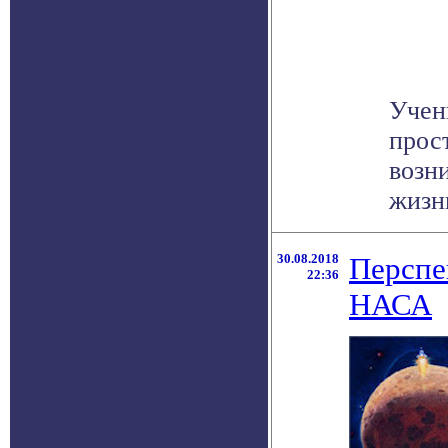
Учен
прос
возн
жизни
30.08.2018
Перспе
22:36
НАСА