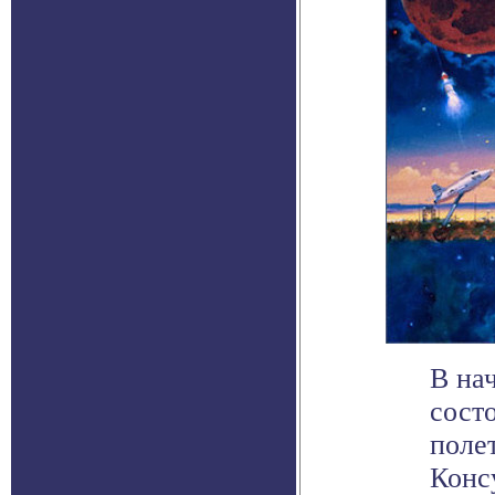
В на
сост
поле
Консу