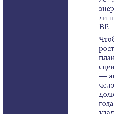
энер
лишь
BP.
Что
рост
план
сцен
— ав
чело
долю
года
удал