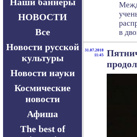
Наши баннеры
Межд
учен
НОВОСТИ
расп
Все
в дво
Новости русской
31.07.2018
Пятнич
культуры
11:45
продол
Новости науки
Космические
новости
Афиша
The best of