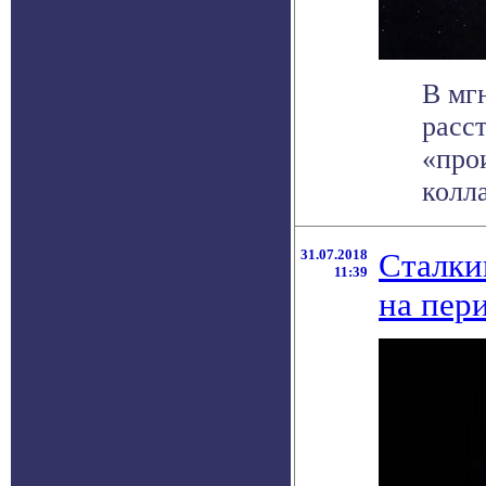
В мг
расс
«про
колла
31.07.2018
Сталки
11:39
на пер