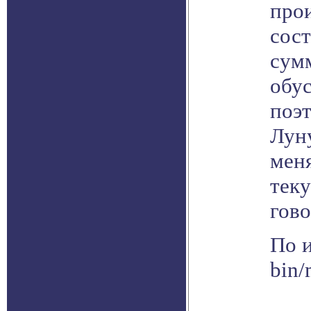
про
сос
сумм
обус
поэ
Луну
меня
тек
гов
По и
bin