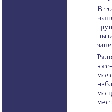
В т
наш
гру
пыт
запе
Рядо
юго
мол
наб
мощ
мес