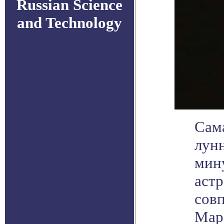
Russian Science
and Technology
Сам
лунн
мин
аст
сов
Марс