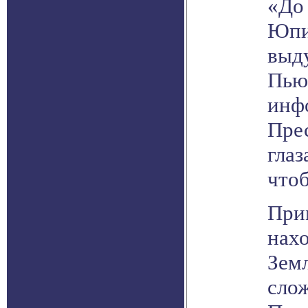
«До 
Юпи
выду
Пью
инф
Прес
глаз
чтоб
При
нахо
Земл
слож