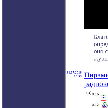
Благ
опре
оно с
журна
31.07.2018
Пирами
10:53
радиов