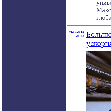
унив
Макс
глоба
30.07.2018
Большо
21:42
ускори