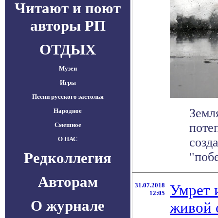
Читают и поют
авторы РП
ОТДЫХ
Музеи
Игры
Песни русского застолья
Земл
Народное
поте
Смешное
О НАС
созд
Редколлегия
"побе
Авторам
31.07.2018
Умрет 
12:05
О журнале
живой 