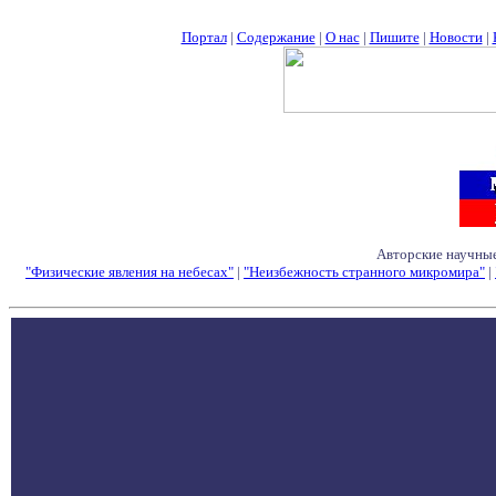
Портал
|
Содержание
|
О нас
|
Пишите
|
Новости
|
Авторские научные
"Физические явления на небесах"
|
"Неизбежность странного микромира"
|
Семинары - Конфе