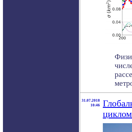
Физи
числ
расс
метро
31.07.2018
Глобал
10:46
циклом