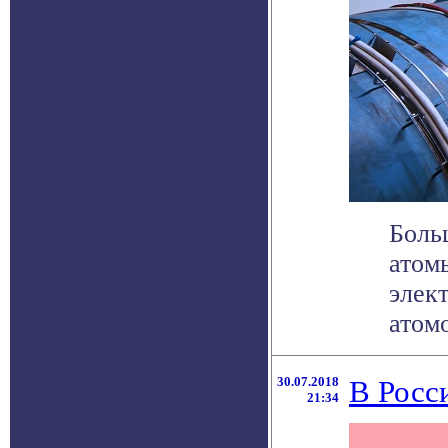
Боль
атом
элек
атомо
30.07.2018
В Росс
21:34