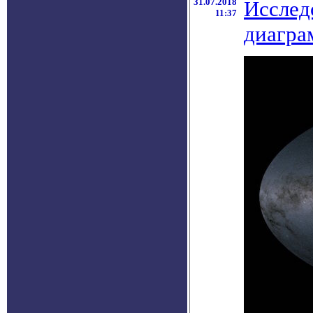
31.07.2018
Исслед
11:37
диагра