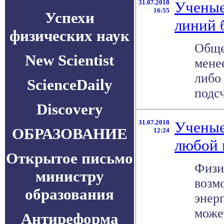
31.07.2018
Ученые
16:55
Успехи
линий 
физических наук
Обще
New Scientist
мене
либо
ScienceDaily
подсч
Discovery
31.07.2018
Ученые
ОБРАЗОВАНИЕ
12:24
любой 
Открытое письмо
Физи
министру
возм
образования
энер
может
Антиреформа