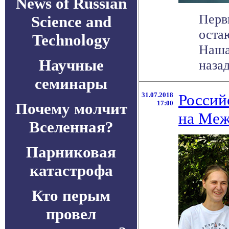
News of Russian
Перв
Science and
оста
Technology
Наша
Научные
назад
семинары
31.07.2018
Россий
17:00
Почему молчит
на Меж
Вселенная?
Парниковая
катастрофа
Кто перым
провел