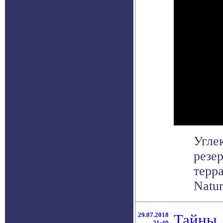
Угле
резе
терр
Natur
29.07.2018
Тайны,
21:40