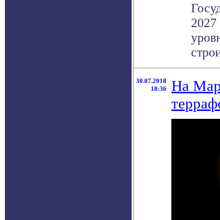
Госу
2027
уров
строи
30.07.2018
На Марс
18:36
терраф