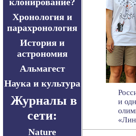
клонирование?
Хронология и
парахронология
История и
астрономия
Альмагест
Наука и культура
Росс
Журналы в
и од
олим
сети:
«Линг
Nature