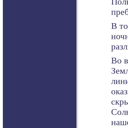
Пол
преб
В то
ночн
раз
Во в
Зем
лини
ока
скры
Сол
наш