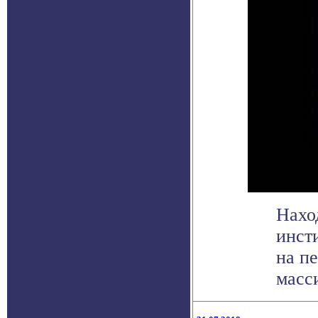
Нахо
инст
на п
масси