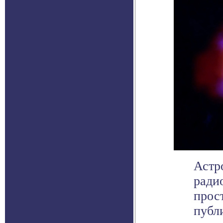
Астр
ради
прост
публи