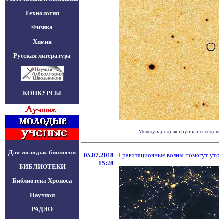
Технология
Физика
Химия
Русская литература
КОНКУРСЫ
Международная группа исследоват
Для молодых биологов
05.07.2018
Гравитационные волны помогут ут
15:28
БИБЛИОТЕКИ
Библиотека Хроноса
Научпоп
РАДИО