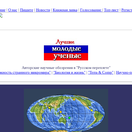
ние
|
О нас
|
Пишите
|
Новости
|
Книжная лавка
|
Голосование
|
Топ-лист
|
Регис
Авторские научные обозрения в "Русском переплете"
жность странного микромира"
|
"Биология и жизнь"
|
"Terra & Comp"
|
Научно-п
Семинары - Конференции - Симпозиумы - Конкурсы