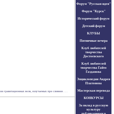
Форум "Русская идея"
Форум "Курск"
Исторический форум
Детский форум
КЛУБЫ
Пятничные вечера
Клуб любителей
творчества
Достоевского
Клуб любителей
творчества Гайто
Газданова
Энциклопедия Андрея
Платонова
Мастерская перевода
и гравитационных волн, излучаемых при слиянии . . .
КОНКУРСЫ
За вклад в русскую
культуру
публикациями в