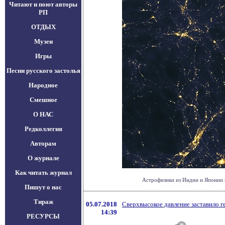
Читают и поют авторы
РП
ОТДЫХ
Музеи
Игры
Песни русского застолья
Народное
Смешное
О НАС
Редколлегия
Авторам
О журнале
Как читать журнал
Астрофизики из Индии и Японии п
Пишут о нас
Тираж
05.07.2018
Сверхвысокое давление заставило г
14:39
РЕСУРСЫ