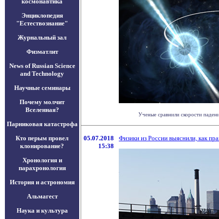
космонавтика
Энциклопедия
"Естествознание"
Журнальный зал
Физматлит
News of Russian Science
and Technology
Научные семинары
Почему молчит
Вселенная?
Ученые сравнили скорости падени
Парниковая катастрофа
Кто перым провел
05.07.2018
Физики из России выяснили, как пр
клонирование?
15:38
Хронология и
парахронология
История и астрономия
Альмагест
Наука и культура