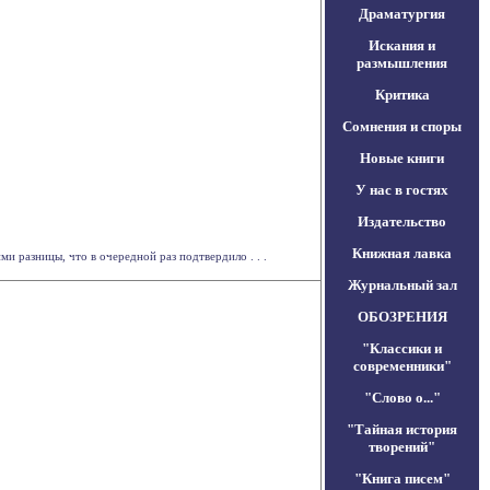
Драматургия
Искания и
размышления
Критика
Сомнения и споры
Новые книги
У нас в гостях
Издательство
Книжная лавка
 разницы, что в очередной раз подтвердило . . .
Журнальный зал
ОБОЗРЕНИЯ
"Классики и
современники"
"Слово о..."
"Тайная история
творений"
"Книга писем"