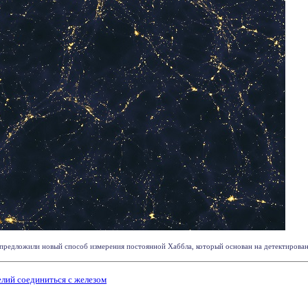
редложили новый способ измерения постоянной Хаббла, который основан на детектировани
елий соединиться с железом