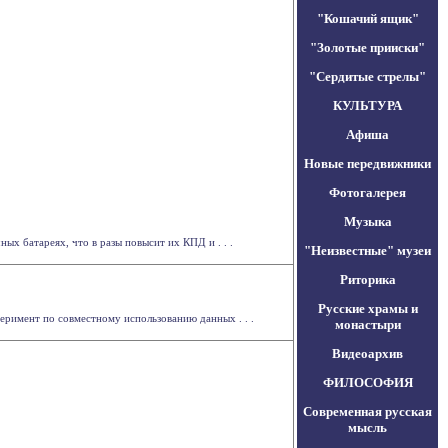
"Кошачий ящик"
"Золотые прииски"
"Сердитые стрелы"
КУЛЬТУРА
Афиша
Новые передвижники
Фотогалерея
Музыка
х батареях, что в разы повысит их КПД и . . .
"Неизвестные" музеи
Риторика
Русские храмы и
римент по совместному использованию данных . . .
монастыри
Видеоархив
ФИЛОСОФИЯ
Современная русская
мысль