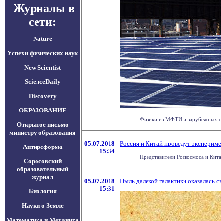
Журналы в
сети:
Nature
Успехи физических наук
New Scientist
ScienceDaily
Discovery
ОБРАЗОВАНИЕ
Физики из МФТИ и зарубежных стр
Открытое письмо
министру образования
05.07.2018
Россия и Китай проведут эксперим
Антиреформа
15:34
Представители Роскосмоса и Кита
Соросовский
образовательный
журнал
05.07.2018
Пыль далекой галактики оказалась 
15:31
Биология
Науки о Земле
Математика и Механика