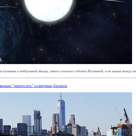
я пушинки и нейтронной звезды, самого плотного объекта Вселенной, и не нашли между ними
авильно "причесать" солнечные батареи