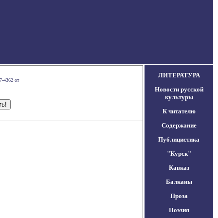
ЛИТЕРАТУРА
7-4362 от
Новости русской
культуры
К читателю
Содержание
Публицистика
"Курск"
Кавказ
Балканы
Проза
Поэзия