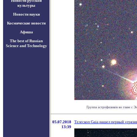
Новости русской
культуры
Новости науки
Космические новости
Афиша
The best of Russian
Science and Technology
Группа астрофизиков во главе с Э
05.07.2018
Телескоп Gaia нашел первый «грязн
13:39