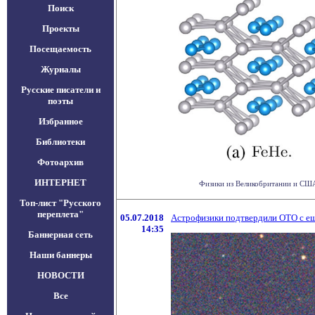
Поиск
Проекты
Посещаемость
Журналы
Русские писатели и
поэты
Избранное
Библиотеки
Фотоархив
ИНТЕРНЕТ
Физики из Великобритании и США 
Топ-лист "Русского
переплета"
05.07.2018
Астрофизики подтвердили ОТО с е
14:35
Баннерная сеть
Наши баннеры
НОВОСТИ
Все