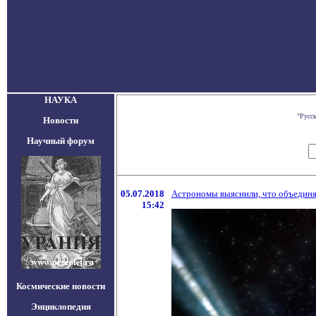
НАУКА
"Русс
Новости
Научный форум
05.07.2018
Астрономы выяснили, что объединя
15:42
Космические новости
Энциклопедия