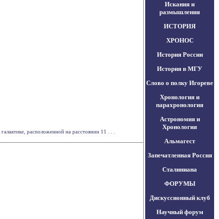
Искания и
размышления
ИСТОРИЯ
ХРОНОС
История России
История в МГУ
Слово о полку Игореве
Хронология и
парахронология
Астрономия и
Хронология
алактике, расположенной на расстоянии 11 . . .
Альмагест
Запечатленная Россия
Сталиниана
ФОРУМЫ
Дискуссионный клуб
Научный форум