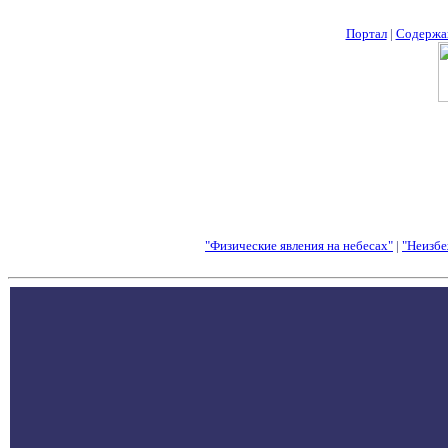
Портал
|
Содержа
"Физические явления на небесах"
|
"Неизбе