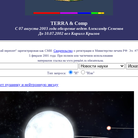
TERRA & Comp
С 07 августа 2003 года обозрение ведет Александр Семенов
До 10.07.2002 вел Кирилл Крылов
кий переплет" зарегистрирован как СМИ.
Свидетельство
о регистрации в Министерстве печати РФ: Эл. #7
5 февраля 2001 года. При полном или частичном использовании
материалов ссылка на www.pereplet.ru обязательна.
Тип запроса:
"И"
"Или"
ет пушинку и нейтронную звезду