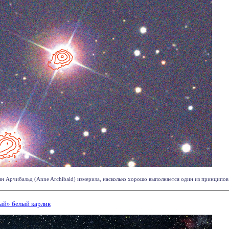
нн Арчибальд (Anne Archibald) измерила, насколько хорошо выполняется один из принципов 
ый» белый карлик