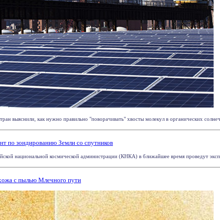
ан выяснили, как нужно правильно "поворачивать" хвосты молекул в органических солнечны
ент по зондированию Земли со спутников
йской национальной космической администрации (КНКА) в ближайшее время проведут экспе
схожа с пылью Млечного пути