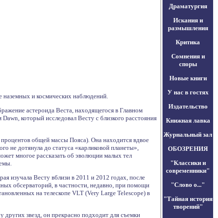
Драматургия
Искания и
размышления
Критика
Сомнения и
споры
Новые книги
У нас в гостях
ве наземных и космических наблюдений.
Издательство
ражение астероида Веста, находящегося в Главном
 Dawn, который исследовал Весту с близкого расстояния
Книжная лавка
Журнальный зал
9 процентов общей массы Пояса). Она находится вдвое
ого не дотянула до статуса «карликовой планеты»,
ОБОЗРЕНИЯ
ожет многое рассказать об эволюции малых тел
"Классики и
емы.
современники"
ая изучала Весту вблизи в 2011 и 2012 годах, после
"Слово о..."
мных обсерваторий, в частности, недавно, при помощи
тановленных на телескопе VLT (Very Large Telescope) в
"Тайная история
творений"
 других звезд, он прекрасно подходит для съемки