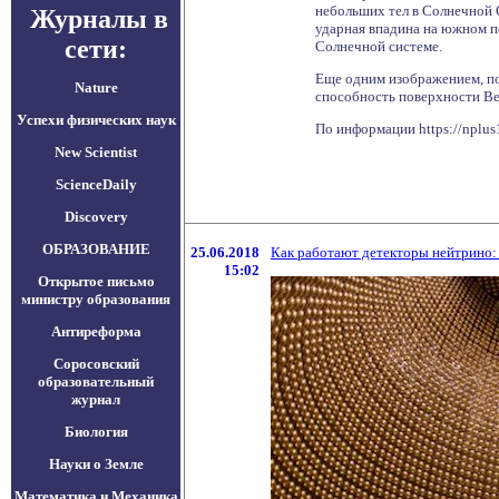
небольших тел в Солнечной 
Журналы в
ударная впадина на южном п
сети:
Солнечной системе.
Еще одним изображением, по
Nature
способность поверхности Ве
Успехи физических наук
По информации https://nplus
New Scientist
ScienceDaily
Discovery
ОБРАЗОВАНИЕ
25.06.2018
Как работают детекторы нейтрино:
15:02
Открытое письмо
министру образования
Антиреформа
Соросовский
образовательный
журнал
Биология
Науки о Земле
Математика и Механика