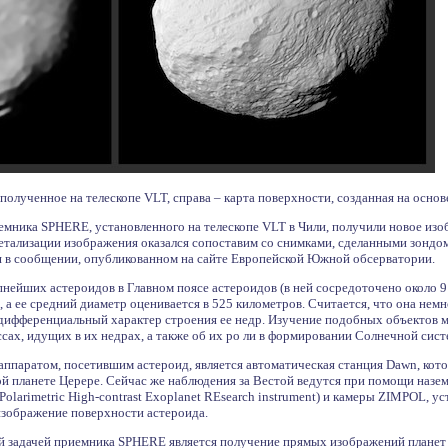
полученное на телескопе VLT, справа – карта поверхности, созданная на осно
ника SPHERE, установленного на телескопе VLT в Чили, получили новое изоб
етализации изображения оказался сопоставим со снимками, сделанными зондом
ся в сообщении, опубликованном на сайте Европейской Южной обсерватории.
пнейших астероидов в Главном поясе астероидов (в ней сосредоточено около 
, а ее средний диаметр оценивается в 525 километров. Считается, что она немн
 дифференциальный характер строения ее недр. Изучение подобных объектов м
сах, идущих в их недрах, а также об их ро ли в формировании Солнечной сист
паратом, посетившим астероид, является автоматическая станция Dawn, котор
ой планете Церере. Сейчас же наблюдения за Вестой ведутся при помощи назе
olarimetric High-contrast Exoplanet REsearch instrument) и камеры ZIMPOL, ус
изображение поверхности астероида.
ой задачей приемника SPHERE является получение прямых изображений планет у