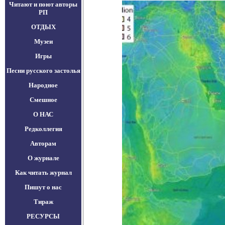
Читают и поют авторы
РП
ОТДЫХ
Музеи
Игры
Песни русского застолья
Народное
Смешное
О НАС
Редколлегия
Авторам
О журнале
Как читать журнал
Пишут о нас
Тираж
РЕСУРСЫ