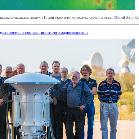
казывают, насколько воздух в Индии отличается от воздуха соседних стран Южной Азии. Все
ть космос в составе гигантского радиотелескопа