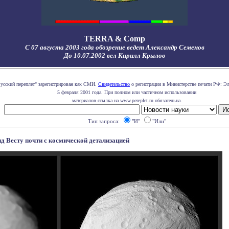
TERRA & Comp
С 07 августа 2003 года обозрение ведет Александр Семенов
До 10.07.2002 вел Кирилл Крылов
Русский переплет" зарегистрирован как СМИ.
Свидетельство
о регистрации в Министерстве печати РФ: Эл
5 февраля 2001 года. При полном или частичном использовании
материалов ссылка на www.pereplet.ru обязательна.
Тип запроса:
"И"
"Или"
д Весту почти с космической детализацией