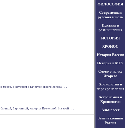
ФИЛОСОФИЯ
Современная
русская мысль
Искания и
размышления
ИСТОРИЯ
ХРОНОС
История России
История в МГУ
Слово о полку
Игореве
Хронология и
место, о котором в качестве своего логова . . .
парахронология
Астрономия и
Хронология
ычной, барионной, материи Вселенной. Из этой . . .
Альмагест
Запечатленная
Россия