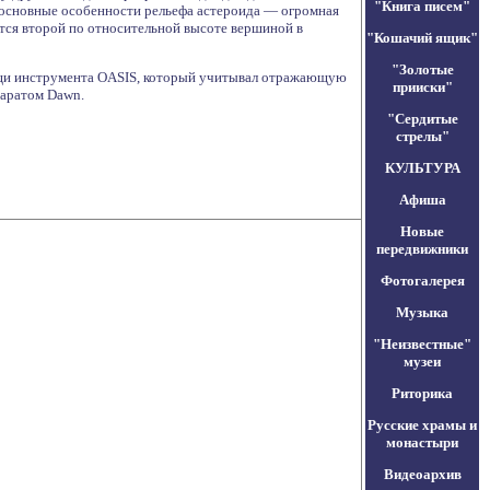
"Книга писем"
 основные особенности рельефа астероида — огромная
тся второй по относительной высоте вершиной в
"Кошачий ящик"
"Золотые
мощи инструмента OASIS, который учитывал отражающую
прииски"
паратом Dawn.
"Сердитые
стрелы"
КУЛЬТУРА
Афиша
Новые
передвижники
Фотогалерея
Музыка
"Неизвестные"
музеи
Риторика
Русские храмы и
монастыри
Видеоархив