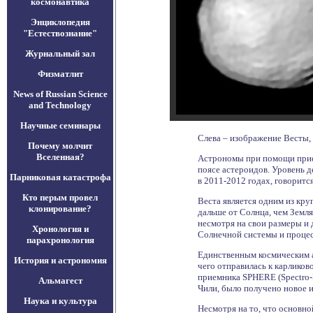
космонавтика
Энциклопедия
"Естествознание"
Журнальный зал
Физматлит
News of Russian Science
and Technology
Научные семинары
Слева – изображение Весты, 
Почему молчит
Вселенная?
Астрономы при помощи прием
поясе астероидов. Уровень д
Парниковая катастрофа
в 2011-2012 годах, говорит
Кто перым провел
Веста является одним из кру
клонирование?
дальше от Солнца, чем Земля
несмотря на свои размеры и
Хронология и
Солнечной системы и процес
парахронология
Единственным космическим ап
История и астрономия
чего отправилась к карликов
приемника SPHERE (Spectro-P
Альмагест
Чили, было получено новое 
Наука и культура
Несмотря на то, что основн