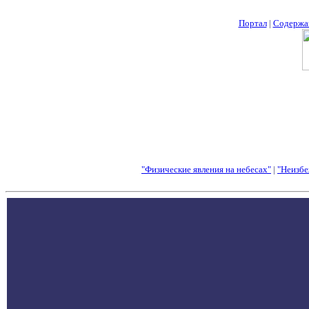
Портал
|
Содержа
"Физические явления на небесах"
|
"Неизбе