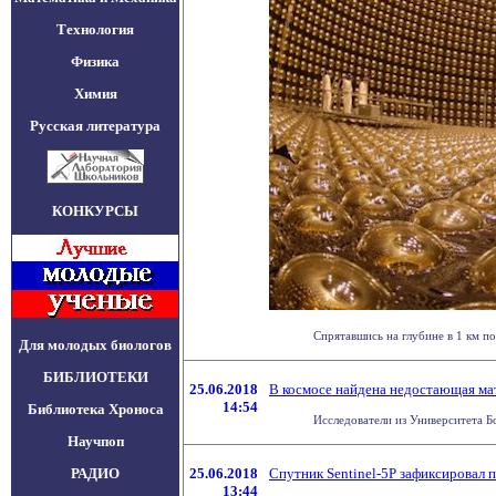
Технология
Физика
Химия
Русская литература
КОНКУРСЫ
Спрятавшись на глубине в 1 км по
Для молодых биологов
БИБЛИОТЕКИ
25.06.2018
В космосе найдена недостающая ма
14:54
Библиотека Хроноса
Исследователи из Университета Б
Научпоп
РАДИО
25.06.2018
Спутник Sentinel-5P зафиксировал
13:44