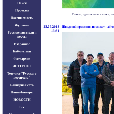
Поиск
Проекты
Снимки, сделанные из космоса, по
Посещаемость
Журналы
25.06.2018
Шведский приемник поможет наблюда
13:31
Русские писатели и
поэты
Избранное
Библиотеки
Фотоархив
ИНТЕРНЕТ
Топ-лист "Русского
переплета"
Баннерная сеть
Наши баннеры
НОВОСТИ
Все