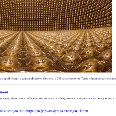
д горой Икено, в цинковой шахте Камиока, в 290 км к северу от Токио (Япония) расположено 
терия
оулдера, Колорадо, сообщили, что им удалось обнаружить последнюю недостающую часть об
 повышенную концентрацию формальдегида в воздухе Индии