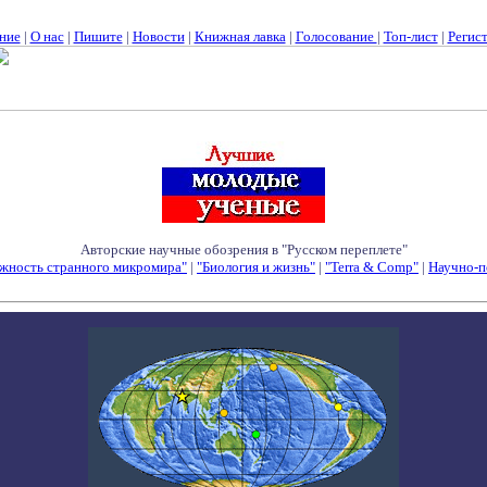
ние
|
О нас
|
Пишите
|
Новости
|
Книжная лавка
|
Голосование
|
Топ-лист
|
Регис
Авторские научные обозрения в "Русском переплете"
жность странного микромира"
|
"Биология и жизнь"
|
"Terra & Comp"
|
Научно-п
Семинары - Конференции - Симпозиумы - Конкурсы