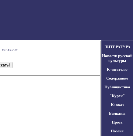
ЛИТЕРАТУРА
. #77-4362 от
Новости русской
культуры
К читателю
Содержание
Публицистика
"Курск"
Кавказ
Балканы
Проза
Поэзия