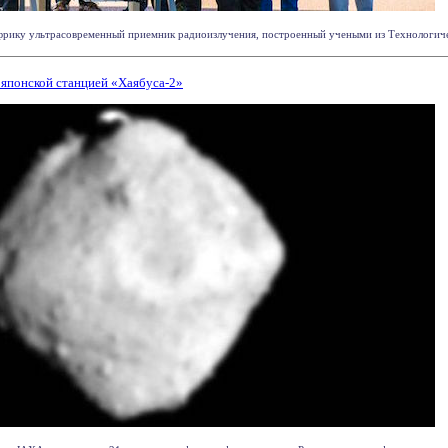
ку ультрасовременный приемник радиоизлучения, построенный учеными из Технологическо
 японской станцией «Хаябуса-2»