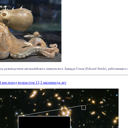
 руководством австралийского иммунолога Эдварда Стила (Edward Steele), работающего в
 кислород возрастом 13,3 миллиарда лет