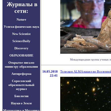
Журналы в
сети:
Nature
Успехи физических наук
New Scientist
ScienceDaily
Discovery
ОБРАЗОВАНИЕ
Международная группа ученых под
Открытое письмо
министру образования
16.05.2018
Телескоп ALMA нашел во Вселенной
Антиреформа
22:41
Соросовский
образовательный
журнал
Биология
Науки о Земле
Математика и Механика