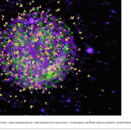
на «просканировали» внутренности протона с помощью глубоко-виртуального комптоновско