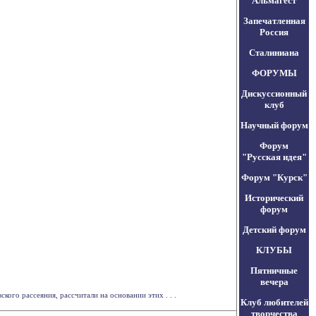
Альмагест
Запечатленная
Россия
Сталиниана
ФОРУМЫ
Дискуссионный
клуб
Научный форум
Форум
"Русская идея"
Форум "Курск"
Исторический
форум
Детский форум
КЛУБЫ
Пятничные
вечера
го рассеяния, рассчитали на основании этих . . .
Клуб любителей
творчества