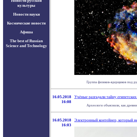
Новости русской
культуры
Новости науки
Космические новости
Афиша
The best of Russian
Science and Technology
Группа физиков-ядерщиков под ру
16.05.2018
Учёные разгадали тайну египетски
16:08
Археологи объяснили, как древние
16.05.2018
Электронный контейнер, который н
16:03