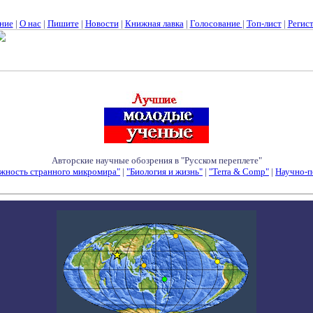
ние
|
О нас
|
Пишите
|
Новости
|
Книжная лавка
|
Голосование
|
Топ-лист
|
Регис
Авторские научные обозрения в "Русском переплете"
жность странного микромира"
|
"Биология и жизнь"
|
"Terra & Comp"
|
Научно-п
Семинары - Конференции - Симпозиумы - Конкурсы