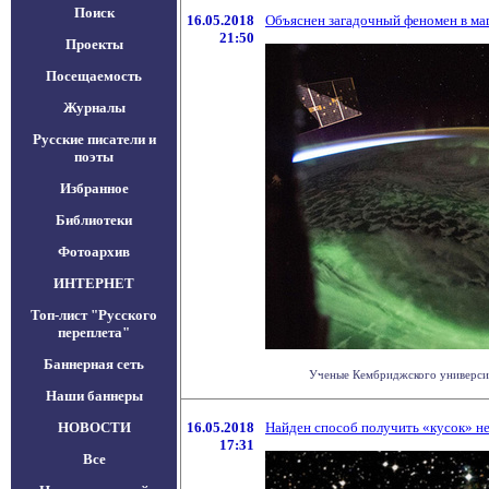
Поиск
16.05.2018
Объяснен загадочный феномен в ма
21:50
Проекты
Посещаемость
Журналы
Русские писатели и
поэты
Избранное
Библиотеки
Фотоархив
ИНТЕРНЕТ
Топ-лист "Русского
переплета"
Баннерная сеть
Ученые Кембриджского университе
Наши баннеры
НОВОСТИ
16.05.2018
Найден способ получить «кусок» н
17:31
Все