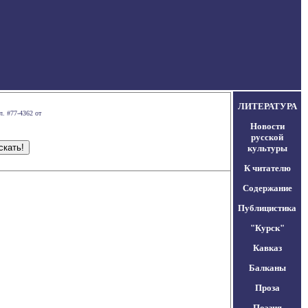
ЛИТЕРАТУРА
л. #77-4362 от
Новости
русской
культуры
К читателю
Содержание
Публицистика
"Курск"
Кавказ
Балканы
Проза
Поэзия