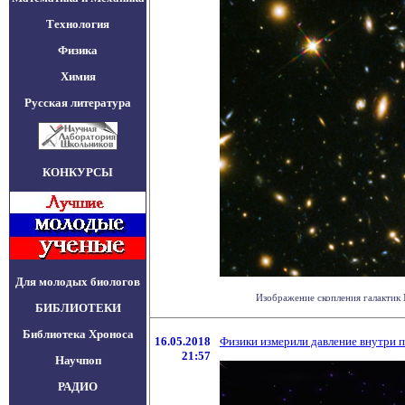
Технология
Физика
Химия
Русская литература
КОНКУРСЫ
Для молодых биологов
Изображение скопления галактик 
БИБЛИОТЕКИ
Библиотека Хроноса
16.05.2018
Физики измерили давление внутри 
21:57
Научпоп
РАДИО