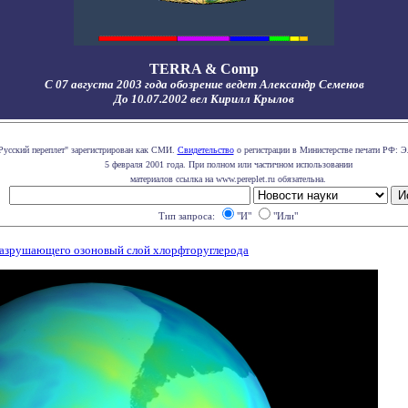
TERRA & Comp
С 07 августа 2003 года обозрение ведет Александр Семенов
До 10.07.2002 вел Кирилл Крылов
Русский переплет" зарегистрирован как СМИ.
Свидетельство
о регистрации в Министерстве печати РФ: Э
5 февраля 2001 года. При полном или частичном использовании
материалов ссылка на www.pereplet.ru обязательна.
Тип запроса:
"И"
"Или"
разрушающего озоновый слой хлорфторуглерода