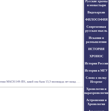
Русские храмы
и монастыри
Видеоархив
ФИЛОСОФИЯ
Современная
русская мысль
Искания и
размышления
ИСТОРИЯ
ХРОНОС
История России
История в МГУ
Слово о полку
Игореве
ки MACS1149-JD1, какой она была 13,3 миллиарда лет назад . . .
Хронология и
парахронология
Астрономия и
Хронология