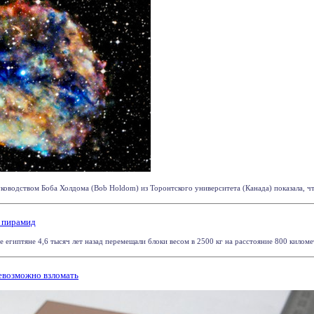
ководством Боба Холдома (Bob Holdom) из Торонтского университета (Канада) показала, что
х пирамид
 египтяне 4,6 тысяч лет назад перемещали блоки весом в 2500 кг на расстояние 800 киломе
евозможно взломать