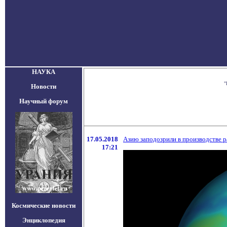
НАУКА
"
Новости
Научный форум
17.05.2018
Азию заподозрили в производстве 
17:21
Космические новости
Энциклопедия