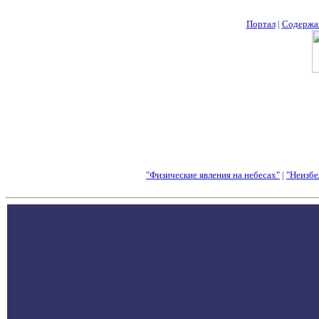
Портал
|
Содержа
"Физические явления на небесах"
|
"Неизбе