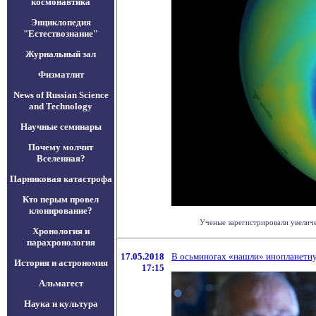
космонавтика
Энциклопедия
"Естествознание"
Журнальный зал
Физматлит
News of Russian Science
and Technology
Научные семинары
Почему молчит
Вселенная?
Парниковая катастрофа
Кто перым провел
клонирование?
Ученые зарегистрировали увеличен
Хронология и
парахронология
17.05.2018
В осьминогах «нашли» инопланет
История и астрономия
17:15
Альмагест
Наука и культура