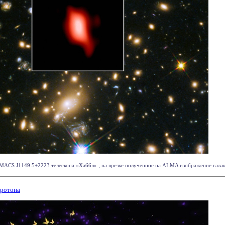
MACS J1149.5+2223 телескопа «Хаббл» ; на врезке полученное на ALMA изображение галакти
протона