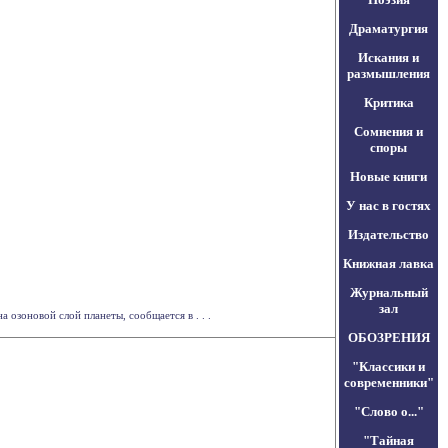
Драматургия
Искания и
размышления
Критика
Сомнения и
споры
Новые книги
У нас в гостях
Издательство
Книжная лавка
Журнальный
зал
озоновой слой планеты, сообщается в . . .
ОБОЗРЕНИЯ
"Классики и
современники"
"Слово о..."
"Тайная