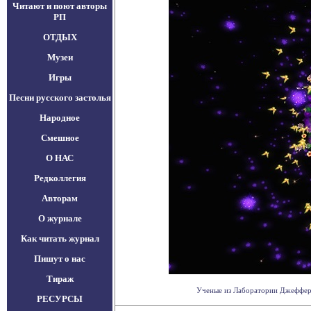
Читают и поют авторы
РП
ОТДЫХ
Музеи
Игры
Песни русского застолья
Народное
Смешное
О НАС
Редколлегия
Авторам
О журнале
Как читать журнал
Пишут о нас
Тираж
Ученые из Лаборатории Джефферсо
РЕСУРСЫ