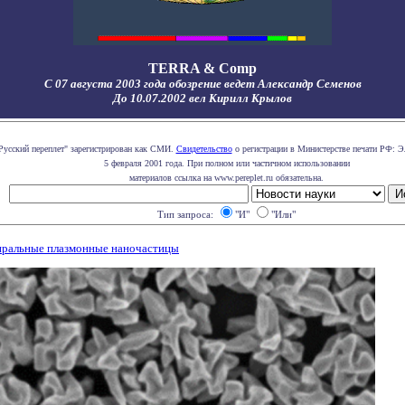
TERRA & Comp
С 07 августа 2003 года обозрение ведет Александр Семенов
До 10.07.2002 вел Кирилл Крылов
Русский переплет" зарегистрирован как СМИ.
Свидетельство
о регистрации в Министерстве печати РФ: Э
5 февраля 2001 года. При полном или частичном использовании
материалов ссылка на www.pereplet.ru обязательна.
Тип запроса:
"И"
"Или"
иральные плазмонные наночастицы