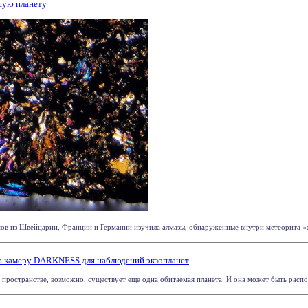
шую планету
 из Швейцарии, Франции и Германии изучила алмазы, обнаруженные внутри метеорита «аль-М
ю камеру DARKNESS для наблюдений экзопланет
 пространстве, возможно, существует еще одна обитаемая планета. И она может быть распол