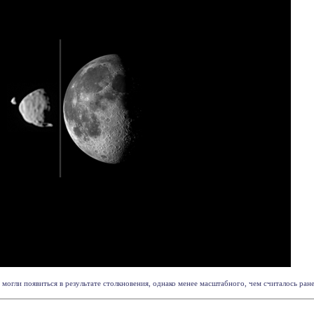
гли появиться в результате столкновения, однако менее масштабного, чем считалось ранее.