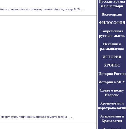
Русские храмы
и монастыри
ыть «полностью автоматизированы». Функции еще 60% . . .
Видеоархив
ФИЛОСОФИЯ
Современная
русская мысль
Искания и
размышления
ИСТОРИЯ
ХРОНОС
История России
История в МГУ
Слово о полку
Игореве
Хронология и
парахронология
Астрономия и
может стать причиной мощного землетрясения . . .
Хронология