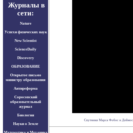
Журналы в
сети:
Nature
Успехи физических наук
New Scientist
ScienceDaily
Discovery
ОБРАЗОВАНИЕ
Открытое письмо
министру образования
Антиреформа
Соросовский
образовательный
журнал
Биология
Спутники Марса Фобос и Деймос мо
Науки о Земле
Математика и Механика