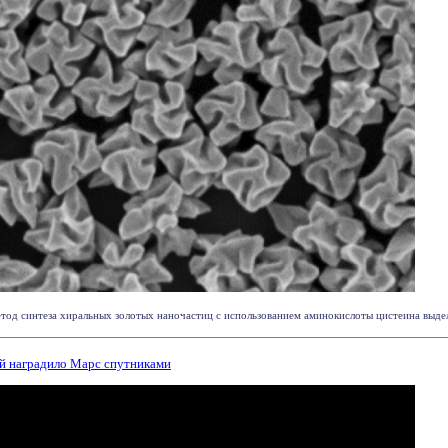
од синтеза хиральных золотых наночастиц с использованием аминокислоты цистеина выделе
ой наградило Марс спутниками