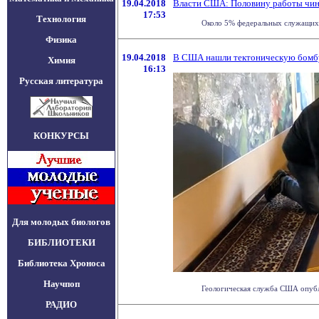
19.04.2018
Власти США: Половину работы чин
17:53
Технология
Около 5% федеральных служащих 
Физика
19.04.2018
В США нашли тектоническую бомб
Химия
16:13
Русская литература
КОНКУРСЫ
Для молодых биологов
БИБЛИОТЕКИ
Библиотека Хроноса
Научпоп
Геологическая служба США опубли
РАДИО