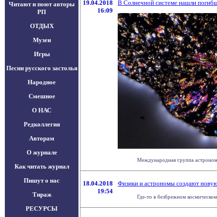
19.04.2018
В Солнечной системе нашли погиб
Читают и поют авторы
16:09
РП
ОТДЫХ
Музеи
Игры
Песни русского застолья
Народное
Смешное
О НАС
Редколлегия
Авторам
О журнале
Международная группа астрономов
Как читать журнал
Пишут о нас
18.04.2018
Физики и астрономы создают нову
19:54
Тираж
Где-то в безбрежном космическом
РЕСУРСЫ