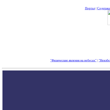
Портал
|
Содержа
"Физические явления на небесах"
|
"Неизбе