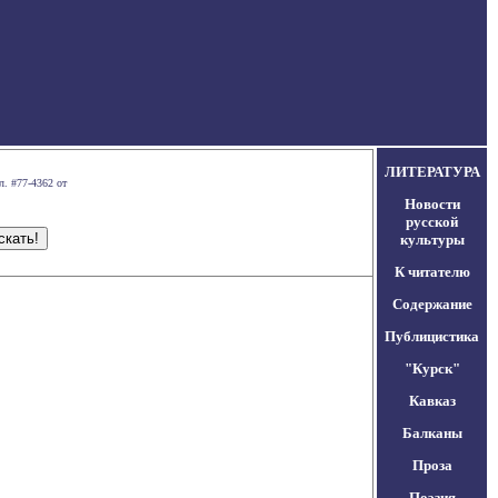
ЛИТЕРАТУРА
л. #77-4362 от
Новости
русской
культуры
К читателю
Содержание
Публицистика
"Курск"
Кавказ
Балканы
Проза
Поэзия