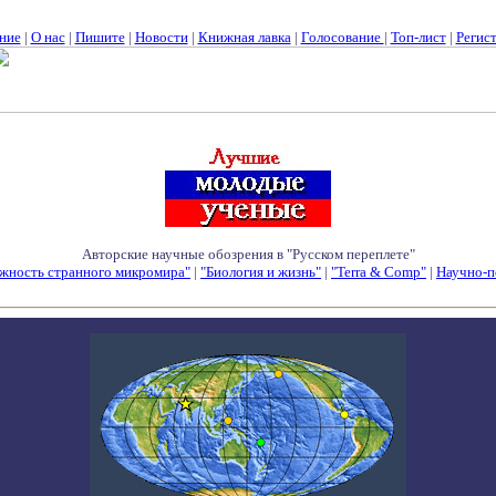
ние
|
О нас
|
Пишите
|
Новости
|
Книжная лавка
|
Голосование
|
Топ-лист
|
Регис
Авторские научные обозрения в "Русском переплете"
жность странного микромира"
|
"Биология и жизнь"
|
"Terra & Comp"
|
Научно-п
Семинары - Конференции - Симпозиумы - Конкурсы