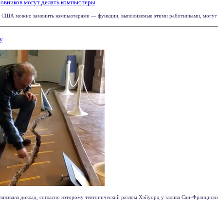
овников могут делать компьютеры
США можно заменить компьютерами — функции, выполняемые этими работниками, могут б
у
ковала доклад, согласно которому тектонический разлом Хэйуорд у залива Сан-Франциско 