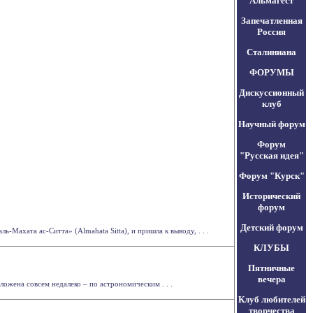
Альмагест
Запечатленная
Россия
Сталиниана
ФОРУМЫ
Дискуссионный
клуб
Научный форум
Форум
"Русская идея"
Форум "Курск"
Исторический
форум
Детский форум
ахата ас-Ситта» (Almahata Sitta), и пришла к выводу, . . .
КЛУБЫ
Пятничные
вечера
ожена совсем недалеко – по астрономическим . . .
Клуб любителей
творчества