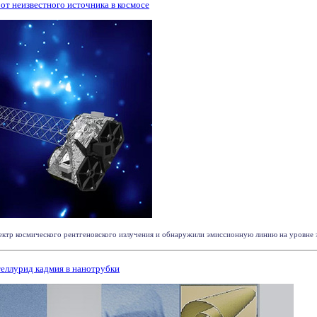
от неизвестного источника в космосе
ктр космического рентгеновского излучения и обнаружили эмиссионную линию на уровне эне
еллурид кадмия в нанотрубки