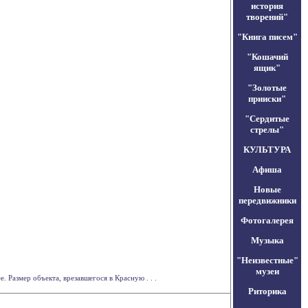
история
творений"
"Книга писем"
"Кошачий
ящик"
"Золотые
прииски"
"Сердитые
стрелы"
КУЛЬТУРА
Афиша
Новые
передвижники
Фотогалерея
Музыка
"Неизвестные"
музеи
 Размер объекта, врезавшегося в Красную . . .
Риторика