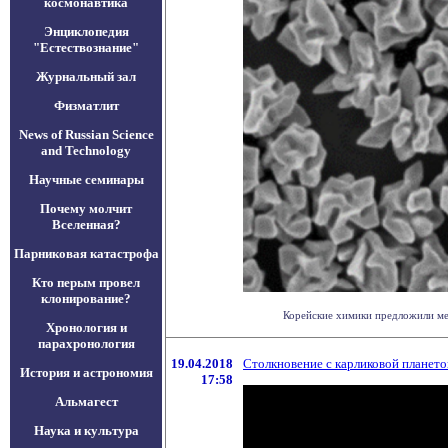
космонавтика
Энциклопедия
"Естествознание"
Журнальный зал
Физматлит
News of Russian Science
and Technology
Научные семинары
Почему молчит
Вселенная?
Парниковая катастрофа
Кто перым провел
клонирование?
Корейские химики предложили мет
Хронология и
парахронология
19.04.2018
Столкновение с карликовой планет
История и астрономия
17:58
Альмагест
Наука и культура