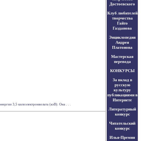
Достоевского
Клуб любителей
творчества
Гайто
Газданова
Энциклопедия
Андрея
Платонова
Мастерская
перевода
КОНКУРСЫ
За вклад в
русскую
культуру
публикациями в
Интернете
ргии 3,5 килоэлектронвольта (кэВ). Она . . .
Литературный
конкурс
Читательский
конкурс
Илья-Премия