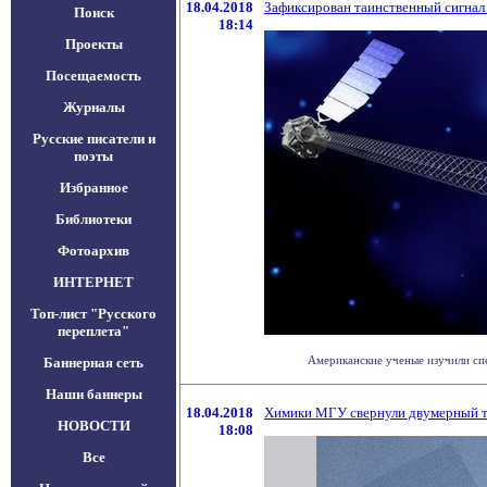
18.04.2018
Зафиксирован таинственный сигнал 
Поиск
18:14
Проекты
Посещаемость
Журналы
Русские писатели и
поэты
Избранное
Библиотеки
Фотоархив
ИНТЕРНЕТ
Топ-лист "Русского
переплета"
Американские ученые изучили спе
Баннерная сеть
Наши баннеры
18.04.2018
Химики МГУ свернули двумерный т
НОВОСТИ
18:08
Все