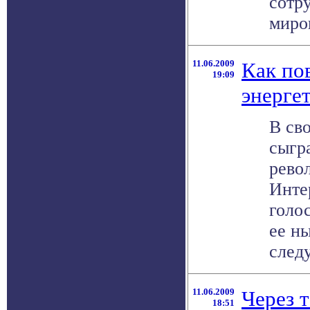
сотр
миров
11.06.2009
Как по
19:09
энерге
В св
сыгр
рево
Инте
голо
ее н
следу
11.06.2009
Через 
18:51