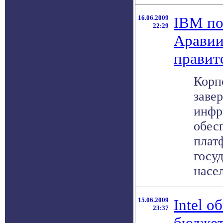
16.06.2009
IBM по
22:29
Аравии
правит
Корп
заве
инфр
обес
плат
госу
насел
15.06.2009
Intel 
23:37
бюджет