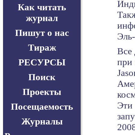
Инд
Как читать
Такж
журнал
инф
Пишут о нас
Эль
Тираж
Все
при
РЕСУРСЫ
Jaso
Поиск
Аме
Проекты
косм
Эти
Посещаемость
зап
Журналы
2008