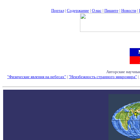
Портал
|
Содержание
|
О нас
|
Пишите
|
Новости
|
Авторские научные
"Физические явления на небесах"
|
"Неизбежность странного микромира"
|
Семинары - Конфе