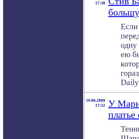
Стив Б
17:38
большу
Если
пере
одну
ею б
кото
гора
Daily
19.06.2009
У Мар
17:32
платье 
Тенн
Шара