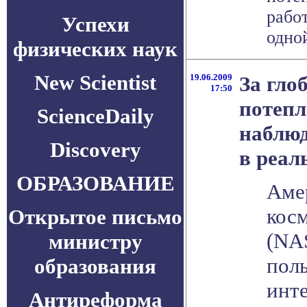
рабо
Успехи
одной
физических наук
New Scientist
19.06.2009
За гло
17:50
потеп
ScienceDaily
наблюд
Discovery
в реал
ОБРАЗОВАНИЕ
Аме
косм
Открытое письмо
(NA
министру
пол
образования
инте
Антиреформа