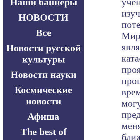
Наши баннеры
уче
изу
НОВОСТИ
поте
Все
Мир
явля
Новости русской
кат
культуры
проя
Новости науки
проц
Космические
врем
новости
могу
пред
Афиша
меня
The best of
бли