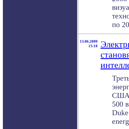
визу
техн
по 201
13.06.2009
Электр
15:18
станов
интелл
Трет
энер
США 
500 
Duke
energ