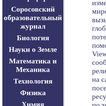
изм
Соросовский
миро
образовательный
выз
журнал
гло
пот
Биология
помо
Науки о Земле
View
Математика и
сооб
Механика
рел
на с
Технология
пос
Физика
рес
Химия
по т