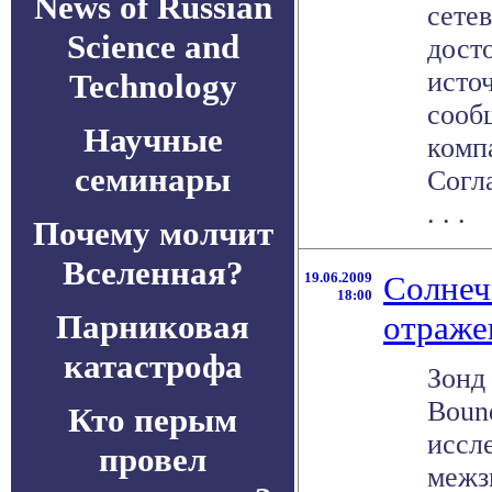
News of Russian
сете
Science and
дост
исто
Technology
сооб
Научные
компа
семинары
Согл
. . .
Почему молчит
Вселенная?
19.06.2009
Солнеч
18:00
Парниковая
отраже
катастрофа
Зонд 
Bound
Кто перым
иссл
провел
межз