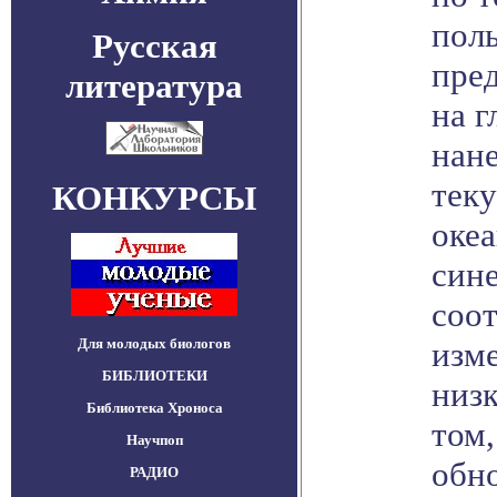
пол
Русская
пред
литература
на г
нане
тек
КОНКУРСЫ
океа
сине
соот
Для молодых биологов
изм
БИБЛИОТЕКИ
низк
Библиотека Хроноса
том,
Научпоп
обно
РАДИО