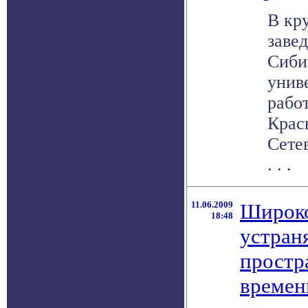
В кр
заве
Сиби
унив
работ
Крас
Сете
. . .
11.06.2009
Широко
18:48
устран
простр
времен