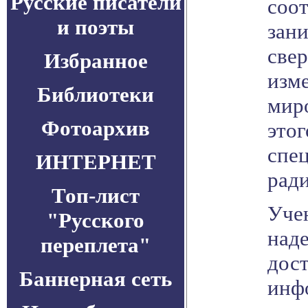
Русские писатели
соот
и поэты
зан
све
Избранное
изм
Библиотеки
миро
Фотоархив
этог
спе
ИНТЕРНЕТ
рад
Топ-лист
Уче
"Русского
над
переплета"
дос
Баннерная сеть
инф