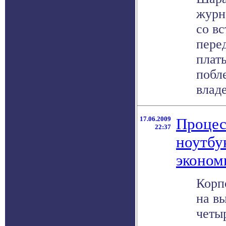
журн
со вс
перед
плат
побле
владе
17.06.2009
Процес
22:37
ноутбу
эконо
Корп
на в
четы