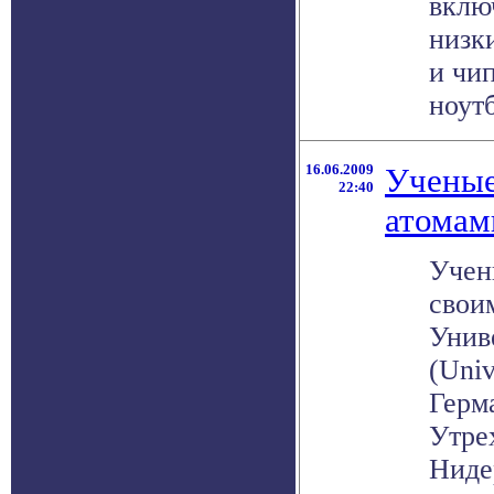
вклю
низк
и чи
ноутб
16.06.2009
Ученые
22:40
атомам
Учен
свои
Унив
(Univ
Герм
Утрех
Нидер