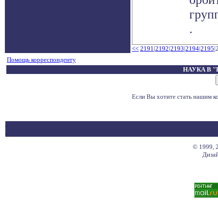
групп
.
<<
2191
|
2192
|
2193
|
2194
|
2195
|
Помощь корреспонденту
НАУКА В 
Если Вы хотите стать нашим 
© 1999, 
Дизай