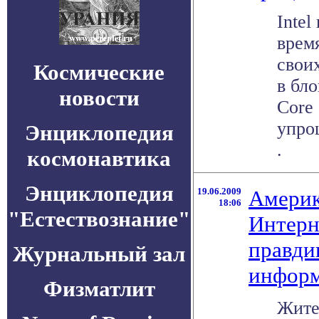
Inte
врем
свои
Космические
в бло
новости
Core
упрощ
Энциклопедия
.
космонавтика
Энциклопедия
19.06.2009
Америк
18:06
"Естествознание"
Интерн
правди
Журнальный зал
инфор
Физматлит
Жите