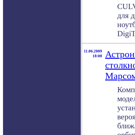
CULV
для 
ноут
DigiT
11.06.2009
Астрон
18:08
столкн
Марсом
Комп
моде
уста
вероя
ближ
орби