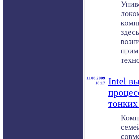
Унив
локо
комп
здес
возн
прим
техно
11.06.2009
Intel 
18:17
процес
тонких
Комп
семе
совм