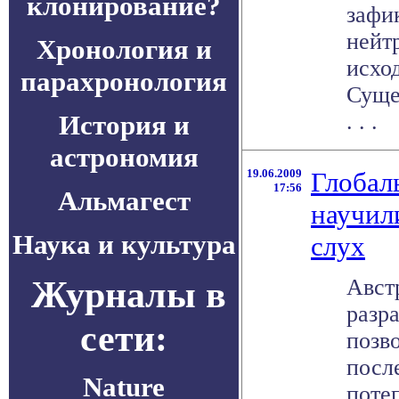
клонирование?
зафи
нейт
Хронология и
исхо
парахронология
Суще
. . .
История и
астрономия
19.06.2009
Глобал
17:56
Альмагест
научил
Наука и культура
слух
Журналы в
Авст
разр
сети:
позв
посл
Nature
потеп