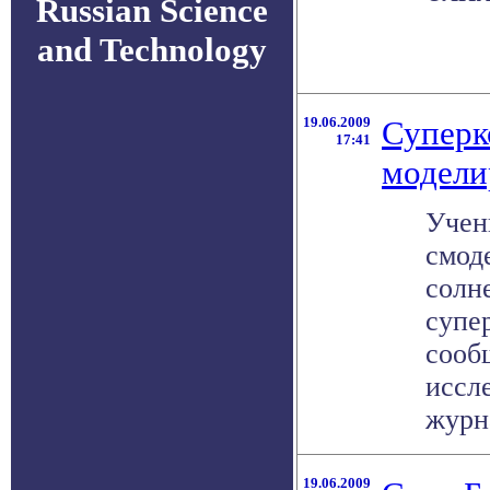
Russian Science
and Technology
19.06.2009
Суперк
17:41
модели
Учен
смод
солн
супе
сообщ
иссл
журна
19.06.2009