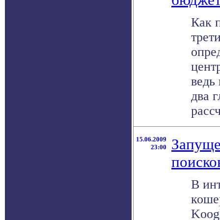
Как 
трет
опре
цент
ведь
два 
рассч
15.06.2009
Запуще
23:00
поиско
В ин
коше
Koogl