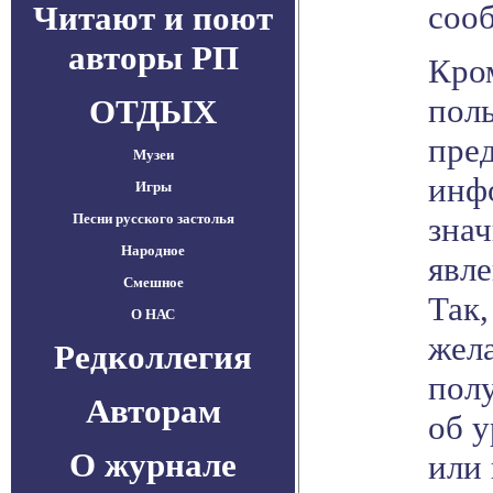
соо
Читают и поют
авторы РП
Кро
пол
ОТДЫХ
пред
Музеи
инф
Игры
Песни русского застолья
зна
Народное
явле
Смешное
Так,
О НАС
жел
Редколлегия
пол
Авторам
об у
О журнале
или