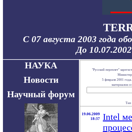
TERR
С 07 августа 2003 года об
До 10.07.200
НАУКА
"Русский переплет" зареги
Министерс
Новости
5 февраля 2001 года
материалов сс
Научный форум
Тип 
19.06.2009
Intel м
18:37
процес