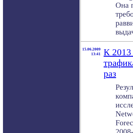
Она 
треб
равв
выдач
15.06.2009
К 2013 
13:41
трафик
раз
Резу
комп
иссл
Netw
Forec
2008