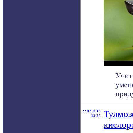
Учит
умен
прид
27.03.2018
Тулмоз
13:26
кислор