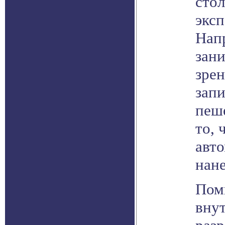
стол
эксп
Напр
зан
зре
зап
пеше
то, 
авто
нан
Пом
вну