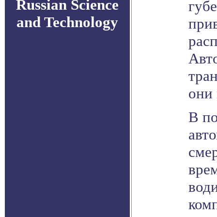
Russian Science
губ
and Technology
при
рас
Авт
тра
они 
В п
авто
сме
врем
води
комп