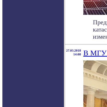
Пред
ката
измен
27.03.2018
В МГУ 
14:08