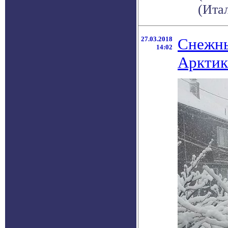
(Итал
27.03.2018
Снежны
14:02
Арктик