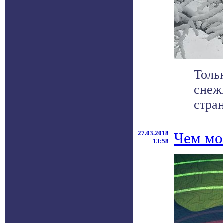
Толь
снеж
стра
27.03.2018
Чем мо
13:58