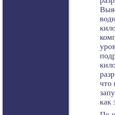
раз
Выя
води
кил
комп
уров
подр
кило
разр
что 
запу
как 
По и