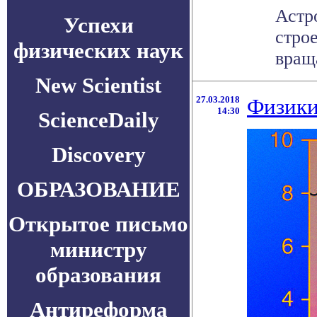
Астр
Успехи
стро
физических наук
враща
New Scientist
27.03.2018
Физики
14:30
ScienceDaily
Discovery
ОБРАЗОВАНИЕ
Открытое письмо
министру
образования
Антиреформа