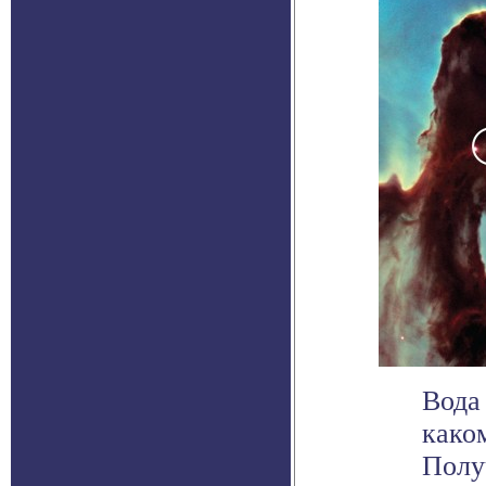
Вода
како
Полу