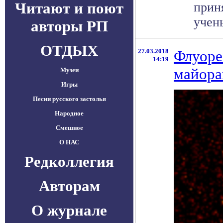
Читают и поют
прин
учен
авторы РП
ОТДЫХ
27.03.2018
Флуоре
14:19
майора
Музеи
Игры
Песни русского застолья
Народное
Смешное
О НАС
Редколлегия
Авторам
О журнале