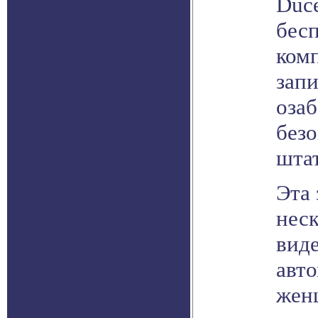
Duce
бес
комп
запи
оза
безо
штат
Эта 
нес
виде
авто
женщ