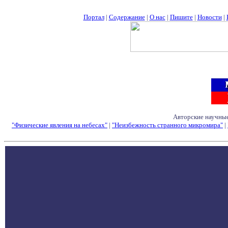
Портал
|
Содержание
|
О нас
|
Пишите
|
Новости
|
Авторские научные
"Физические явления на небесах"
|
"Неизбежность странного микромира"
|
Семинары - Конфе