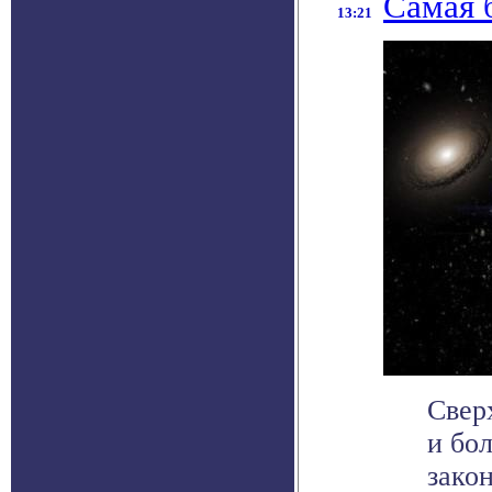
Самая 
13:21
Свер
и бол
закон