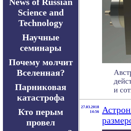
News of Russian
Science and
Technology
Научные
семинары
Почему молчит
Вселенная?
Авст
дейс
Парниковая
и сот
катастрофа
27.03.2018
Астрон
Кто перым
14:56
размер
провел