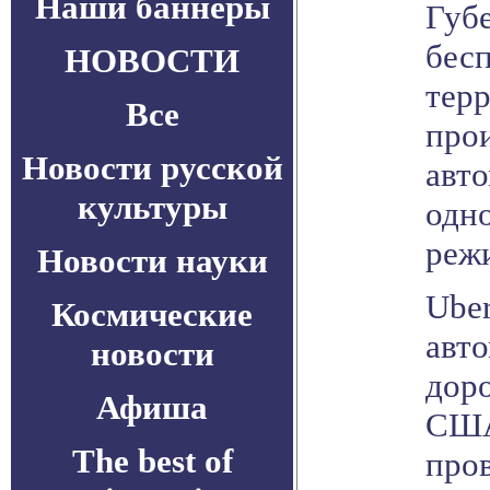
Наши баннеры
Губ
бес
НОВОСТИ
терр
Все
прои
Новости русской
авт
культуры
одно
реж
Новости науки
Uber
Космические
авто
новости
доро
Афиша
США
The best of
пров