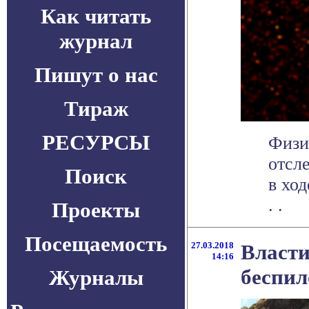
Как читать
журнал
Пишут о нас
Тираж
РЕСУРСЫ
Физи
отсл
Поиск
в хо
. .
Проекты
Посещаемость
27.03.2018
Власти
14:16
беспил
Журналы