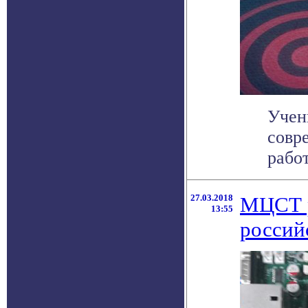
Учен
совр
работ
27.03.2018
МЦСТ р
13:55
россий