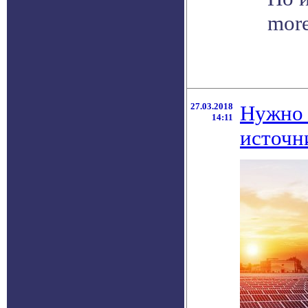
more
27.03.2018
Нужно 
14:11
источн