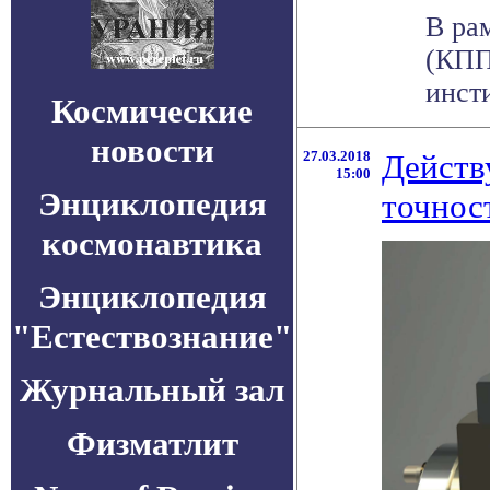
В ра
(КПП
инст
Космические
новости
27.03.2018
Действ
15:00
Энциклопедия
точнос
космонавтика
Энциклопедия
"Естествознание"
Журнальный зал
Физматлит