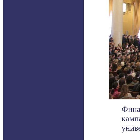
Фина
камп
унив