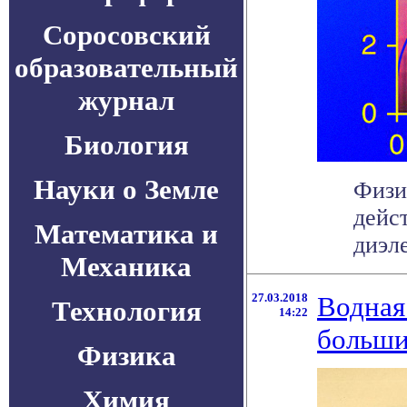
Соросовский
образовательный
журнал
Биология
Науки о Земле
Физи
дейс
Математика и
диэле
Механика
27.03.2018
Водная
Технология
14:22
больши
Физика
Химия