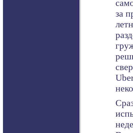
сам
за п
летн
разд
гру
реш
свер
Uber
неко
Сра
испы
неде