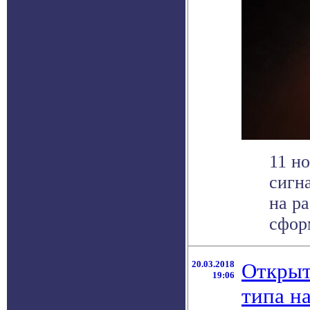
11 но
сигн
на р
сформ
20.03.2018
Открыт
19:06
типа на