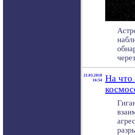
Астр
набл
обна
через
21.03.2018
На что
16:54
космос
Гига
взаи
агре
разры