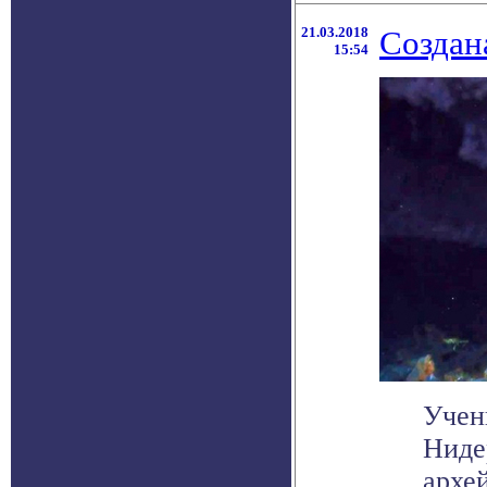
21.03.2018
Создан
15:54
Учен
Ниде
архе