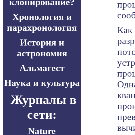
клонирование?
проц
соо
Хронология и
парахронология
Как
разр
История и
пот
астрономия
уст
Альмагест
про
Наука и культура
Одна
ква
Журналы в
про
сети:
пре
выч
Nature