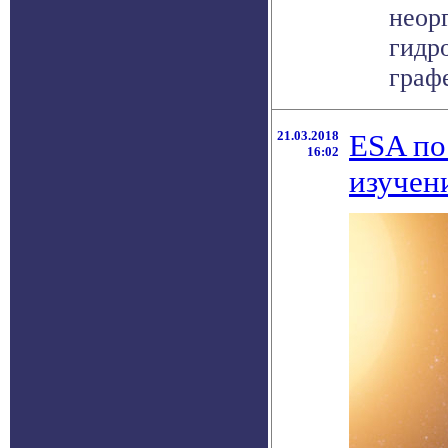
неор
гидр
графе
21.03.2018
ESA по
16:02
изучен