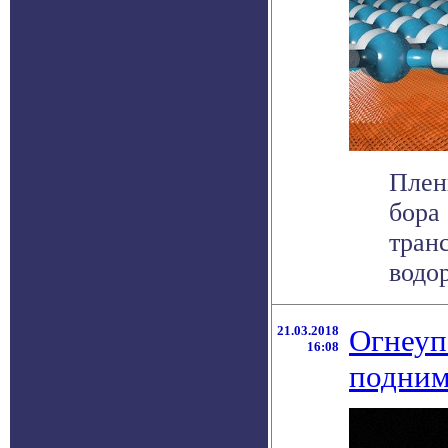
Плен
бора
тран
водор
21.03.2018
Огнеуп
16:08
подним