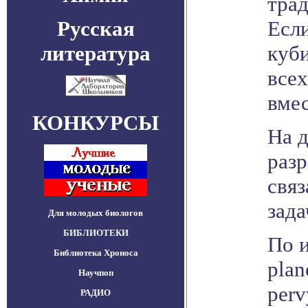
тра
Русская
Если
литература
куби
все
вмес
КОНКУРСЫ
На 
раз
свя
зада
Для молодых биологов
БИБЛИОТЕКИ
По и
Библиотека Хроноса
plan
Научпоп
perv
РАДИО