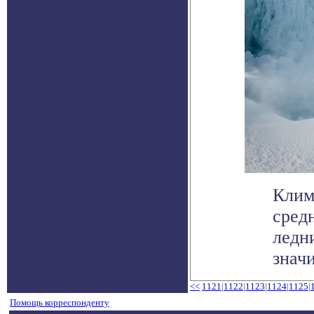
Клим
сред
ледн
значит
<<
1121
|
1122
|
1123
|
1124
|
1125
|
Помощь корреспонденту