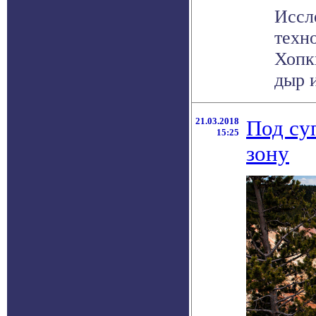
Иссл
техн
Хопк
дыр 
21.03.2018
Под су
15:25
зону