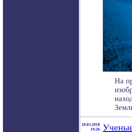
На п
изоб
нахо
Земли
20.03.2018
Ученые
19:26