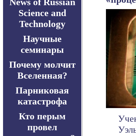
News of Russian
Science and
Technology
Научные
семинары
Почему молчит
Вселенная?
Парниковая
катастрофа
Кто перым
Уче
провел
Уэль