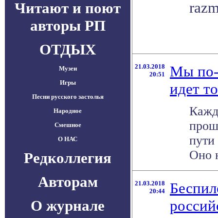
razm
Читают и поют
авторы РП
ОТДЫХ
21.03.2018
Мы по-
Музеи
20:51
Игры
идет т
Песни русского застолья
Кажд
Народное
прош
Смешное
пути 
О НАС
Оно н
Редколлегия
Авторам
21.03.2018
Беспил
20:44
О журнале
россий