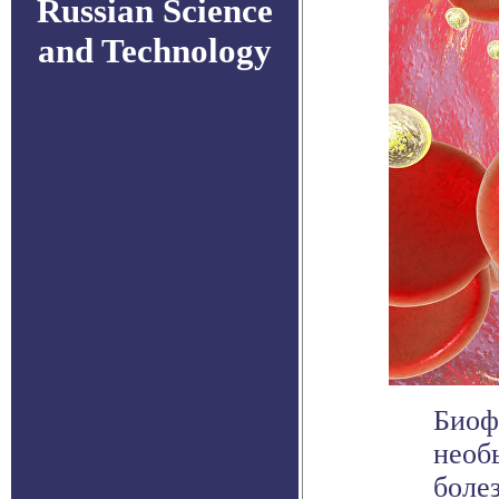
Russian Science
and Technology
Биоф
необ
боле