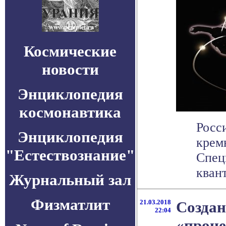
Космические
новости
Энциклопедия
космонавтика
Росс
Энциклопедия
крем
"Естествознание"
Спец
квант
Журнальный зал
Физматлит
21.03.2018
Создан
22:04
«проце