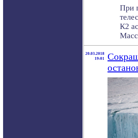
При 
теле
К2 а
Масса
20.03.2018
Сокращ
19:01
остано