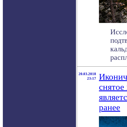
Иссл
подт
каль
распл
20.03.2018
Иконич
23:17
снятое
являет
ранее