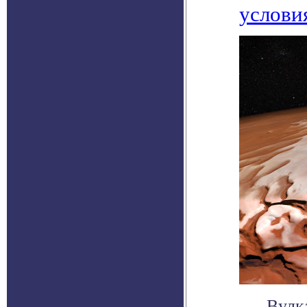
услови
Вулк