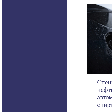
Спец
нефт
авто
спирт