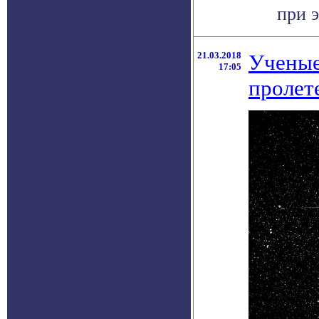
при э
21.03.2018
Ученые
17:05
пролет