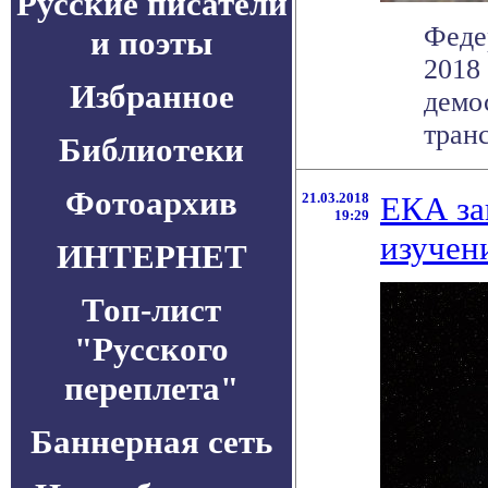
Русские писатели
Феде
и поэты
2018
Избранное
демо
транс
Библиотеки
Фотоархив
21.03.2018
ЕКА за
19:29
изучен
ИНТЕРНЕТ
Топ-лист
"Русского
переплета"
Баннерная сеть