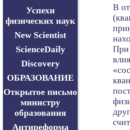
В о
Успехи
(ква
физических наук
прин
New Scientist
нах
При 
ScienceDaily
влия
Discovery
«сос
ОБРАЗОВАНИЕ
кван
пост
Открытое письмо
физи
министру
дру
образования
счи
Антиреформа