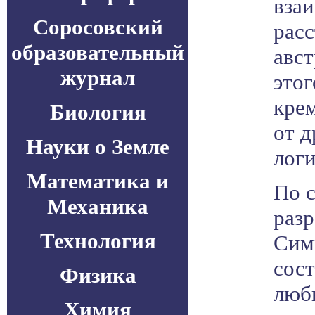
взаи
Соросовский
расс
образовательный
авс
журнал
это
крем
Биология
от д
Науки о Земле
логи
Математика и
По 
Механика
раз
Технология
Сим
сост
Физика
люб
Химия