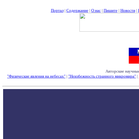
Портал
|
Содержание
|
О нас
|
Пишите
|
Новости
|
Авторские научные
"Физические явления на небесах"
|
"Неизбежность странного микромира"
|
Семинары - Конфе