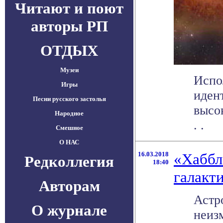
Читают и поют
авторы РП
ОТДЫХ
Музеи
Испо
Игры
иден
Песни русского застолья
высо
Народное
. .
Смешное
О НАС
16.03.2018
«Хаббл
Редколлегия
18:40
галакт
Авторам
Астр
О журнале
неиз