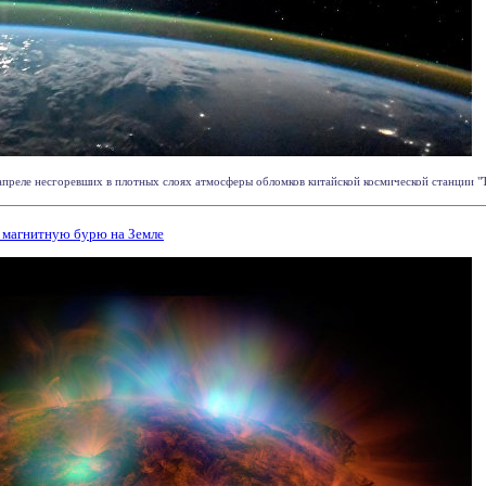
преле несгоревших в плотных слоях атмосферы обломков китайской космической станции "Тян
о магнитную бурю на Земле