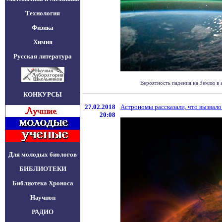
Технология
Физика
Химия
Русская литература
Вероятность падения на Землю в а
КОНКУРСЫ
27.02.2018
Астрономы рассказали, что вызвал
20:08
Для молодых биологов
БИБЛИОТЕКИ
Библиотека Хроноса
Научпоп
РАДИО