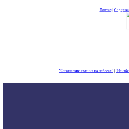
Портал
|
Содержа
"Физические явления на небесах"
|
"Неизбе