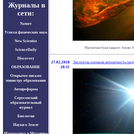
Журналы в
сети:
Nature
Успехи физических наук
New Scientist
Магнитная буря накроет Землю 18
ScienceDaily
Discovery
27.02.2018
Эксперты оценили вероятность паде
ОБРАЗОВАНИЕ
20:11
Открытое письмо
министру образования
Антиреформа
Соросовский
образовательный
журнал
Биология
Науки о Земле
Математика и Механика