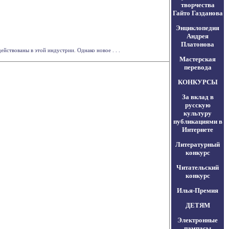
творчества
Гайто Газданова
Энциклопедия
Андрея
Платонова
ствованы в этой индустрии. Однако новое . . .
Мастерская
перевода
КОНКУРСЫ
За вклад в
русскую
культуру
публикациями в
Интернете
Литературный
конкурс
Читательский
конкурс
Илья-Премия
ДЕТЯМ
Электронные
пампасы