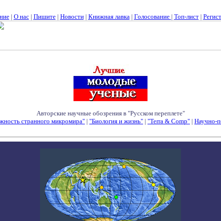
ние
|
О нас
|
Пишите
|
Новости
|
Книжная лавка
|
Голосование
|
Топ-лист
|
Регис
Авторские научные обозрения в "Русском переплете"
жность странного микромира"
|
"Биология и жизнь"
|
"Terra & Comp"
|
Научно-п
Семинары - Конференции - Симпозиумы - Конкурсы