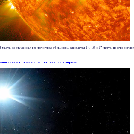
 марта, возмущенная геомагнитная обстановка ожидается 14, 16 и 17 марта, прогнозируют 
ния китайской космической станции в апреле