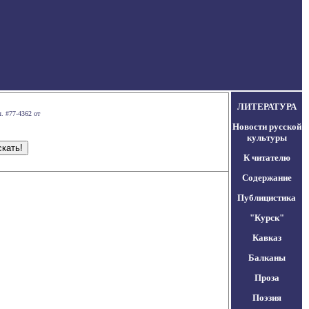
ЛИТЕРАТУРА
. #77-4362 от
Новости русской
культуры
К читателю
Содержание
Публицистика
"Курск"
Кавказ
Балканы
Проза
Поэзия