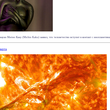
ауки Митио Каку (Michio Kaku) заявил, что человечество вступит в контакт с инопланетянам
марта