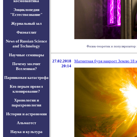
космонавтика
Энциклопедия
"Естествознание"
Журнальный зал
Физматлит
News of Russian Science
and Technology
Физик-теоретик и популяризатор н
Научные семинары
27.02.2018
Магнитная буря накроет Землю 18 
Почему молчит
20:14
Вселенная?
Парниковая катастрофа
Кто перым провел
клонирование?
Хронология и
парахронология
История и астрономия
Альмагест
Наука и культура