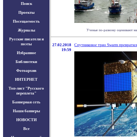
Поиск
Проекты
Посещаемость
Журналы
Ученые по-разному оценивают мас
Русские писатели и
поэты
27.02.2018
Спутниковое трио Swarm превратило
19:59
Избранное
Библиотеки
Фотоархив
ИНТЕРНЕТ
Топ-лист "Русского
переплета"
Баннерная сеть
Наши баннеры
НОВОСТИ
Все