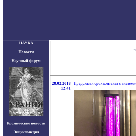
НАУКА
"
Новости
Научный форум
28.02.2018
Предсказан срок контакта с внезем
12:41
Космические новости
Энциклопедия