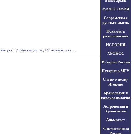
Видеоархив
ФИЛОСОФИЯ
Современная
русская мысль
Искания и
размышления
ИСТОРИЯ
ьгун-1" ("Небесный дворец 1") составляет уже . . .
ХРОНОС
История России
История в МГУ
Слово о полку
Игореве
Хронология и
парахронология
Астрономия и
Хронология
Альмагест
Запечатленная
Россия