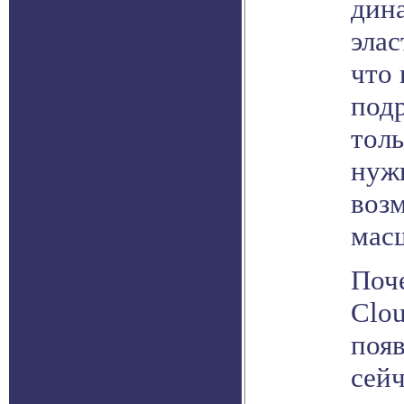
дин
эла
что 
под
толь
нуж
воз
мас
Поч
Clo
поя
сейч