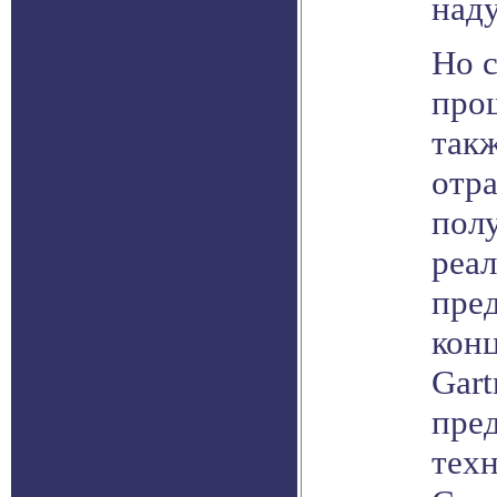
наду
Но 
прош
так
отра
полу
реа
пред
кон
Gart
пред
тех