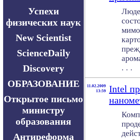
Успехи
Люде
сост
физических наук
мимо
New Scientist
карт
преж
ScienceDaily
аром
Discovery
. . .
ОБРАЗОВАНИЕ
11.02.2009
Intel п
13:59
Открытое письмо
наноме
министру
Комп
образования
прод
дейс
Антиреформа