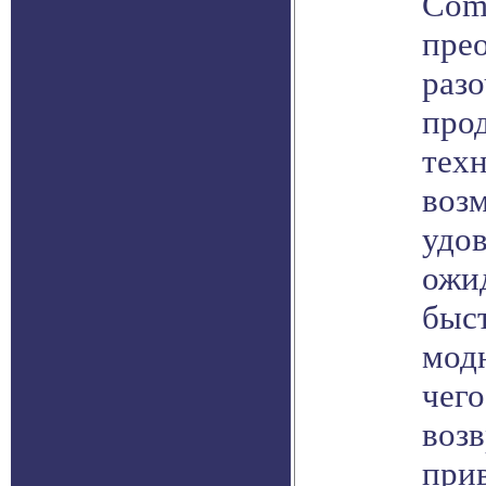
Com
прео
разо
прод
тех
воз
удо
ожи
быс
модн
чего
воз
при