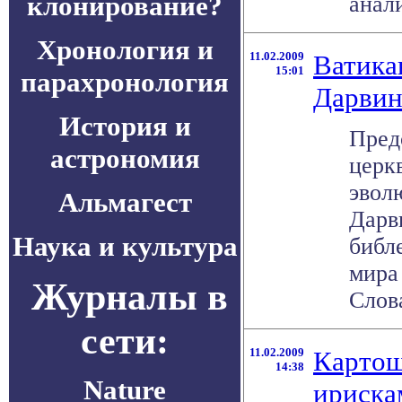
клонирование?
анали
Хронология и
11.02.2009
Ватика
15:01
парахронология
Дарвин
История и
Пред
астрономия
церкв
эвол
Альмагест
Дарв
Наука и культура
библ
мира
Журналы в
Слова
сети:
11.02.2009
Картош
14:38
Nature
ириска