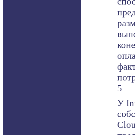
спо
пред
раз
вып
кон
опл
фак
потр
5
У In
соб
Clo