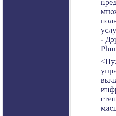
пре
мно
поль
услу
- Дэ
Plum
<Пу
упр
выч
инф
сте
мас