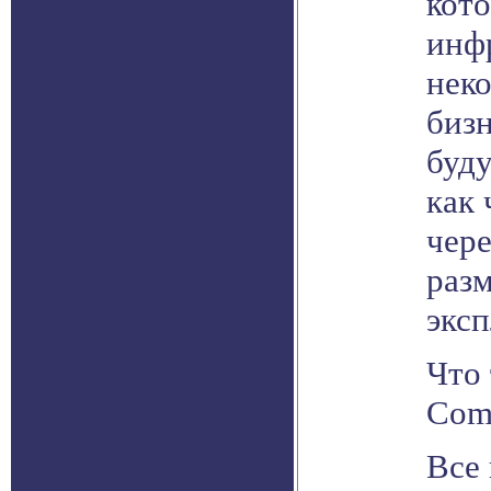
кот
инфр
нек
биз
буду
как 
чере
раз
эксп
Что 
Com
Все 