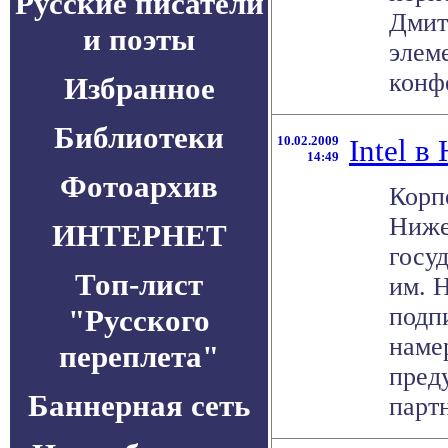
Русские писатели
Дмит
и поэты
элем
конфе
Избранное
Библиотеки
10.02.2009
Intel 
14:49
Фотоархив
Корпо
Ниже
ИНТЕРНЕТ
госу
Топ-лист
им. 
подп
"Русского
наме
переплета"
пред
Баннерная сеть
партн