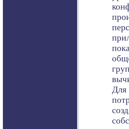
кон
про
пер
при
пок
общ
груп
вычи
Для 
пот
созд
соб