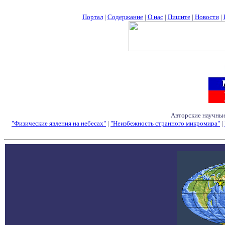
Портал
|
Содержание
|
О нас
|
Пишите
|
Новости
|
Авторские научные
"Физические явления на небесах"
|
"Неизбежность странного микромира"
|
Семинары - Конфе