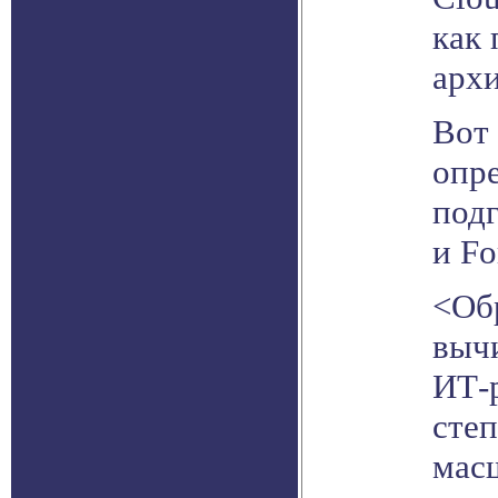
как
арх
Вот
опр
подг
и Fo
<Об
выч
ИТ-
сте
мас