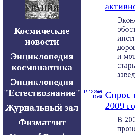
активн
Экон
обос
Космические
инст
новости
доро
Энциклопедия
и мо
стар
космонавтика
заведе
Энциклопедия
"Естествознание"
13.02.2009
Спрос 
10:48
2009 г
Журнальный зал
В 200
Физматлит
проц