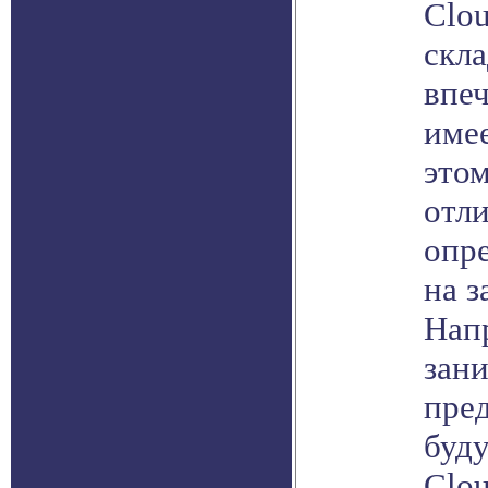
Clou
скла
впеч
имее
этом
отл
опр
на 
Напр
зан
пред
буд
Clou