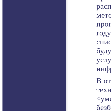
рас
мет
прог
год
спис
буду
услу
инф
В о
тех
<ум
без