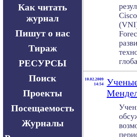
Как читать
резу
Cisco
журнал
(VNI)
Пишут о нас
Forec
разв
Тираж
техн
глоба
РЕСУРСЫ
Поиск
10.02.2009
Ученые
14:54
Проекты
Мендел
Посещаемость
Учен
обсу
Журналы
возм
пери