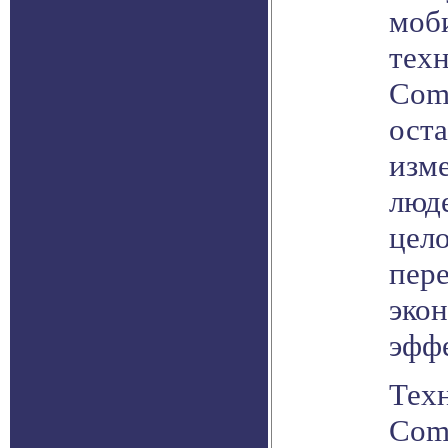
моб
тех
Com
оста
изм
люд
цело
пере
эко
эфф
Тех
Com