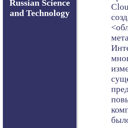
Russian Science
Clo
and Technology
созд
<обл
мет
Инте
мно
изм
сущ
пре
пов
комп
был