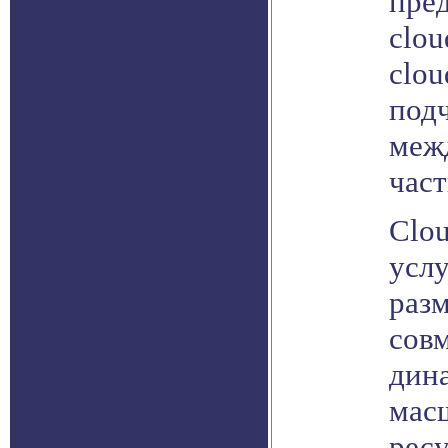
пре
clou
clou
под
меж
час
Clou
услу
раз
сов
дин
мас
рес