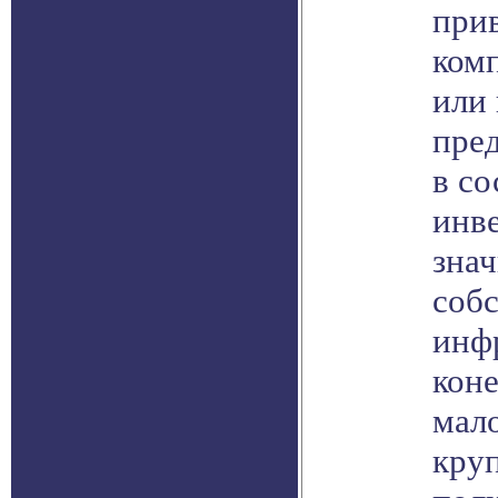
прив
ком
или
пре
в со
инв
знач
соб
инф
коне
мало
кру