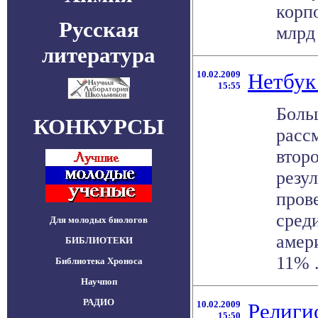
корп
Русская
млрд 
литература
10.02.2009
Нетбук
15:55
Боль
КОНКУРСЫ
расс
втор
резул
пров
сред
Для молодых биологов
амер
БИБЛИОТЕКИ
11% .
Библиотека Хроноса
Научпоп
РАДИО
10.02.2009
Религи
15:50