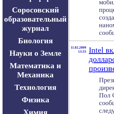
моби
Соросовский
проц
созд
образовательный
нано
журнал
сообщ
Биология
11.02.2009
Intel в
Науки о Земле
13:55
доллар
Математика и
произв
Механика
През
Технология
дире
Пол О
Физика
сооб
след
Химия