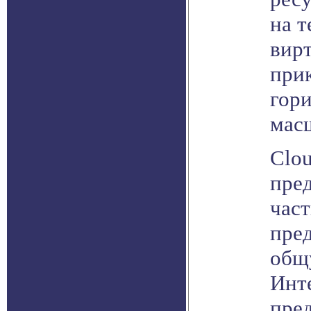
на 
вир
при
гор
мас
Clou
пре
час
пре
общ
Инт
пре