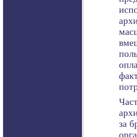
испо
архи
мас
вме
пол
опл
фак
пот
Част
арх
за 
орг