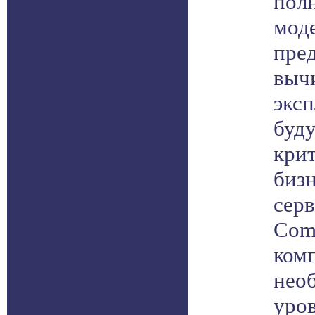
пол
мод
пре
выч
эксп
буду
кри
бизн
серв
Com
ком
нео
уро