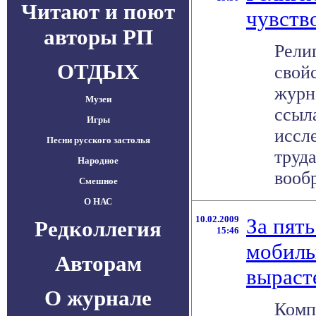
Читают и поют
чувств
авторы РП
Рели
ОТДЫХ
свой
журна
Музеи
ссыл
Игры
иссл
Песни русского застолья
труд
Народное
вообр
Смешное
О НАС
10.02.2009
За пять
Редколлегия
15:46
мобиль
Авторам
вырасте
О журнале
Комп