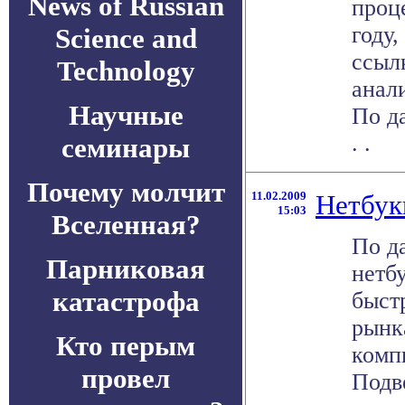
News of Russian
проц
году
Science and
ссыл
Technology
анал
Научные
По д
. .
семинары
Почему молчит
11.02.2009
Нетбук
15:03
Вселенная?
По д
Парниковая
нетб
катастрофа
быст
рынк
Кто перым
комп
провел
Подве