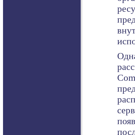
ресу
пре
вну
испо
Одн
рас
Com
пре
рас
сер
поя
посл