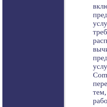
вкл
пре
услу
тре
рас
выч
пре
услу
Comp
пер
тем,
рабо