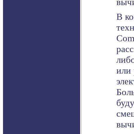
выч
В ко
тех
Com
расс
либ
или
элек
Бол
буду
сме
выч