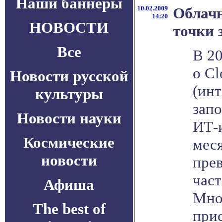
Наши баннеры
10.02.2009
Облач
14:20
НОВОСТИ
точки 
Все
В 2
о C
Новости русской
(ин
культуры
зап
Новости науки
ИТ-и
Космические
меся
новости
прев
час
Афиша
Мно
The best of
при