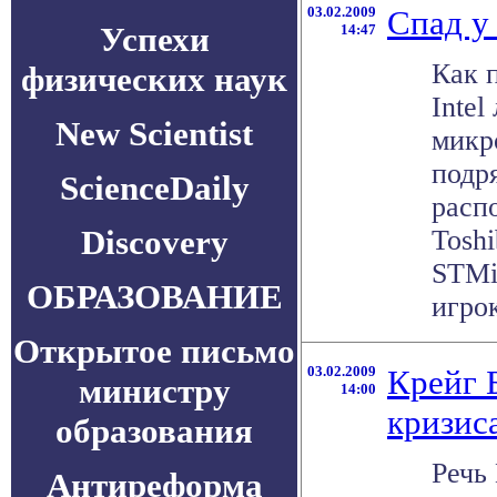
03.02.2009
Спад у 
Успехи
14:47
Как п
физических наук
Intel
New Scientist
микр
подр
ScienceDaily
расп
Discovery
Toshi
STMic
ОБРАЗОВАНИЕ
игрок
Открытое письмо
03.02.2009
Крейг 
министру
14:00
кризис
образования
Речь
Антиреформа