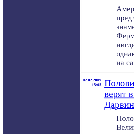
Амер
пред
знам
Ферм
нигд
одна
на са
02.02.2009
Полови
15:05
верят 
Дарвин
Поло
Вели