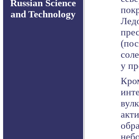
Russian Science
пок
and Technology
Лед
пре
(пос
сол
у пр
Кро
инт
вул
акти
обр
неб