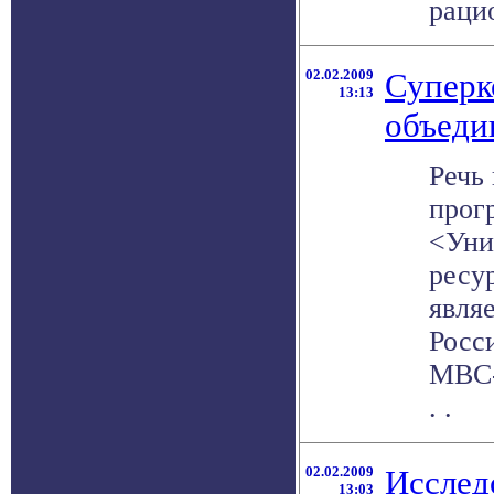
рацио
02.02.2009
Суперк
13:13
объед
Речь 
прог
<Уни
ресу
явля
Росс
МВС-
. .
02.02.2009
Исследо
13:03