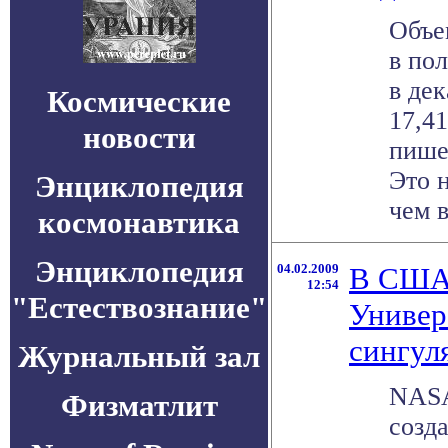
Объе
в по
в дек
Космические
17,4
новости
пишет
Это 
Энциклопедия
чем в
космонавтика
Энциклопедия
04.02.2009
В США 
12:54
"Естествознание"
Универ
сингул
Журнальный зал
NASA
Физматлит
созд