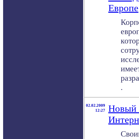
Европе
Корпо
евро
кото
сотр
иссл
имее
разр
.
02.02.2009
Новый 
12:27
Интерн
Свои