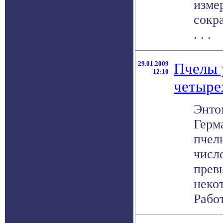
изме
сокр
. . .
29.01.2009
Пчелы 
12:10
четыре
Энто
Герм
пчел
числ
превы
неко
Работа