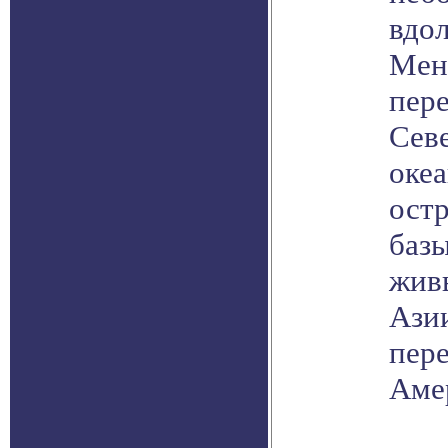
вдол
Мен
пер
Сев
океа
ост
баз
жив
Ази
пере
Аме