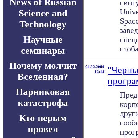
News of Russian
сингу
Unive
Science and
Spac
Technology
завед
Научные
спец
глоба
семинары
Почему молчит
04.02.2009
"Черны
12:18
Вселенная?
програ
Парниковая
Пред
катастрофа
корпо
друг
Кто перым
сооб
провел
прог