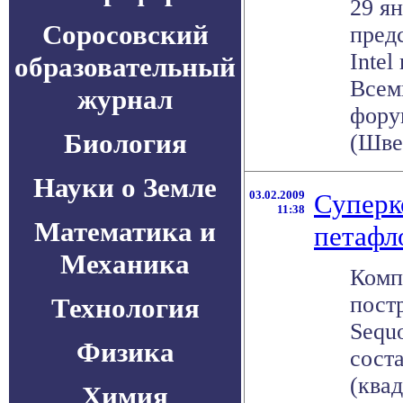
29 ян
Соросовский
пред
Intel
образовательный
Всем
журнал
фору
Биология
(Швей
Науки о Земле
03.02.2009
Суперк
11:38
Математика и
петафл
Механика
Комп
пост
Технология
Sequ
Физика
сост
(ква
Химия