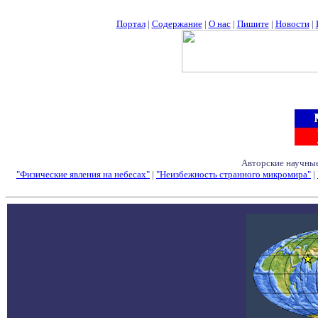
Портал
|
Содержание
|
О нас
|
Пишите
|
Новости
|
Авторские научные
"Физические явления на небесах"
|
"Неизбежность странного микромира"
|
Семинары - Конфе