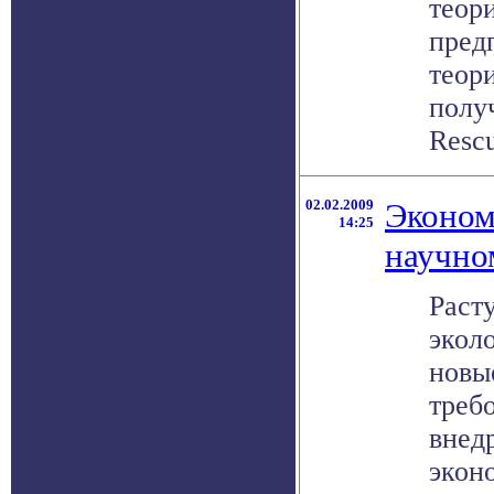
теор
пред
теор
полу
Rescu
02.02.2009
Эконом
14:25
научно
Раст
экол
новы
треб
внедр
экон