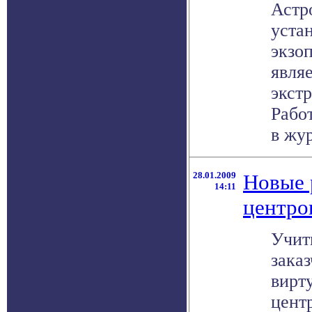
Астр
устан
экзо
явля
экст
Рабо
в жур
28.01.2009
Новые 
14:11
центро
Учит
заказ
вирт
цент