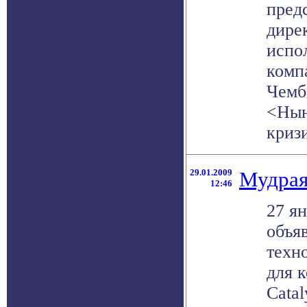
пред
дире
испо
комп
Чемб
<Нын
кризис
29.01.2009
Мудрая
12:46
27 я
объя
техн
для 
Catal