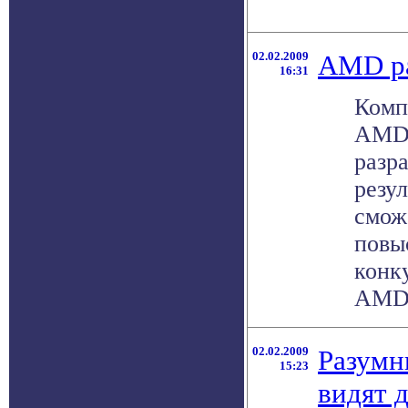
02.02.2009
AMD ра
16:31
Комп
AMD 
разр
резу
смож
повы
конк
AMD -
02.02.2009
Разумн
15:23
видят 