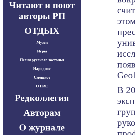
Читают и поют
счит
авторы РП
этом
ОТДЫХ
прес
унив
Музеи
исс
Игры
Песни русского застолья
появ
Народное
Geol
Смешное
О НАС
В 20
Редколлегия
экс
гру
Авторам
рук
О журнале
про