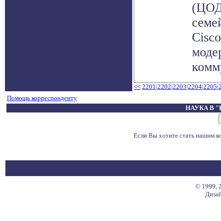
(ЦОД
семе
Cisc
моде
комму
<<
2201
|
2202
|
2203
|
2204
|
2205
|
Помощь корреспонденту
НАУКА В 
Если Вы хотите стать нашим 
© 1999, 
Дизай