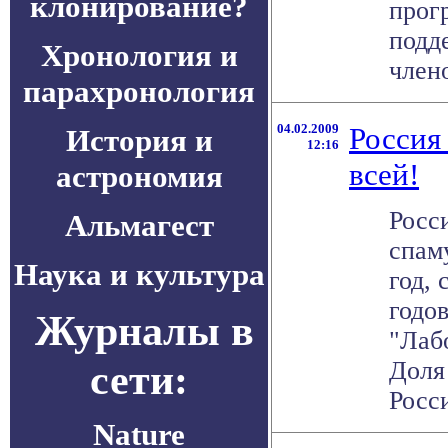
клонирование?
прог
подд
Хронология и
члено
парахронология
04.02.2009
Россия
История и
12:16
всей!
астрономия
Росс
Альмагест
спаму
Наука и культура
год,
годо
Журналы в
"Лаб
сети:
Доля
Росси
Nature