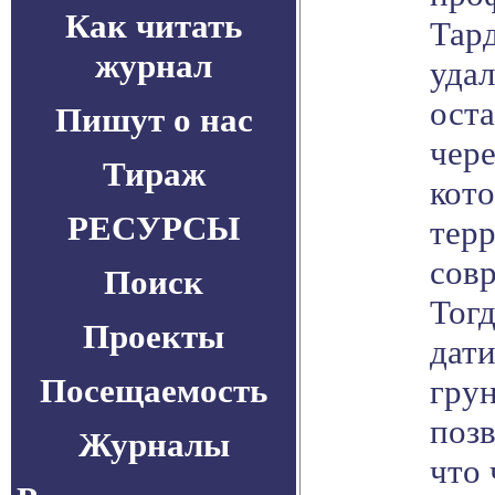
Как читать
Тард
журнал
уда
ост
Пишут о нас
чер
Тираж
кото
РЕСУРСЫ
тер
сов
Поиск
Тог
Проекты
дати
Посещаемость
грун
позв
Журналы
что 