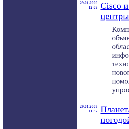
29.01.2009
Cisco и
12:09
центры
Комп
объя
обла
инфо
техн
ново
помо
упрос
29.01.2009
Планет
11:57
погодо