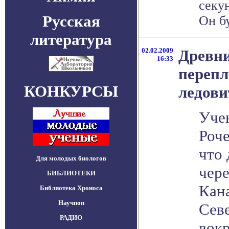
секу
Русская
Он бу
литература
02.02.2009
Древни
16:33
переп
КОНКУРСЫ
ледови
Уче
Роче
что 
Для молодых биологов
чер
БИБЛИОТЕКИ
Кан
Библиотека Хроноса
Научпоп
Сев
РАДИО
вокр