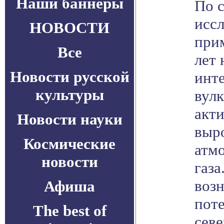
Наши баннеры
По 
иссл
НОВОСТИ
при
Все
лет 
Новости русской
инт
культуры
вул
акти
Новости науки
выр
Космические
атм
новости
газа
воз
Афиша
пот
The best of
севе