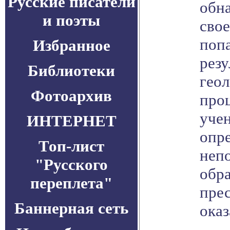
Русские писатели
обн
и поэты
свое
попа
Избранное
резу
Библиотеки
гео
Фотоархив
проц
уче
ИНТЕРНЕТ
опре
Топ-лист
неп
"Русского
обр
переплета"
пре
Баннерная сеть
оказ