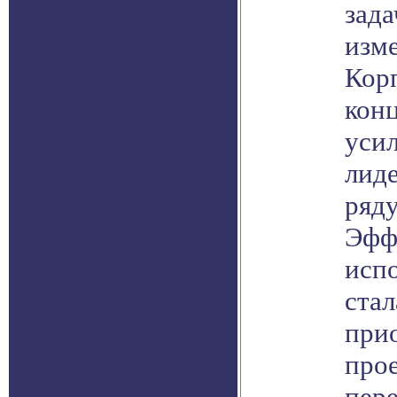
зада
изм
Корп
кон
уси
лид
ряд
Эфф
исп
ста
при
про
пер