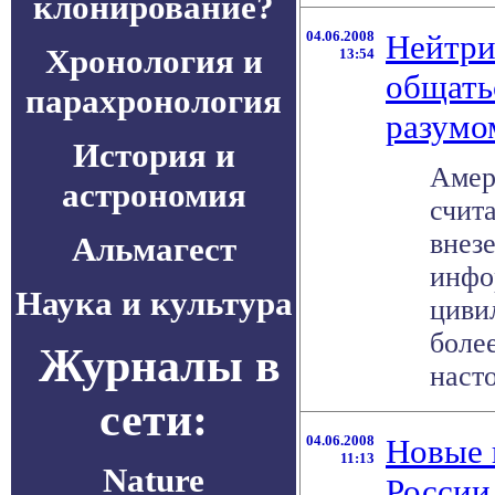
клонирование?
04.06.2008
Нейтри
Хронология и
13:54
общать
парахронология
разумо
История и
Амер
астрономия
счит
внез
Альмагест
инфо
Наука и культура
циви
боле
Журналы в
насто
сети:
04.06.2008
Новые 
11:13
Nature
России