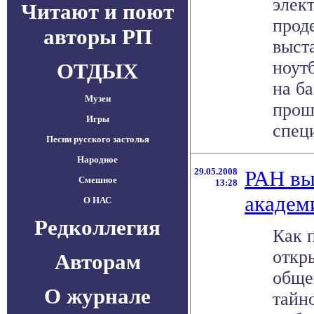
элек
Читают и поют
прод
авторы РП
выст
ноут
ОТДЫХ
на б
Музеи
прош
Игры
специ
Песни русского застолья
Народное
29.05.2008
РАН вы
Смешное
13:28
академ
О НАС
Редколлегия
Как 
откр
Авторам
обще
О журнале
тайн