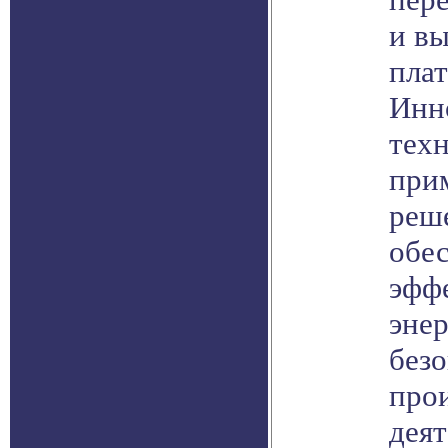
и в
пла
Инн
техн
при
реш
обе
эфф
эне
без
про
деят