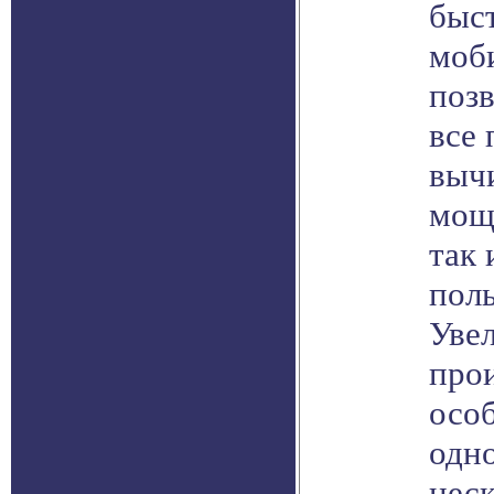
быс
моб
позв
все 
выч
мощ
так
поль
Уве
про
осо
одн
нес