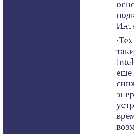
осн
под
Инт
∙Тех
таки
Inte
еще
сни
эне
устр
вре
воз