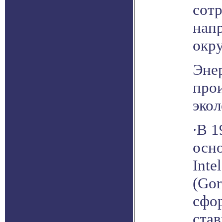
сот
нап
окр
Эне
про
эко
∙В 1
осн
Inte
(Go
сфо
ста