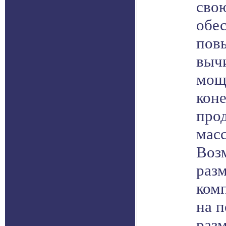
сво
обе
пов
выч
мощ
кон
прод
мас
Воз
раз
ком
на 
разм