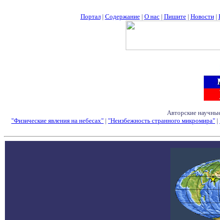
Портал
|
Содержание
|
О нас
|
Пишите
|
Новости
|
Авторские научные
"Физические явления на небесах"
|
"Неизбежность странного микромира"
|
Семинары - Конфе