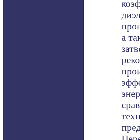
коэ
диэ
прон
а та
затв
рек
про
эфф
эне
сра
тех
пре
Пере