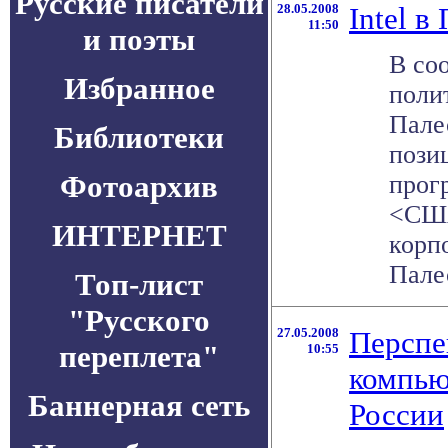
Русские писатели
28.05.2008
Intel в
11:50
и поэты
В со
Избранное
поли
Пале
Библиотеки
пози
Фотоархив
прог
<США
ИНТЕРНЕТ
корпо
Палес
Топ-лист
"Русского
27.05.2008
Перспе
переплета"
10:55
компью
Баннерная сеть
России