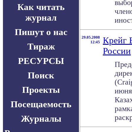
выбо
Как читать
член
журнал
иност
Пишут о нас
29.05.2008
Крейг 
12:45
Тираж
России
РЕСУРСЫ
Пред
дире
Поиск
(Crai
Проекты
июня
Каза
Посещаемость
рамк
раскр
Журналы