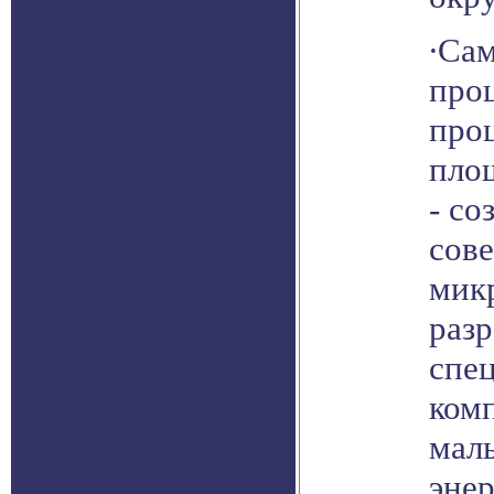
∙Са
проц
проц
пло
- со
сов
мик
раз
спе
ком
мал
эне