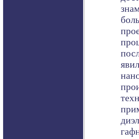
зна
бол
про
проц
посл
явил
нан
про
техн
при
диэл
гаф