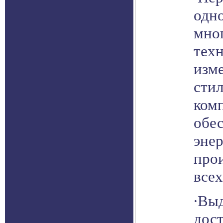
одн
мно
тех
изм
сти
ком
обе
эне
про
всех
∙Вы
дост