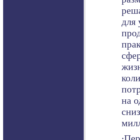
реш
для
про
прак
сфе
жизн
коли
потр
на о
сниз
милл
∙Пер