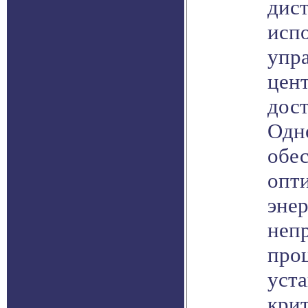
дис
испо
упр
цен
дос
Одн
обе
опт
эне
неп
проц
уста
кри