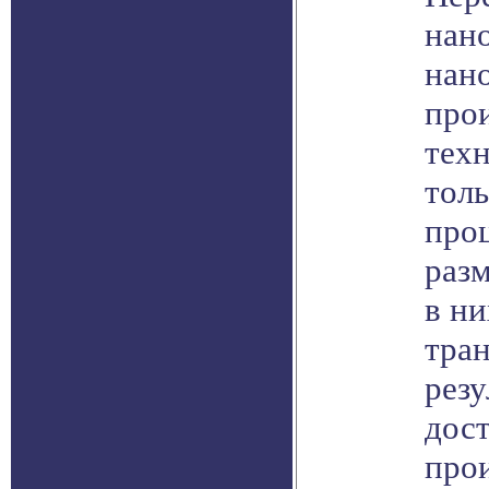
нано
нан
про
тех
толь
про
разм
в ни
тран
резу
дос
про