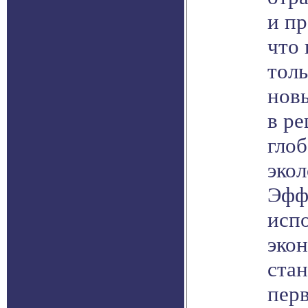
и п
что 
толь
новы
в р
гло
эко
Эфф
испо
эко
стан
пер