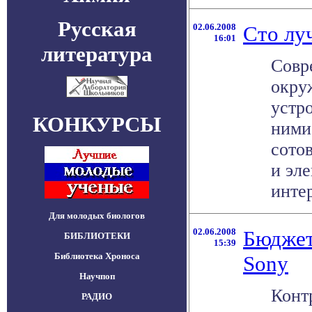
Русская
02.06.2008
Сто лу
16:01
литература
Совр
окру
устр
КОНКУРСЫ
ними
сото
и эле
интер
Для молодых биологов
02.06.2008
Бюджет
БИБЛИОТЕКИ
15:39
Библиотека Хроноса
Sony
Научпоп
Конт
РАДИО