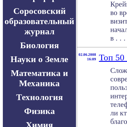
Крейг
Соросовский
во вр
образовательный
визит
нача
журнал
в . . .
Биология
02.06.2008
Топ 50
Науки о Земле
16:09
Слож
Математика и
совр
Механика
поль
инте
Технология
теле
Физика
ли кт
благо
Химия