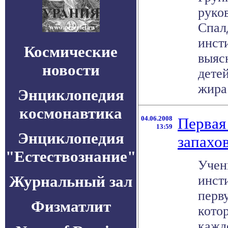
руко
Спал
инст
Космические
выяс
новости
дете
жира 
Энциклопедия
космонавтика
04.06.2008
Первая
13:59
Энциклопедия
запахо
"Естествознание"
Учен
Журнальный зал
инст
перв
Физматлит
кото
кажд