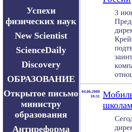
Успехи
3 ию
физических наук
Пред
дире
New Scientist
Крейг
подт
ScienceDaily
заин
Discovery
комп
отнош
ОБРАЗОВАНИЕ
Открытое письмо
04.06.2008
Мобиль
10:31
министру
школам
образования
Сего
дире
Антиреформа