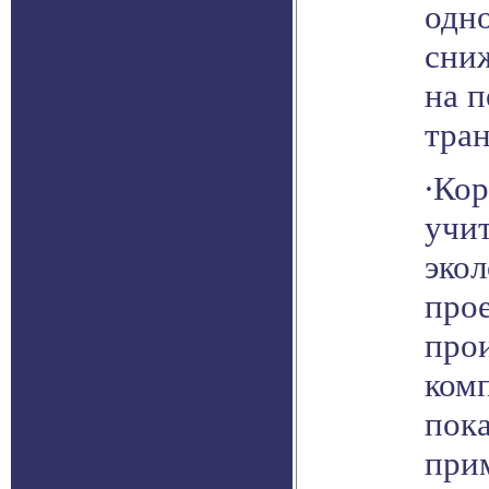
одн
сниж
на 
тран
∙Кор
учи
экол
про
про
ком
пок
при