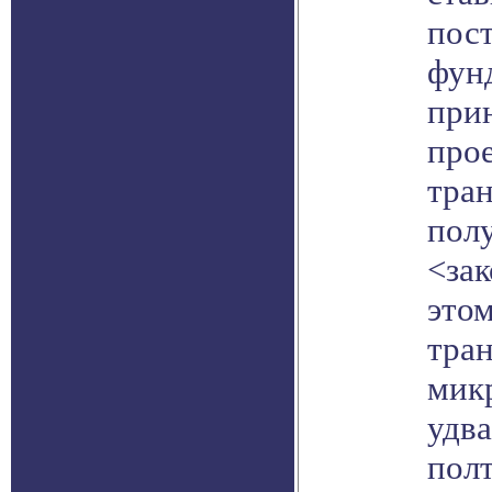
пост
фун
при
про
тран
пол
<за
этом
тран
мик
удв
полт