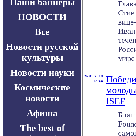
Наши баннеры
Глав
Стив
НОВОСТИ
вице
Все
Иван
тече
Новости русской
Росси
культуры
мире 
Новости науки
26.05.2008
Победи
13:44
Космические
молоды
новости
ISEF
Афиша
Благ
Foun
The best of
само