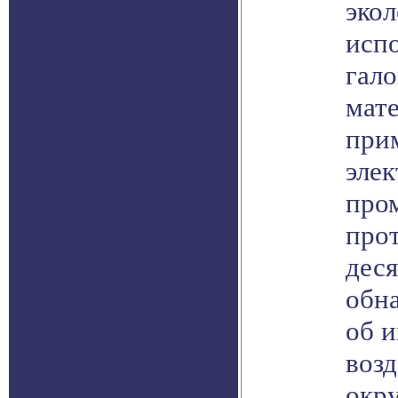
экол
исп
гало
мате
при
эле
про
про
деся
обн
об и
возд
окр