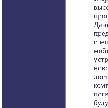
выс
про
Дан
пре
спе
моб
устр
ново
дос
ком
появ
буд