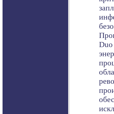
зап
инф
безо
Проц
Duo 
эне
проц
обла
рев
про
обе
иск