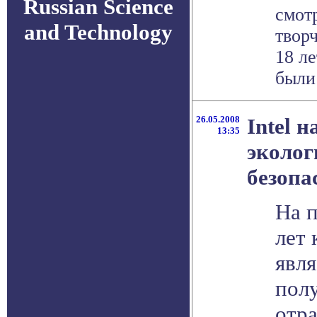
Russian Science
смот
and Technology
творч
18 л
были 
26.05.2008
Intel н
13:35
эколог
безопа
На 
лет 
явля
пол
отр