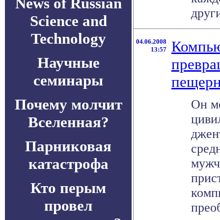
News of Russian
други
Science and
Technology
04.06.2008
Компью
13:57
Научные
превра
семинары
пещерн
Почему молчит
Он м
циви
Вселенная?
джен
Парниковая
сред
катастрофа
мужч
прис
Кто перым
комп
провел
преоб