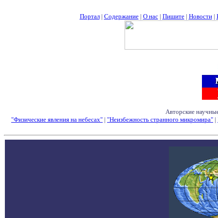
Портал
|
Содержание
|
О нас
|
Пишите
|
Новости
|
Авторские научные
"Физические явления на небесах"
|
"Неизбежность странного микромира"
|
Семинары - Конфе