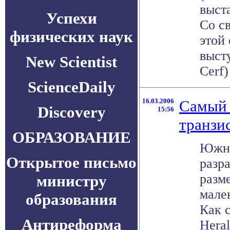
выст
Успехи
Со с
физических наук
этой
выст
New Scientist
Cerf)
ScienceDaily
16.03.2006
Самый 
Discovery
15:56
транзи
ОБРАЗОВАНИЕ
Южно
Открытое письмо
разр
разм
министру
мале
образования
Как 
Антиреформа
Hera