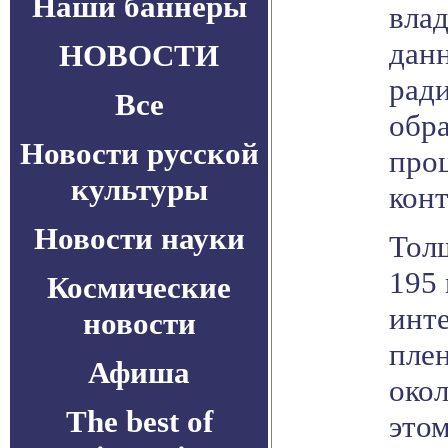
Наши баннеры
вла
дан
НОВОСТИ
ради
Все
обр
Новости русской
про
культуры
конт
Новости науки
Толщ
195 
Космические
инт
новости
пле
Афиша
окол
The best of
этом