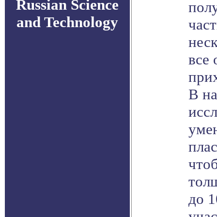
Russian Science
пол
and Technology
част
нес
все 
прих
В н
иссл
уме
пла
что
тол
до 
учас