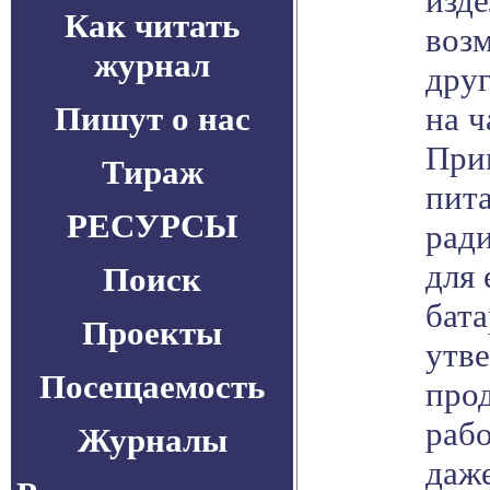
изде
Как читать
воз
журнал
дру
Пишут о нас
на ч
При
Тираж
пита
РЕСУРСЫ
рад
для
Поиск
бата
Проекты
утве
Посещаемость
про
раб
Журналы
даже