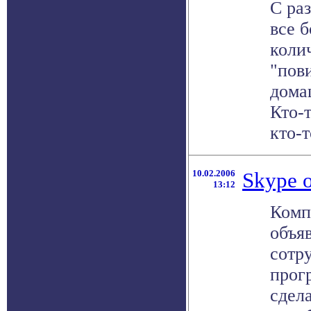
С ра
все 
коли
"пов
дома
Кто-т
кто-т
10.02.2006
Skype о
13:12
Комп
объя
сотр
прог
сдел