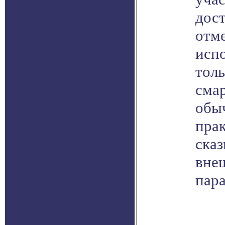
дос
отм
испо
толь
смар
обы
пра
сказ
вне
пар