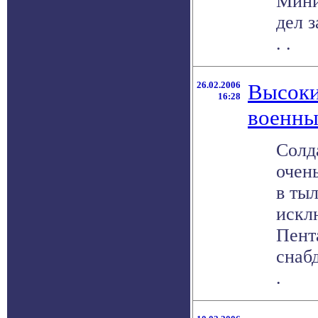
Мини
дел з
. .
26.02.2006
Высоки
16:28
военн
Солд
очен
в ты
искл
Пент
снабд
.