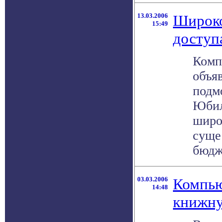
13.03.2006
Широко
15:49
доступ
Комп
объя
подм
Юбил
широ
суще
бюдже
03.03.2006
Компью
14:48
книжну