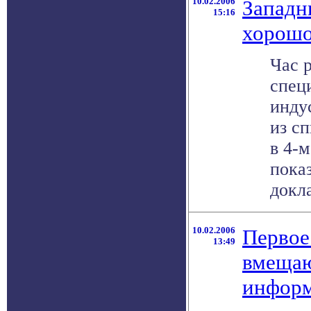
10.02.2006
Западн
15:16
хорошо
Час 
специ
инду
из сп
в 4-
показ
докла
10.02.2006
Первое
13:49
вмещаю
инфор