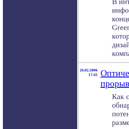
В ин
инфо
конц
Gree
котор
диза
компа
26.02.2006
Оптиче
17:45
прорыв
Как 
обна
поте
разм