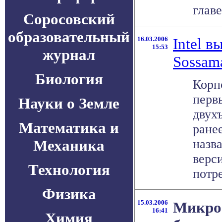
главе
Соросовский
образовательный
16.03.2006
Intel 
15:53
журнал
Sossam
Биология
Корп
перв
Науки о Земле
двух
Математика и
ране
Механика
назв
верс
Технология
потре
Физика
15.03.2006
Микрос
16:41
Химия