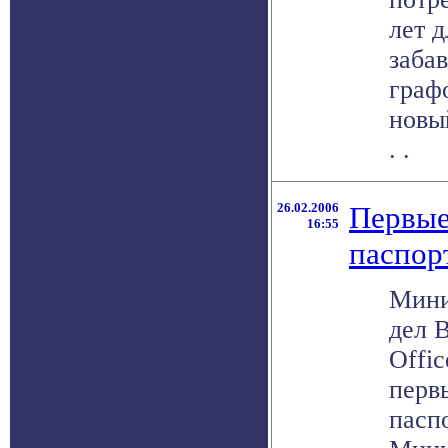
лет д
заба
граф
новы
. .
26.02.2006
Первые
16:55
паспор
Мини
дел 
Offi
перв
паспо