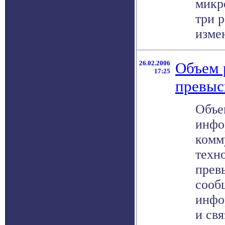
микр
три р
измен
26.02.2006
Объем
17:25
превыс
Объе
инфо
комм
техно
прев
сооб
инфо
и свя