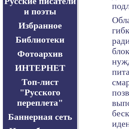
Русские писатели
под
и поэты
Обл
Избранное
гибк
Библиотеки
рад
блок
Фотоархив
нуж
ИНТЕРНЕТ
пит
Топ-лист
смар
"Русского
поз
переплета"
вып
бес
Баннерная сеть
иде