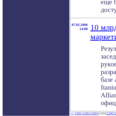
еще 
досту
07.02.2006
10 млрд
14:08
маркет
Резу
засе
руко
разр
базе 
Itani
Allia
офици
<<
2261
|
2262
|
2263
|2264|
2265
|