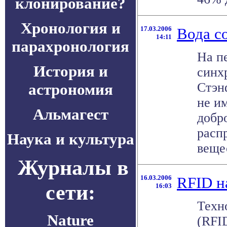
клонирование?
Хронология и
17.03.2006
Вода с
14:11
парахронология
На п
История и
синх
Стэн
астрономия
не и
Альмагест
добр
расп
Наука и культура
вещес
Журналы в
16.03.2006
RFID н
сети:
16:03
Техн
Nature
(RFI