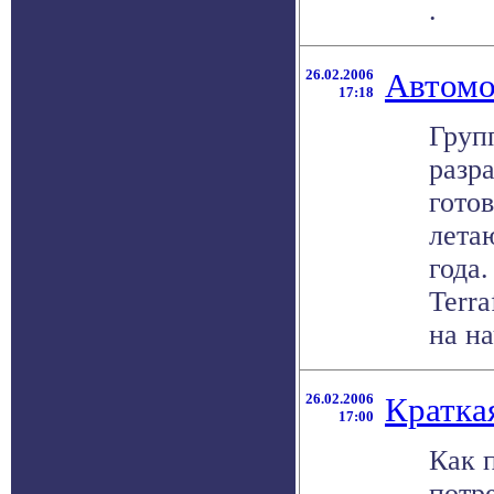
.
26.02.2006
Автомо
17:18
Груп
разр
гото
лета
года
Terra
на на
26.02.2006
Кратка
17:00
Как 
потр