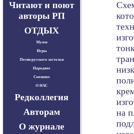
Читают и поют
Схем
авторы РП
кот
тех
ОТДЫХ
изг
Музеи
тон
Игры
тран
Песни русского застолья
низ
Народное
Смешное
пол
О НАС
крем
Редколлегия
изг
Авторам
на 
подл
О журнале