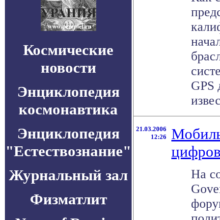
пред
кали
нача
Космические
брас
новости
сист
GPS 
Энциклопедия
извес
космонавтика
Энциклопедия
21.03.2006
Мобиль
12:26
"Естествознание"
цифро
Журнальный зал
На с
Gove
Физматлит
фору
поли