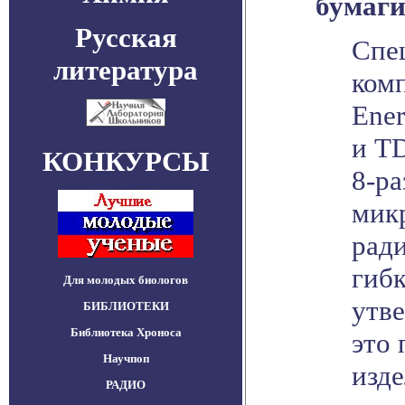
бумаг
Русская
Спе
литература
ком
Ener
и TD
КОНКУРСЫ
8-р
мик
рад
гиб
Для молодых биологов
утв
БИБЛИОТЕКИ
Библиотека Хроноса
это 
Научпоп
изде
РАДИО