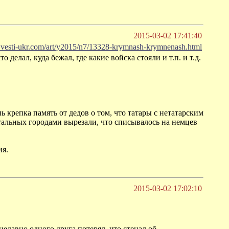
2015-03-02 17:41:40
er.vesti-ukr.com/art/y2015/n7/13328-krymnash-krymnenash.html
делал, куда бежал, где какие войска стояли и т.п. и т.д.
 крепка память от дедов о том, что татары с нетатарским
тальных городами вырезали, что списывалось на немцев
ия.
2015-03-02 17:02:10
едавно одного друга потерял, что стенал об