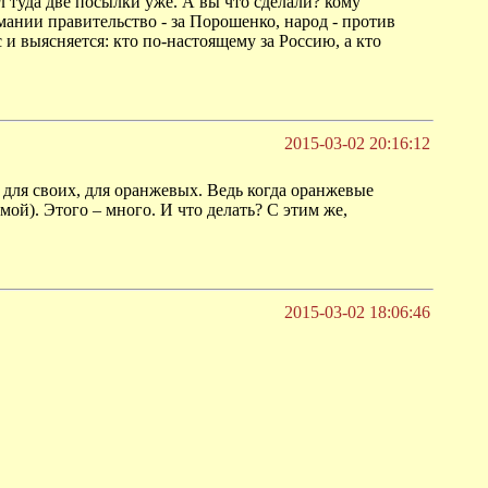
 туда две посылки уже. А вы что сделали? кому
ании правительство - за Порошенко, народ - против
 и выясняется: кто по-настоящему за Россию, а кто
2015-03-02 20:16:12
 для своих, для оранжевых. Ведь когда оранжевые
мой). Этого – много. И что делать? С этим же,
2015-03-02 18:06:46