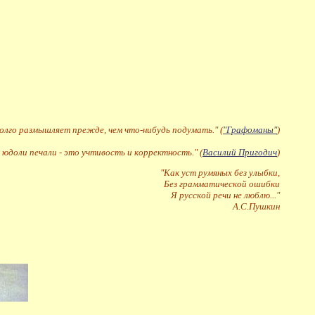
долго размышляет прежде, чем что-нибудь подумать." (
"Графоманы"
)
 юдоли печали - это учтивость и корректность." (
Василий Пригодич
)
"Как уст румяных без улыбки,
Без грамматической ошибки
Я русской речи не люблю..."
А.С.Пушкин