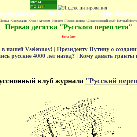
Портал
|
Содержание
|
О нас
|
Авторам
|
Новости
|
Первая десятка
|
Дискуссионный клуб
|
Научный фору
Первая десятка "Русского переплета"
Темы дня:
 в нашей Vselennoy!
|
Президенту Путину о создани
сь русские 4000 лет назад? |
Кому давать гранты 
уссионный клуб журнала
"Русский пере