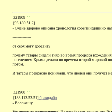
321909
""
[93.180.51.2]
- Очень здорово описана хронология событий(длинно напис
---------------
от себя могу добавить
почему татары сидели тихо во время процесса вхождения 
населением Крыма делали во времена второй мировой во
потом.
И татары прекрасно понимали, что люлей они получат не 
321908
""
[188.113.53.51]
бракодабр
- Воложину
Уж простите великодушно! Не разобрался, решил, что Вы 