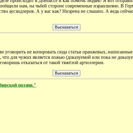
деле происходит в Донбассе и как помочь людям? Я вот отправил
ообщили нам, на чьбей стороне современные израильтяне. В Герм
тво аусзидлеров. А у вас как? Низрена не слышно. А ведь сейчас
ми уговорить не копировать сюда статьи оранжевых, написанные
 что для чужих является ложью (доказуемой или пока не доказуе
 уговоришь отказаться от такой тяжёлой артиллерии.
бирской поэзии."