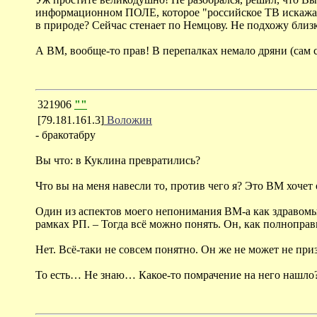
информационном ПОЛЕ, которое "российское ТВ искажает".
в природе? Сейчас стенает по Немцову. Не подхожу близ
А ВМ, вообще-то прав! В перепалках немало дряни (сам 
321906
""
[79.181.161.3]
Воложин
- бракотабру
Вы что: в Куклина превратились?
Что вы на меня навесли то, против чего я? Это ВМ хоче
Один из аспектов моего непонимания ВМ-а как здравомыс
рамках РП. – Тогда всё можно понять. Он, как полноправ
Нет. Всё-таки не совсем понятно. Он же не может не приз
То есть… Не знаю… Какое-то помрачение на него нашло