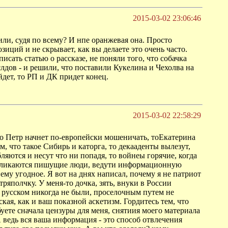
2015-03-02 23:06:46
нили, судя по всему? И нпе оранжевая она. Просто
зиций и не скрывает, как вы делаете это очень часто.
исать статью о рассказе, не поняли того, что собачка
дов - и решили, что поставили Кукелина и Чехолва на
йдет, то РП и ДК придет конец.
2015-03-02 22:58:29
но Петр начнет по-европейски мошеничать, тоЕкатерина
, что такое Сибирь и каторга, то декааденты вылезут,
ляются и несут что ни попадя, то войнеы горячие, когда
 откликаются пишущие люди, ведути информационную
ему угодное. Я вот на днях написал, почему я не патриот
ряполчку. У меня-то дочка, зять, внуки в России
м русском никогда не были, проселочным путем не
ая, как и ваш показной аскетизм. Гордитесь тем, что
ебуете сначала цензуры для меня, снятиия моего материала
 ведь вся ваша информация - это способ отвлечения