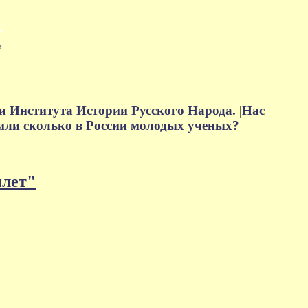
м
и Института Истории Русского Народа.
|
Нас
или сколько в России молодых ученых?
плет"