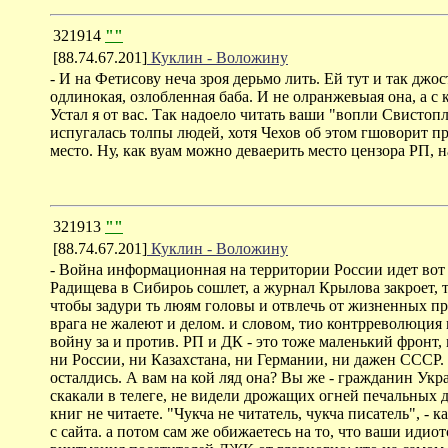
321914
""
[88.74.67.201]
Куклин - Воложину
- И на Фетисову неча зроя дерьмо лить. Ей тут и так джос
одлинокая, озлобленная баба. И не олранжевыая она, а с к
Устал я от вас. Так надоело читать ваши "вопли Свистопл
испугалась толпы людей, хотя Чехов об этом гшоворит п
место. Ну, как вуам можно деваерить место цензора РП, н
321913
""
[88.74.67.201]
Куклин - Воложину
- Война информационная на территории России идет вот 
Радищева в Сибироь сошлет, а журнал Крылова закроет, то
чтобы задури ть люям головы и отвлечь от жизненных про
врага не жалеют и делом. и словом, тио контрреволюци
войну за и против. РП и ДК - это тоже маленький фронт, 
ни России, ни Казахстана, ни Германии, ни дажен СССР. 
осталдись. А вам на кой ляд она? Вы же - гражданин Ук
скакали в телеге, не видели дрожащих огней печальных д
книг не читаете. "Чукча не читатель, чукча писатель", -
с сайта. а потом сам же обижаетесь на то, что ваши иди