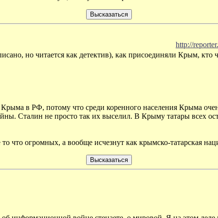
http://report
ано, но читается как детектив), как присоединяли Крым, кто что 
Крыма в РФ, потому что среди коренного населения Крыма очень
йны. Сталин не просто так их выселил. В Крыму татары всех ос
то что огромных, а вообще исчезнут как крымско-татарская нац
об информационной войне стенаете, о мировой. Я на этом деле н