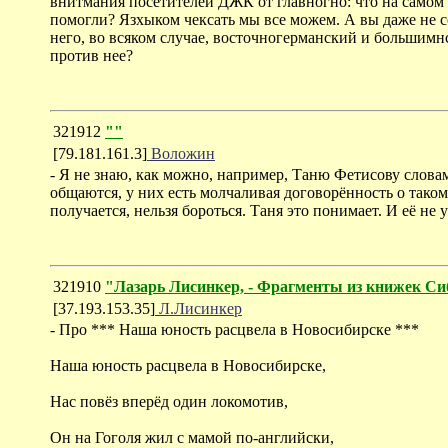
внитмания посетителей ДЖК от главногно: что на самом 
помогли? Язхыком чексать мы все можем. А вы даже не с
него, во всяком случае, восточногерманский и большимнс
против нее?
321912
""
[79.181.161.3]
Воложин
- Я не знаю, как можно, например, Таню Фетисову слова
общаются, у них есть молчаливая договорённость о таком,
получается, нельзя бороться. Таня это понимает. И её не
321910
"Лазарь Лисинкер, - Фрагменты из книжек Си
[37.193.153.35]
Л.Лисинкер
- Про *** Наша юность расцвела в Новосибирске ***
Наша юность расцвела в Новосибирске,
Нас повёз вперёд один локомотив,
Он на Гоголя жил с мамой по-английски,