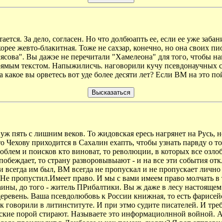
тается. За дело, согласен. Но что долбюапть ее, если ее уже заба
орее жевто-блакитная. Тоже не сахзар, конечно, но она своих пио
ясова". Вы дажэе не перечитали "Хамелеона" для того, чтобы нап
рямым текстом. Напыжилисчь. наговорили кучу псевдонаучных сл
а какое вы орветесь вот уде более десяти лет? Если ВМ на это по
уж пять с лишним веков. То жидовская ересь нагрянет на Русь, 
 Чехову приходится в Сахалин ехапть, чтобы узнать парвду о том
блем и поисков кто виноват, то революции, в которых все озлоб
я побеждает, то страну разворовывыают - и на все эти события
и всегда им был, ВМ всегда не пропускал и не пропускает лично 
Не пропустил.Имеет право. И мы с вами имеем право молчать в т
раины, до того - житель ПРибалтики. Вы ж даже в лесу настояще
еревень. Ваша псевдолюбовь к России книжная, то есть фарисейск
 как говорили в литинституте. И при этмо судите писателей. И тр
отские порой стирают. Называете это информациолнной войной. А