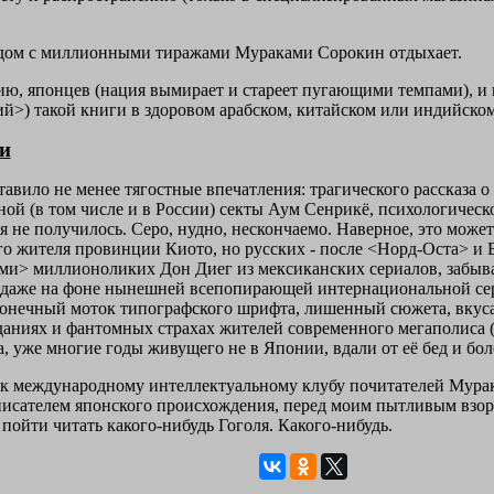
ядом с миллионными тиражами Мураками Сорокин отдыхает.
ю, японцев (нация вымирает и стареет пугающими темпами), и в
й>) такой книги в здоровом арабском, китайском или индийско
и
авило не менее тягостные впечатления: трагического рассказа о
ой (в том числе и в России) секты Аум Сенрикё, психологическо
 не получилось. Серо, нудно, нескончаемо. Наверное, это может
о жителя провинции Киото, но русских - после <Норд-Оста> и Б
и> миллионоликих Дон Диег из мексиканских сериалов, забыва
даже на фоне нынешней всепопирающей интернациональной серо
конечный моток типографского шрифта, лишенный сюжета, вкуса 
даниях и фантомных страхах жителей современного мегаполиса (
а, уже многие годы живущего не в Японии, вдали от её бед и бол
к международному интеллектуальному клубу почитателей Мурак
сателем японского происхождения, перед моим пытливым взором
 пойти читать какого-нибудь Гоголя. Какого-нибудь
.