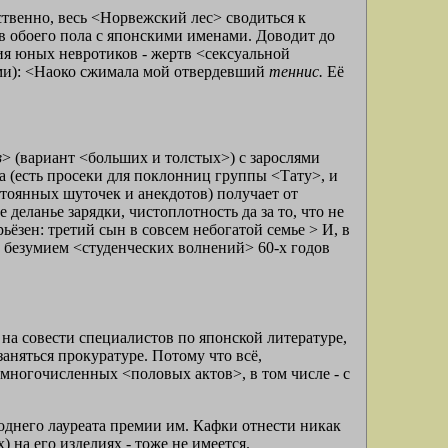
ственно, весь <Норвежский лес> сводиться к
в обоего пола с японскими именами. Доводит до
я юных невротиков - жертв <сексуальной
и): <Наоко сжимала мой отвердевший
теннис.
Её
в
> (вариант <больших и толстых>) с зарослями
 (есть просеки для поклонниц группы <Тату>, и
оянных шуточек и анекдотов) получает от
еланье зарядки, чистоплотность да за то, что не
ёзен: третий сын в совсем небогатой семье > И, в
м безумием <студенческих волнений> 60-х годов
а совести специалистов по японской литературе,
аняться прокуратуре. Потому что всё,
многочисленных <половых актов>, в том числе - с
однего лауреата премии им. Кафки отнести никак
 на его изделиях - тоже не имеется.