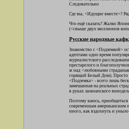
Следовательно
Где вы, <Идущие вместе>? Р
Что ещё сказать? Жалко Япони
(<свыше двух миллионов копи
Русские народные кафк
Знакомство с <Подземкой> ост
адептами одно время популярн
журналистского расследования
престарелого и благополучног
ж над <любовными страданьям
горящий Белый Дом). Просто 
<Подземка> - всего лишь бес
замешанная на реальных стра
в руках заокеанского винодел
Поэтому каюсь, приобщиться 
современным американским пи
иного, как вздохнуть и уныло