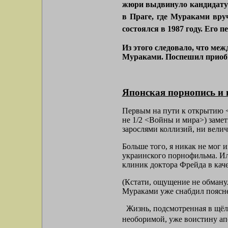
жюри выдвинуло кандидату
в Праге, где Мураками вру
состоялся в 1987 году. Его
Из этого следовало, что ме
Мураками. Поспешил приоб
Японская порнопись и
Первым на пути к открытию <
не 1/2 <Войны и мира>) замет
зарослями коллизий, ни велич
Больше того, я никак не мог 
украинского порнофильма. Ил
клиник доктора Фрейда в кач
(Кстати, ощущение не обману
Мураками уже снабдил пояснен
Жизнь, подсмотренная в щёлк
необоримой, уже воистину ап