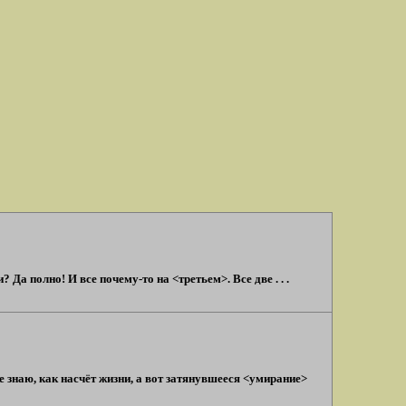
 полно! И все почему-то на <третьем>. Все две . . .
знаю, как насчёт жизни, а вот затянувшееся <умирание>