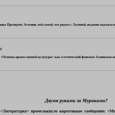
ика Президент Эстонии, той самой, что рядом с Латвией, недавно высказ
о
<Основы православной культуры> как эстетический феномен Эллинская ясн
Двумя руками за Мураками?
 <Литературке> промелькнуло коротенькое сообщение: <
Ми