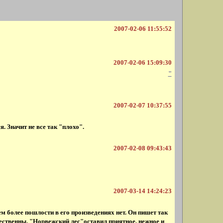
2007-02-06 11:55:52
2007-02-06 15:09:30
"
2007-02-07 10:37:55
. Значит не все так "плохо".
2007-02-08 09:43:43
2007-03-14 14:24:23
ем более пошлости в его произведениях нет. Он пишет так
стественны. "Норвежский лес"оставил приятное, нежное и