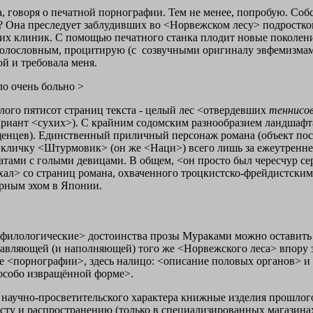
а, говоря о печатной порнографии. Тем не менее, попробую. Соб
ез? Она преследует заблудивших во <Норвежском лесу> подростко
их клиник. С помощью печатного станка плодит новые поколени
голословным, процитирую (с
созвучными оригиналу эвфемизмам
й и требовала меня.
ло очень больно >
лого пятисот страниц текста - целый лес <отвердевших
теннисо
риант <сухих>). С крайним содомским разнообразием ландшафта
енцев). Единственный приличный персонаж романа (объект пост
личку <Штурмовик> (он же <Наци>) всего лишь за ежеутреннее д
тами с голыми девицами. В общем, <он просто был чересчур серь
ехал> со страниц романа, охваченного троцкистско-фрейдистски
урным эхом в Японии.
филологические> достоинства прозы Мураками можно оставить н
тавляющей (и наполняющей) того же <Норвежского леса> впору з
 <порнографии>, здесь налицо: <описание половых органов> и 
особо извращённой форме>.
 научно-просветительского характера книжные изделия прошлог
сту и распространению (только в специализированных магазинах)