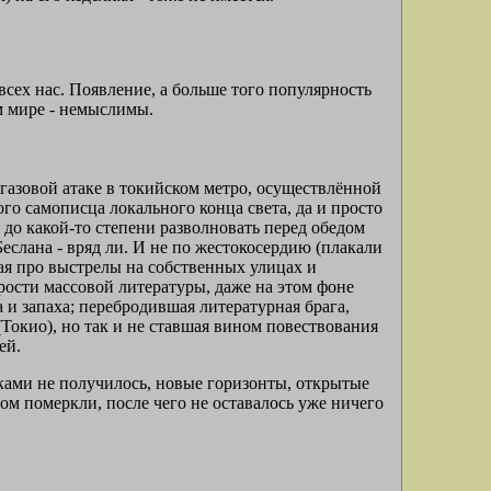
сех нас. Появление, а больше того популярность
м мире - немыслимы.
 газовой атаке в токийском метро, осуществлённой
го самописца локального конца света, да и просто
 до какой-то степени разволновать перед обедом
еслана - вряд ли. И не по жестокосердию (плакали
я про выстрелы на собственных улицах и
сти массовой литературы, даже на этом фоне
и запаха; перебродившая литературная брага,
Токио), но так и не ставшая вином повествования
ей.
ами не получилось, новые горизонты, открытые
 померкли, после чего не оставалось уже ничего