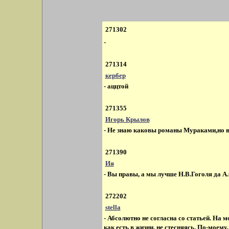
271302
-
271314
кербер
- аццтой
271355
Игорь Крылов
- Не знаю каковы романы Мураками,но вот
271390
Ия
- Вы правы, а мы лучше Н.В.Гоголя да А
272202
stella
- Абсолютно не согласна со статьей. На 
как есть в жизни, не стесняясь. По-моем