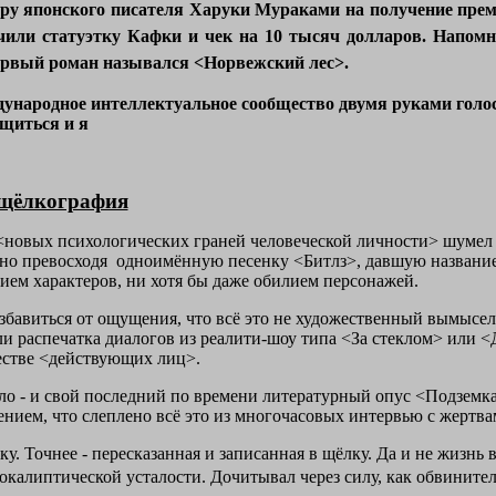
ру японского писателя Харуки Мураками на получение пре
чили статуэтку Кафки и чек на 10 тысяч долларов. Напом
 первый роман назывался <Норвежский лес>.
ждународное интеллектуальное сообщество двумя руками голо
щиться и я
 щёлкография
новых психологических граней человеческой личности> шумел 
но превосходя
одноимённую песенку <Битлз>, давшую название 
ием характеров, ни хотя бы даже обилием персонажей.
избавиться от ощущения, что всё это не художественный вымысе
и распечатка диалогов из реалити-шоу типа <За стеклом> или 
естве <действующих лиц>.
ло - и свой последний по времени литературный опус <Подземка
ием, что слеплено всё это из многочасовых интервью с жертвам
у. Точнее - пересказанная и записанная в щёлку. Да и не жизнь 
окалиптической усталости. Дочитывал через силу, как обвинит