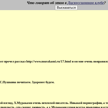
Что говорят об этом в
Дискуссионном клубе
?
 прочел рассказ http://www.murakami.ru/17.html и он мне очень понравился
.С.Пушкина почитаем. Здоровее будем.
мой взгляд, Х.Мураками очень неплохой писатель. Никакой порнографии, а т
у, пошлость -это скорее лживость, а у Мураками герои всегда правдивы и е