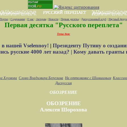
Портал
|
Содержание
|
О нас
|
Авторам
|
Новости
|
Первая десятка
|
Дискуссионный клуб
|
Научный фору
Первая десятка "Русского переплета"
Темы дня:
 в нашей Vselennoy!
|
Президенту Путину о создани
сь русские 4000 лет назад? |
Кому давать гранты 
ра Хлумова
Слово Владимира Березина
На оттоманке с Шиншиным
Классик
Дискуссия
ОБОЗРЕНИЕ
ОБОЗРЕНИЕ
Алексея Шорохова