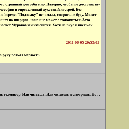
й-то странный для себя мир. Наверно, чтобы по достоинству
лософии и определенный духовный настрой. Без
й среде. "Подземку" не читала, спорить не буду. Может
ишет по инерции - никак не может остановиться. Зато
асчет Мураками и изменится. Хотя на вкус и цвет как
2011-06-05 20:53:05
а руку всякая мерзость.
телевизор. Или читаешь. Или читаешь и смотришь. Но . .