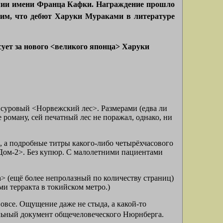
мии имени Франца Кафки. Награждение прошло
ним, что дебют Харуки Мураками в литературе
сует за нового <великого японца> Харуки
суровый <Норвежский лес>. Размерами (едва ли
роману, сей печатный лес не поражал, однако, ни
л, а подробные титры какого-либо четырёхчасового
<Дом-2>. Без купюр. С малолетними пациентами
> (ещё более непролазный по количеству страниц)
и терракта в токийском метро.)
вовсе. Ощущение даже не стыда, а какой-то
ельный документ общечеловеческого Нюрнберга.