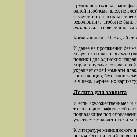
Трудно остаться на грани фол
одной проблеме: влез, не вл
самоубийств и психиатрическ
революции>. Чтобы не быть 
ангина
стала горячей и влажно
Когда я вошёл в Наоко, ей ста
И далее на протяжении без ма
<горячих и влажных
ангин
(ва
полянки для одиноких извращ
<продвинутых> сотоварищей к
украшает своей комнаты плака
конце концов, бесследно <съ
ХХ века. Вернее, их карикат
Лолита для завлита
И если <художественные> и <
то вот порнографической сос
подпадающее под определение
участием <малолетних> и <в 
К литературе медицинского и
нельзя. Ограничений по возра