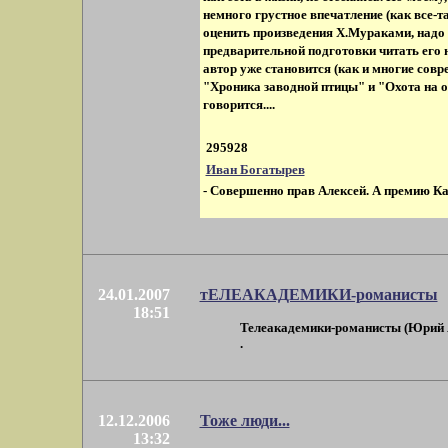
немного грустное впечатление (как все-т
оценить произведения Х.Мураками, надо 
предварительной подготовки читать его 
автор уже становится (как и многие совре
"Хроника заводной птицы" и "Охота на о
говорится....
295928
Иван Богатырев
- Совершенно прав Алексей. А премию Каф
24.01.2007
тЕЛЕАКАДЕМИКИ-романисты
18:51
Телеакадемики-романисты (Юрий Ар
.
12.12.2006
Тоже люди...
13:32