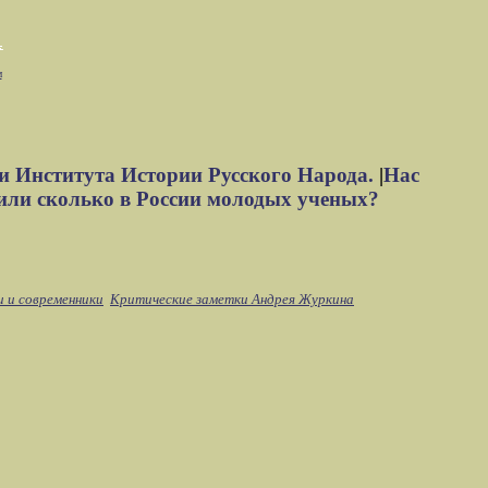
м
и Института Истории Русского Народа.
|
Нас
или сколько в России молодых ученых?
и и современники
Критические заметки Андрея Журкина