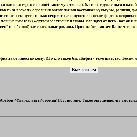
аки одиноки герои его книг)-такое чувство, как будто погружаешься в како
иметь за плечами огромный багаж знаний восточной культуры, религии, фи
не стоит -останутся только неприятные ощущения дискомфорта в непривычно
менные писатели) жертвой собственной славы. Все ждут от него - вот он и п
вец" (особенно!) замечательные романы. Прочитайте - может Ваше мнение н
ки дают известно кому. Ибо кто такой был Кафка - тоже известно. Бесам н
абов <Флагелланты>, роман) Грустно мне. Такое ощущение, что смотришь 