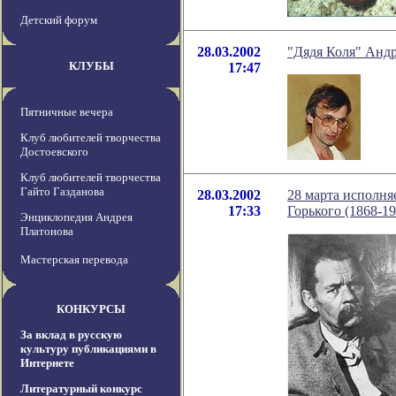
Детский форум
28.03.2002
"Дядя Коля" Андр
КЛУБЫ
17:47
Пятничные вечера
Клуб любителей творчества
Достоевского
Клуб любителей творчества
Гайто Газданова
28.03.2002
28 марта исполня
17:33
Горького (1868-19
Энциклопедия Андрея
Платонова
Мастерская перевода
КОНКУРСЫ
За вклад в русскую
культуру публикациями в
Интернете
Литературный конкурс