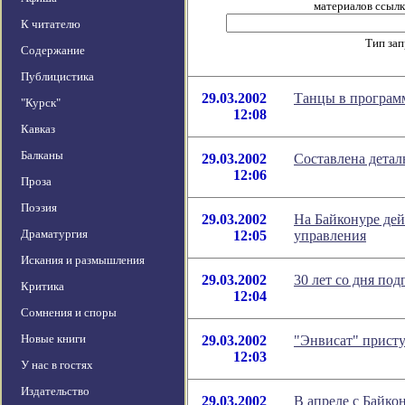
материалов ссылка
К читателю
Тип за
Содержание
Публицистика
29.03.2002
Танцы в програм
"Курск"
12:08
Кавказ
Балканы
29.03.2002
Составлена детал
12:06
Проза
Поэзия
29.03.2002
На Байконуре дей
Драматургия
12:05
управления
Искания и размышления
29.03.2002
30 лет со дня по
Критика
12:04
Сомнения и споры
Новые книги
29.03.2002
"Энвисат" прист
12:03
У нас в гостях
Издательство
29.03.2002
В апреле с Байко