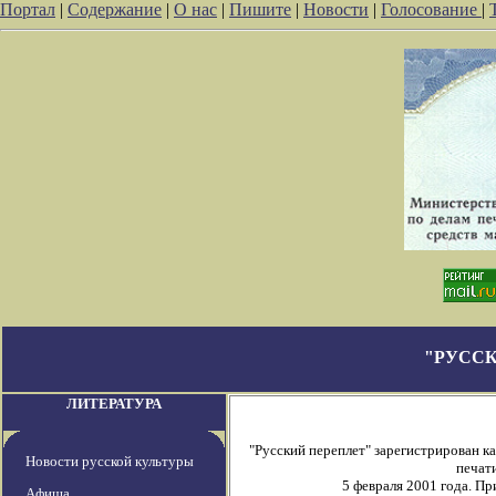
Портал
|
Содержание
|
О нас
|
Пишите
|
Новости
|
Голосование
|
"РУССК
ЛИТЕРАТУРА
"Русский переплет" зарегистрирован 
Новости русской культуры
печати
5 февраля 2001 года. П
Афиша