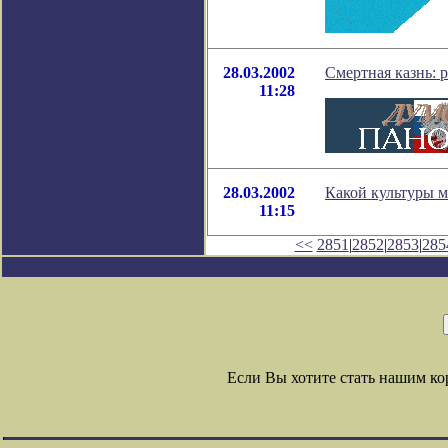
28.03.2002
Смертная казнь: 
11:28
28.03.2002
Какой культуры 
11:15
<<
2851
|
2852
|
2853
|
285
Если Вы хотите стать нашим к