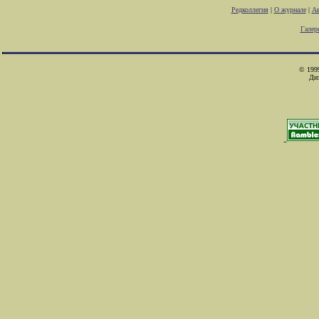
Редколлегия
|
О журнале
|
Ав
Галер
© 1999
Ди