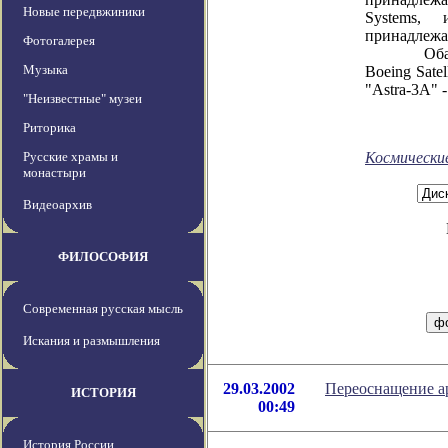
Новые передвжиники
Systems,
принадлежа
Фотогалерея
Оба КА и
Музыка
Boeing Satel
"Astra-3A" -
"Неизвестные" музеи
Риторика
Русские храмы и
Космически
монастыри
Видеоархив
ФИЛОСОФИЯ
Современная русская мысль
Искания и размышления
29.03.2002
Переоснащение а
ИСТОРИЯ
00:49
История России