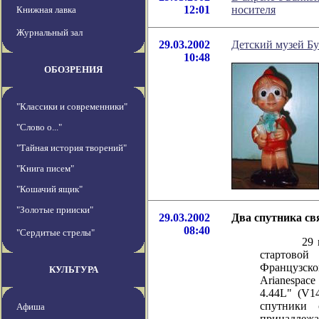
12:01
носителя
Книжная лавка
Журнальный зал
29.03.2002
Детский музей Б
10:48
ОБОЗРЕНИЯ
"Классики и современники"
"Слово о..."
"Тайная история творений"
"Книга писем"
"Кошачий ящик"
"Золотые прииски"
29.03.2002
Два спутника св
08:40
"Сердитые стрелы"
29 марта 
стартово
Французско
КУЛЬТУРА
Arianespace
4.44L" (V1
спутники 
Афиша
принадлеж