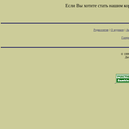
Если Вы хотите стать нашим к
Редколлегия
|
О журнале
|
Ав
Галер
© 1999
Ди