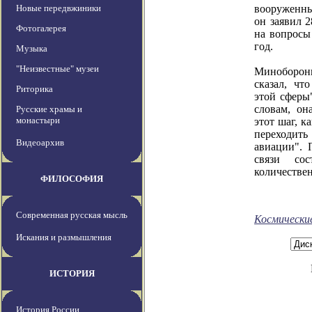
Новые передвжиники
вооруженны
он заявил 2
Фотогалерея
на вопросы
год.
Музыка
Назвав 
"Неизвестные" музеи
Минобороны
сказал, чт
Риторика
этой сферы"
словам, он
Русские храмы и
монастыри
этот шаг, к
переходит
Видеоархив
авиации". 
связи со
количествен
ФИЛОСОФИЯ
Современная русская мысль
Космически
Искания и размышления
ИСТОРИЯ
История России