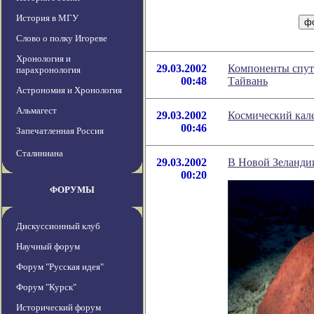
История в МГУ
Слово о полку Игореве
Хронология и
29.03.2002
Компоненты спут
парахронология
00:48
Тайвань
Астрономия и Хронология
Альмагест
29.03.2002
Космический кале
00:46
Запечатленная Россия
Сталиниана
29.03.2002
В Новой Зеланди
00:20
ФОРУМЫ
Дискуссионный клуб
Научный форум
Форум "Русская идея"
Форум "Курск"
Исторический форум