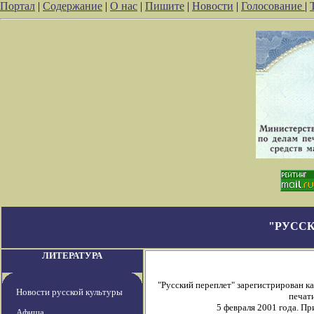
Портал
|
Содержание
|
О нас
|
Пишите
|
Новости
|
Голосование
|
"РУССК
ЛИТЕРАТУРА
"Русский переплет" зарегистрирован 
Новости русской культуры
печати
5 февраля 2001 года. П
Афиша