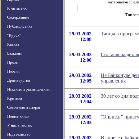
материалов ссылка
К читателю
Тип за
Содержание
Публицистика
29.03.2002
Танцы в програм
"Курск"
12:08
Кавказ
Балканы
29.03.2002
Составлена детал
12:06
Проза
Поэзия
29.03.2002
На Байконуре дей
Драматургия
12:05
управления
Искания и размышления
29.03.2002
30 лет со дня по
Критика
12:04
Сомнения и споры
Новые книги
29.03.2002
"Энвисат" прист
12:03
У нас в гостях
Издательство
29.03.2002
В апреле с Байко