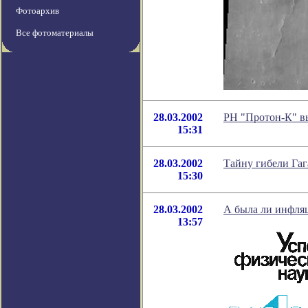
Фотоархив
Все фотоматериалы
28.03.2002
РН "Протон-К" в
15:31
28.03.2002
Тайну гибели Гаг
15:30
28.03.2002
А была ли инфля
13:57