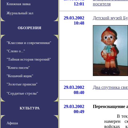
12:01
носителя
Книжная лавка
Журнальный зал
29.03.2002
Детский музей Б
10:48
ОБОЗРЕНИЯ
"Классики и современники"
"Слово о..."
"Тайная история творений"
"Книга писем"
"Кошачий ящик"
"Золотые прииски"
29.03.2002
Два спутника свя
08:40
"Сердитые стрелы"
29.03.2002
Переоснащение а
КУЛЬТУРА
00:49
В текущем
намерен с
Афиша
войсках к