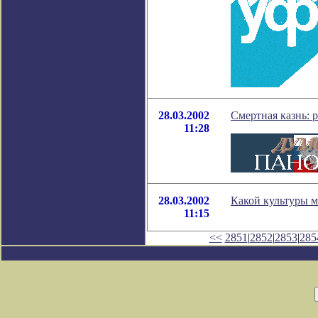
28.03.2002
Смертная казнь: 
11:28
28.03.2002
Какой культуры 
11:15
<<
2851
|
2852
|
2853
|
285