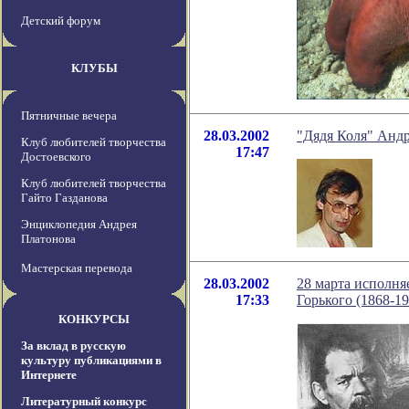
Детский форум
КЛУБЫ
Пятничные вечера
28.03.2002
"Дядя Коля" Андр
Клуб любителей творчества
17:47
Достоевского
Клуб любителей творчества
Гайто Газданова
Энциклопедия Андрея
Платонова
Мастерская перевода
28.03.2002
28 марта исполня
17:33
Горького (1868-19
КОНКУРСЫ
За вклад в русскую
культуру публикациями в
Интернете
Литературный конкурс