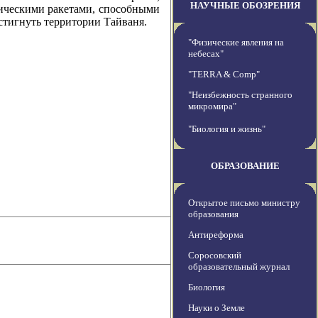
НАУЧНЫЕ ОБОЗРЕНИЯ
тическими ракетами, способными
стигнуть территории Тайваня.
"Физические явления на
небесах"
"TERRA & Comp"
"Неизбежность странного
микромира"
"Биология и жизнь"
ОБРАЗОВАНИЕ
Открытое письмо министру
образования
Антиреформа
Соросовский
образовательный журнал
Биология
Науки о Земле