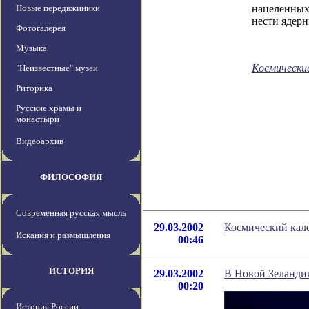
Новые передвжиники
нацеленных
нести ядер
Фотогалерея
Музыка
Космически
"Неизвестные" музеи
Риторика
Русские храмы и
монастыри
Видеоархив
ФИЛОСОФИЯ
Современная русская мысль
29.03.2002
Космический кале
Искания и размышления
00:46
ИСТОРИЯ
29.03.2002
В Новой Зеланди
00:20
История России