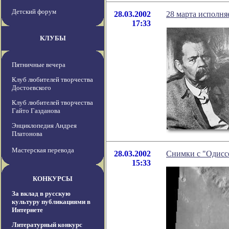
Детский форум
28.03.2002
28 марта исполня
17:33
КЛУБЫ
Пятничные вечера
Клуб любителей творчества
Достоевского
Клуб любителей творчества
Гайто Газданова
Энциклопедия Андрея
Платонова
Мастерская перевода
28.03.2002
Снимки с "Одисс
15:33
КОНКУРСЫ
За вклад в русскую
культуру публикациями в
Интернете
Литературный конкурс