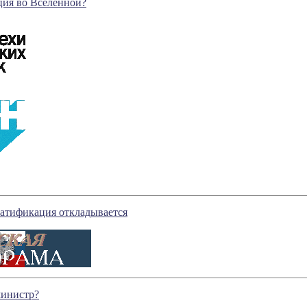
ция во Вселенной?
ратификация откладывается
министр?