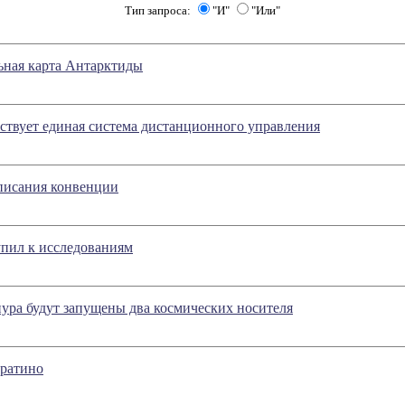
Тип запроса:
"И"
"Или"
ьная карта Антарктиды
ствует единая система дистанционного управления
дписания конвенции
упил к исследованиям
нура будут запущены два космических носителя
уратино