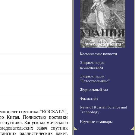
Космические новости
Энциклопедия
космонавтика
Энциклопедия
"Естествознание"
Журнальный зал
Физматлит
News of Russian Science and
мпонент спутника "ROCSAT-2",
Technology
го Китая. Полностью поставки
Научные семинары
 спутника. Запуск космического
ледовательских задач спутник
айских баллистических ракет,