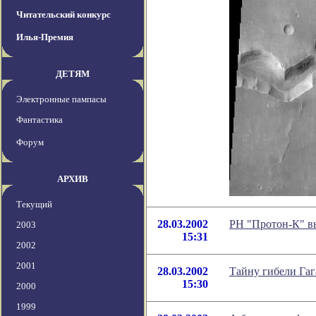
Читательский конкурс
Илья-Премия
ДЕТЯМ
Электронные пампасы
Фантастика
Форум
АРХИВ
Текущий
28.03.2002
РН "Протон-К" в
2003
15:31
2002
2001
28.03.2002
Тайну гибели Гаг
15:30
2000
1999