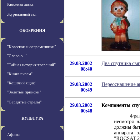
Книжная лавка
Журнальный зал
ОБОЗРЕНИЯ
"Классики и современники"
"Слово о..."
29.03.2002
Два спутника свя
"Тайная история творений"
08:40
"Книга писем"
"Кошачий ящик"
29.03.2002
Переоснащение а
00:49
"Золотые прииски"
"Сердитые стрелы"
29.03.2002
Компоненты спу
00:48
Французск
КУЛЬТУРА
несмотря н
должны быт
аппарата з
Афиша
"ROCSAT-2"