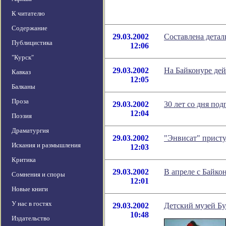
К читателю
Содержание
29.03.2002
Составлена детал
Публицистика
12:06
"Курск"
29.03.2002
На Байконуре дей
Кавказ
12:05
Балканы
Проза
29.03.2002
30 лет со дня по
12:04
Поэзия
Драматургия
29.03.2002
"Энвисат" прист
Искания и размышления
12:03
Критика
29.03.2002
В апреле с Байко
Сомнения и споры
12:01
Новые книги
У нас в гостях
29.03.2002
Детский музей Б
10:48
Издательство