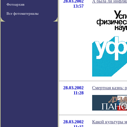
28.03.2002
А была ли инфля
Фотоархив
13:57
Все фотоматериалы
28.03.2002
Смертная казнь: 
11:28
28.03.2002
Какой культуры 
11:15