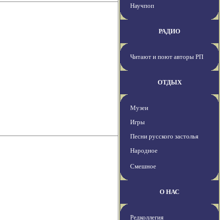
Научпоп
РАДИО
Читают и поют авторы РП
ОТДЫХ
Музеи
Игры
Песни русского застолья
Народное
Смешное
О НАС
Редколлегия