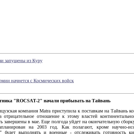
зи запущены из Куру
рмии начнется с Космических войск
тника "ROCSAT-2" начали прибывать на Тайвань
ая компания Matra приступила к поставкам на Тайвань ко
а отрицательное отношение к этому властей континентально
ь завершены в мае. Еще полгода уйдет на окончательную сборку
апланирован на 2003 год. Как полагают, кроме научно-исс
 будет выполнять и военные - отслеживать готовность кит