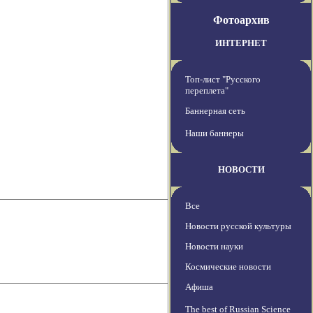
Фотоархив
ИНТЕРНЕТ
Топ-лист "Русского
переплета"
Баннерная сеть
Наши баннеры
НОВОСТИ
Все
Новости русской культуры
Новости науки
Космические новости
Афиша
The best of Russian Science