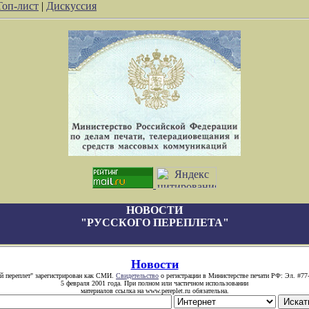
Топ-лист
|
Дискуссия
НОВОСТИ
"РУССКОГО ПЕРЕПЛЕТА"
Новости
й переплет" зарегистрирован как СМИ.
Свидетельство
о регистрации в Министерстве печати РФ: Эл. #77
5 февраля 2001 года. При полном или частичном использовании
материалов ссылка на www.pereplet.ru обязательна.