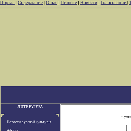
Портал
|
Содержание
|
О нас
|
Пишите
|
Новости
|
Голосование
|
ЛИТЕРАТУРА
"Русски
Новости русской культуры
Афиша