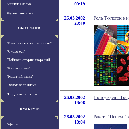
00:19
Книжная лавка
Журнальный зал
26.03.2002
Роль Т-клеток в 
23:40
ОБОЗРЕНИЯ
"Классики и современники"
"Слово о..."
"Тайная история творений"
"Книга писем"
"Кошачий ящик"
"Золотые прииски"
"Сердитые стрелы"
26.03.2002
Присуждены Госу
18:06
КУЛЬТУРА
26.03.2002
Ракета "Нептун" 
18:04
Афиша