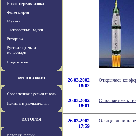
Новые передвжиники
Фотогалерея
Музыка
"Неизвестные" музеи
Риторика
Русские храмы и
монастыри
Видеоархив
ФИЛОСОФИЯ
26.03.2002
Открылась конфе
18:02
Современная русская мысль
26.03.2002
С посланием к п
Искания и размышления
18:01
ИСТОРИЯ
26.03.2002
Официально перен
17:59
История России