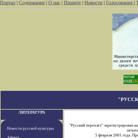
Портал
|
Содержание
|
О нас
|
Пишите
|
Новости
|
Голосование
|
"РУССК
ЛИТЕРАТУРА
"Русский переплет" зарегистрирован 
Новости русской культуры
печати
5 февраля 2001 года. П
Афиша