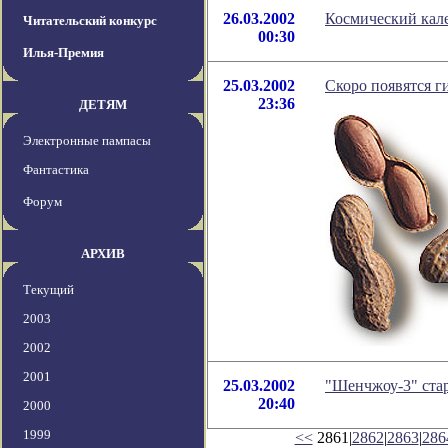
26.03.2002
Космический кале
Читательский конкурс
00:30
Илья-Премия
25.03.2002
Скоро появятся г
23:36
ДЕТЯМ
Электронные пампасы
Фантастика
Форум
АРХИВ
Текущий
2003
2002
2001
25.03.2002
"Шенчжоу-3" ста
20:40
2000
1999
<<
2861|
2862
|
2863
|
286