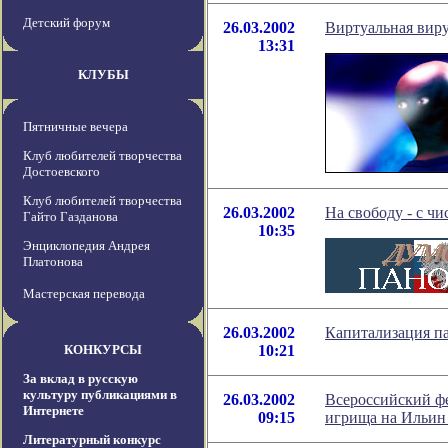
Детский форум
26.03.2002
Виртуальная виру
13:31
КЛУБЫ
Пятничные вечера
Клуб любителей творчества
Достоевского
Клуб любителей творчества
26.03.2002
На свободу - с чи
Гайто Газданова
10:35
Энциклопедия Андрея
Платонова
Мастерская перевода
26.03.2002
Капитализация па
КОНКУРСЫ
10:21
За вклад в русскую
культуру публикациями в
26.03.2002
Всероссийский фе
Интернете
09:15
игрища на Ильин
Литературный конкурс