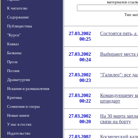
материалов ссылка
К читателю
Тип за
Содержание
Публицистика
27.03.2002
Состоятся пять, а
"Курск"
00:25
Кавказ
Балканы
27.03.2002
Выбирают места 
00:24
Проза
Поэзия
27.03.2002
"Галилео": все д
Драматургия
00:23
Искания и размышления
27.03.2002
Командующему ко
Критика
00:22
штандарт
Сомнения и споры
Новые книги
27.03.2002
На 30 марта запл
00:20
связи на борту
У нас в гостях
Издательство
27.03.2002
Космический кале