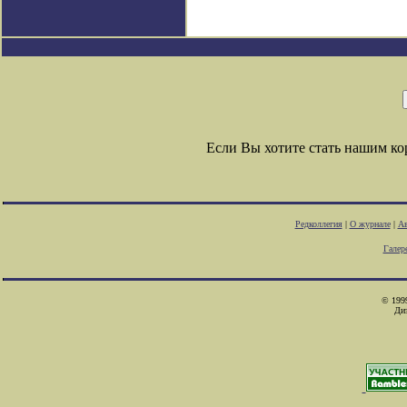
Если Вы хотите стать нашим к
Редколлегия
|
О журнале
|
Ав
Галер
© 1999
Ди