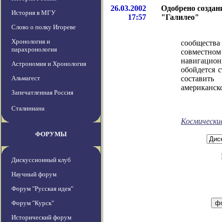
26.03.2002
Одобрено создан
История в МГУ
17:57
"Галилео"
Слово о полку Игореве
Министры
Хронология и
сообществ
парахронология
совместн
навигацион
Астрономия и Хронология
обойдется 
Альмагест
составит
американск
Запечатленная Россия
Сталиниана
Космически
ФОРУМЫ
Дискуссионный клуб
Научный форум
Форум "Русская идея"
Форум "Курск"
Исторический форум