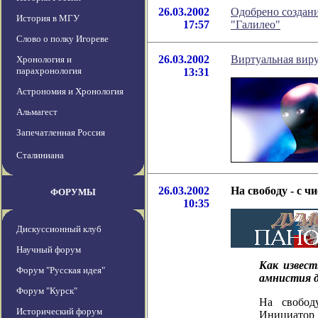
26.03.2002
Одобрено создан
История в МГУ
17:57
"Галилео"
Слово о полку Игореве
26.03.2002
Виртуальная виру
Хронология и
парахронология
13:31
Астрономия и Хронология
Альмагест
Запечатленная Россия
Сталиниана
26.03.2002
На свободу - с чи
ФОРУМЫ
10:35
Дискуссионный клуб
Научный форум
Как извест
Форум "Русская идея"
амнистия д
Форум "Курск"
На свобод
Исторический форум
Инициато