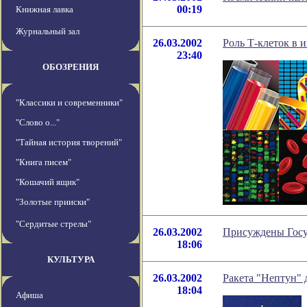
00:19
Книжная лавка
Журнальный зал
26.03.2002
Роль Т-клеток в 
23:40
ОБОЗРЕНИЯ
"Классики и современники"
"Слово о..."
"Тайная история творений"
"Книга писем"
"Кошачий ящик"
"Золотые прииски"
"Сердитые стрелы"
26.03.2002
Присуждены Госу
18:06
КУЛЬТУРА
26.03.2002
Ракета "Нептун" 
18:04
Афиша