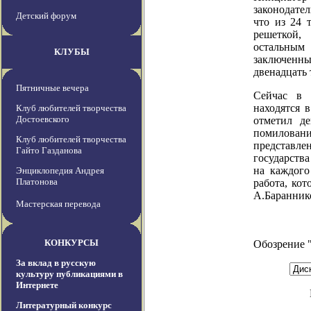
законодате
Детский форум
что из 24 
решеткой
остальны
КЛУБЫ
заключен
двенадцать 
Пятничные вечера
Сейчас в 
находятся 
Клуб любителей творчества
Достоевского
отметил де
помилова
Клуб любителей творчества
представл
Гайто Газданова
государств
на каждого
Энциклопедия Андрея
Платонова
работа, кот
А.Баранник
Мастерская перевода
КОНКУРСЫ
Обозрение 
За вклад в русскую
культуру публикациями в
Интернете
Литературный конкурс