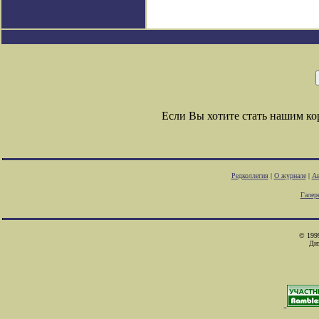
Если Вы хотите стать нашим к
Редколлегия
|
О журнале
|
Ав
Галер
© 1999
Ди