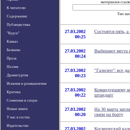
материалов ссылка
К читателю
Тип за
Содержание
Публицистика
27.03.2002
Состоятся пять, а
"Курск"
00:25
Кавказ
Балканы
27.03.2002
Выбирают места 
00:24
Проза
Поэзия
27.03.2002
"Галилео": все д
Драматургия
00:23
Искания и размышления
27.03.2002
Командующему ко
Критика
00:22
штандарт
Сомнения и споры
Новые книги
27.03.2002
На 30 марта запл
00:20
связи на борту
У нас в гостях
Издательство
27.03.2002
Космический кале