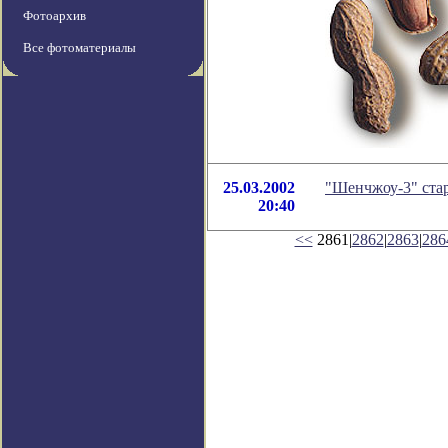
Фотоархив
Все фотоматериалы
25.03.2002
"Шенчжоу-3" ста
20:40
<<
2861|
2862
|
2863
|
286