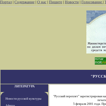
Портал
|
Содержание
|
О нас
|
Пишите
|
Новости
|
Голосование
|
"РУССК
ЛИТЕРАТУРА
"Русский переплет" зарегистрирован 
Новости русской культуры
печати
5 февраля 2001 года. П
Афиша