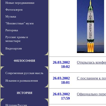
Новые передвжиники
Фотогалерея
Музыка
"Неизвестные" музеи
Риторика
Русские храмы и
монастыри
Видеоархив
ФИЛОСОФИЯ
26.03.2002
Открылась конфе
18:02
Современная русская мысль
26.03.2002
С посланием к п
Искания и размышления
18:01
ИСТОРИЯ
26.03.2002
Официально перен
17:59
История России