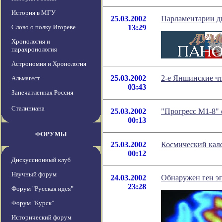
История в МГУ
25.03.2002
Парламентарии дв
Слово о полку Игореве
13:29
Хронология и
парахронология
Астрономия и Хронология
25.03.2002
2-е Яншинские ч
Альмагест
03:43
Запечатленная Россия
Сталиниана
25.03.2002
"Прогресс М1-8"
00:13
ФОРУМЫ
25.03.2002
Космический кале
00:12
Дискуссионный клуб
Научный форум
24.03.2002
Обнаружен ген э
23:28
Форум "Русская идея"
Форум "Курск"
Исторический форум