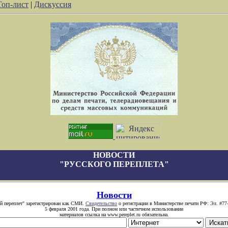
Топ-лист
|
Дискуссия
НОВОСТИ
"РУССКОГО ПЕРЕПЛЕТА"
Новости
й переплет" зарегистрирован как СМИ.
Свидетельство
о регистрации в Министерстве печати РФ: Эл. #77
5 февраля 2001 года. При полном или частичном использовании
материалов ссылка на www.pereplet.ru обязательна.