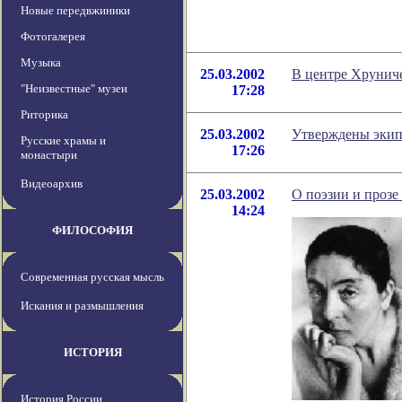
Новые передвжиники
Фотогалерея
Музыка
25.03.2002
В центре Хрунич
"Неизвестные" музеи
17:28
Риторика
25.03.2002
Утверждены экип
Русские храмы и
17:26
монастыри
Видеоархив
25.03.2002
О поэзии и проз
14:24
ФИЛОСОФИЯ
Современная русская мысль
Искания и размышления
ИСТОРИЯ
История России