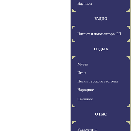
Научпоп
РАДИО
Читают и поют авторы РП
ОТДЫХ
Музеи
Игры
Песни русского застолья
Народное
Смешное
О НАС
Редколлегия