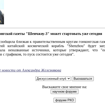
нгской газеты "Шенчжоу-3" может стартовать уже сегодня
ла близкая к правительственным кругам гонконгская газета
етий китайский космический корабль "Shenzhou" будет за
вала неназванные источники, которые утверждают, что "е
и с графиком, то пуск состоится уже сегодня".
е новости от Александра Железнякова
Выскажите свое мнение на: