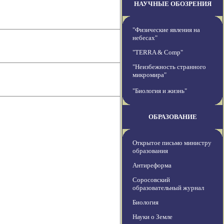
НАУЧНЫЕ ОБОЗРЕНИЯ
"Физические явления на
небесах"
"TERRA & Comp"
"Неизбежность странного
микромира"
"Биология и жизнь"
ОБРАЗОВАНИЕ
Открытое письмо министру
образования
Антиреформа
Соросовский
образовательный журнал
Биология
Науки о Земле