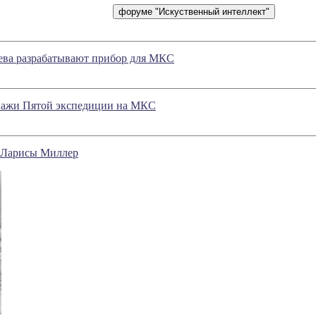
ева разрабатывают прибор для МКС
ажи Пятой экспедиции на МКС
е Ларисы Миллер