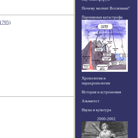
Почему молчит Вселенная?
Парниковая катастрофа
1795)
Хронология и
парахронология
История и астрономия
Альмагест
Наука и культура
2000-2002