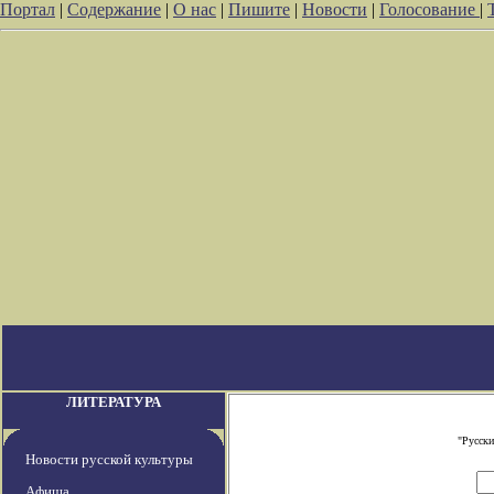
Портал
|
Содержание
|
О нас
|
Пишите
|
Новости
|
Голосование
|
ЛИТЕРАТУРА
"Русски
Новости русской культуры
Афиша