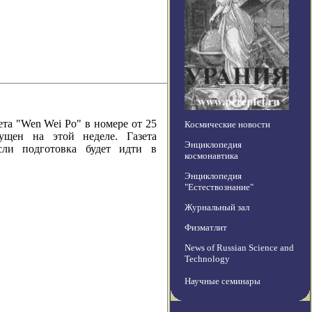
 "Wen Wei Po" в номере от 25
Космические новости
пущен на этой неделе. Газета
Энциклопедия
сли подготовка будет идти в
космонавтика
Энциклопедия
"Естествознание"
Журнальный зал
Физматлит
News of Russian Science and
Technology
Научные семинары