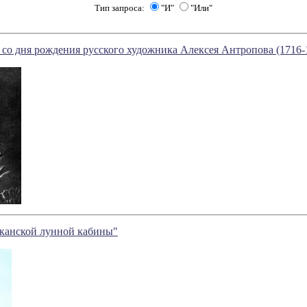
Тип запроса:
"И"
"Или"
ет со дня рождения русского художника Алексея Антропова (1716-
иканской лунной кабины"