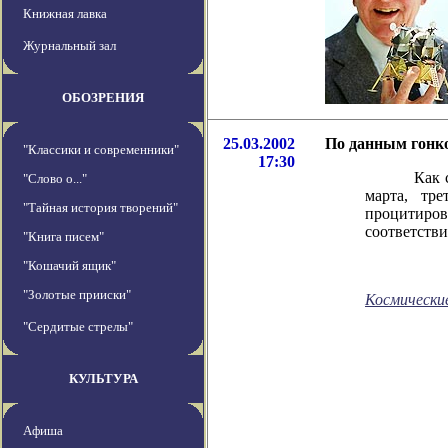
Книжная лавка
Журнальный зал
ОБОЗРЕНИЯ
25.03.2002
По данным гонко
"Классики и современники"
17:30
Как сообщи
"Слово о..."
марта, тр
"Тайная история творений"
процитиро
соответстви
"Книга писем"
"Кошачий ящик"
"Золотые прииски"
Космически
"Сердитые стрелы"
КУЛЬТУРА
Афиша