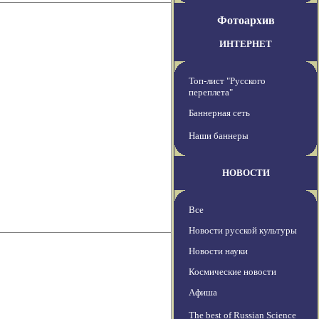
Фотоархив
ИНТЕРНЕТ
Топ-лист "Русского
переплета"
Баннерная сеть
Наши баннеры
НОВОСТИ
Все
Новости русской культуры
Новости науки
Космические новости
Афиша
The best of Russian Science