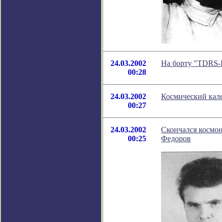
24.03.2002
На борту "TDRS-
00:28
24.03.2002
Космический кале
00:27
24.03.2002
Скончался космон
00:25
Федоров