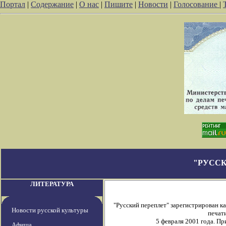
Портал
|
Содержание
|
О нас
|
Пишите
|
Новости
|
Голосование
|
"РУССК
ЛИТЕРАТУРА
"Русский переплет" зарегистрирован 
Новости русской культуры
печати
5 февраля 2001 года. П
Афиша