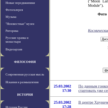
("Moon Lan
Новые передвжиники
Module").
Фотогалерея
Фото
Музыка
"Неизвестные" музеи
Космически
Риторика
Русские храмы и
монастыри
Видеоархив
ФИЛОСОФИЯ
Современная русская мысль
Искания и размышления
25.03.2002
По данным гонко
17:30
стартовать уже с
ИСТОРИЯ
25.03.2002
В центре Хрунич
17:28
История России