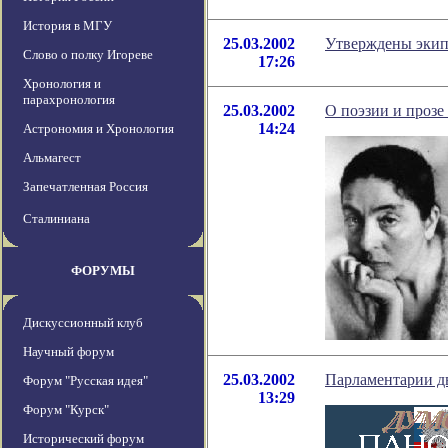
История в МГУ
25.03.2002
Утверждены экип
Слово о полку Игореве
17:26
Хронология и
парахронология
25.03.2002
О поэзии и проз
14:24
Астрономия и Хронология
Альмагест
Запечатленная Россия
Сталиниана
ФОРУМЫ
Дискуссионный клуб
Научный форум
25.03.2002
Парламентарии дв
Форум "Русская идея"
13:29
Форум "Курск"
Исторический форум