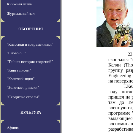
Книжная лавка
Журнальный зал
ОБОЗРЕНИЯ
"Классики и современники"
"Слово о..."
23 марта
скончался 
"Тайная история творений"
Келли (Tho
группу раз
"Книга писем"
Engineering
"Кошачий ящик"
на поверхно
Т.Келли р
"Золотые прииски"
году посл
пришел на 
"Сердитые стрелы"
там до 19
военную слу
КУЛЬТУРА
программе 
выдающиеся
воспомина
Афиша
разрабаты