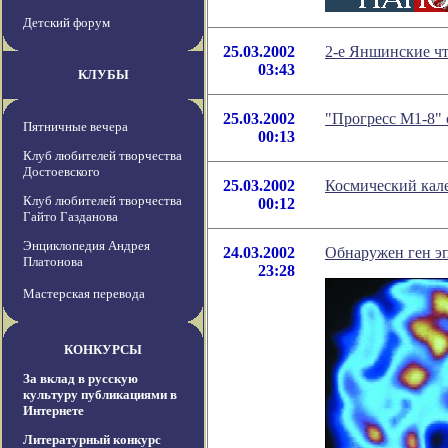
Детский форум
25.03.2002
2-е Яншинские ч
03:43
КЛУБЫ
25.03.2002
"Прогресс М1-8"
Пятничные вечера
00:13
Клуб любителей творчества
Достоевского
25.03.2002
Космический кале
Клуб любителей творчества
00:12
Гайто Газданова
Энциклопедия Андрея
24.03.2002
Обнаружен ген э
Платонова
23:28
Мастерская перевода
КОНКУРСЫ
За вклад в русскую
культуру публикациями в
Интернете
Литературный конкурс