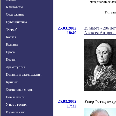
материалов ссылка
К читателю
Тип за
Содержание
Публицистика
25.03.2002
25 марта - 286 ле
"Курск"
18:40
Алексея Антропов
Кавказ
Балканы
Проза
Поэзия
Драматургия
Искания и размышления
Критика
Сомнения и споры
Новые книги
25.03.2002
Умер "отец аме
У нас в гостях
17:32
Издательство