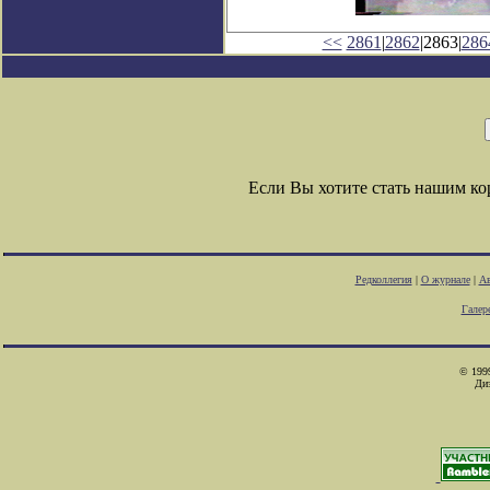
<<
2861
|
2862
|2863|
286
Если Вы хотите стать нашим к
Редколлегия
|
О журнале
|
Ав
Галер
© 1999
Ди