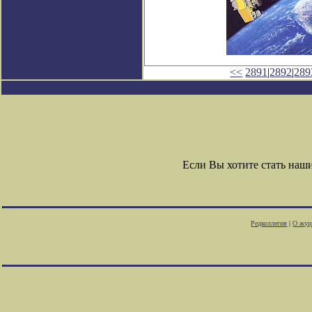
<<
2891
|
2892
|
289
Если Вы хотите стать на
Редколлегия
|
О жур