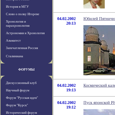
История в МГУ
Слово о полку Игореве
04.02.2002
Юбилей Пятничны
Хронология и
20:13
парахронология
Астрономия и Хронология
Альмагест
Запечатленная Россия
Сталиниана
ФОРУМЫ
Дискуссионный клуб
04.02.2002
Космический кале
19:13
Научный форум
Форум "Русская идея"
04.02.2002
Пуск японской РН
Форум "Курск"
19:12
Исторический форум