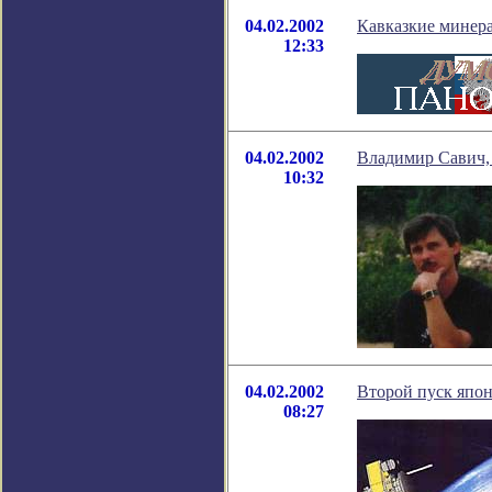
04.02.2002
Кавказкие минера
12:33
04.02.2002
Владимир Савич, 
10:32
04.02.2002
Второй пуск япо
08:27