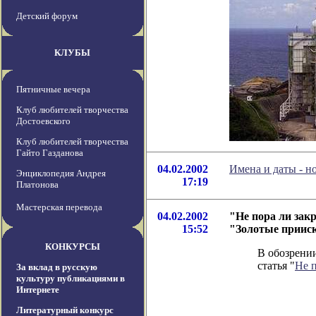
Детский форум
КЛУБЫ
Пятничные вечера
Клуб любителей творчества
Достоевского
Клуб любителей творчества
Гайто Газданова
04.02.2002
Имена и даты - н
Энциклопедия Андрея
17:19
Платонова
Мастерская перевода
04.02.2002
"Не пора ли зак
15:52
"Золотые приис
КОНКУРСЫ
В обозрении
статья "
Не п
За вклад в русскую
культуру публикациями в
Интернете
Литературный конкурс