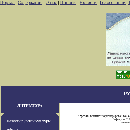
Портал
|
Содержание
|
О нас
|
Пишите
|
Новости
|
Голосование
|
"Р
ЛИТЕРАТУРА
"Русский переплет" зарегистрирован как
5 февраля 20
Новости русской культуры
матери
Афиша