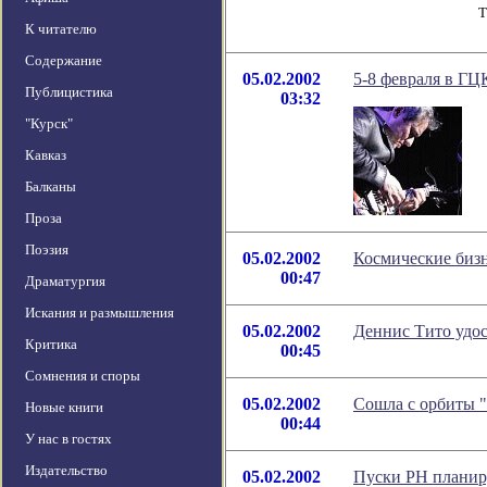
Т
К читателю
Содержание
05.02.2002
5-8 февраля в ГЦ
Публицистика
03:32
"Курск"
Кавказ
Балканы
Проза
Поэзия
05.02.2002
Космические биз
00:47
Драматургия
Искания и размышления
05.02.2002
Деннис Тито удос
Критика
00:45
Сомнения и споры
05.02.2002
Сошла с орбиты 
Новые книги
00:44
У нас в гостях
Издательство
05.02.2002
Пуски РН планиру