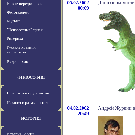
05.02.2002
Динозавры могли 
Новые передвжиники
00:09
Фотогалерея
Музыка
"Неизвестные" музеи
Риторика
Русские храмы и
монастыри
Видеоархив
ФИЛОСОФИЯ
Современная русская мысль
Искания и размышления
04.02.2002
Андрей Журкин в
20:49
ИСТОРИЯ
История России