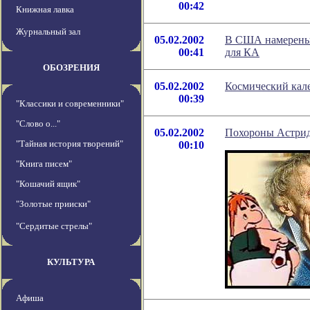
00:42
Книжная лавка
Журнальный зал
05.02.2002
В США намерены 
00:41
для КА
ОБОЗРЕНИЯ
05.02.2002
Космический кале
00:39
"Классики и современники"
"Слово о..."
05.02.2002
Похороны Астрид 
"Тайная история творений"
00:10
"Книга писем"
"Кошачий ящик"
"Золотые прииски"
"Сердитые стрелы"
КУЛЬТУРА
Афиша