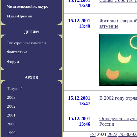
15.12.2001
Сошел с орбиты с
13:50
Читательский конкурс
Илья-Премия
15.12.2001
Жители Северной
13:49
затмение
ДЕТЯМ
Электронные пампасы
Фантастика
Форум
АРХИВ
Текущий
2003
15.12.2001
В 2002 году отря
13:47
2002
2001
15.12.2001
Определены лучш
13:46
России
2000
1999
<<
2921|
2922
|
2923
|
292