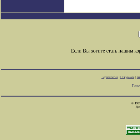
Если Вы хотите стать нашим к
Редколлегия
|
О журнале
|
Ав
Галер
© 1999
Ди