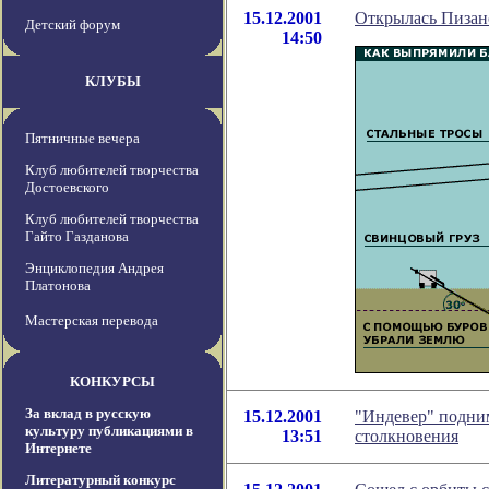
15.12.2001
Открылась Пизан
Детский форум
14:50
КЛУБЫ
Пятничные вечера
Клуб любителей творчества
Достоевского
Клуб любителей творчества
Гайто Газданова
Энциклопедия Андрея
Платонова
Мастерская перевода
КОНКУРСЫ
За вклад в русскую
15.12.2001
"Индевер" подни
культуру публикациями в
13:51
столкновения
Интернете
Литературный конкурс