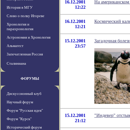
16.12.2001
На американском 
12:22
История в МГУ
Слово о полку Игореве
16.12.2001
Космический кале
Хронология и
12:21
парахронология
Астрономия и Хронология
15.12.2001
Загадочная болез
Альмагест
23:57
Запечатленная Россия
Сталиниана
ФОРУМЫ
Дискуссионный клуб
Научный форум
Форум "Русская идея"
15.12.2001
"Индевер" отсты
Форум "Курск"
21:12
Исторический форум