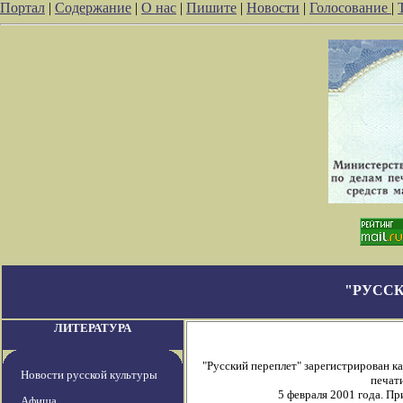
Портал
|
Содержание
|
О нас
|
Пишите
|
Новости
|
Голосование
|
"РУССК
ЛИТЕРАТУРА
"Русский переплет" зарегистрирован 
Новости русской культуры
печати
5 февраля 2001 года. П
Афиша