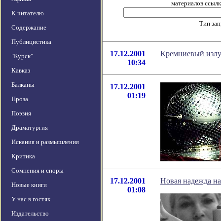
материалов ссылка
К читателю
Тип за
Содержание
Публицистика
17.12.2001
Кремниевый излуч
"Курск"
10:34
Кавказ
Балканы
17.12.2001
01:19
Проза
Поэзия
Драматургия
Искания и размышления
Критика
Сомнения и споры
17.12.2001
Новая надежда на
Новые книги
01:08
У нас в гостях
Издательство