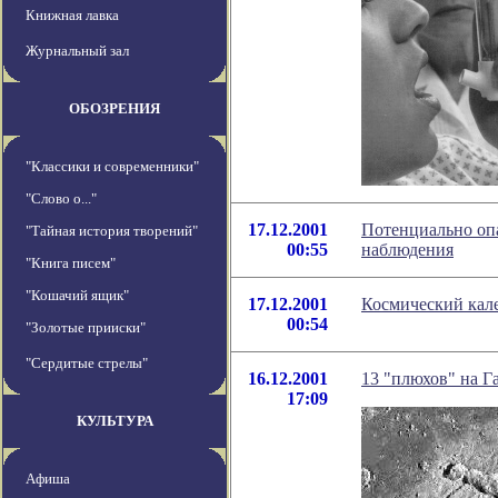
Книжная лавка
Журнальный зал
ОБОЗРЕНИЯ
"Классики и современники"
"Слово о..."
17.12.2001
Потенциально оп
"Тайная история творений"
00:55
наблюдения
"Книга писем"
"Кошачий ящик"
17.12.2001
Космический кале
00:54
"Золотые прииски"
"Сердитые стрелы"
16.12.2001
13 "плюхов" на Г
17:09
КУЛЬТУРА
Афиша