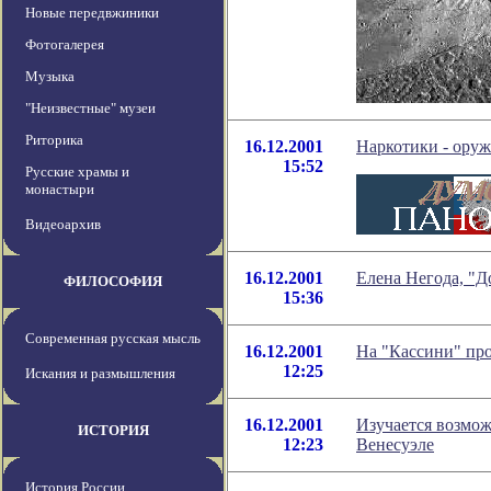
Новые передвжиники
Фотогалерея
Музыка
"Неизвестные" музеи
Риторика
16.12.2001
Наркотики - оруж
15:52
Русские храмы и
монастыри
Видеоархив
16.12.2001
Елена Негода, "Д
ФИЛОСОФИЯ
15:36
Современная русская мысль
16.12.2001
На "Кассини" пр
12:25
Искания и размышления
16.12.2001
Изучается возмож
ИСТОРИЯ
12:23
Венесуэле
История России