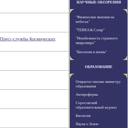
НАУЧНЫЕ ОБОЗРЕНИЯ
"Физические явления на
небесах"
"TERRA & Comp"
"Неизбежность странного
е Пресс-службы Космических
микромира"
"Биология и жизнь"
ОБРАЗОВАНИЕ
Открытое письмо министру
образования
Антиреформа
Соросовский
образовательный журнал
Биология
Науки о Земле