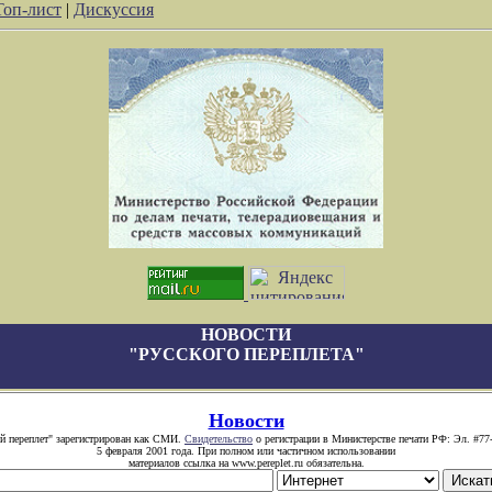
Топ-лист
|
Дискуссия
НОВОСТИ
"РУССКОГО ПЕРЕПЛЕТА"
Новости
й переплет" зарегистрирован как СМИ.
Свидетельство
о регистрации в Министерстве печати РФ: Эл. #77
5 февраля 2001 года. При полном или частичном использовании
материалов ссылка на www.pereplet.ru обязательна.