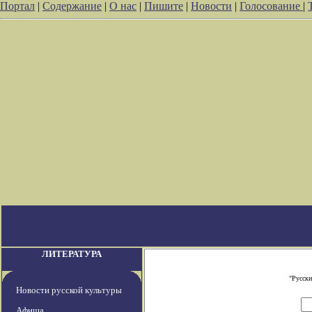
Портал
|
Содержание
|
О нас
|
Пишите
|
Новости
|
Голосование
|
ЛИТЕРАТУРА
"Русски
Новости русской культуры
Афиша