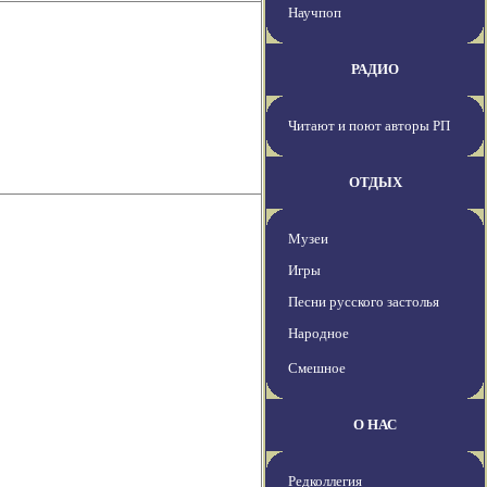
Научпоп
РАДИО
Читают и поют авторы РП
ОТДЫХ
Музеи
Игры
Песни русского застолья
Народное
Смешное
О НАС
Редколлегия