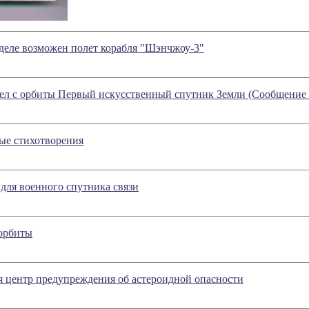
деле возможен полет корабля "Шэнчжоу-3"
ошел с орбиты Первый искусственный спутник Земли (Сообщени
ые стихотворения
для военного спутника связи
 орбиты
я центр предупреждения об астероидной опасности