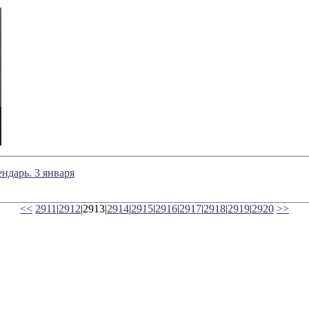
ндарь. 3 января
<<
2911
|
2912
|2913|
2914
|
2915
|
2916
|
2917
|
2918
|
2919
|
2920
>>