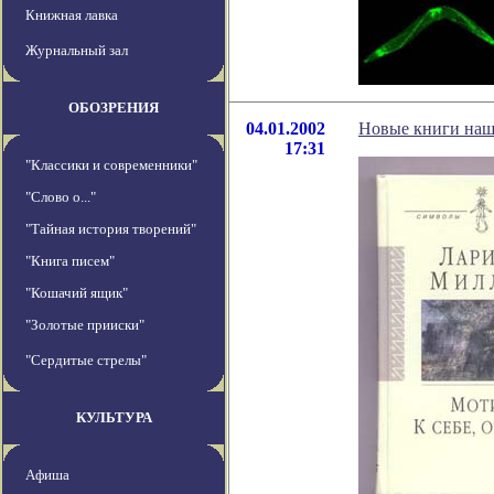
Книжная лавка
Журнальный зал
ОБОЗРЕНИЯ
04.01.2002
Новые книги наш
17:31
"Классики и современники"
"Слово о..."
"Тайная история творений"
"Книга писем"
"Кошачий ящик"
"Золотые прииски"
"Сердитые стрелы"
КУЛЬТУРА
Афиша