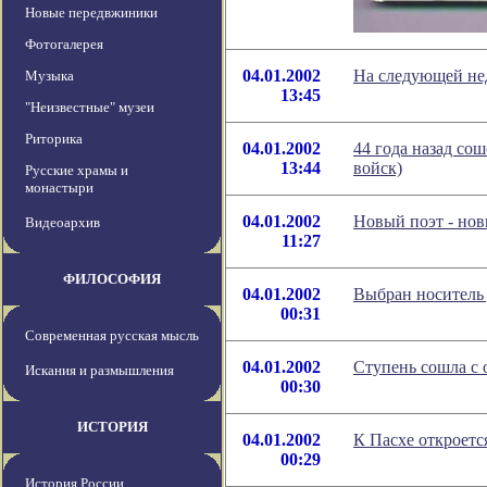
Новые передвжиники
Фотогалерея
04.01.2002
На следующей не
Музыка
13:45
"Неизвестные" музеи
Риторика
04.01.2002
44 года назад с
13:44
войск)
Русские храмы и
монастыри
04.01.2002
Новый поэт - нов
Видеоархив
11:27
ФИЛОСОФИЯ
04.01.2002
Выбран носитель 
00:31
Современная русская мысль
04.01.2002
Ступень сошла с
Искания и размышления
00:30
ИСТОРИЯ
04.01.2002
К Пасхе откроетс
00:29
История России