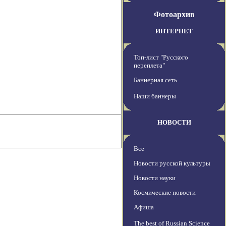
Фотоархив
ИНТЕРНЕТ
Топ-лист "Русского
переплета"
Баннерная сеть
Наши баннеры
НОВОСТИ
Все
Новости русской культуры
Новости науки
Космические новости
Афиша
The best of Russian Science