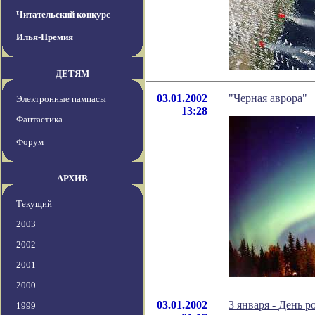
Читательский конкурс
Илья-Премия
ДЕТЯМ
03.01.2002
"Черная аврора"
Электронные пампасы
13:28
Фантастика
Форум
АРХИВ
Текущий
2003
2002
2001
2000
03.01.2002
3 января - День 
1999