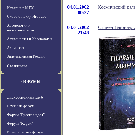
04.01.2002
Космический кале
История в МГУ
00:27
Слово о полку Игореве
Хронология и
03.01.2002
Стивен Вайнберг
парахронология
21:48
Астрономия и Хронология
Альмагест
Запечатленная Россия
Сталиниана
ФОРУМЫ
Дискуссионный клуб
Научный форум
Форум "Русская идея"
Форум "Курск"
Исторический форум