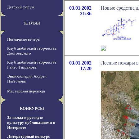
Детский форум
03.01.2002
Новые средства д
21:36
КЛУБЫ
Пятничные вечера
Клуб любителей творчества
Достоевского
Клуб любителей творчества
03.01.2002
Лесные пожары в
Гайто Газданова
17:20
Энциклопедия Андрея
Платонова
Мастерская перевода
КОНКУРСЫ
За вклад в русскую
культуру публикациями в
Интернете
Литературный конкурс