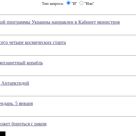
Тип запроса:
"И"
"Или"
кой программы Украины направлен в Кабинет министров
его четыре космических старта
жпланетный корабль
д Антарктидой
ндарь. 5 января
ожет бороться с раком