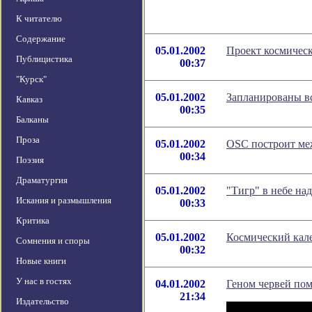
К читателю
Содержание
05.01.2002
Проект космичес
Публицистика
00:37
"Курск"
05.01.2002
Запланированы вс
Кавказ
00:35
Балканы
Проза
05.01.2002
OSC построит ме
00:34
Поэзия
Драматургия
05.01.2002
"Тигр" в небе на
Искания и размышления
00:33
Критика
05.01.2002
Космический кале
Сомнения и споры
00:32
Новые книги
У нас в гостях
04.01.2002
Геном червей пом
21:34
Издательство