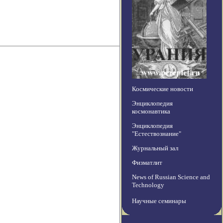
Космические новости
Энциклопедия
космонавтика
Энциклопедия
"Естествознание"
Журнальный зал
Физматлит
News of Russian Science and
Technology
Научные семинары